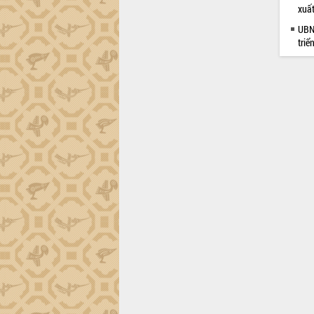
xuấ
UBND
triể