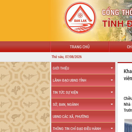
TRANG CHỦ
CH
Thứ sáu, 07/08/2026
GIỚI THIỆU
Kha
viê
LÃNH ĐẠO UBND TỈNH
TIN TỨC SỰ KIỆN
Chiều
Nhà 
SỞ, BAN, NGÀNH
Trườn
UBND CÁC XÃ, PHƯỜNG
THÔNG TIN CHỈ ĐẠO ĐIỀU HÀNH