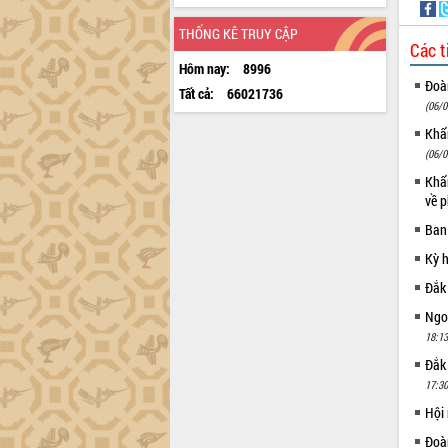
THỐNG KÊ TRUY CẬP
Các t
Hôm nay:
8996
Đoàn
Tất cả:
66021736
(06/0
Khẩn
(06/0
Khẩn
về p
Ban
Kỳ 
Đắk
Ngoạ
18:13
Đắk
17:30
Hội
Đoàn