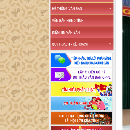
HỆ THỐNG VĂN BẢN
VĂN BẢN HĐND TỈNH
ĐIỂM TIN VĂN BẢN
QUY HOẠCH - KẾ HOẠCH