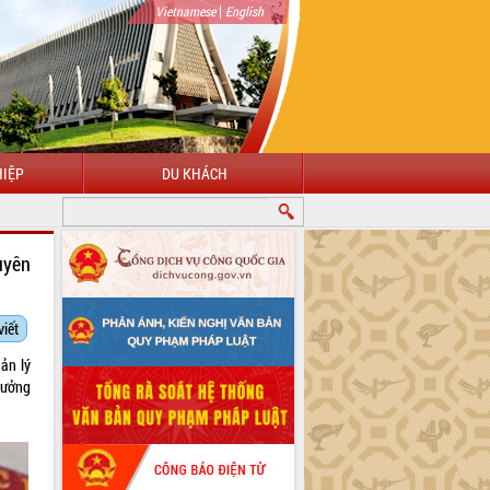
|
Vietnamese
English
IỆP
DU KHÁCH
uyên
viết
uản lý
rưởng