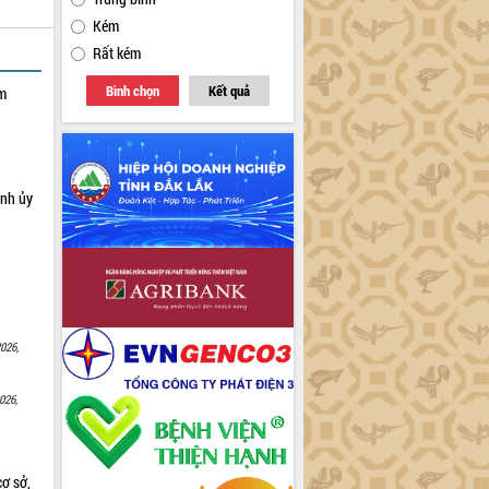
Kém
Rất kém
Bình chọn
Kết quả
ạm
ỉnh ủy
026,
026,
cơ sở,