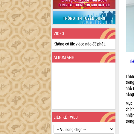
VIDEO
Không có file video nào để phát.
ALBUM ẢNH
Ti
Tham
trong
nhà 
năng 
Mục 
chín
nhiệ
LIÊN KẾT WEB
trong