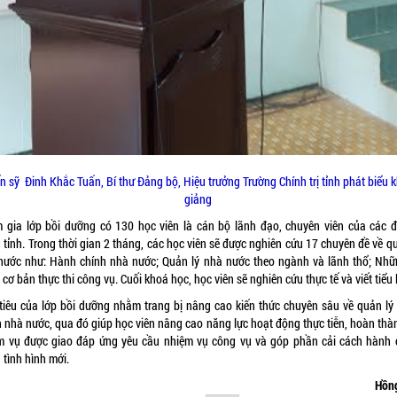
ến sỹ Đinh Khắc Tuấn, Bí thư Đảng bộ, Hiệu trưởng Trường Chính trị tỉnh phát biểu k
giảng
 gia lớp bồi dưỡng có 130 học viên là cán bộ lãnh đạo, chuyên viên của các đ
 tỉnh. Trong thời gian 2 tháng, các học viên sẽ được nghiên cứu 17 chuyên đề về q
nước như: Hành chính nhà nước; Quản lý nhà nước theo ngành và lãnh thổ; Nhữ
cơ bản thực thi công vụ. Cuối khoá học, học viên sẽ nghiên cứu thực tế và viết tiểu 
tiêu của lớp bồi dưỡng nhằm trang bị nâng cao kiến thức chuyên sâu về quản lý
h nhà nước, qua đó giúp học viên nâng cao năng lực hoạt động thực tiễn, hoàn thàn
m vụ được giao đáp ứng yêu cầu nhiệm vụ công vụ và góp phần cải cách hành 
 tình hình mới.
Hồn