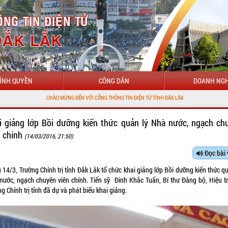
ÍNH QUYỀN
CÔNG DÂN
DOANH NGH
CHÀO MỪNG ĐẾN VỚI CỔNG THÔNG TIN ĐIỆN TỬ TỈNH ĐẮK LẮK
i giảng lớp Bồi dưỡng kiến thức quản lý Nhà nước, ngạch ch
n chính
(14/03/2016, 21:50)
Đọc bài 
 14/3, Trường Chính trị tỉnh Đắk Lắk tổ chức khai giảng lớp Bồi dưỡng kiến thức q
nước, ngạch chuyên viên chính. Tiến sỹ Đinh Khắc Tuấn, Bí thư Đảng bộ, Hiệu t
g Chính trị tỉnh đã dự và phát biểu khai giảng.