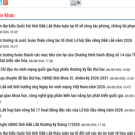
In
in khác
 đại biểu Quốc hội tỉnh Đắk Lắk thảo luận tại tổ về công tác phòng, chống tội ph
8/2026, 18:32)
 trương rà soát, hoàn thiện công tác tổ chức Lễ hội Sầu riêng Đắk Lắk năm 2026
8/2026, 18:27)
 trương hoàn thành các mục tiêu còn lại của Chương trình hành động số 14 của T
hát triển văn hóa
(06/08/2026, 17:30)
 Chỉ đạo An ninh mạng quốc gia họp phiên thường kỳ lần thứ hai
(06/08/2026, 14:06)
họp chuyên đề lần thứ hai, HĐND tỉnh khóa XI, nhiệm kỳ 2026-2031
(06/08/2026, 12:02)
 Lắk mít tinh hưởng ứng Ngày An ninh mạng Việt Nam năm 2026
(06/08/2026, 10:47)
i giao khoa học, công nghệ góp phần kiến tạo năng lực phát triển quốc gia
(05/08/2
)
 Lắk họp báo công bố 17 hoạt động đặc sắc của Lễ hội Sầu riêng năm 2026
(05/08/2
)
 nghị UBND tỉnh Đắk Lắk thường kỳ tháng 7/2026
(05/08/2026, 17:18)
 đại biểu Quốc hội tỉnh Đắk Lắk thảo luận tại tổ đối với các dự án luật về hòa giải 