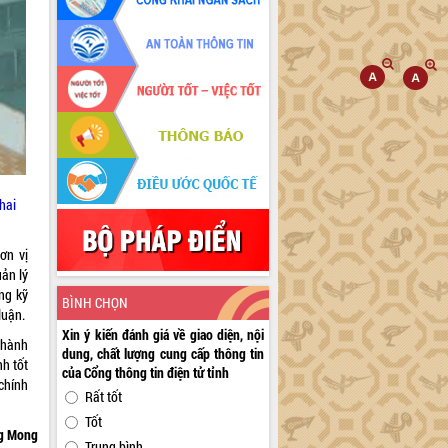
hai
ơn vị
uản lý
ng kỹ
BÌNH CHỌN
luận.
Xin ý kiến đánh giá về giao diện, nội
 hành
dung, chất lượng cung cấp thông tin
h tốt
của Cổng thông tin điện tử tỉnh
chính
Rất tốt
Tốt
g Mong
Trung bình