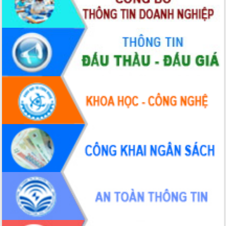
nhanh tiến độ các dự án trọng điểm
trong Khu kinh tế Nam Phú Yên
Hòn Yến phát triển du lịch gắn với bảo
tồn biển
Lấy ý kiến điều chỉnh Quy hoạch tỉnh
Đắk Lắk thời kỳ 2021-2030, tầm nhìn
đến năm 2050
Phát động chiến dịch 30 ngày đêm
giải phóng mặt bằng Tuyến đường bộ
ven biển
Đắk Lắk nỗ lực thúc đẩy tăng trưởng
kinh tế từ 10% trở lên trong Quý
II/2026
Đắk Lắk ký kết thỏa thuận hợp tác về
chuyển đổi số giai đoạn 2026 – 2030
với Tập đoàn Bưu chính Viễn thông
Việt Nam
Thứ trưởng Bộ Y tế làm việc với tỉnh
Đắk Lắk về phát triển nhân lực y tế
cho trạm y tế cấp xã
Du lịch Đắk Lắk nâng tầm trải nghiệm