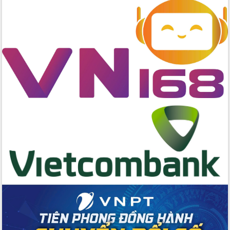
Ngày hội bầu cử đại biểu Quốc hội
khóa XVI và HĐND các cấp nhiệm kỳ
2026-2031
Đảm bảo cuộc bầu cử đại biểu Quốc
hội và đại biểu HĐND các cấp diễn ra
an toàn, hiệu quả, đúng quy định
Thủ tướng Chính phủ Phạm Minh Chính
kiểm tra, chỉ đạo hoàn thành các dự
án cao tốc và thăm khu tái định cư tại
Đắk Lắk
Sôi nổi Hội đua ngựa truyền thống Gò
Thì Thùng mừng Xuân Bính Ngọ 2026
Lãnh đạo tỉnh dâng hương tưởng niệm
tại Đập Đồng Cam đầu Xuân Bính Ngọ
Ngành nông nghiệp phấn đấu tăng
trưởng đạt 5,86% trong năm 2026
UBND tỉnh Đắk Lắk triển khai công tác
quốc phòng, quân sự địa phương năm
2026
Đắk Lắk tập trung toàn lực khắc phục
tồn tại IUU, sẵn sàng làm việc với