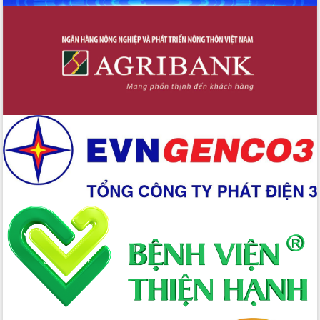
Đẩy mạnh cải cách hành chính, quyết
tâm đạt được mục tiêu tăng trưởng
hai con số trong năm 2026
Tổ chức trang trọng Lễ hội Đền thờ
Lương Văn Chánh năm 2026
Phó Bí thư Tỉnh ủy Đắk Lắk Đỗ Hữu
Huy giữ chức Bí thư Đảng ủy Ủy Ban
Nhân dân tỉnh
Bệnh án điện tử thúc đẩy chuyển đổi
số y tế tại Đắk Lắk
Chuyển đổi số thư viện: Mở rộng
không gian tri thức trong thời đại số
Đánh giá, rút kinh nghiệm công tác tổ
chức diễn tập trước ngày bầu cử
Chương trình “Gặp gỡ hữu nghị –
Friendship Meeting New Year 2026”
Bầu cử Quốc hội và HĐND: Cử tri Đắk
Lắk gửi gắm niềm tin, kỳ vọng vào lá
phiếu
Đắk Lắk sẵn sàng các điều kiện cho