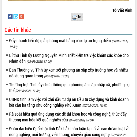
Rà soát, hoàn thiện hệ thống thiết chế
Tô Viết Vinh
văn hóa, thể thao đáp ứng yêu cầu
In
phát triển mới
Thường trực HĐND tỉnh Đắk Lắk gặp
Các tin khác
THỐNG KÊ TRUY CẬP
mặt Đoàn chuyên gia y tế TP. Hồ Chí
Minh
Hôm nay:
20147
Đẩy nhanh tiến độ giải phóng mặt bằng các dự án trọng điểm
(08/08/2026,
Lễ truy điệu và an táng hài cốt liệt sĩ
19:53)
Tất cả:
66105815
tại Nghĩa trang Liệt sĩ xã Sơn Hòa
Bí thư Tỉnh ủy Lương Nguyễn Minh Triết kiểm tra việc khám sức khỏe cho
Bàn giải pháp tháo gỡ khó khăn trong
Nhân dân
(08/08/2026, 17:05)
xuất khẩu sầu riêng và triển khai quy
Ban Thường vụ Tỉnh ủy xem xét phương án sắp xếp trường học và nhiều
định EUDR
nội dung quan trọng
(08/08/2026, 13:30)
Thứ trưởng Bộ Nông nghiệp và Môi
Thường trực Tỉnh ủy chưa thông qua phương án sáp nhập xã, phường cụ
trường Nguyễn Hoàng Hiệp khảo sát
thể
(08/08/2026, 11:30)
vùng trồng và doanh nghiệp đóng gói
sầu riêng tại Đắk Lắk
UBND tỉnh làm việc với Chủ đầu tư dự án Đầu tư xây dựng và kinh doanh
kết cấu hạ tầng Khu công nghiệp Phú Xuân
(07/08/2026, 19:47)
Trình diễn nghệ thuật chế biến các
món ăn từ sầu riêng
Rà soát hiệu quả ứng dụng các đề tài khoa học và công nghệ, thúc đẩy
thương mại hóa kết quả nghiên cứu
Đắk Lắk công bố Quy hoạch và xúc
(07/08/2026, 18:34)
tiến đầu tư tỉnh
Đoàn đại biểu Quốc hội tỉnh Đắk Lắk thảo luận tại tổ về các dự án luật về
Ngành cá ngừ Đắk Lắk chủ động thích
nông nghiệp, môi trường, viễn thông, chuyển giao công nghệ
(07/08/2026,