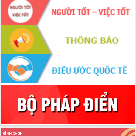
du khách thông qua Hệ thống cơ sở dữ
liệu và Bản đồ số
Tập huấn ứng dụng trí tuệ nhân tạo (AI)
trong thương mại điện tử năm 2026
Đoàn đại biểu Quốc hội tỉnh Đắk Lắk
trao đổi thông tin trước Kỳ họp thứ
nhất, Quốc hội khóa XVI
Quyết liệt cải cách hành chính, khơi
thông nguồn lực phát triển
Nâng cao hiệu lực, hiệu quả HĐND
tỉnh thông qua hiện đại hóa hành chính
Xã Ea Phê gắn cải cách hành chính với
chuyển đổi số
Phó Chủ tịch Thường trực UBND tỉnh
Hồ Thị Nguyên Thảo làm việc tại Trung
tâm Phục vụ hành chính công xã Ea
Phê
Xây dựng nền hành chính số đồng
hành cùng nông dân dân, doanh nghiệp
Giai đoạn 2026-2030, Đắk Lắk phấn
BÌNH CHỌN