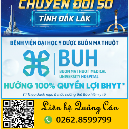
Đoàn thanh tra EC
Chủ tịch UBND tỉnh Tạ Anh Tuấn thăm,
chúc mừng các bệnh viện nhân Ngày
Thầy thuốc Việt Nam
Rộn ràng lễ hội truyền thống Sông
nước Đà Nông lần thứ I năm 2026
Kỳ họp Chuyên đề lần thứ Năm, HĐND
tỉnh Đắk Lắk thông qua các nghị quyết
quan trọng
Thống nhất danh sách giới thiệu ứng
cử đại biểu Quốc hội khoá XVI và đại
biểu HĐND tỉnh Đắk Lắk, nhiệm kỳ
2026-2031
Phát động hai phong trào thi đua quan
trọng trong kỷ nguyên mới
Hội nghị lần thứ tư Ban Chỉ đạo công
tác bầu cử tỉnh Đắk Lắk
Hội nghị Báo cáo viên Trung ương
tháng 01/2026
Phó Thủ tướng Hồ Quốc Dũng đánh giá