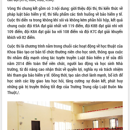
ĐIỂM TIN VĂN BẢN
Vòng thi chung kết gồm có 3 nội dung: giới thiệu đội thi, thi kiến thức về
pháp luật bảo hiểm y tế, thi tiểu phẩm các tình huống về bảo hiểm y tế.
Cuộc thi diễn ra trong không khí sôi và không kém phần hồi hộp, kết quả
QUY HOẠCH - KẾ HOẠCH
chung cuộc đội K9A đạt giải nhất với 119 điểm, đội K8B đạt giải nhì với
109 điểm, đội K8A đạt giải ba với 108 điểm và đội K7C đạt giải khuyến
khích với 82 điểm.
Cuộc thi là chương trình nằm trong chuỗi các hoạt động về học thuật của
Khoa Đào tạo cơ bản tổ chức thường niên cho học sinh, thông qua cuộc
thi nhằm đẩy mạnh công tác tuyên truyền Luật Bảo hiểm y tế sửa đổi
năm 2014 đến toàn thể viên chức, người lao động và học sinh Nhà
trường, từ đó nâng cao nhận thức về quyền lợi, nghĩa vụ và trách nhiệm
khi tham gia bảo hiểm y tế. Đồng thời, tạo sân chơi lành mạnh, bổ ích để
học sinh các lớp giao lưu học hỏi, tăng cường sự đoàn kết, phát huy
những giá trị truyền thống tốt đẹp của Trường Trung cấp Luật Buôn Ma
Thuột./.