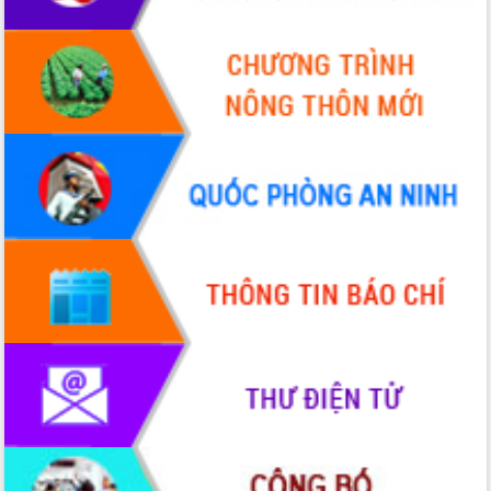
hiện nhiệm vụ quản lý tài sản công
hàng tuần
Tháo gỡ những vướng mắc, đẩy mạnh
công tác cải cách thủ tục hành chính
tại Trung tâm Phục vụ hành chính
công tỉnh
Đắk Lắk: Tôn vinh 46 giải pháp tại Hội
thi Sáng tạo Kỹ thuật 2024 - 2025
Đắk Lắk rà soát, điều chỉnh Đề án 190
về phát triển nuôi trồng thủy sản
Phó Chủ tịch UBND tỉnh Đắk Lắk
Trương Công Thái kiểm tra thực địa
Dự án cao tốc Khánh Hòa - Buôn Ma
Thuột
Định vị cà phê Việt Nam như một “di
sản sống” trong dòng chảy toàn cầu
Xây dựng nông thôn mới: Nâng cao đời
sống người dân từ những mô hình thiết
thực
Quyết liệt tháo gỡ vướng mắc, đẩy