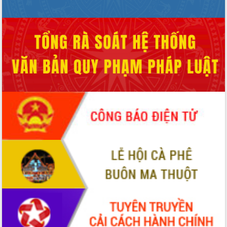
HĐND tỉnh thông qua điều chỉnh Quy
hoạch tỉnh thời kỳ 2021-2030
Hội thảo góp ý hồ sơ điều chỉnh quy
hoạch tỉnh Đắk Lắk thời kỳ 2021-2030,
tầm nhìn đến năm 2050
Nâng cao hiệu quả hoạt động của các
doanh nghiệp nhà nước
Hội nghị triển khai kết nối mạng
truyền số liệu chuyên dùng phục vụ cơ
quan Đảng, Nhà nước
Lễ phát động chuỗi hoạt động chung
tay làm sạch môi trường
Xã Ea Kar bước chuyển mình trong
công tác cải cách hành chính mô hình
mới
UBND tỉnh họp báo định kỳ tháng 4
năm 2026
Hội thảo khoa học “Giải pháp thúc đẩy
phát triển nền kinh tế xanh tại tỉnh
Đắk Lắk”
Tăng cường giám sát, đôn đốc thực