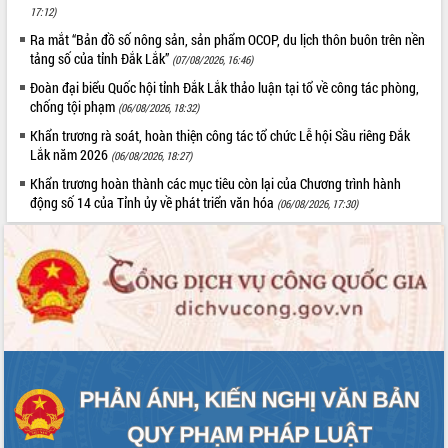
ứng để giữ vững thị trường xuất khẩu
17:12)
Diễn đàn Kinh tế tư nhân Việt Nam đột
Ra mắt “Bản đồ số nông sản, sản phẩm OCOP, du lịch thôn buôn trên nền
phá cơ chế - Hợp tác công tư
tảng số của tỉnh Đắk Lắk”
(07/08/2026, 16:46)
Đề án 06 tạo bước ngoặt đột phá trong
Đoàn đại biểu Quốc hội tỉnh Đắk Lắk thảo luận tại tổ về công tác phòng,
cải cách hành chính tỉnh Đắk Lắk
chống tội phạm
(06/08/2026, 18:32)
Kết nối tour, đẩy mạnh chuyển đổi số
Khẩn trương rà soát, hoàn thiện công tác tổ chức Lễ hội Sầu riêng Đắk
để phát triển du lịch Đắk Lắk
Lắk năm 2026
(06/08/2026, 18:27)
Khởi động Dự án Đầu tư xây dựng hạ
Khẩn trương hoàn thành các mục tiêu còn lại của Chương trình hành
tầng kỹ thuật Cụm công nghiệp Tân
động số 14 của Tỉnh ủy về phát triển văn hóa
(06/08/2026, 17:30)
Tiến
Gặp mặt các cơ quan báo chí nhân Kỷ
niệm 101 năm Ngày Báo chí Cách
mạng Việt Nam
Đắk Lắk sơ kết 4 năm triển khai thực
hiện Đề án 06 của Chính phủ
Họp báo thông tin về Hội nghị Công bố
Quy hoạch và Xúc tiến đầu tư tỉnh Đắk
Lắk
Khơi thông điểm nghẽn, đẩy nhanh
giải ngân vốn khắc phục thiên tai