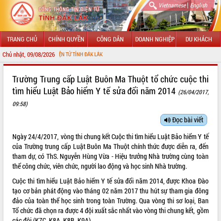
|
Vietnamese
English
TRANG CHỦ
CHÍNH QUYỀN
CÔNG DÂN
DOANH NGHIỆP
DU KHÁCH
Chủ nhật, 09/08/2026
NG TIN ĐIỆN TỬ TỈNH ĐẮK LẮK
GIỚI THIỆU
Trường Trung cấp Luật Buôn Ma Thuột tổ chức cuộc thi
tìm hiểu Luật Bảo hiểm Y tế sửa đổi năm 2014
(26/04/2017,
LÃNH ĐẠO UBND TỈNH
09:58)
TIN TỨC SỰ KIỆN
Đọc bài viết
SỞ, BAN, NGÀNH
Ngày 24/4/2017, vòng thi chung kết Cuộc thi tìm hiểu Luật Bảo hiểm Y tế
của Trường trung cấp Luật Buôn Ma Thuột chính thức được diễn ra, đến
UBND CÁC XÃ, PHƯỜNG
tham dự, có ThS. Nguyễn Hùng Vừa - Hiệu trưởng Nhà trường cùng toàn
thể công chức, viên chức, người lao động và học sinh Nhà trường.
THÔNG TIN CHỈ ĐẠO ĐIỀU HÀNH
Cuộc thi tìm hiểu Luật Bảo hiểm Y tế sửa đổi năm 2014, được Khoa Đào
tạo cơ bản phát động vào tháng 02 năm 2017 thu hút sự tham gia đông
HỆ THỐNG VĂN BẢN
đảo của toàn thể học sinh trong toàn Trường. Qua vòng thi sơ loại, Ban
Tổ chức đã chọn ra được 4 đội xuất sắc nhất vào vòng thi chung kết, gồm
VĂN BẢN HĐND TỈNH
các đội (K7C, K8A, K8B, K9A).