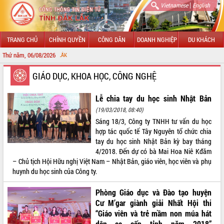
|
Vietnamese
English
TRANG CHỦ
CHÍNH QUYỀN
CÔNG DÂN
DOANH NGHIỆP
DU KHÁCH
Thứ năm, 06/08/2026
CHÀO MỪNG ĐẾN
GIỚI THIỆU
GIÁO DỤC, KHOA HỌC, CÔNG NGHỆ
LÃNH ĐẠO UBND TỈNH
Lễ chia tay du học sinh Nhật Bản
(19/03/2018, 08:40)
TIN TỨC SỰ KIỆN
Sáng 18/3, Công ty TNHH tư vấn du học
hợp tác quốc tế Tây Nguyên tổ chức chia
SỞ, BAN, NGÀNH
tay du học sinh Nhật Bản kỳ bay tháng
4/2018. Đến dự có bà Mai Hoa Niê Kđăm
UBND CÁC XÃ, PHƯỜNG
– Chủ tịch Hội Hữu nghị Việt Nam – Nhật Bản, giáo viên, học viên và phụ
huynh du học sinh của Công ty.
THÔNG TIN CHỈ ĐẠO ĐIỀU HÀNH
Phòng Giáo dục và Đào tạo huyện
HỆ THỐNG VĂN BẢN
Cư M’gar giành giải Nhất Hội thi
“Giáo viên và trẻ mầm non múa hát
VĂN BẢN HĐND TỈNH
dân ca cấp tỉnh năm 2018”