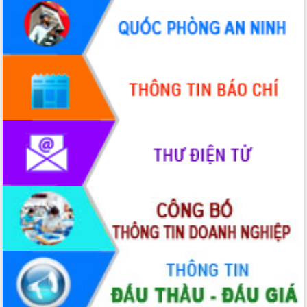
đến năm 2050
Phát động chiến dịch 30 ngày đêm
giải phóng mặt bằng Tuyến đường bộ
ven biển
Đắk Lắk nỗ lực thúc đẩy tăng trưởng
kinh tế từ 10% trở lên trong Quý
II/2026
Đắk Lắk ký kết thỏa thuận hợp tác về
chuyển đổi số giai đoạn 2026 – 2030
với Tập đoàn Bưu chính Viễn thông
Việt Nam
Thứ trưởng Bộ Y tế làm việc với tỉnh
Đắk Lắk về phát triển nhân lực y tế
cho trạm y tế cấp xã
Du lịch Đắk Lắk nâng tầm trải nghiệm
du khách thông qua Hệ thống cơ sở dữ
liệu và Bản đồ số
Tập huấn ứng dụng trí tuệ nhân tạo (AI)
trong thương mại điện tử năm 2026
Đoàn đại biểu Quốc hội tỉnh Đắk Lắk
trao đổi thông tin trước Kỳ họp thứ