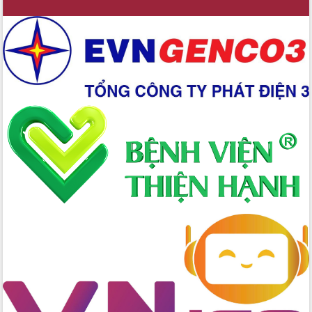
Thủ tướng Chính phủ Phạm Minh Chính
kiểm tra, chỉ đạo hoàn thành các dự
án cao tốc và thăm khu tái định cư tại
Đắk Lắk
Sôi nổi Hội đua ngựa truyền thống Gò
Thì Thùng mừng Xuân Bính Ngọ 2026
Lãnh đạo tỉnh dâng hương tưởng niệm
tại Đập Đồng Cam đầu Xuân Bính Ngọ
Ngành nông nghiệp phấn đấu tăng
trưởng đạt 5,86% trong năm 2026
UBND tỉnh Đắk Lắk triển khai công tác
quốc phòng, quân sự địa phương năm
2026
Đắk Lắk tập trung toàn lực khắc phục
tồn tại IUU, sẵn sàng làm việc với
Đoàn thanh tra EC
Chủ tịch UBND tỉnh Tạ Anh Tuấn thăm,
chúc mừng các bệnh viện nhân Ngày
Thầy thuốc Việt Nam
Rộn ràng lễ hội truyền thống Sông
nước Đà Nông lần thứ I năm 2026