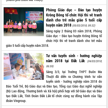
VIDEO
Phòng Giáo dục – Đào tạo huyện
Krông Bông tổ chức Hội thi vẽ tranh
Loading the player...
dành cho trẻ mẫu giáo 5 tuổi cấp
Lễ truy tặng danh hiệu “Bà Mẹ Việt
huyện năm 2018
(05/03/2018, 09:32)
Nam Anh hùng” và trao Huân chương
Sáng ngày 2 tháng 03 năm 2018, Phòng
Lao động
Giáo dục – Đào tạo huyện Krông Bông tổ
UBND tỉnh Đắk Lắk triển khai nhiệm
chức Hội thi vẽ tranh dành cho trẻ mẫu
vụ 6 tháng cuối năm 2026
giáo 5 tuổi cấp huyện năm 2018.
Kỳ họp thứ Hai, Hội đồng nhân dân
tỉnh khóa XI quyết nghị nhiều nội dung
Tư vấn tuyển sinh - hướng nghiệp
quan trọng
ALBUM ẢNH
năm 2018 tại Đắk Lắk
(04/03/2018,
Bí thư Tỉnh ủy Lương Nguyễn Minh
06:59)
Triết thăm, tặng quà người có công với
Sáng 3/3, tại Trường THPT Buôn Ma
cách mạng
Thuột đã diễn ra Chương trình tư vấn
Rà soát, hoàn thiện hệ thống thiết chế
tuyển sinh - hướng nghiệp năm 2018 do
văn hóa, thể thao đáp ứng yêu cầu
Báo Tuổi Trẻ, Bộ Giáo dục và Đào tạo, Tổng cục Giáo dục nghề nghiệp
phát triển mới
(Bộ Lao động, Thương binh và Xã hội) phối hợp với Sở Giáo dục và Đào
tạo Đắk Lắk, Tỉnh Đoàn Đắk Lắk tổ chức cùng sự đồng hành của Tập
Thường trực HĐND tỉnh Đắk Lắk gặp
đoàn Vingroup.
mặt Đoàn chuyên gia y tế TP. Hồ Chí
Minh
LIÊN KẾT WEB