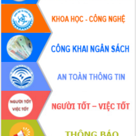
nhất, Quốc hội khóa XVI
Quyết liệt cải cách hành chính, khơi
thông nguồn lực phát triển
Nâng cao hiệu lực, hiệu quả HĐND
tỉnh thông qua hiện đại hóa hành chính
Xã Ea Phê gắn cải cách hành chính với
chuyển đổi số
Phó Chủ tịch Thường trực UBND tỉnh
Hồ Thị Nguyên Thảo làm việc tại Trung
tâm Phục vụ hành chính công xã Ea
Phê
Xây dựng nền hành chính số đồng
hành cùng nông dân dân, doanh nghiệp
Giai đoạn 2026-2030, Đắk Lắk phấn
đấu có 77% xã đạt chuẩn nông thôn
mới
Chuyển đổi số 'mở đường' cho nông
nghiệp Đắk Lắk tăng trưởng bứt phá
Triển khai đồng bộ đo đạc, lập hồ sơ
địa chính, hoàn thiện cơ sở dữ liệu đất
đai