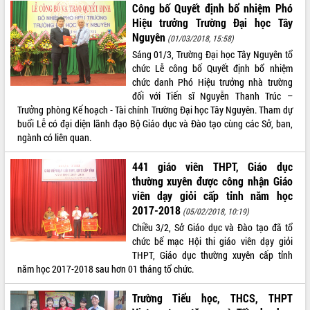
Công bố Quyết định bổ nhiệm Phó
Lễ truy điệu và an táng hài cốt liệt sĩ
Hiệu trưởng Trường Đại học Tây
tại Nghĩa trang Liệt sĩ xã Sơn Hòa
Nguyên
(01/03/2018, 15:58)
Bàn giải pháp tháo gỡ khó khăn trong
Sáng 01/3, Trường Đại học Tây Nguyên tổ
xuất khẩu sầu riêng và triển khai quy
THỐNG KÊ TRUY CẬP
chức Lễ công bố Quyết định bổ nhiệm
định EUDR
chức danh Phó Hiệu trưởng nhà trường
Thứ trưởng Bộ Nông nghiệp và Môi
Hôm nay:
32077
đối với Tiến sĩ Nguyễn Thanh Trúc –
trường Nguyễn Hoàng Hiệp khảo sát
Tất cả:
66008219
Trưởng phòng Kế hoạch - Tài chính Trường Đại học Tây Nguyên. Tham dự
vùng trồng và doanh nghiệp đóng gói
buổi Lễ có đại diện lãnh đạo Bộ Giáo dục và Đào tạo cùng các Sở, ban,
sầu riêng tại Đắk Lắk
ngành có liên quan.
Trình diễn nghệ thuật chế biến các
món ăn từ sầu riêng
441 giáo viên THPT, Giáo dục
Đắk Lắk công bố Quy hoạch và xúc
thường xuyên được công nhận Giáo
tiến đầu tư tỉnh
viên dạy giỏi cấp tỉnh năm học
2017-2018
Ngành cá ngừ Đắk Lắk chủ động thích
(05/02/2018, 10:19)
ứng để giữ vững thị trường xuất khẩu
Chiều 3/2, Sở Giáo dục và Đào tạo đã tổ
chức bế mạc Hội thi giáo viên dạy giỏi
Diễn đàn Kinh tế tư nhân Việt Nam đột
THPT, Giáo dục thường xuyên cấp tỉnh
phá cơ chế - Hợp tác công tư
năm học 2017-2018 sau hơn 01 tháng tổ chức.
Đề án 06 tạo bước ngoặt đột phá trong
cải cách hành chính tỉnh Đắk Lắk
Trường Tiểu học, THCS, THPT
Kết nối tour, đẩy mạnh chuyển đổi số