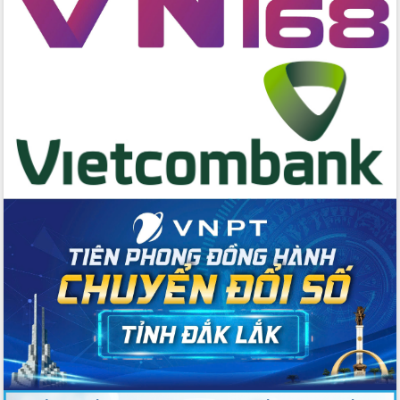
Kỳ họp Chuyên đề lần thứ Năm, HĐND
tỉnh Đắk Lắk thông qua các nghị quyết
quan trọng
Thống nhất danh sách giới thiệu ứng
cử đại biểu Quốc hội khoá XVI và đại
biểu HĐND tỉnh Đắk Lắk, nhiệm kỳ
2026-2031
Phát động hai phong trào thi đua quan
trọng trong kỷ nguyên mới
Hội nghị lần thứ tư Ban Chỉ đạo công
tác bầu cử tỉnh Đắk Lắk
Hội nghị Báo cáo viên Trung ương
tháng 01/2026
Phó Thủ tướng Hồ Quốc Dũng đánh giá
cao kết quả Chiến dịch Quang Trung
tại Đắk Lắk
Hội nghị Ban Chấp hành Đảng bộ tỉnh
Đắk Lắk lần thứ 2 (mở rộng)
Tập trung giải phóng mặt bằng, đẩy
nhanh tiến độ Tuyến đường bộ ven