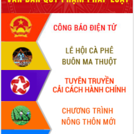
Đắk Lắk: Tôn vinh 46 giải pháp tại Hội
thi Sáng tạo Kỹ thuật 2024 - 2025
Đắk Lắk rà soát, điều chỉnh Đề án 190
về phát triển nuôi trồng thủy sản
Phó Chủ tịch UBND tỉnh Đắk Lắk
Trương Công Thái kiểm tra thực địa
Dự án cao tốc Khánh Hòa - Buôn Ma
Thuột
Định vị cà phê Việt Nam như một “di
sản sống” trong dòng chảy toàn cầu
Xây dựng nông thôn mới: Nâng cao đời
sống người dân từ những mô hình thiết
thực
Quyết liệt tháo gỡ vướng mắc, đẩy
nhanh tiến độ các dự án trọng điểm
trong Khu kinh tế Nam Phú Yên
Hòn Yến phát triển du lịch gắn với bảo
tồn biển
Lấy ý kiến điều chỉnh Quy hoạch tỉnh
Đắk Lắk thời kỳ 2021-2030, tầm nhìn