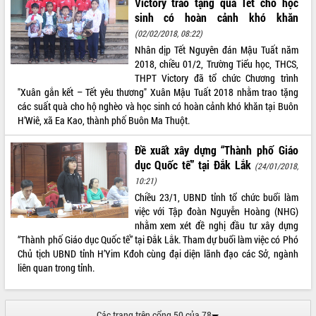
Victory trao tặng quà Tết cho học
để phát triển du lịch Đắk Lắk
sinh có hoàn cảnh khó khăn
Khởi động Dự án Đầu tư xây dựng hạ
(02/02/2018, 08:22)
tầng kỹ thuật Cụm công nghiệp Tân
Nhân dịp Tết Nguyên đán Mậu Tuất năm
Tiến
2018, chiều 01/2, Trường Tiểu học, THCS,
Gặp mặt các cơ quan báo chí nhân Kỷ
THPT Victory đã tổ chức Chương trình
niệm 101 năm Ngày Báo chí Cách
"Xuân gắn kết – Tết yêu thương" Xuân Mậu Tuất 2018 nhằm trao tặng
mạng Việt Nam
các suất quà cho hộ nghèo và học sinh có hoàn cảnh khó khăn tại Buôn
Đắk Lắk sơ kết 4 năm triển khai thực
H’Wiê, xã Ea Kao, thành phố Buôn Ma Thuột.
hiện Đề án 06 của Chính phủ
Họp báo thông tin về Hội nghị Công bố
Đề xuất xây dựng “Thành phố Giáo
Quy hoạch và Xúc tiến đầu tư tỉnh Đắk
dục Quốc tế” tại Đắk Lắk
(24/01/2018,
Lắk
10:21)
Khơi thông điểm nghẽn, đẩy nhanh
Chiều 23/1, UBND tỉnh tổ chức buổi làm
giải ngân vốn khắc phục thiên tai
việc với Tập đoàn Nguyễn Hoàng (NHG)
nhằm xem xét đề nghị đầu tư xây dựng
HĐND tỉnh thông qua điều chỉnh Quy
“Thành phố Giáo dục Quốc tế” tại Đắk Lắk. Tham dự buổi làm việc có Phó
hoạch tỉnh thời kỳ 2021-2030
Chủ tịch UBND tỉnh H’Yim Kđoh cùng đại diện lãnh đạo các Sở, ngành
Hội thảo góp ý hồ sơ điều chỉnh quy
liên quan trong tỉnh.
hoạch tỉnh Đắk Lắk thời kỳ 2021-2030,
tầm nhìn đến năm 2050
Nâng cao hiệu quả hoạt động của các
Các trang trên cổng 50 của 78