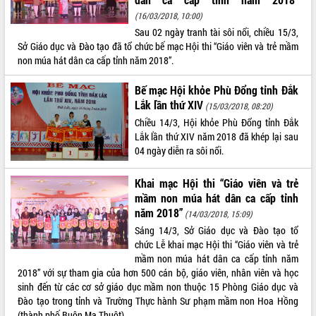
(16/03/2018, 10:00)
ĐIỂM TIN VĂN BẢN
Sau 02 ngày tranh tài sôi nổi, chiều 15/3,
Sở Giáo dục và Đào tạo đã tổ chức bế mạc Hội thi “Giáo viên và trẻ mầm
QUY HOẠCH - KẾ HOẠCH
non múa hát dân ca cấp tỉnh năm 2018”.
Bế mạc Hội khỏe Phù Đổng tỉnh Đắk
Lắk lần thứ XIV
(15/03/2018, 08:20)
Chiều 14/3, Hội khỏe Phù Đổng tỉnh Đắk
Lắk lần thứ XIV năm 2018 đã khép lại sau
04 ngày diễn ra sôi nổi.
Khai mạc Hội thi “Giáo viên và trẻ
mầm non múa hát dân ca cấp tỉnh
năm 2018”
(14/03/2018, 15:09)
Sáng 14/3, Sở Giáo dục và Đào tạo tổ
chức Lễ khai mạc Hội thi “Giáo viên và trẻ
mầm non múa hát dân ca cấp tỉnh năm
2018” với sự tham gia của hơn 500 cán bộ, giáo viên, nhân viên và học
sinh đến từ các cơ sở giáo dục mầm non thuộc 15 Phòng Giáo dục và
Đào tạo trong tỉnh và Trường Thực hành Sư phạm mầm non Hoa Hồng
(thành phố Buôn Ma Thuột).