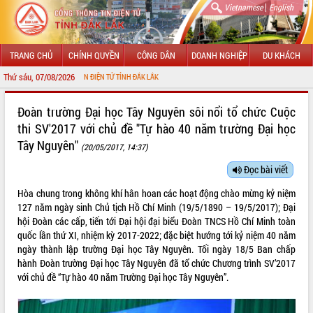
|
Vietnamese
English
TRANG CHỦ
CHÍNH QUYỀN
CÔNG DÂN
DOANH NGHIỆP
DU KHÁCH
Thứ sáu, 07/08/2026
HÔNG TIN ĐIỆN TỬ TỈNH ĐẮK LẮK
GIỚI THIỆU
Đoàn trường Đại học Tây Nguyên sôi nổi tổ chức Cuộc
thi SV'2017 với chủ đề "Tự hào 40 năm trường Đại học
LÃNH ĐẠO UBND TỈNH
Tây Nguyên"
(20/05/2017, 14:37)
TIN TỨC SỰ KIỆN
Đọc bài viết
SỞ, BAN, NGÀNH
Hòa chung trong không khí hân hoan các hoạt động chào mừng kỷ niệm
127 năm ngày sinh Chủ tịch Hồ Chí Minh (19/5/1890 – 19/5/2017); Đại
UBND CÁC XÃ, PHƯỜNG
hội Đoàn các cấp, tiến tới Đại hội đại biểu Đoàn TNCS Hồ Chí Minh toàn
quốc lần thứ XI, nhiệm kỳ 2017-2022; đặc biệt hướng tới kỷ niệm 40 năm
THÔNG TIN CHỈ ĐẠO ĐIỀU HÀNH
ngày thành lập trường Đại học Tây Nguyên. Tối ngày 18/5 Ban chấp
hành Đoàn trường Đại học Tây Nguyên đã tổ chức Chương trình SV’2017
HỆ THỐNG VĂN BẢN
với chủ đề “Tự hào 40 năm Trường Đại học Tây Nguyên”.
VĂN BẢN HĐND TỈNH