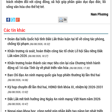
trách nhiệm đối với cộng đồng, xã hội góp phần giáo dục đạo đức, lối
sống văn hóa cho thế hệ trẻ.
Nam Phương
In
Các tin khác
Đoàn đại biểu Quốc hội tỉnh Đắk Lắk thảo luận tại tổ về công tác phòng,
chống tội phạm
(06/08/2026, 18:32)
Khẩn trương rà soát, hoàn thiện công tác tổ chức Lễ hội Sầu riêng Đắk
Lắk năm 2026
(06/08/2026, 18:27)
Khẩn trương hoàn thành các mục tiêu còn lại của Chương trình hành
động số 14 của Tỉnh ủy về phát triển văn hóa
(06/08/2026, 17:30)
Ban Chỉ đạo An ninh mạng quốc gia họp phiên thường kỳ lần thứ hai
(06/08/2026, 14:06)
Kỳ họp chuyên đề lần thứ hai, HĐND tỉnh khóa XI, nhiệm kỳ 2026-2031
(06/08/2026, 12:02)
Đắk Lắk mít tinh hưởng ứng Ngày An ninh mạng Việt Nam năm 2026
(06/08/2026, 10:47)
Ngoại giao khoa học, công nghệ góp phần kiến tạo năng lực phát triển