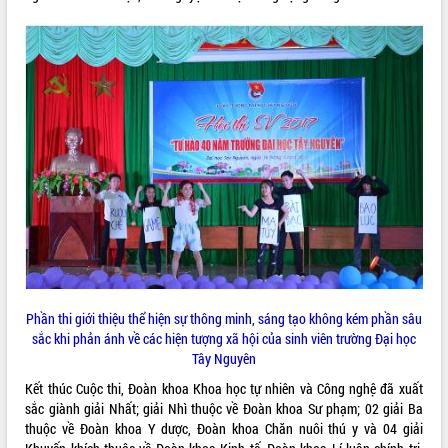
VIDEO
Không có file video nào để phát.
ALBUM ẢNH
LIÊN KẾT WEB
Phần thi giới thiệu thể hiện sự thông minh, sáng tạo không kém phần sâu
sắc khi phản ánh về các hiện tượng xã hội của sinh viên trường Đại học
Tây Nguyên
Kết thúc Cuộc thi, Đoàn khoa Khoa học tự nhiên và Công nghệ đã xuất
THỐNG KÊ TRUY CẬP
sắc giành giải Nhất; giải Nhì thuộc về Đoàn khoa Sư phạm; 02 giải Ba
thuộc về Đoàn khoa Y dược, Đoàn khoa Chăn nuôi thú y và 04 giải
Hôm nay:
22534