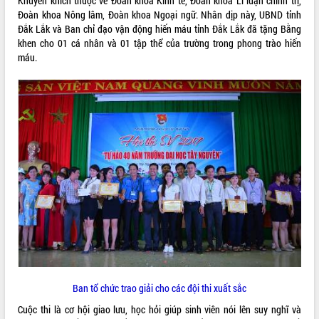
Khuyến khích thuộc về Đoàn khoa Kinh tế, Đoàn khoa Lí luận chính trị,
Tất cả:
66035274
Đoàn khoa Nông lâm, Đoàn khoa Ngoại ngữ. Nhân dịp này, UBND tỉnh
Đắk Lắk và Ban chỉ đạo vận động hiến máu tỉnh Đắk Lắk đã tặng Bằng
khen cho 01 cá nhân và 01 tập thể của trường trong phong trào hiến
máu.
Ban tổ chức trao giải cho các đội thi xuất sắc
Cuộc thi là cơ hội giao lưu, học hỏi giúp sinh viên nói lên suy nghĩ và