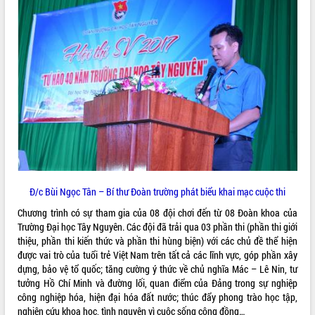
ĐIỂM TIN VĂN BẢN
QUY HOẠCH - KẾ HOẠCH
Đ/c Bùi Ngọc Tân – Bí thư Đoàn trường phát biểu khai mạc cuộc thi
Chương trình có sự tham gia của 08 đội chơi đến từ 08 Đoàn khoa của
Trường Đại học Tây Nguyên. Các đội đã trải qua 03 phần thi (phần thi giới
thiệu, phần thi kiến thức và phần thi hùng biện) với các chủ đề thể hiện
được vai trò của tuổi trẻ Việt Nam trên tất cả các lĩnh vực, góp phần xây
dựng, bảo vệ tổ quốc; tăng cường ý thức về chủ nghĩa Mác – Lê Nin, tư
tưởng Hồ Chí Minh và đường lối, quan điểm của Đảng trong sự nghiệp
công nghiệp hóa, hiện đại hóa đất nước; thúc đẩy phong trào học tập,
nghiên cứu khoa học, tình nguyện vì cuộc sống cộng đồng…