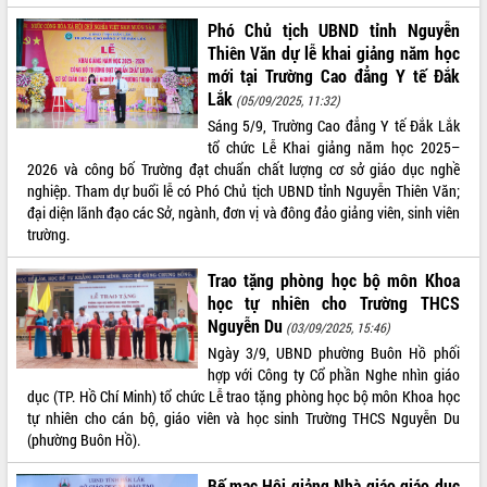
Triết thăm, tặng quà người có công với
Phó Chủ tịch UBND tỉnh Nguyễn
cách mạng
Thiên Văn dự lễ khai giảng năm học
Rà soát, hoàn thiện hệ thống thiết chế
mới tại Trường Cao đẳng Y tế Đắk
văn hóa, thể thao đáp ứng yêu cầu
Lắk
(05/09/2025, 11:32)
phát triển mới
Sáng 5/9, Trường Cao đẳng Y tế Đắk Lắk
Thường trực HĐND tỉnh Đắk Lắk gặp
LIÊN KẾT WEB
tổ chức Lễ Khai giảng năm học 2025–
mặt Đoàn chuyên gia y tế TP. Hồ Chí
2026 và công bố Trường đạt chuẩn chất lượng cơ sở giáo dục nghề
Minh
nghiệp. Tham dự buổi lễ có Phó Chủ tịch UBND tỉnh Nguyễn Thiên Văn;
Lễ truy điệu và an táng hài cốt liệt sĩ
đại diện lãnh đạo các Sở, ngành, đơn vị và đông đảo giảng viên, sinh viên
tại Nghĩa trang Liệt sĩ xã Sơn Hòa
trường.
THỐNG KÊ TRUY CẬP
Bàn giải pháp tháo gỡ khó khăn trong
Trao tặng phòng học bộ môn Khoa
xuất khẩu sầu riêng và triển khai quy
Hôm nay:
14180
học tự nhiên cho Trường THCS
định EUDR
Tất cả:
66026920
Nguyễn Du
(03/09/2025, 15:46)
Thứ trưởng Bộ Nông nghiệp và Môi
trường Nguyễn Hoàng Hiệp khảo sát
Ngày 3/9, UBND phường Buôn Hồ phối
vùng trồng và doanh nghiệp đóng gói
hợp với Công ty Cổ phần Nghe nhìn giáo
sầu riêng tại Đắk Lắk
dục (TP. Hồ Chí Minh) tổ chức Lễ trao tặng phòng học bộ môn Khoa học
tự nhiên cho cán bộ, giáo viên và học sinh Trường THCS Nguyễn Du
Trình diễn nghệ thuật chế biến các
(phường Buôn Hồ).
món ăn từ sầu riêng
Đắk Lắk công bố Quy hoạch và xúc
Bế mạc Hội giảng Nhà giáo giáo dục