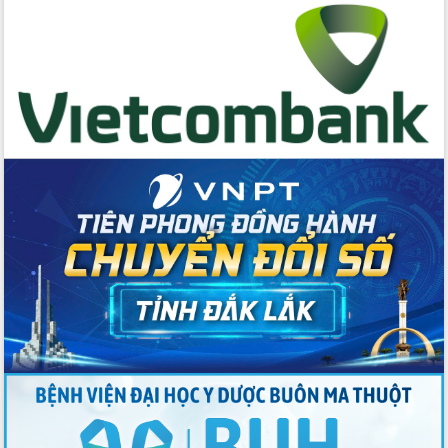
Đắk Lắk tập trung toàn lực khắc phục
tồn tại IUU, sẵn sàng làm việc với
Đoàn thanh tra EC
Chủ tịch UBND tỉnh Tạ Anh Tuấn thăm,
chúc mừng các bệnh viện nhân Ngày
Thầy thuốc Việt Nam
Rộn ràng lễ hội truyền thống Sông
nước Đà Nông lần thứ I năm 2026
Kỳ họp Chuyên đề lần thứ Năm, HĐND
tỉnh Đắk Lắk thông qua các nghị quyết
quan trọng
Thống nhất danh sách giới thiệu ứng
cử đại biểu Quốc hội khoá XVI và đại
biểu HĐND tỉnh Đắk Lắk, nhiệm kỳ
2026-2031
Phát động hai phong trào thi đua quan
trọng trong kỷ nguyên mới
Hội nghị lần thứ tư Ban Chỉ đạo công
tác bầu cử tỉnh Đắk Lắk
Hội nghị Báo cáo viên Trung ương