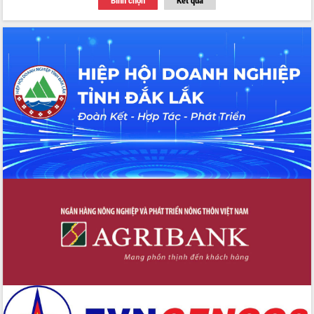
Quyền của người tiêu dùng Việt Nam
2026
Đẩy mạnh cải cách hành chính, quyết
tâm đạt được mục tiêu tăng trưởng
hai con số trong năm 2026
Tổ chức trang trọng Lễ hội Đền thờ
Lương Văn Chánh năm 2026
Phó Bí thư Tỉnh ủy Đắk Lắk Đỗ Hữu
Huy giữ chức Bí thư Đảng ủy Ủy Ban
Nhân dân tỉnh
Bệnh án điện tử thúc đẩy chuyển đổi
số y tế tại Đắk Lắk
Chuyển đổi số thư viện: Mở rộng
không gian tri thức trong thời đại số
Đánh giá, rút kinh nghiệm công tác tổ
chức diễn tập trước ngày bầu cử
Chương trình “Gặp gỡ hữu nghị –
Friendship Meeting New Year 2026”
Bầu cử Quốc hội và HĐND: Cử tri Đắk
Lắk gửi gắm niềm tin, kỳ vọng vào lá