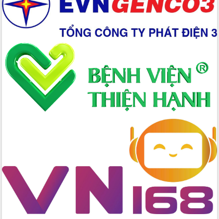
phiếu
Đắk Lắk sẵn sàng các điều kiện cho
Ngày hội bầu cử đại biểu Quốc hội
khóa XVI và HĐND các cấp nhiệm kỳ
2026-2031
Đảm bảo cuộc bầu cử đại biểu Quốc
hội và đại biểu HĐND các cấp diễn ra
an toàn, hiệu quả, đúng quy định
Thủ tướng Chính phủ Phạm Minh Chính
kiểm tra, chỉ đạo hoàn thành các dự
án cao tốc và thăm khu tái định cư tại
Đắk Lắk
Sôi nổi Hội đua ngựa truyền thống Gò
Thì Thùng mừng Xuân Bính Ngọ 2026
Lãnh đạo tỉnh dâng hương tưởng niệm
tại Đập Đồng Cam đầu Xuân Bính Ngọ
Ngành nông nghiệp phấn đấu tăng
trưởng đạt 5,86% trong năm 2026
UBND tỉnh Đắk Lắk triển khai công tác
quốc phòng, quân sự địa phương năm
2026