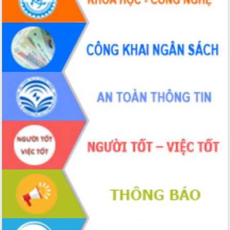
cho trạm y tế cấp xã
Du lịch Đắk Lắk nâng tầm trải nghiệm
du khách thông qua Hệ thống cơ sở dữ
liệu và Bản đồ số
Tập huấn ứng dụng trí tuệ nhân tạo (AI)
trong thương mại điện tử năm 2026
Đoàn đại biểu Quốc hội tỉnh Đắk Lắk
trao đổi thông tin trước Kỳ họp thứ
nhất, Quốc hội khóa XVI
Quyết liệt cải cách hành chính, khơi
thông nguồn lực phát triển
Nâng cao hiệu lực, hiệu quả HĐND
tỉnh thông qua hiện đại hóa hành chính
Xã Ea Phê gắn cải cách hành chính với
chuyển đổi số
Phó Chủ tịch Thường trực UBND tỉnh
Hồ Thị Nguyên Thảo làm việc tại Trung
tâm Phục vụ hành chính công xã Ea
Phê
Xây dựng nền hành chính số đồng
hành cùng nông dân dân, doanh nghiệp