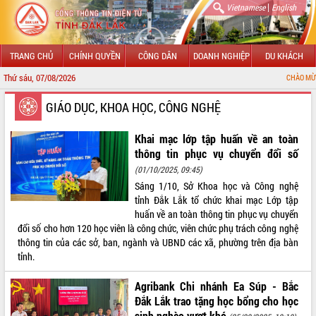
|
Vietnamese
English
TRANG CHỦ
CHÍNH QUYỀN
CÔNG DÂN
DOANH NGHIỆP
DU KHÁCH
Thứ sáu, 07/08/2026
CHÀO MỪNG ĐẾN VỚI CỔN
GIỚI THIỆU
GIÁO DỤC, KHOA HỌC, CÔNG NGHỆ
LÃNH ĐẠO UBND TỈNH
Khai mạc lớp tập huấn về an toàn
thông tin phục vụ chuyển đổi số
TIN TỨC SỰ KIỆN
(01/10/2025, 09:45)
Sáng 1/10, Sở Khoa học và Công nghệ
SỞ, BAN, NGÀNH
tỉnh Đắk Lắk tổ chức khai mạc Lớp tập
huấn về an toàn thông tin phục vụ chuyển
UBND CÁC XÃ, PHƯỜNG
đổi số cho hơn 120 học viên là công chức, viên chức phụ trách công nghệ
thông tin của các sở, ban, ngành và UBND các xã, phường trên địa bàn
THÔNG TIN CHỈ ĐẠO ĐIỀU HÀNH
tỉnh.
HỆ THỐNG VĂN BẢN
Agribank Chi nhánh Ea Súp - Bắc
Đắk Lắk trao tặng học bổng cho học
VĂN BẢN HĐND TỈNH
sinh nghèo vượt khó