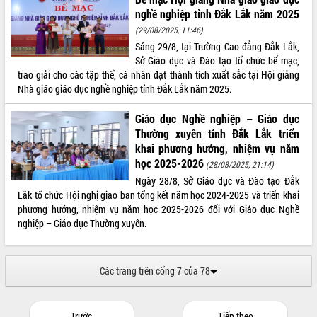
tiến đầu tư tỉnh
nghề nghiệp tỉnh Đắk Lắk năm 2025
Ngành cá ngừ Đắk Lắk chủ động thích
(29/08/2025, 11:46)
ứng để giữ vững thị trường xuất khẩu
Sáng 29/8, tại Trường Cao đẳng Đắk Lắk,
Diễn đàn Kinh tế tư nhân Việt Nam đột
Sở Giáo dục và Đào tạo tổ chức bế mạc,
phá cơ chế - Hợp tác công tư
trao giải cho các tập thể, cá nhân đạt thành tích xuất sắc tại Hội giảng
Đề án 06 tạo bước ngoặt đột phá trong
Nhà giáo giáo dục nghề nghiệp tỉnh Đắk Lắk năm 2025.
cải cách hành chính tỉnh Đắk Lắk
Kết nối tour, đẩy mạnh chuyển đổi số
Giáo dục Nghề nghiệp – Giáo dục
để phát triển du lịch Đắk Lắk
Thường xuyên tỉnh Đắk Lắk triển
khai phương hướng, nhiệm vụ năm
Khởi động Dự án Đầu tư xây dựng hạ
học 2025-2026
tầng kỹ thuật Cụm công nghiệp Tân
(28/08/2025, 21:14)
Tiến
Ngày 28/8, Sở Giáo dục và Đào tạo Đắk
Gặp mặt các cơ quan báo chí nhân Kỷ
Lắk tổ chức Hội nghị giao ban tổng kết năm học 2024-2025 và triển khai
niệm 101 năm Ngày Báo chí Cách
phương hướng, nhiệm vụ năm học 2025-2026 đối với Giáo dục Nghề
mạng Việt Nam
nghiệp – Giáo dục Thường xuyên.
Đắk Lắk sơ kết 4 năm triển khai thực
hiện Đề án 06 của Chính phủ
Các trang trên cổng 7 của 78
Họp báo thông tin về Hội nghị Công bố
Quy hoạch và Xúc tiến đầu tư tỉnh Đắk
Lắk
Trước
Tiếp theo