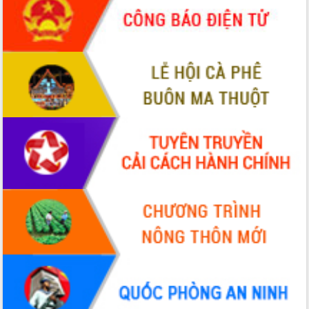
Đắk Lắk”
Tăng cường giám sát, đôn đốc thực
hiện nhiệm vụ quản lý tài sản công
hàng tuần
Tháo gỡ những vướng mắc, đẩy mạnh
công tác cải cách thủ tục hành chính
tại Trung tâm Phục vụ hành chính
công tỉnh
Đắk Lắk: Tôn vinh 46 giải pháp tại Hội
thi Sáng tạo Kỹ thuật 2024 - 2025
Đắk Lắk rà soát, điều chỉnh Đề án 190
về phát triển nuôi trồng thủy sản
Phó Chủ tịch UBND tỉnh Đắk Lắk
Trương Công Thái kiểm tra thực địa
Dự án cao tốc Khánh Hòa - Buôn Ma
Thuột
Định vị cà phê Việt Nam như một “di
sản sống” trong dòng chảy toàn cầu
Xây dựng nông thôn mới: Nâng cao đời
sống người dân từ những mô hình thiết