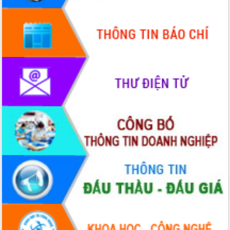
thực
Quyết liệt tháo gỡ vướng mắc, đẩy
nhanh tiến độ các dự án trọng điểm
trong Khu kinh tế Nam Phú Yên
Hòn Yến phát triển du lịch gắn với bảo
tồn biển
Lấy ý kiến điều chỉnh Quy hoạch tỉnh
Đắk Lắk thời kỳ 2021-2030, tầm nhìn
đến năm 2050
Phát động chiến dịch 30 ngày đêm
giải phóng mặt bằng Tuyến đường bộ
ven biển
Đắk Lắk nỗ lực thúc đẩy tăng trưởng
kinh tế từ 10% trở lên trong Quý
II/2026
Đắk Lắk ký kết thỏa thuận hợp tác về
chuyển đổi số giai đoạn 2026 – 2030
với Tập đoàn Bưu chính Viễn thông
Việt Nam
Thứ trưởng Bộ Y tế làm việc với tỉnh
Đắk Lắk về phát triển nhân lực y tế