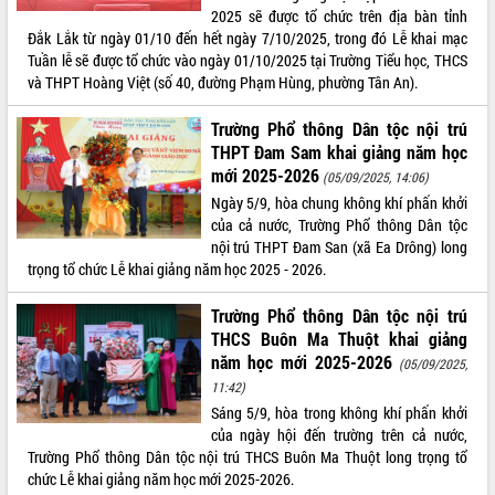
2025 sẽ được tổ chức trên địa bàn tỉnh
VIDEO
Đắk Lắk từ ngày 01/10 đến hết ngày 7/10/2025, trong đó Lễ khai mạc
Tuần lễ sẽ được tổ chức vào ngày 01/10/2025 tại Trường Tiểu học, THCS
và THPT Hoàng Việt (số 40, đường Phạm Hùng, phường Tân An).
Trường Phổ thông Dân tộc nội trú
THPT Đam Sam khai giảng năm học
mới 2025-2026
(05/09/2025, 14:06)
Ngày 5/9, hòa chung không khí phấn khởi
của cả nước, Trường Phổ thông Dân tộc
nội trú THPT Đam San (xã Ea Drông) long
Hội nghị UBND tỉnh Đắk Lắk thường kỳ
trọng tổ chức Lễ khai giảng năm học 2025 - 2026.
tháng 7/2026
Lễ truy tặng danh hiệu “Bà Mẹ Việt
Trường Phổ thông Dân tộc nội trú
Nam Anh hùng” và trao Huân chương
THCS Buôn Ma Thuột khai giảng
Lao động
năm học mới 2025-2026
(05/09/2025,
UBND tỉnh Đắk Lắk triển khai nhiệm
11:42)
vụ 6 tháng cuối năm 2026
Sáng 5/9, hòa trong không khí phấn khởi
ALBUM ẢNH
Kỳ họp thứ Hai, Hội đồng nhân dân
của ngày hội đến trường trên cả nước,
tỉnh khóa XI quyết nghị nhiều nội dung
Trường Phổ thông Dân tộc nội trú THCS Buôn Ma Thuột long trọng tổ
quan trọng
chức Lễ khai giảng năm học mới 2025-2026.
Bí thư Tỉnh ủy Lương Nguyễn Minh