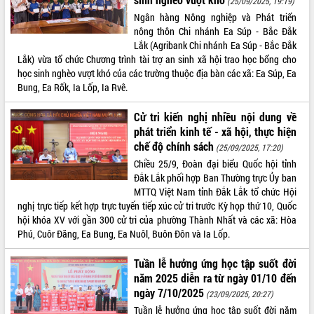
(25/09/2025, 19:19)
Ngân hàng Nông nghiệp và Phát triển
ĐIỂM TIN VĂN BẢN
nông thôn Chi nhánh Ea Súp - Bắc Đắk
Lắk (Agribank Chi nhánh Ea Súp - Bắc Đắk
QUY HOẠCH - KẾ HOẠCH
Lắk) vừa tổ chức Chương trình tài trợ an sinh xã hội trao học bổng cho
học sinh nghèo vượt khó của các trường thuộc địa bàn các xã: Ea Súp, Ea
Bung, Ea Rốk, Ia Lốp, Ia Rvê.
Cử tri kiến nghị nhiều nội dung về
phát triển kinh tế - xã hội, thực hiện
chế độ chính sách
(25/09/2025, 17:20)
Chiều 25/9, Đoàn đại biểu Quốc hội tỉnh
Đắk Lắk phối hợp Ban Thường trực Ủy ban
MTTQ Việt Nam tỉnh Đắk Lắk tổ chức Hội
nghị trực tiếp kết hợp trực tuyến tiếp xúc cử tri trước Kỳ họp thứ 10, Quốc
hội khóa XV với gần 300 cử tri của phường Thành Nhất và các xã: Hòa
Phú, Cuôr Đăng, Ea Bung, Ea Nuôl, Buôn Đôn và Ia Lốp.
Tuần lễ hưởng ứng học tập suốt đời
năm 2025 diễn ra từ ngày 01/10 đến
ngày 7/10/2025
(23/09/2025, 20:27)
Tuần lễ hưởng ứng học tập suốt đời năm