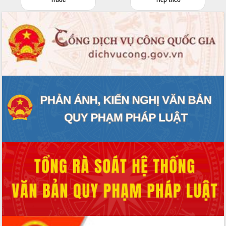
Khơi thông điểm nghẽn, đẩy nhanh
giải ngân vốn khắc phục thiên tai
HĐND tỉnh thông qua điều chỉnh Quy
hoạch tỉnh thời kỳ 2021-2030
Hội thảo góp ý hồ sơ điều chỉnh quy
hoạch tỉnh Đắk Lắk thời kỳ 2021-2030,
tầm nhìn đến năm 2050
Nâng cao hiệu quả hoạt động của các
doanh nghiệp nhà nước
Hội nghị triển khai kết nối mạng
truyền số liệu chuyên dùng phục vụ cơ
quan Đảng, Nhà nước
Lễ phát động chuỗi hoạt động chung
tay làm sạch môi trường
Xã Ea Kar bước chuyển mình trong
công tác cải cách hành chính mô hình
mới
UBND tỉnh họp báo định kỳ tháng 4
năm 2026
Hội thảo khoa học “Giải pháp thúc đẩy
phát triển nền kinh tế xanh tại tỉnh