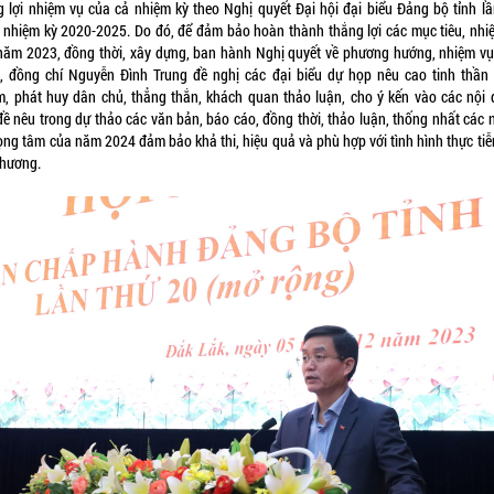
g lợi nhiệm vụ của cả nhiệm kỳ theo Nghị quyết Đại hội đại biểu Đảng bộ tỉnh lầ
, nhiệm kỳ 2020-2025. Do đó, để đảm bảo hoàn thành thắng lợi các mục tiêu, nhi
năm 2023, đồng thời, xây dựng, ban hành Nghị quyết về phương hướng, nhiệm v
, đồng chí Nguyễn Đình Trung đề nghị các đại biểu dự họp nêu cao tinh thần 
m, phát huy dân chủ, thẳng thắn, khách quan thảo luận, cho ý kến vào các nội 
đề nêu trong dự thảo các văn bản, báo cáo, đồng thời, thảo luận, thống nhất các 
rọng tâm của năm 2024 đảm bảo khả thi, hiệu quả và phù hợp với tình hình thực tiễ
phương.