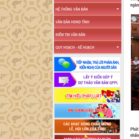
ngàn
HỆ THỐNG VĂN BẢN
VĂN BẢN HĐND TỈNH
ĐIỂM TIN VĂN BẢN
QUY HOẠCH - KẾ HOẠCH
Phát
nhấn