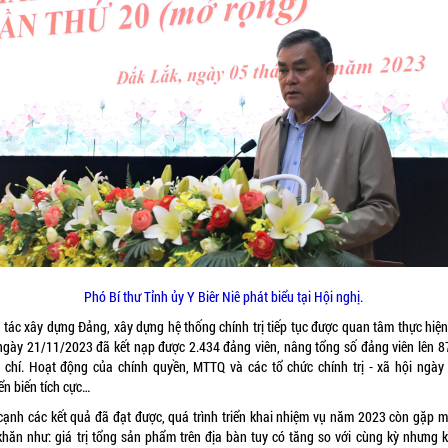
Phó Bí thư Tỉnh ủy Y Biêr Niê phát biểu tại Hội nghị.
 tác xây dựng Đảng, xây dựng hệ thống chính trị tiếp tục được quan tâm thực hiện,
ngày 21/11/2023 đã kết nạp được 2.434 đảng viên, nâng tổng số đảng viên lên 8
 chí. Hoạt động của chính quyền, MTTQ và các tổ chức chính trị - xã hội ngày
ển biến tích cực…
cạnh các kết quả đã đạt được, quá trình triển khai nhiệm vụ năm 2023 còn gặp m
khăn như: giá trị tổng sản phẩm trên địa bàn tuy có tăng so với cùng kỳ nhưng 