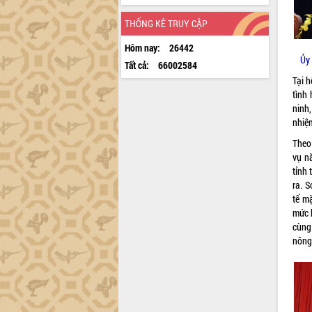
THỐNG KÊ TRUY CẬP
Hôm nay:
26442
Ủy 
Tất cả:
66002584
Tại h
tình
ninh
nhiệ
Theo
vụ n
tỉnh 
ra. S
tế m
mức 
cùng
nông