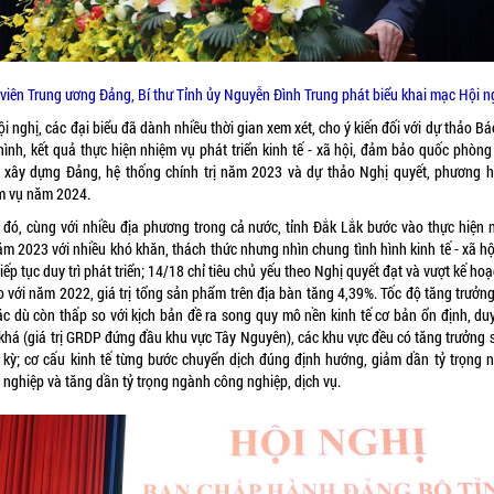
viên Trung ương Đảng, Bí thư Tỉnh ủy Nguyễn Đình Trung phát biểu khai mạc Hội n
ội nghị, các đại biểu đã dành nhiều thời gian xem xét, cho ý kiến đối với dự thảo B
 hình, kết quả thực hiện nhiệm vụ phát triển kinh tế - xã hội, đảm bảo quốc phòng
, xây dựng Đảng, hệ thống chính trị năm 2023 và dự thảo Nghị quyết, phương 
m vụ năm 2024.
 đó, cùng với nhiều địa phương trong cả nước, tỉnh Đắk Lắk bước vào thực hiện 
ăm 2023 với nhiều khó khăn, thách thức nhưng nhìn chung tình hình kinh tế - xã hộ
tiếp tục duy trì phát triển; 14/18 chỉ tiêu chủ yếu theo Nghị quyết đạt và vượt kế ho
o với năm 2022, giá trị tổng sản phẩm trên địa bàn tăng 4,39%. Tốc độ tăng trưởn
ặc dù còn thấp so với kịch bản đề ra song quy mô nền kinh tế cơ bản ổn định, duy 
khá (giá trị GRDP đứng đầu khu vực Tây Nguyên), các khu vực đều có tăng trưởng s
 kỳ; cơ cấu kinh tế từng bước chuyển dịch đúng định hướng, giảm dần tỷ trọng 
 nghiệp và tăng dần tỷ trọng ngành công nghiệp, dịch vụ.