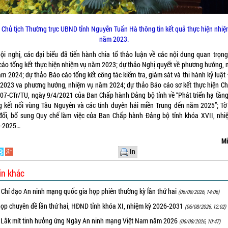
 Chủ tịch Thường trực UBND tỉnh Nguyễn Tuấn Hà thông tin kết quả thực hiện nhiệ
năm 2023.
Hội nghị, các đại biểu đã tiến hành chia tổ thảo luận về các nội dung quan trọng
cáo tổng kết thực hiện nhiệm vụ năm 2023; dự thảo Nghị quyết về phương hướng, 
ăm 2024; dự thảo Báo cáo tổng kết công tác kiểm tra, giám sát và thi hành kỷ luật
2023 va phương hướng, nhiệm vụ năm 2024; dự thảo Báo cáo sơ kết thực hiện C
h 07-CTr/TU, ngày 9/4/2021 của Ban Chấp hành Đảng bộ tỉnh về “Phát triển hạ tầng
g kết nối vùng Tâu Nguyên và các tỉnh duyên hải miền Trung đến năm 2025”; Tờ 
đổi, bổ sung Quy chế làm việc của Ban Chấp hành Đảng bộ tỉnh khóa XVII, nhi
-2025…
Mi
In
in khác
 Chỉ đạo An ninh mạng quốc gia họp phiên thường kỳ lần thứ hai
(06/08/2026, 14:06)
họp chuyên đề lần thứ hai, HĐND tỉnh khóa XI, nhiệm kỳ 2026-2031
(06/08/2026, 12:02)
 Lắk mít tinh hưởng ứng Ngày An ninh mạng Việt Nam năm 2026
(06/08/2026, 10:47)