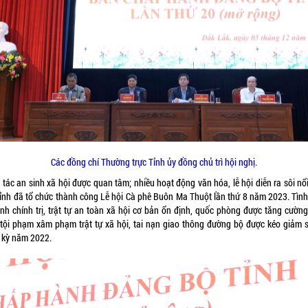
Các đồng chí Thường trực Tỉnh ủy đồng chủ trì hội nghị.
tác an sinh xã hội được quan tâm; nhiều hoạt động văn hóa, lễ hội diễn ra sôi nổ
 tỉnh đã tổ chức thành công Lễ hội Cà phê Buôn Ma Thuột lần thứ 8 năm 2023. Tình
inh chính trị, trật tự an toàn xã hội cơ bản ổn định, quốc phòng được tăng cường;
 tội phạm xâm phạm trật tự xã hội, tai nạn giao thông đường bộ được kéo giảm s
 kỳ năm 2022.