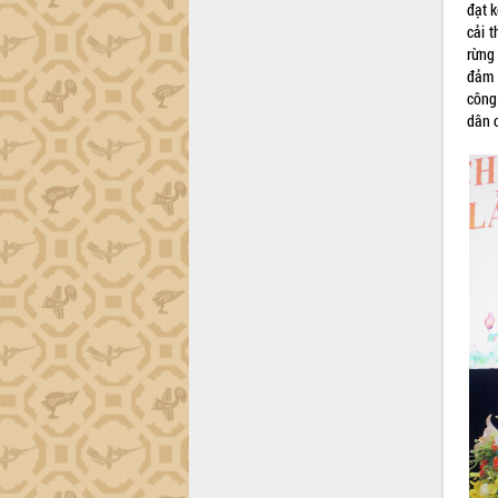
đạt k
cải 
rừng 
đảm 
công
dân c