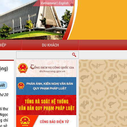
|
Vietnamese
English
IỆP
DU KHÁCH
ộng)
viết
hứ 20
í thư
 Ngọc
g chí
c sở,