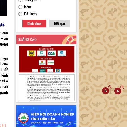
Kém
Rất kém
Bình chọn
Kết quả
ghị.
áo cáo
 – an
QUẢNG CÁO
hướng
nhiệm
i của
ạch đề
g kinh
trì ở
o với
ngành