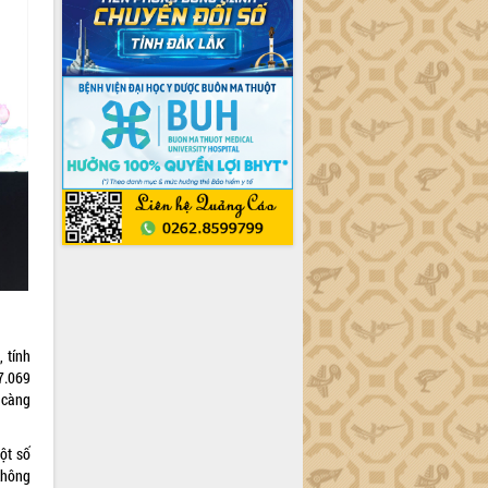
 tính
7.069
 càng
ột số
không