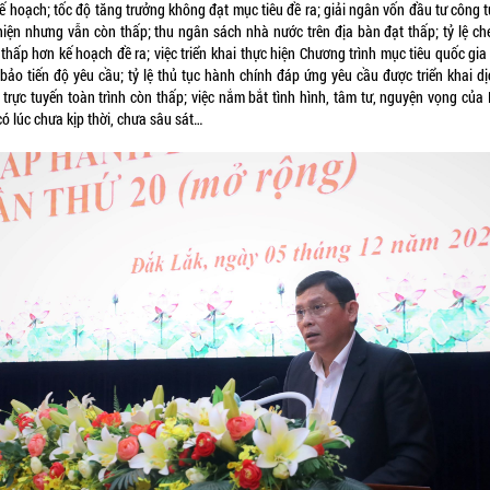
ế hoạch; tốc độ tăng trưởng không đạt mục tiêu đề ra; giải ngân vốn đầu tư công 
thiện nhưng vẫn còn thấp; thu ngân sách nhà nước trên địa bàn đạt thấp; tỷ lệ ch
thấp hơn kế hoạch đề ra; việc triển khai thực hiện Chương trình mục tiêu quốc gi
bảo tiến độ yêu cầu; tỷ lệ thủ tục hành chính đáp ứng yêu cầu được triển khai dị
 trực tuyến toàn trình còn thấp; việc nắm bắt tình hình, tâm tư, nguyện vọng của
ó lúc chưa kịp thời, chưa sâu sát…