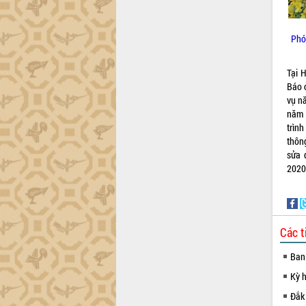
Phó
Tại 
Báo 
vụ n
năm 
trìn
thôn
sửa 
2020
Các t
Ban
Kỳ 
Đắk