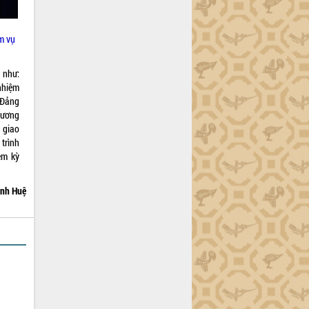
m vụ
 như:
nhiệm
 Đảng
hương
 giao
trình
ệm kỳ
nh Huệ