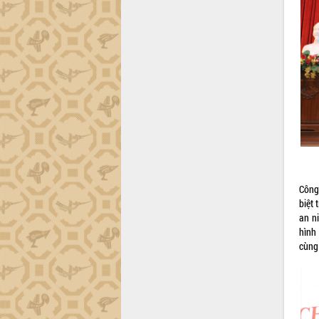
Công 
biệt
an n
hình
cùng