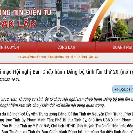
ÍNH QUYỀN
CÔNG DÂN
DOANH NGH
ẾN VỚI CỔNG THÔNG TIN ĐIỆN TỬ TỈNH ĐẮK LẮK
i mạc Hội nghị Ban Chấp hành Đảng bộ tỉnh lần thứ 20 (mở r
2/2023, 10:24)
Đọc bài 
 5/12, Ban Thường vụ Tỉnh ủy tổ chức Hội nghị Ban Chấp hành Đảng bộ tỉnh lần t
ộng) nhằm xem xét, cho ý kiến đối với nhiều nội dung quan trọng.
 dự Hội nghị có Ủy viên Trung ương Đảng, Bí thư Tỉnh ủy Nguyễn Đình Trung; Phó B
ng trực Tỉnh ủy Phạm Minh Tấn; Phó Bí thư Tỉnh ủy, Chủ tịch UBND tỉnh Phạm
; Phó Bí thư Tỉnh ủy Y Biêr Niê; Chủ tịch HĐND tỉnh Huỳnh Thị Chiến Hòa; các đồn
g Ban Thường vụ Tỉnh ủy, Ban Chấp hành Đảng bộ tỉnh cùng đại diện lãnh đạo cá