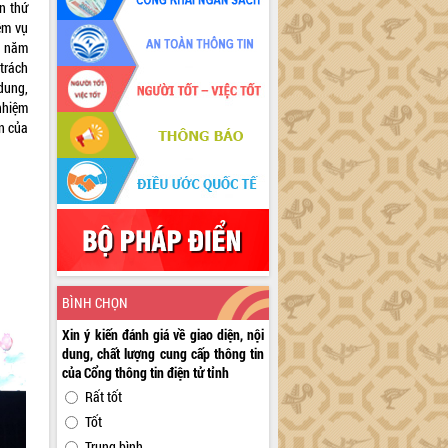
n thứ
ệm vụ
ụ năm
trách
dung,
nhiệm
n của
BÌNH CHỌN
Xin ý kiến đánh giá về giao diện, nội
dung, chất lượng cung cấp thông tin
của Cổng thông tin điện tử tỉnh
Rất tốt
Tốt
Trung bình