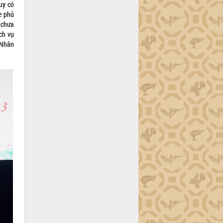
tuy có
e phủ
a chưa
ch vụ
 Nhân