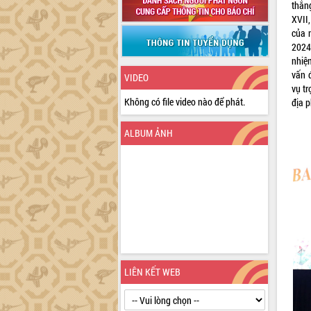
thắn
XVII
của 
2024
nhiệ
vấn 
VIDEO
vụ t
Không có file video nào để phát.
địa 
ALBUM ẢNH
LIÊN KẾT WEB