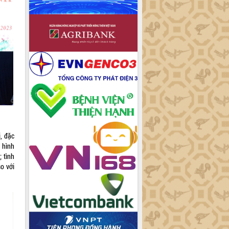
i, đặc
 hình
 tình
o với