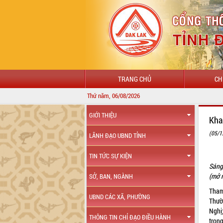
TRANG CHỦ
CH
Thứ năm, 06/08/2026
CHÀO MỪNG Đ
GIỚI THIỆU
Kha
(05/1
LÃNH ĐẠO UBND TỈNH
TIN TỨC SỰ KIỆN
Sáng
(mở r
SỞ, BAN, NGÀNH
Tham
UBND CÁC XÃ, PHƯỜNG
Thườ
Nghị
THÔNG TIN CHỈ ĐẠO ĐIỀU HÀNH
tron