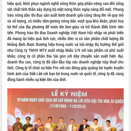
hiệu quả, khôi phục ngành nghề nông thôn góp phần nâng cao đời sống
VIDEO
vật chất tinh thần xây dựng bộ mặt nông thôn ngày càng đổi mới. Phong
trào nông dân thi đua sản xuất kinh doanh giỏi cũng tăng lên về quy mô
Không có file video nào để phát.
và số lượng, có nhiều tấm gương nông dân vượt qua khó khăn, phát huy
lợi thế của địa phương để vươn lên làm giàu và trở thành điển hình tiên
ALBUM ẢNH
tiến. Phong trào thi đua Doanh nghiệp Việt Nam Hội nhập và phát triển
đã mang lại hiệu quả tích cực, nhiều đơn vị có sản phẩm chất lượng đã
khẳng định được thương hiệu trong nước và hội nhập thị trường thế giới
như Công ty TNHH MTV xuất nhập khẩu 2/9 với sản phẩm cà phê xuất
khẩu; công ty cổ phần Bia Sài gòn với dây chuyền sản xuất hiện đại,
doanh thu cao, công ty đã dẫn đầu tóp các doanh nghiệp nộp thuế cho
tỉnh; Công ty tổ chức sự kiện Pro với các đóng góp quảng bá tuyên truyền
hình ảnh của Đắk Lắk với bạn bè trong nước và quốc tế, công ty đã cùng
đồng hành nhiều sự kiện lớn của tỉnh.
LIÊN KẾT WEB
THỐNG KÊ TRUY CẬP
Hôm nay:
31666