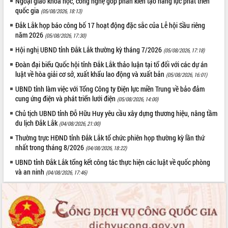
Ngoại giao khoa học, công nghệ góp phần kiến tạo năng lực phát triển
quốc gia
(05/08/2026, 18:13)
Đắk Lắk họp báo công bố 17 hoạt động đặc sắc của Lễ hội Sầu riêng
năm 2026
(05/08/2026, 17:30)
Hội nghị UBND tỉnh Đắk Lắk thường kỳ tháng 7/2026
(05/08/2026, 17:18)
Đoàn đại biểu Quốc hội tỉnh Đắk Lắk thảo luận tại tổ đối với các dự án
luật về hòa giải cơ sở, xuất khẩu lao động và xuất bản
(05/08/2026, 16:01)
UBND tỉnh làm việc với Tổng Công ty Điện lực miền Trung về bảo đảm
cung ứng điện và phát triển lưới điện
(05/08/2026, 14:00)
Chủ tịch UBND tỉnh Đỗ Hữu Huy yêu cầu xây dựng thương hiệu, nâng tầm
du lịch Đắk Lắk
(04/08/2026, 21:00)
Thường trực HĐND tỉnh Đắk Lắk tổ chức phiên họp thường kỳ lần thứ
nhất trong tháng 8/2026
(04/08/2026, 18:22)
UBND tỉnh Đắk Lắk tổng kết công tác thực hiện các luật về quốc phòng
và an ninh
(04/08/2026, 17:46)