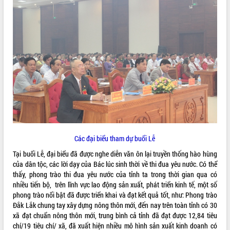
ĐIỂM TIN VĂN BẢN
QUY HOẠCH - KẾ HOẠCH
Các đại biểu tham dự buổi Lễ
Tại buổi Lễ, đại biểu đã được nghe diễn văn ôn lại truyền thống hào hùng
của dân tộc, các lời dạy của Bác lúc sinh thời về thi đua yêu nước. Có thể
thấy, phong trào thi đua yêu nước của tỉnh ta trong thời gian qua có
nhiều tiến bộ, trên lĩnh vực lao động sản xuất, phát triển kinh tế, một số
phong trào nổi bật đã được triển khai và đạt kết quả tốt, như: Phong trào
Đắk Lắk chung tay xây dựng nông thôn mới, đến nay trên toàn tỉnh có 30
xã đạt chuẩn nông thôn mới, trung bình cả tỉnh đã đạt được 12,84 tiêu
chí/19 tiêu chí/ xã, đã xuất hiện nhiều mô hình sản xuất kinh doanh có