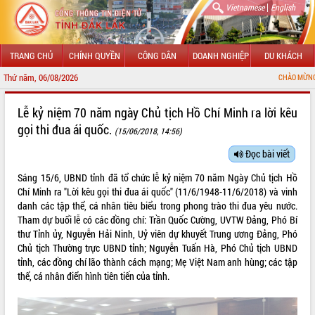
|
Vietnamese
English
TRANG CHỦ
CHÍNH QUYỀN
CÔNG DÂN
DOANH NGHIỆP
DU KHÁCH
Thứ năm, 06/08/2026
CHÀO MỪNG ĐẾN VỚI CỔNG THÔNG
GIỚI THIỆU
Lễ kỷ niệm 70 năm ngày Chủ tịch Hồ Chí Minh ra lời kêu
gọi thi đua ái quốc.
(15/06/2018, 14:56)
LÃNH ĐẠO UBND TỈNH
Đọc bài viết
TIN TỨC SỰ KIỆN
Sáng 15/6, UBND tỉnh đã tổ chức lễ kỷ niệm 70 năm Ngày Chủ tịch Hồ
SỞ, BAN, NGÀNH
Chí Minh ra "Lời kêu gọi thi đua ái quốc" (11/6/1948-11/6/2018) và vinh
danh các tập thể, cá nhân tiêu biểu trong phong trào thi đua yêu nước.
UBND CÁC XÃ, PHƯỜNG
Tham dự buổi lễ có các đồng chí: Trần Quốc Cường, UVTW Đảng, Phó Bí
thư Tỉnh ủy, Nguyễn Hải Ninh, Uỷ viên dự khuyết Trung ương Đảng, Phó
Chủ tịch Thường trực UBND tỉnh; Nguyễn Tuấn Hà, Phó Chủ tịch UBND
THÔNG TIN CHỈ ĐẠO ĐIỀU HÀNH
tỉnh, các đồng chí lão thành cách mạng; Mẹ Việt Nam anh hùng; các tập
thể, cá nhân điển hình tiên tiến của tỉnh.
HỆ THỐNG VĂN BẢN
VĂN BẢN HĐND TỈNH