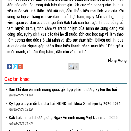
dân các dân tộc trong tỉnh hãy tham gia tích cực các phong trào thi đua
yêu nước với tinh thần thật sôi nổi, đều khắp trên mọi lĩnh vực của đời
sống xã hội và bằng các việc làm thiết thực hằng ngày. Mỗi cán bộ, đảng
viên, quân và dân các dân tộc tỉnh Đắk Lắk cần tích cực thi đua bằng cả
tâm huyết, trí tuệ, tình cảm và trách nhiệm của mình để sứng đáng với
công sức, sự hy sinh của các thế hệ đi trước, tích cực học tập và làm theo
tấm gương đạo đức Hồ Chí Minh và tiếp tục thực hiện lời kêu gọi thi đua
ái quốc của Người góp phần thực hiện thành công mục tiêu “ Dân giàu,
nước mạnh, xã hội công bằng, dân chủ văn minh”.
Hồng Mong
In
Các tin khác
Ban Chỉ đạo An ninh mạng quốc gia họp phiên thường kỳ lần thứ hai
(06/08/2026, 14:06)
Kỳ họp chuyên đề lần thứ hai, HĐND tỉnh khóa XI, nhiệm kỳ 2026-2031
(06/08/2026, 12:02)
Đắk Lắk mít tinh hưởng ứng Ngày An ninh mạng Việt Nam năm 2026
(06/08/2026, 10:47)