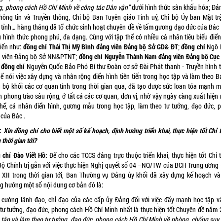
g, phong cách Hồ Chí Minh về công tác Dân vận”
dưới hình thức sân khấu hóa; Đả
hông tin và Truyền thông, Chi bộ Ban Tuyên giáo Tỉnh uỷ, Chi bộ Ủy ban Mặt tr
 tỉnh… hàng tháng đã tổ chức sinh hoạt chuyên đề về tấm gương đạo đức của Bác
u hình thức phong phú, đa dạng. Cùng với tập thể có nhiều cá nhân tiêu biểu điển
tiến như:
đồng chí Thái Thị Mỹ Bình đảng viên Đảng bộ Sở GD& ĐT
;
đồng chí
Ngô 
 viên Đảng bộ Sở NN&PTNT;
đồng chí
Nguyễn Thành Nam
đảng viên
Đảng bộ Cục
 đồng chí
Nguyễn Quốc Bảo Phó Bí thư Đoàn cơ sở Đài Phát thanh - Truyền hình t
ể nói việc xây dựng và nhân rộng điển hình tiên tiến trong học tập và làm theo B
 bộ khối các cơ quan tỉnh trong thời gian qua, đã tạo được sức loan tỏa mạnh mẽ
h phong trào sâu rộng, ở tất cả các cơ quan, đơn vị, nhờ vậy ngày càng xuất hiện 
thể, cá nhân điển hình, gương mẫu trong học tập, làm theo tư tưởng, đạo đức, 
 của Bác .
:
Xin đồng chí cho biết một số kế hoạch, định hướng
triển khai, thực hiện tốt Chỉ 
 thời gian tới?
g chí
Đào Viết Hồ:
Để cho các TCCS đảng trực thuộc triển khai, thực hiện tốt Chỉ t
Bộ Chính trị gắn với việc thực hiện Nghị quyết số 04 –NQ/TW của BCH Trung ương
 XII trong thời gian tới, Ban Thường vụ Đảng ủy khối đã xây dựng kế hoạch và
g hướng một số nội dung cơ bản đó là:
 cường lãnh đạo, chỉ đạo của các cấp ủy Đảng đối với việc đẩy mạnh học tập v
 tư tưởng, đạo đức, phong cách Hồ Chí Minh nhất là thực hiện tốt Chuyên đề năm
tập và làm theo tư tưởng, đạo đức, phong cách Hồ Chí Minh về phòng, chống suy 