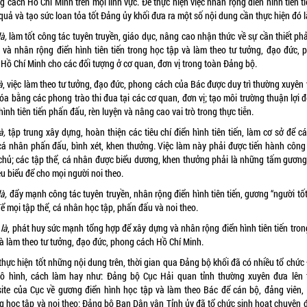
 cách Hồ Chí Minh trên mọi lĩnh vực. Để thực hiện việc nhân rộng điển hình tiên t
quả và tạo sức loan tỏa tốt Đảng ủy khối đưa ra một số nội dung cần thực hiện đó l
à,
làm tốt công tác tuyên truyền, giáo dục, nâng cao nhận thức về sự cần thiết ph
 và nhân rộng điển hình tiên tiến trong học tập và làm theo tư tưởng, đạo đức, 
 Hồ Chí Minh cho các đối tượng ở cơ quan, đơn vị trong toàn Đảng bộ.
à
, việc làm theo tư tưởng, đạo đức, phong cách của Bác được duy trì thường xuyên
óa bằng các phong trào thi đua tại các cơ quan, đơn vị; tạo môi trường thuận lợi 
hình tiên tiến phấn đấu, rèn luyện và nâng cao vai trò trong thực tiễn.
à,
tập trung xây dựng, hoàn thiện các tiêu chí điển hình tiên tiến, làm cơ sở để c
 cá nhân phấn đấu, bình xét, khen thưởng. Việc làm này phải được tiến hành công 
chủ; các tập thể, cá nhân được biểu dương, khen thưởng phải là những tấm gương
êu biểu để cho mọi người noi theo.
à,
đẩy mạnh công tác tuyên truyền, nhân rộng điển hình tiên tiến, gương “người tốt
để mọi tập thể, cá nhân học tập, phấn đấu và noi theo.
là
, phát huy sức mạnh tổng hợp để xây dựng và nhân rộng điển hình tiên tiến tron
và làm theo tư tưởng, đạo đức, phong cách Hồ Chí Minh.
thực hiện tốt những nội dung trên, thời gian qua Đảng bộ khối đã có nhiều tổ chức
ô hình, cách làm hay như: Đảng bộ Cục Hải quan tỉnh thường xuyên đưa lên 
ite của Cục về gương điển hình học tập và làm theo Bác để cán bộ, đảng viên,
g học tập và noi theo; Đảng bộ Ban Dân vận Tỉnh ủy đã tổ chức sinh hoạt chuyên đ