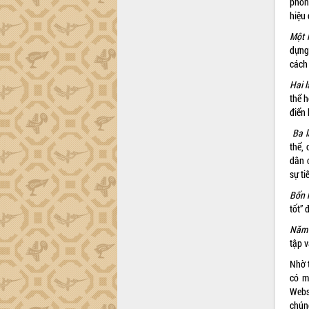
phong
công tác cải cách hành chính mô hình
hiệu 
mới
Một l
UBND tỉnh họp báo định kỳ tháng 4
dựng
năm 2026
cách
Hội thảo khoa học “Giải pháp thúc đẩy
Hai l
phát triển nền kinh tế xanh tại tỉnh
thể h
Đắk Lắk”
điển 
Tăng cường giám sát, đôn đốc thực
hiện nhiệm vụ quản lý tài sản công
Ba l
hàng tuần
thể,
dân 
Tháo gỡ những vướng mắc, đẩy mạnh
sự ti
công tác cải cách thủ tục hành chính
tại Trung tâm Phục vụ hành chính
Bốn l
công tỉnh
tốt” 
Đắk Lắk: Tôn vinh 46 giải pháp tại Hội
Năm 
thi Sáng tạo Kỹ thuật 2024 - 2025
tập 
Đắk Lắk rà soát, điều chỉnh Đề án 190
Nhờ 
về phát triển nuôi trồng thủy sản
có m
Phó Chủ tịch UBND tỉnh Đắk Lắk
Webs
Trương Công Thái kiểm tra thực địa
chún