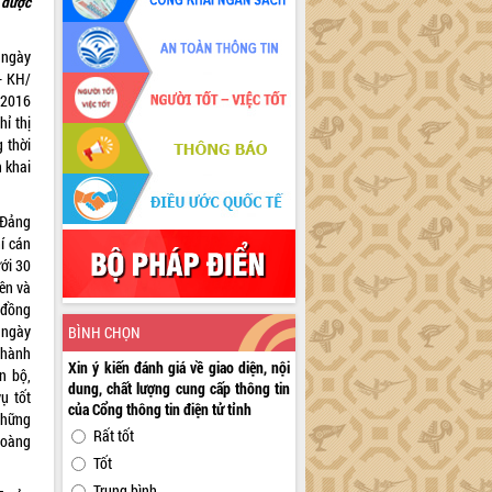
 được
 ngày
- KH/
/2016
hỉ thị
g thời
n khai
 Đảng
hí cán
ới 30
ên và
đồng
n ngày
BÌNH CHỌN
thành
Xin ý kiến đánh giá về giao diện, nội
n bộ,
dung, chất lượng cung cấp thông tin
ụ tốt
của Cổng thông tin điện tử tỉnh
những
Rất tốt
Hoàng
Tốt
Trung bình