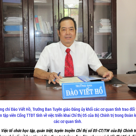
ng chí Đào Viết Hồ, Trưởng Ban Tuyên giáo Đảng ủy khối các cơ quan tỉnh trao đổi 
n tập viên Cổng TTĐT tỉnh về việc triển khai Chỉ thị 05 của Bộ Chính trị trong Đoàn 
các cơ quan tỉnh.
Việc tổ chức học tập, quán triệt, tuyên truyền Chỉ thị số 05-CT/TW của Bộ Chính tr