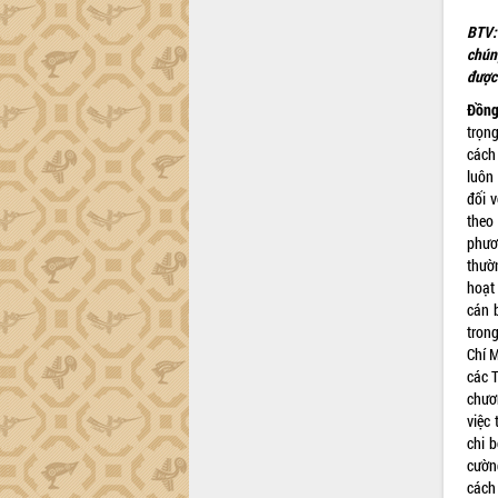
trường Nguyễn Hoàng Hiệp khảo sát
vùng trồng và doanh nghiệp đóng gói
BTV: 
sầu riêng tại Đắk Lắk
chún
được 
Trình diễn nghệ thuật chế biến các
món ăn từ sầu riêng
Đ
ồng
Đắk Lắk công bố Quy hoạch và xúc
trọn
tiến đầu tư tỉnh
cách
luôn
Ngành cá ngừ Đắk Lắk chủ động thích
đối 
ứng để giữ vững thị trường xuất khẩu
theo
Diễn đàn Kinh tế tư nhân Việt Nam đột
phươ
phá cơ chế - Hợp tác công tư
thườn
Đề án 06 tạo bước ngoặt đột phá trong
hoạt
cải cách hành chính tỉnh Đắk Lắk
cán b
Kết nối tour, đẩy mạnh chuyển đổi số
tron
để phát triển du lịch Đắk Lắk
Chí 
các 
Khởi động Dự án Đầu tư xây dựng hạ
chươ
tầng kỹ thuật Cụm công nghiệp Tân
việc
Tiến
chi 
Gặp mặt các cơ quan báo chí nhân Kỷ
cường
niệm 101 năm Ngày Báo chí Cách
cách
mạng Việt Nam