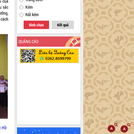
05 của
u sắc
Kém
ưởng,
Rất kém
 cách
Bình chọn
Kết quả
QUẢNG CÁO
c Hồ