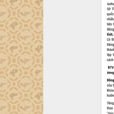
Dự án cao tốc Khánh Hòa - Buôn Ma
tưởn
Thuột
Sở T
Định vị cà phê Việt Nam như một “di
quốc
sản sống” trong dòng chảy toàn cầu
nhiề
Xây dựng nông thôn mới: Nâng cao đời
tiên 
sống người dân từ những mô hình thiết
đảng
thực
tỉnh
;
Có th
Quyết liệt tháo gỡ vướng mắc, đẩy
Đảng
nhanh tiến độ các dự án trọng điểm
thàn
trong Khu kinh tế Nam Phú Yên
tập 
Hòn Yến phát triển du lịch gắn với bảo
cách
tồn biển
BTV
Lấy ý kiến điều chỉnh Quy hoạch tỉnh
trong
Đắk Lắk thời kỳ 2021-2030, tầm nhìn
đến năm 2050
Đ
ồn
Phát động chiến dịch 30 ngày đêm
của 
giải phóng mặt bằng Tuyến đường bộ
khóa
ven biển
hướn
Đắk Lắk nỗ lực thúc đẩy tăng trưởng
Tăng
kinh tế từ 10% trở lên trong Quý
theo
II/2026
“
Học 