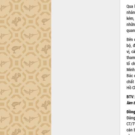
Qua k
Đắk Lắk sơ kết 4 năm triển khai thực
nhân 
hiện Đề án 06 của Chính phủ
kém,
Họp báo thông tin về Hội nghị Công bố
nhữn
Quy hoạch và Xúc tiến đầu tư tỉnh Đắk
quan,
Lắk
Bên 
Khơi thông điểm nghẽn, đẩy nhanh
bộ, đ
giải ngân vốn khắc phục thiên tai
vị, 
HĐND tỉnh thông qua điều chỉnh Quy
tham
hoạch tỉnh thời kỳ 2021-2030
tổ c
Hội thảo góp ý hồ sơ điều chỉnh quy
Minh
hoạch tỉnh Đắk Lắk thời kỳ 2021-2030,
Bác 
tầm nhìn đến năm 2050
chất
Nâng cao hiệu quả hoạt động của các
Hồ Ch
doanh nghiệp nhà nước
BTV
Hội nghị triển khai kết nối mạng
làm t
truyền số liệu chuyên dùng phục vụ cơ
Đ
ồng
quan Đảng, Nhà nước
Đảng
Lễ phát động chuỗi hoạt động chung
CT/TW
tay làm sạch môi trường
cán 
Xã Ea Kar bước chuyển mình trong