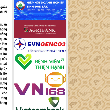
c quần
nh đã
 quan
phong
 đảng
 quan
c làm
 đúng
m tra
c, các
m sát
cấp ủy
ch Hồ
m sát
 dựng
trong
; các
 tăng
 phong