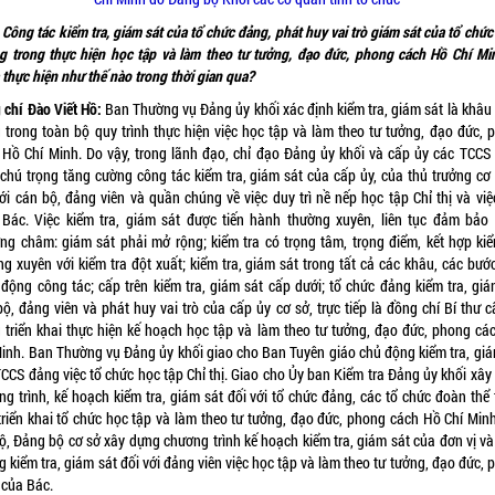
Công tác kiểm tra, giám sát của tổ chức đảng, phát huy vai trò giám sát của tổ chứ
g trong thực hiện học tập và làm theo tư tưởng, đạo đức, phong cách Hồ Chí Mi
thực hiện như thế nào trong thời gian qua?
 chí
Đào Viết Hồ:
Ban Thường vụ Đảng ủy khối xác định kiểm tra, giám sát là khâu
g trong toàn bộ quy trình thực hiện việc học tập và làm theo tư tưởng, đạo đức, 
 Hồ Chí Minh. Do vậy, trong lãnh đạo, chỉ đạo Đảng ủy khối và cấp ủy các TCCS
 chú trọng tăng cường công tác kiểm tra, giám sát của cấp ủy, của thủ trưởng cơ
với cán bộ, đảng viên và quần chúng về việc duy trì nề nếp học tập Chỉ thị và việ
 Bác. Việc kiểm tra, giám sát được tiến hành thường xuyên, liên tục đảm bảo
ng châm: giám sát phải mở rộng; kiểm tra có trọng tâm, trọng điểm, kết hợp kiể
g xuyên với kiểm tra đột xuất; kiểm tra, giám sát trong tất cả các khâu, các bướ
 động công tác; cấp trên kiểm tra, giám sát cấp dưới; tổ chức đảng kiểm tra, giá
ộ, đảng viên và phát huy vai trò của cấp ủy cơ sở, trực tiếp là đồng chí Bí thư 
g triển khai thực hiện kế hoạch học tập và làm theo tư tưởng, đạo đức, phong cá
Minh. Ban Thường vụ Đảng ủy khối giao cho Ban Tuyên giáo chủ động kiểm tra, giá
TCCS đảng việc tổ chức học tập Chỉ thị. Giao cho Ủy ban Kiểm tra Đảng ủy khối xây
ng trình, kế hoạch kiểm tra, giám sát đối với tổ chức đảng, các tổ chức đoàn thể 
 triển khai tổ chức học tập và làm theo tư tưởng, đạo đức, phong cách Hồ Chí Minh
bộ, Đảng bộ cơ sở xây dựng chương trình kế hoạch kiểm tra, giám sát của đơn vị và
 kiểm tra, giám sát đối với đảng viên việc học tập và làm theo tư tưởng, đạo đức,
 của Bác.