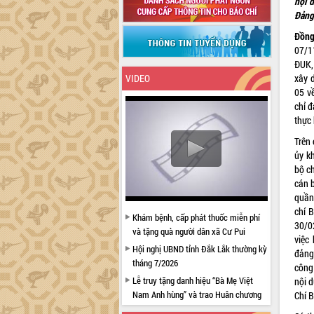
nội 
Đảng 
Đ
ồn
07/1
ĐUK,
xây d
VIDEO
05 v
chỉ đ
thực 
Trên
ủy kh
bộ c
cán 
quần
chí 
Khám bệnh, cấp phát thuốc miễn phí
30/0
và tặng quà người dân xã Cư Pui
việc 
Hội nghị UBND tỉnh Đắk Lắk thường kỳ
đảng
tháng 7/2026
công
Lễ truy tặng danh hiệu “Bà Mẹ Việt
nội 
Nam Anh hùng” và trao Huân chương
Chí B
Lao động