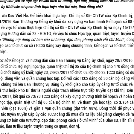
dung chủ yếu về học tập và làm theo tư tưởng, đạo đức, phong cách Hồ Chí Minh đã
ủy Khối các cơ quan tỉnh thực hiện như thế nào, thưa đồng chí?
g chí
Đào Viết Hồ:
Để triển khai thực hiện Chỉ thị số 05- CT/TW của Bộ Chính trị,
1/2016 Ban Thường vụ Đảng ủy khối đã xây dựng và ban hành Kế hoạch số 08 
 về việc tổ chức thực hiện Chỉ thị số 05 - CT/TW của Bộ Chính trị và ngày 15/12
ựng Hướng dẫn số 23 - HD/TG, về việc tổ chức Học tập, quán triệt, tuyên truyền C
ề
“Những nội dung cơ bản của tư tưởng, đạo đức, phong cách Hồ Chí Minh
”, đồn
ạo các tổ chức cơ sở (TCCS) Đảng xây dựng chương trình, kế hoạch và tổ chức triể
hiện.
 cơ sở Kế hoạch và hướng dẫn của Ban Thường vụ Đảng ủy Khối, ngày 20/2/2016
ối tổ chức Hội nghị học tập, quán triệt Chỉ thị 05 của Bộ chính trị cho 170 đồng c
hủ chốt Đảng uỷ khối; ngày 23, 24/02/2017 tổ chức 02 lớp cho 22 TCCS Đảng có dư
bộ, đảng viên và quần chúng học tập. Đối với các TCCS đảng có 30 cán bộ, đảng vi
 chúng trở lên Ban Thường vụ Đảng ủy khối giao cho Cấp ủy đảng tự tổ chức và 
Bí thư hoặc Phó Bí thư là người chịu trách nhiệm trực tiếp truyền đạt Chỉ thị. Đế
2/2017, kết quả có 73/73 TCCS Đảng đã xây dựng chương trình kế hoạch và hoàn 
học tập, quán triệt Chỉ thị 05 của Bộ chính trị. Về tham gia học tập, có
3.754
cá
 viên (đạt 100%) và gần 1 vạn quần chúng (đạt trên 98%). Đồng thời, để phục v
 tác tuyên truyền Cấp ủy các TCCS đảng đã mua đĩa tư liệu bài giảng chuyên đề “
dung cơ bản của tư tưởng, đạo đức, phong cách Hồ Chí Minh” của Giáo sư, Tiến sĩ 
ảo, làm tư liệu tuyên truyền trong cơ quan, đơn vị.