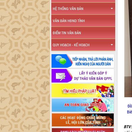
HỆ THỐNG VĂN BẢN
VĂN BẢN HĐND TỈNH
ĐIỂM TIN VĂN BẢN
QUY HOẠCH - KẾ HOẠCH
Đồ
Biê
BTV: 