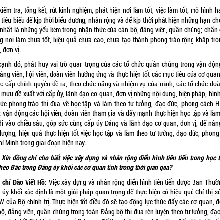
iểm tra, tổng kết, rút kinh nghiệm, phát hiện nơi làm tốt, việc làm tốt, mô hình h
tiêu biểu để kịp thời biểu dương, nhân rộng và để kịp thời phát hiện những hạn ch
 nhất là những yếu kém trong nhận thức của cán bộ, đảng viên, quần chúng; chấn 
g nơi làm chưa tốt, hiệu quả chưa cao, chưa tạo thành phong trào rộng khắp tro
 đơn vị.
cạnh đó, phát huy vai trò quan trọng của các tổ chức quần chúng trong vận độn
ảng viên, hội viên, đoàn viên hưởng ứng và thực hiện tốt các mục tiêu của cơ qua
các cấp chính quyền đề ra, theo chức năng và nhiệm vụ của mình, các tổ chức đoà
 mưu đề xuất với cấp ủy, lãnh đạo cơ quan, đơn vị những nội dung, biện pháp, hình
hức phong trào thi đua về học tập và làm theo tư tưởng, đạo đức, phong cách H
; vận động các hội viên, đoàn viên tham gia và đẩy mạnh thực hiện học tập và làm
đi vào chiều sâu, góp sức cùng cấp ủy Đảng và lãnh đạo cơ quan, đơn vị, để nân
 lượng, hiệu quả thực hiện tốt việc học tập và làm theo tư tưởng, đạo đức, phong
í Minh trong giai đoạn hiện nay.
:
Xin đồng chí cho biết
việc
xây dựng và nhân rộng điển hình tiên tiến trong học t
heo Bác trong Đảng ủy khối các cơ quan tỉnh trong thời gian qua?
 chí
Đào Viết Hồ:
Việc xây dựng và nhân rộng điển hình tiên tiến được Ban Thườ
 ủy khối xác định là một giải pháp quan trọng để thực hiện có hiệu quả Chỉ thị số
 của Bộ chính trị. Thực hiện tốt điều đó sẽ tạo động lực thúc đẩy các cơ quan, đ
bộ, đảng viên, quần chúng trong toàn Đảng bộ thi đua rèn luyện theo tư tưởng, đạo