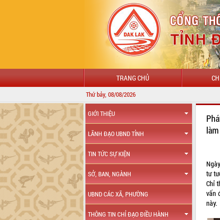
TRANG CHỦ
CH
Thứ bảy, 08/08/2026
CHÀO MỪNG Đ
GIỚI THIỆU
Phá
làm
LÃNH ĐẠO UBND TỈNH
TIN TỨC SỰ KIỆN
Ngày
tư t
SỞ, BAN, NGÀNH
Chỉ 
vấn 
UBND CÁC XÃ, PHƯỜNG
này.
THÔNG TIN CHỈ ĐẠO ĐIỀU HÀNH