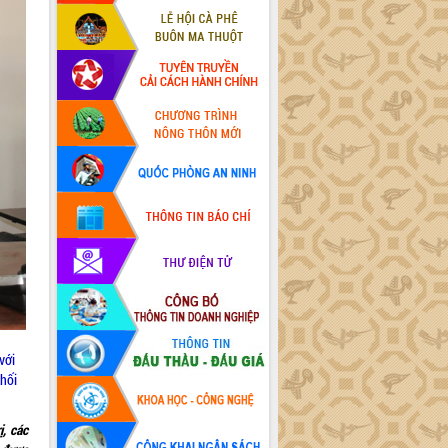
với
khối
ị, các