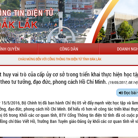
ÍNH QUYỀN
CÔNG DÂN
DOANH NGH
ẾN VỚI CỔNG THÔNG TIN ĐIỆN TỬ TỈNH ĐẮK LẮK
t huy vai trò của cấp ủy cơ sở trong triển khai thực hiện học tậ
 theo tư tưởng, đạo đức, phong cách Hồ Chí Minh.
(19/05/2017, 08:14)
Đọc bài 
 15/5/2016, Bộ Chính trị đã ban hành Chỉ thị 05 về đẩy mạnh việc học tập và làm
ưởng, đạo đức, phong cách Hồ Chí Minh. Để hiểu rõ hơn về công tác triển khai thực
thị 05 trong Khối các cơ quan tỉnh, BTV Cổng Thông tin điện tử tỉnh đã có cuộc 
đồng chí Đào Viết Hồ, Trưởng Ban Tuyên giáo Đảng ủy khối các cơ quan tỉnh về v