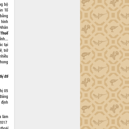
ng bộ
ận Tổ
 bằng
 hình
Nhân
 Thuế
ỉnh….
ác tại
, trở
nhiều
phong
thị 05
hị 05
 Đảng
 định
à làm
 2017
thoái