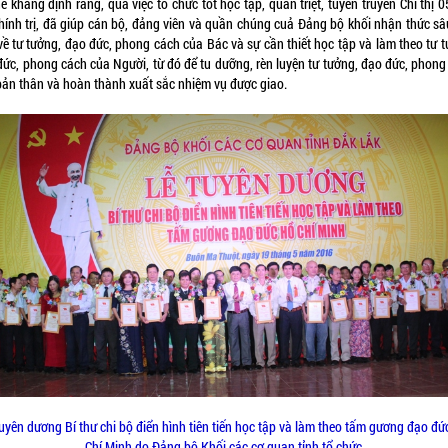
ể khẳng định rằng, qua việc tổ chức tốt học tập, quán triệt, tuyên truyền Chỉ thị 
hính trị, đã giúp cán bộ, đảng viên và quần chúng cuả Đảng bộ khối nhận thức sâ
về tư tưởng, đạo đức, phong cách của Bác và sự cần thiết học tập và làm theo tư t
đức, phong cách của Người, từ đó để tu dưỡng, rèn luyện tư tưởng, đạo đức, phong
bản thân và hoàn thành xuất sắc nhiệm vụ được giao.
tuyên dương Bí thư chi bộ điển hình tiên tiến học tập và làm theo tấm gương đạo đứ
Chí Minh do Đảng bộ Khối các cơ quan tỉnh tổ chức