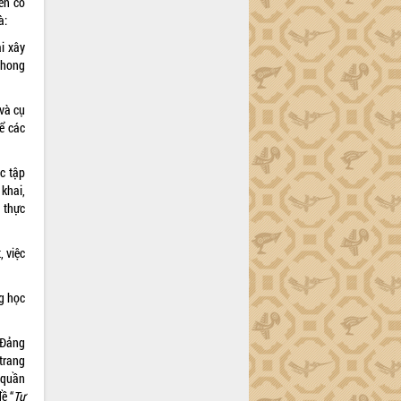
iến có
à:
ải xây
phong
 và cụ
để các
ác tập
khai,
 thực
, việc
g học
 Đảng
trang
 quần
ề “
Tư