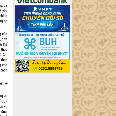
ay, cá
ế, yếu
chỉnh
ng cơ
g cán
n, đơn
n thể
 thức
ồ Chí
 theo
g cao
 cách
ập và
ng vụ
 05 -
ơn vị,
 đức,