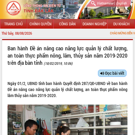
|
Vietnamese
English
TRANG CHỦ
CHÍNH QUYỀN
CÔNG DÂN
DOANH NGHIỆP
DU KHÁCH
Thứ bảy, 08/08/2026
CHÀO MỪNG ĐẾN VỚI CỔNG THÔNG
GIỚI THIỆU
Ban hành Đề án nâng cao năng lực quản lý chất lượng,
an toàn thực phẩm nông, lâm, thủy sản năm 2019-2020
LÃNH ĐẠO UBND TỈNH
trên địa bàn tỉnh
(18/02/2019, 10:06)
TIN TỨC SỰ KIỆN
Đọc bài viết
SỞ, BAN, NGÀNH
Ngày 01/2, UBND tỉnh ban hành Quyết định 287/QĐ-UBND về ban hành
Đề án nâng cao năng lực quản lý chất lượng, an toàn thực phẩm nông
UBND CÁC XÃ, PHƯỜNG
lâm thủy sản năm 2019-2020.
THÔNG TIN CHỈ ĐẠO ĐIỀU HÀNH
HỆ THỐNG VĂN BẢN
VĂN BẢN HĐND TỈNH