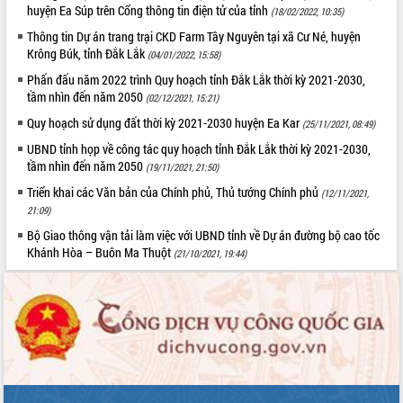
huyện Ea Súp trên Cổng thông tin điện tử của tỉnh
(18/02/2022, 10:35)
Tất cả:
66084752
Thông tin Dự án trang trại CKD Farm Tây Nguyên tại xã Cư Né, huyện
Krông Búk, tỉnh Đắk Lắk
(04/01/2022, 15:58)
Phấn đấu năm 2022 trình Quy hoạch tỉnh Đắk Lắk thời kỳ 2021-2030,
tầm nhìn đến năm 2050
(02/12/2021, 15:21)
Quy hoạch sử dụng đất thời kỳ 2021-2030 huyện Ea Kar
(25/11/2021, 08:49)
UBND tỉnh họp về công tác quy hoạch tỉnh Đắk Lắk thời kỳ 2021-2030,
tầm nhìn đến năm 2050
(19/11/2021, 21:50)
Triển khai các Văn bản của Chính phủ, Thủ tướng Chính phủ
(12/11/2021,
21:09)
Bộ Giao thông vận tải làm việc với UBND tỉnh về Dự án đường bộ cao tốc
Khánh Hòa – Buôn Ma Thuột
(21/10/2021, 19:44)