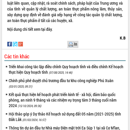
luật liên quan, cập nhật, rà soát chính sách, pháp luật của Trung ương và
VIDEO
của tỉnh về quản lý chất lượng, an toàn thực phẩm nông lâm, thủy sản,
xây dựng quy định về đánh giá xếp hạng về công tác quản lý chất lượng,
Không có file video nào để phát.
an toàn thực phẩm ở tất cả các huyện, xã.
Nội dung chi tiết xem
tại đây.
ALBUM ẢNH
K.B
In
Các tin khác
Triển khai công tác lập điều chỉnh Quy hoạch tỉnh và điều chỉnh Kế hoạch
thực hiện Quy hoạch tỉnh
(07/08/2025, 14:46)
Chính phủ phê duyệt chủ trương đầu tư khu công nghiệp Phú Xuân
(03/01/2025, 09:31)
LIÊN KẾT WEB
Kết quả thực hiện kế hoạch phát triển kinh tế - xã hội, đảm bảo quốc
phòng, an ninh 9 tháng và các nhiệm vụ trọng tâm 3 tháng cuối năm
2024
(15/10/2024, 09:36)
Hội thảo góp ý Dự thảo Kế hoạch sử dụng đất 05 năm (2021-2025) tỉnh
THỐNG KÊ TRUY CẬP
Đắk Lắk
(01/03/2024, 16:57)
Hôm nay:
39429
Thông tin dự án đầu tư Nhà máy Điện mặt trời Ea Súp 1 tại xã Cư M’lan,