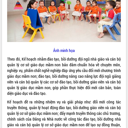
ĐIỂM TIN VĂN BẢN
QUY HOẠCH - KẾ HOẠCH
Ảnh minh họa
Theo đó, Kế hoạch nhằm đào tạo, bồi dưỡng đội ngũ nhà giáo và cán bộ
quản lý cơ sở giáo dục mầm non bảo đảm chuẩn hóa về chuyên môn,
nghiệp vụ, phẩm chất nghề nghiệp đáp ứng yêu cầu đổi mới chương trình
giáo dục mầm non; đào tạo, bồi dưỡng nâng cao năng lực đội ngũ giảng
viên và cán bộ quản lý các cơ sở đào tạo, bồi dưỡng giáo viên và cán bộ
quản lý giáo dục mầm non, góp phần thực hiện đổi mới căn bản, toàn
diện giáo dục và đào tạo.
Kế hoạch đề ra những nhiệm vụ và giải pháp như: đổi mới công tác
truyền thông, quản lý hoạt động đào tạo, bồi dưỡng giáo viên và cán bộ
quản lý cơ sở giáo dục mầm non; đẩy mạnh truyền thông các chủ trương,
chính sách của Đảng và Nhà nước về công tác đào tạo, bồi dưỡng nhà
giáo và cán bộ quản lý cơ sở giáo dục mầm non để tạo sự đồng thuận,