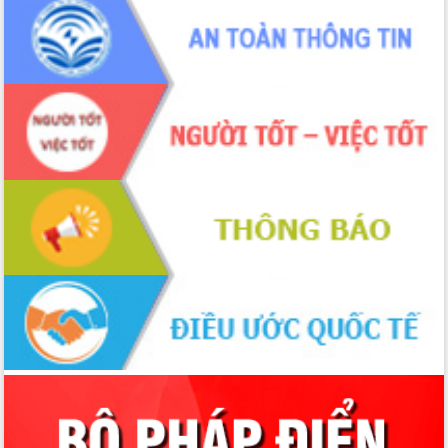
Định vị cà phê Việt Nam như một “di
sản sống” trong dòng chảy toàn cầu
Xây dựng nông thôn mới: Nâng cao đời
sống người dân từ những mô hình thiết
thực
Quyết liệt tháo gỡ vướng mắc, đẩy
nhanh tiến độ các dự án trọng điểm
trong Khu kinh tế Nam Phú Yên
Hòn Yến phát triển du lịch gắn với bảo
tồn biển
Lấy ý kiến điều chỉnh Quy hoạch tỉnh
Đắk Lắk thời kỳ 2021-2030, tầm nhìn
đến năm 2050
Phát động chiến dịch 30 ngày đêm
giải phóng mặt bằng Tuyến đường bộ
ven biển
Đắk Lắk nỗ lực thúc đẩy tăng trưởng
kinh tế từ 10% trở lên trong Quý
II/2026
Đắk Lắk ký kết thỏa thuận hợp tác về
chuyển đổi số giai đoạn 2026 – 2030