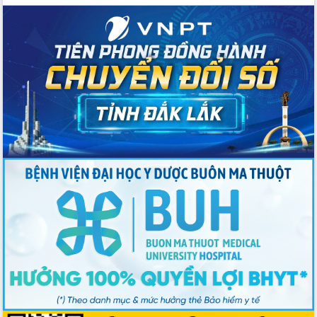
Chương trình “Gặp gỡ hữu nghị –
Friendship Meeting New Year 2026”
Bầu cử Quốc hội và HĐND: Cử tri Đắk
Lắk gửi gắm niềm tin, kỳ vọng vào lá
phiếu
Đắk Lắk sẵn sàng các điều kiện cho
Ngày hội bầu cử đại biểu Quốc hội
khóa XVI và HĐND các cấp nhiệm kỳ
2026-2031
Đảm bảo cuộc bầu cử đại biểu Quốc
hội và đại biểu HĐND các cấp diễn ra
an toàn, hiệu quả, đúng quy định
Thủ tướng Chính phủ Phạm Minh Chính
kiểm tra, chỉ đạo hoàn thành các dự
án cao tốc và thăm khu tái định cư tại
Đắk Lắk
Sôi nổi Hội đua ngựa truyền thống Gò
Thì Thùng mừng Xuân Bính Ngọ 2026
Lãnh đạo tỉnh dâng hương tưởng niệm
tại Đập Đồng Cam đầu Xuân Bính Ngọ
Ngành nông nghiệp phấn đấu tăng