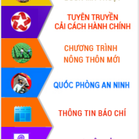
hiện Đề án 06 của Chính phủ
Họp báo thông tin về Hội nghị Công bố
Quy hoạch và Xúc tiến đầu tư tỉnh Đắk
Lắk
Khơi thông điểm nghẽn, đẩy nhanh
giải ngân vốn khắc phục thiên tai
HĐND tỉnh thông qua điều chỉnh Quy
hoạch tỉnh thời kỳ 2021-2030
Hội thảo góp ý hồ sơ điều chỉnh quy
hoạch tỉnh Đắk Lắk thời kỳ 2021-2030,
tầm nhìn đến năm 2050
Nâng cao hiệu quả hoạt động của các
doanh nghiệp nhà nước
Hội nghị triển khai kết nối mạng
truyền số liệu chuyên dùng phục vụ cơ
quan Đảng, Nhà nước
Lễ phát động chuỗi hoạt động chung
tay làm sạch môi trường
Xã Ea Kar bước chuyển mình trong
công tác cải cách hành chính mô hình
mới