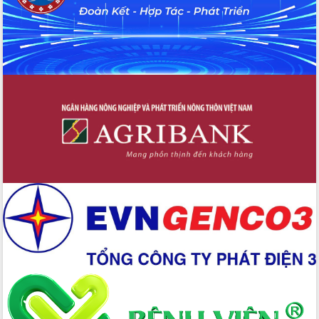
Hồ Thị Nguyên Thảo làm việc tại Trung
tâm Phục vụ hành chính công xã Ea
Phê
Xây dựng nền hành chính số đồng
hành cùng nông dân dân, doanh nghiệp
Giai đoạn 2026-2030, Đắk Lắk phấn
đấu có 77% xã đạt chuẩn nông thôn
mới
Chuyển đổi số 'mở đường' cho nông
nghiệp Đắk Lắk tăng trưởng bứt phá
Triển khai đồng bộ đo đạc, lập hồ sơ
địa chính, hoàn thiện cơ sở dữ liệu đất
đai
Ứng dụng sinh trắc học - Bước tiến
trong hành trình chuyển đổi số tại Đắk
Lắk
Đắk Lắk nâng cao hiệu quả công tác
Đảng từ Sổ tay đảng viên điện tử
Đắk Lắk đẩy mạnh nuôi biển công
nghệ, hướng tới phát triển thủy sản
bền vững