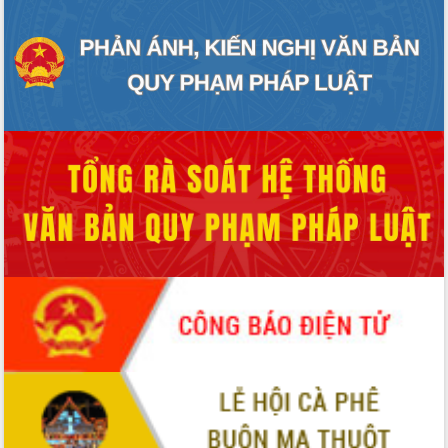
sầu riêng tại Đắk Lắk
Trình diễn nghệ thuật chế biến các
món ăn từ sầu riêng
Đắk Lắk công bố Quy hoạch và xúc
tiến đầu tư tỉnh
Ngành cá ngừ Đắk Lắk chủ động thích
ứng để giữ vững thị trường xuất khẩu
Diễn đàn Kinh tế tư nhân Việt Nam đột
phá cơ chế - Hợp tác công tư
Đề án 06 tạo bước ngoặt đột phá trong
cải cách hành chính tỉnh Đắk Lắk
Kết nối tour, đẩy mạnh chuyển đổi số
để phát triển du lịch Đắk Lắk
Khởi động Dự án Đầu tư xây dựng hạ
tầng kỹ thuật Cụm công nghiệp Tân
Tiến
Gặp mặt các cơ quan báo chí nhân Kỷ
niệm 101 năm Ngày Báo chí Cách
mạng Việt Nam
Đắk Lắk sơ kết 4 năm triển khai thực