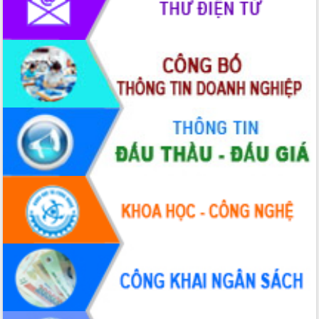
UBND tỉnh họp báo định kỳ tháng 4
năm 2026
Hội thảo khoa học “Giải pháp thúc đẩy
phát triển nền kinh tế xanh tại tỉnh
Đắk Lắk”
Tăng cường giám sát, đôn đốc thực
hiện nhiệm vụ quản lý tài sản công
hàng tuần
Tháo gỡ những vướng mắc, đẩy mạnh
công tác cải cách thủ tục hành chính
tại Trung tâm Phục vụ hành chính
công tỉnh
Đắk Lắk: Tôn vinh 46 giải pháp tại Hội
thi Sáng tạo Kỹ thuật 2024 - 2025
Đắk Lắk rà soát, điều chỉnh Đề án 190
về phát triển nuôi trồng thủy sản
Phó Chủ tịch UBND tỉnh Đắk Lắk
Trương Công Thái kiểm tra thực địa
Dự án cao tốc Khánh Hòa - Buôn Ma
Thuột