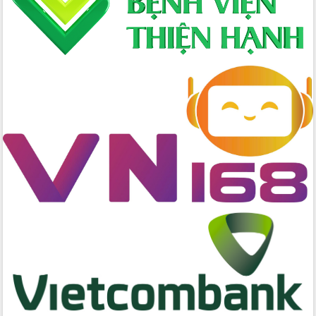
Tập huấn nâng cao năng lực triển khai
chuyển đổi số cho cán bộ, công chức
cấp xã
Đắk Lắk phát động hưởng ứng Ngày
Quyền của người tiêu dùng Việt Nam
2026
Đẩy mạnh cải cách hành chính, quyết
tâm đạt được mục tiêu tăng trưởng
hai con số trong năm 2026
Tổ chức trang trọng Lễ hội Đền thờ
Lương Văn Chánh năm 2026
Phó Bí thư Tỉnh ủy Đắk Lắk Đỗ Hữu
Huy giữ chức Bí thư Đảng ủy Ủy Ban
Nhân dân tỉnh
Bệnh án điện tử thúc đẩy chuyển đổi
số y tế tại Đắk Lắk
Chuyển đổi số thư viện: Mở rộng
không gian tri thức trong thời đại số
Đánh giá, rút kinh nghiệm công tác tổ
chức diễn tập trước ngày bầu cử