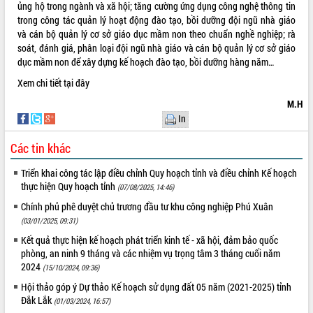
ủng hộ trong ngành và xã hội; tăng cường ứng dụng công nghệ thông tin
VIDEO
trong công tác quản lý hoạt động đào tạo, bồi dưỡng đội ngũ nhà giáo
và cán bộ quản lý cơ sở giáo dục mầm non theo chuẩn nghề nghiệp; rà
soát, đánh giá, phân loại đội ngũ nhà giáo và cán bộ quản lý cơ sở giáo
dục mầm non để xây dựng kế hoạch đào tạo, bồi dưỡng hàng năm…
Xem chi tiết
tại đây
M.H
In
Các tin khác
Trailer Lễ hội Sầu riêng Đắk Lắk năm
2026
Triển khai công tác lập điều chỉnh Quy hoạch tỉnh và điều chỉnh Kế hoạch
thực hiện Quy hoạch tỉnh
(07/08/2025, 14:46)
Khám bệnh, cấp phát thuốc miễn phí
và tặng quà người dân xã Cư Pui
Chính phủ phê duyệt chủ trương đầu tư khu công nghiệp Phú Xuân
Hội nghị UBND tỉnh Đắk Lắk thường kỳ
(03/01/2025, 09:31)
tháng 7/2026
Kết quả thực hiện kế hoạch phát triển kinh tế - xã hội, đảm bảo quốc
Lễ truy tặng danh hiệu “Bà Mẹ Việt
phòng, an ninh 9 tháng và các nhiệm vụ trọng tâm 3 tháng cuối năm
ALBUM ẢNH
Nam Anh hùng” và trao Huân chương
2024
(15/10/2024, 09:36)
Lao động
Hội thảo góp ý Dự thảo Kế hoạch sử dụng đất 05 năm (2021-2025) tỉnh
UBND tỉnh Đắk Lắk triển khai nhiệm
Đắk Lắk
(01/03/2024, 16:57)
vụ 6 tháng cuối năm 2026