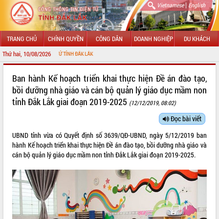
|
Vietnamese
English
TRANG CHỦ
CHÍNH QUYỀN
CÔNG DÂN
DOANH NGHIỆP
DU KHÁCH
Thứ hai, 10/08/2026
 TIN ĐIỆN TỬ TỈNH ĐẮK LẮK
GIỚI THIỆU
Ban hành Kế hoạch triển khai thực hiện Đề án đào tạo,
bồi dưỡng nhà giáo và cán bộ quản lý giáo dục mầm non
LÃNH ĐẠO UBND TỈNH
tỉnh Đắk Lắk giai đoạn 2019-2025
(12/12/2019, 08:02)
TIN TỨC SỰ KIỆN
Đọc bài viết
SỞ, BAN, NGÀNH
UBND tỉnh vừa có Quyết định số 3639/QĐ-UBND, ngày 5/12/2019 ban
hành Kế hoạch triển khai thực hiện Đề án đào tạo, bồi dưỡng nhà giáo và
UBND CÁC XÃ, PHƯỜNG
cán bộ quản lý giáo dục mầm non tỉnh Đắk Lắk giai đoạn 2019-2025.
THÔNG TIN CHỈ ĐẠO ĐIỀU HÀNH
HỆ THỐNG VĂN BẢN
VĂN BẢN HĐND TỈNH