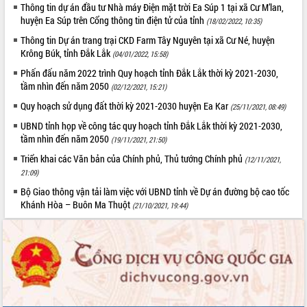
Thông tin dự án đầu tư Nhà máy Điện mặt trời Ea Súp 1 tại xã Cư M’lan,
Kỳ họp thứ Hai, Hội đồng nhân dân
huyện Ea Súp trên Cổng thông tin điện tử của tỉnh
(18/02/2022, 10:35)
tỉnh khóa XI quyết nghị nhiều nội dung
Thông tin Dự án trang trại CKD Farm Tây Nguyên tại xã Cư Né, huyện
quan trọng
Krông Búk, tỉnh Đắk Lắk
(04/01/2022, 15:58)
Bí thư Tỉnh ủy Lương Nguyễn Minh
Phấn đấu năm 2022 trình Quy hoạch tỉnh Đắk Lắk thời kỳ 2021-2030,
Triết thăm, tặng quà người có công với
tầm nhìn đến năm 2050
cách mạng
(02/12/2021, 15:21)
LIÊN KẾT WEB
Rà soát, hoàn thiện hệ thống thiết chế
Quy hoạch sử dụng đất thời kỳ 2021-2030 huyện Ea Kar
(25/11/2021, 08:49)
văn hóa, thể thao đáp ứng yêu cầu
UBND tỉnh họp về công tác quy hoạch tỉnh Đắk Lắk thời kỳ 2021-2030,
phát triển mới
tầm nhìn đến năm 2050
(19/11/2021, 21:50)
Thường trực HĐND tỉnh Đắk Lắk gặp
THỐNG KÊ TRUY CẬP
Triển khai các Văn bản của Chính phủ, Thủ tướng Chính phủ
(12/11/2021,
mặt Đoàn chuyên gia y tế TP. Hồ Chí
21:09)
Minh
Hôm nay:
26816
Bộ Giao thông vận tải làm việc với UBND tỉnh về Dự án đường bộ cao tốc
Lễ truy điệu và an táng hài cốt liệt sĩ
Tất cả:
66139930
Khánh Hòa – Buôn Ma Thuột
(21/10/2021, 19:44)
tại Nghĩa trang Liệt sĩ xã Sơn Hòa
Bàn giải pháp tháo gỡ khó khăn trong
xuất khẩu sầu riêng và triển khai quy
định EUDR
Thứ trưởng Bộ Nông nghiệp và Môi
trường Nguyễn Hoàng Hiệp khảo sát
vùng trồng và doanh nghiệp đóng gói