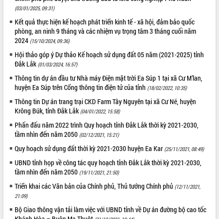
Tất cả:
66040079
(03/01/2025, 09:31)
Kết quả thực hiện kế hoạch phát triển kinh tế - xã hội, đảm bảo quốc
phòng, an ninh 9 tháng và các nhiệm vụ trọng tâm 3 tháng cuối năm
2024
(15/10/2024, 09:36)
Hội thảo góp ý Dự thảo Kế hoạch sử dụng đất 05 năm (2021-2025) tỉnh
Đắk Lắk
(01/03/2024, 16:57)
Thông tin dự án đầu tư Nhà máy Điện mặt trời Ea Súp 1 tại xã Cư M’lan,
huyện Ea Súp trên Cổng thông tin điện tử của tỉnh
(18/02/2022, 10:35)
Thông tin Dự án trang trại CKD Farm Tây Nguyên tại xã Cư Né, huyện
Krông Búk, tỉnh Đắk Lắk
(04/01/2022, 15:58)
Phấn đấu năm 2022 trình Quy hoạch tỉnh Đắk Lắk thời kỳ 2021-2030,
tầm nhìn đến năm 2050
(02/12/2021, 15:21)
Quy hoạch sử dụng đất thời kỳ 2021-2030 huyện Ea Kar
(25/11/2021, 08:49)
UBND tỉnh họp về công tác quy hoạch tỉnh Đắk Lắk thời kỳ 2021-2030,
tầm nhìn đến năm 2050
(19/11/2021, 21:50)
Triển khai các Văn bản của Chính phủ, Thủ tướng Chính phủ
(12/11/2021,
21:09)
Bộ Giao thông vận tải làm việc với UBND tỉnh về Dự án đường bộ cao tốc
Khánh Hòa – Buôn Ma Thuột