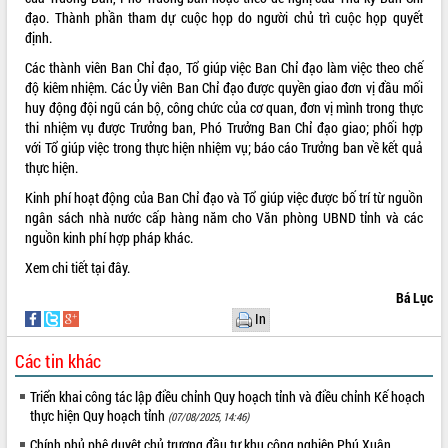
đạo. Thành phần tham dự cuộc họp do người chủ trì cuộc họp quyết
VIDEO
định.
Không có file video nào để phát.
Các thành viên Ban Chỉ đạo, Tổ giúp việc Ban Chỉ đạo làm việc theo chế
độ kiêm nhiệm. Các Ủy viên Ban Chỉ đạo được quyền giao đơn vị đầu mối
ALBUM ẢNH
huy động đội ngũ cán bộ, công chức của cơ quan, đơn vị mình trong thực
thi nhiệm vụ được Trưởng ban, Phó Trưởng Ban Chỉ đạo giao; phối hợp
với Tổ giúp việc trong thực hiện nhiệm vụ; báo cáo Trưởng ban về kết quả
thực hiện.
Kinh phí hoạt động của Ban Chỉ đạo và Tổ giúp việc được bố trí từ nguồn
ngân sách nhà nước cấp hàng năm cho Văn phòng UBND tỉnh và các
nguồn kinh phí hợp pháp khác.
Xem chi tiết
tại đây.
Bá Lục
LIÊN KẾT WEB
In
Các tin khác
Triển khai công tác lập điều chỉnh Quy hoạch tỉnh và điều chỉnh Kế hoạch
THỐNG KÊ TRUY CẬP
thực hiện Quy hoạch tỉnh
(07/08/2025, 14:46)
Hôm nay:
27339
Chính phủ phê duyệt chủ trương đầu tư khu công nghiệp Phú Xuân