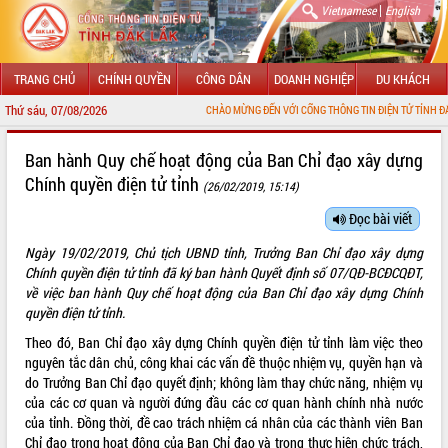
|
Vietnamese
English
TRANG CHỦ
CHÍNH QUYỀN
CÔNG DÂN
DOANH NGHIỆP
DU KHÁCH
Thứ sáu, 07/08/2026
CHÀO MỪNG ĐẾN VỚI CỔNG THÔNG TIN ĐIỆN TỬ TỈNH ĐẮK LẮK
GIỚI THIỆU
Ban hành Quy chế hoạt động của Ban Chỉ đạo xây dựng
Chính quyền điện tử tỉnh
(26/02/2019, 15:14)
LÃNH ĐẠO UBND TỈNH
Đọc bài viết
TIN TỨC SỰ KIỆN
Ngày 19/02/2019, Chủ tịch UBND tỉnh, Trưởng Ban Chỉ đạo xây dựng
SỞ, BAN, NGÀNH
Chính quyền điện tử tỉnh đã ký ban hành Quyết định số 07/QĐ-BCĐCQĐT,
về việc ban hành Quy chế hoạt động của Ban Chỉ đạo xây dựng Chính
UBND CÁC XÃ, PHƯỜNG
quyền điện tử tỉnh.
Theo đó, Ban Chỉ đạo xây dựng Chính quyền điện tử tỉnh làm việc theo
THÔNG TIN CHỈ ĐẠO ĐIỀU HÀNH
nguyên tắc dân chủ, công khai các vấn đề thuộc nhiệm vụ, quyền hạn và
do Trưởng Ban Chỉ đạo quyết định; không làm thay chức năng, nhiệm vụ
HỆ THỐNG VĂN BẢN
của các cơ quan và người đứng đầu các cơ quan hành chính nhà nước
của tỉnh. Đồng thời, đề cao trách nhiệm cá nhân của các thành viên Ban
VĂN BẢN HĐND TỈNH
Chỉ đạo trong hoạt động của Ban Chỉ đạo và trong thực hiện chức trách,