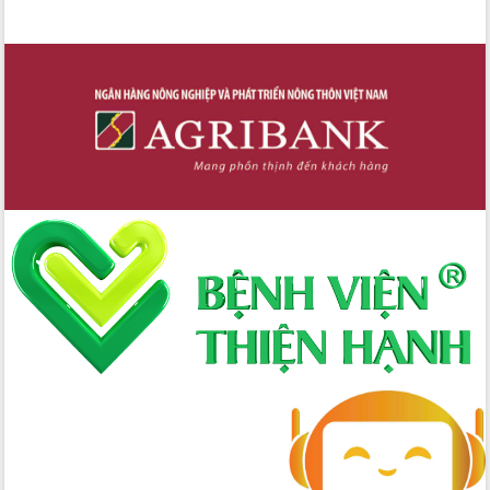
Rất tốt
Tốt
Trung bình
Kém
Rất kém
Bình chọn
Kết quả