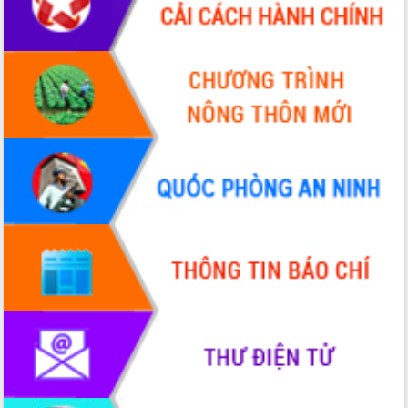
Quy hoạch và Xúc tiến đầu tư tỉnh Đắk
Lắk
Khơi thông điểm nghẽn, đẩy nhanh
giải ngân vốn khắc phục thiên tai
HĐND tỉnh thông qua điều chỉnh Quy
hoạch tỉnh thời kỳ 2021-2030
Hội thảo góp ý hồ sơ điều chỉnh quy
hoạch tỉnh Đắk Lắk thời kỳ 2021-2030,
tầm nhìn đến năm 2050
Nâng cao hiệu quả hoạt động của các
doanh nghiệp nhà nước
Hội nghị triển khai kết nối mạng
truyền số liệu chuyên dùng phục vụ cơ
quan Đảng, Nhà nước
Lễ phát động chuỗi hoạt động chung
tay làm sạch môi trường
Xã Ea Kar bước chuyển mình trong
công tác cải cách hành chính mô hình
mới
UBND tỉnh họp báo định kỳ tháng 4
năm 2026