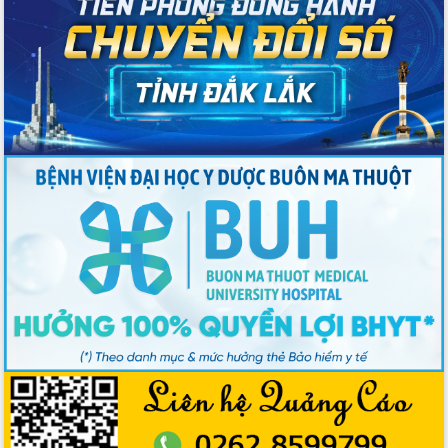
Bầu cử Quốc hội và HĐND: Cử tri Đắk
Lắk gửi gắm niềm tin, kỳ vọng vào lá
phiếu
Đắk Lắk sẵn sàng các điều kiện cho
Ngày hội bầu cử đại biểu Quốc hội
khóa XVI và HĐND các cấp nhiệm kỳ
2026-2031
Đảm bảo cuộc bầu cử đại biểu Quốc
hội và đại biểu HĐND các cấp diễn ra
an toàn, hiệu quả, đúng quy định
Thủ tướng Chính phủ Phạm Minh Chính
kiểm tra, chỉ đạo hoàn thành các dự
án cao tốc và thăm khu tái định cư tại
Đắk Lắk
Sôi nổi Hội đua ngựa truyền thống Gò
Thì Thùng mừng Xuân Bính Ngọ 2026
Lãnh đạo tỉnh dâng hương tưởng niệm
tại Đập Đồng Cam đầu Xuân Bính Ngọ
Ngành nông nghiệp phấn đấu tăng
trưởng đạt 5,86% trong năm 2026
UBND tỉnh Đắk Lắk triển khai công tác