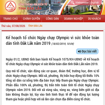
|
Vietnamese
English
TRANG CHỦ
CHÍNH QUYỀN
CÔNG DÂN
DOANH NGHIỆP
DU KHÁCH
Thứ sáu, 07/08/2026
CH
GIỚI THIỆU
Kế hoạch tổ chức Ngày chạy Olympic vì sức khỏe toàn
dân tỉnh Đắk Lắk năm 2019
(18/02/2019, 10:04)
LÃNH ĐẠO UBND TỈNH
Đọc bài viết
TIN TỨC SỰ KIỆN
Ngày 01/2, UBND tỉnh ban hành Kế hoạch 1075/KH-UBND về Kế hoạch
SỞ, BAN, NGÀNH
tổ chức Ngày chạy Olympic vì sức khỏe toàn dân tỉnh Đắk Lắk năm 2019.
Quy mô tổ chức, vận động các cơ quan, đoàn thể, trường học, đơn vị tổ
UBND CÁC XÃ, PHƯỜNG
chức Ngày chạy Olympic. Mỗi xã, phường, thị trấn huy động tối thiểu 10%
tổng số dân cư sống trên địa bàn trực tiếp tham gia Ngày chạy Olympic.
THÔNG TIN CHỈ ĐẠO ĐIỀU HÀNH
Phấn đấu 100% xã, phường, thị trấn trên toàn tỉnh tổ chức Ngày chạy
Olympic năm 2019. Đối với xã vùng sâu, vùng xa, vùng biên giới có địa
HỆ THỐNG VĂN BẢN
bàn không thuận lợi, tùy vào tình hình thực tế để vận động lực lượng
tham gia hoặc phối hợp với xã lân cận chọn địa điểm cùng tổ chức.
VĂN BẢN HĐND TỈNH