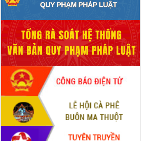
món ăn từ sầu riêng
Đắk Lắk công bố Quy hoạch và xúc
tiến đầu tư tỉnh
Ngành cá ngừ Đắk Lắk chủ động thích
ứng để giữ vững thị trường xuất khẩu
Diễn đàn Kinh tế tư nhân Việt Nam đột
phá cơ chế - Hợp tác công tư
Đề án 06 tạo bước ngoặt đột phá trong
cải cách hành chính tỉnh Đắk Lắk
Kết nối tour, đẩy mạnh chuyển đổi số
để phát triển du lịch Đắk Lắk
Khởi động Dự án Đầu tư xây dựng hạ
tầng kỹ thuật Cụm công nghiệp Tân
Tiến
Gặp mặt các cơ quan báo chí nhân Kỷ
niệm 101 năm Ngày Báo chí Cách
mạng Việt Nam
Đắk Lắk sơ kết 4 năm triển khai thực
hiện Đề án 06 của Chính phủ
Họp báo thông tin về Hội nghị Công bố