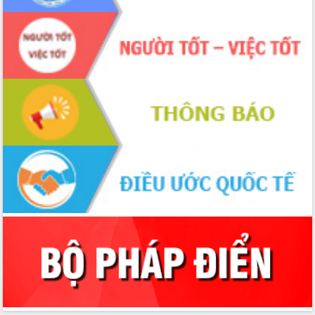
Xây dựng nông thôn mới: Nâng cao đời
sống người dân từ những mô hình thiết
thực
Quyết liệt tháo gỡ vướng mắc, đẩy
nhanh tiến độ các dự án trọng điểm
trong Khu kinh tế Nam Phú Yên
Hòn Yến phát triển du lịch gắn với bảo
tồn biển
Lấy ý kiến điều chỉnh Quy hoạch tỉnh
Đắk Lắk thời kỳ 2021-2030, tầm nhìn
đến năm 2050
Phát động chiến dịch 30 ngày đêm
giải phóng mặt bằng Tuyến đường bộ
ven biển
Đắk Lắk nỗ lực thúc đẩy tăng trưởng
kinh tế từ 10% trở lên trong Quý
II/2026
Đắk Lắk ký kết thỏa thuận hợp tác về
chuyển đổi số giai đoạn 2026 – 2030
với Tập đoàn Bưu chính Viễn thông
Việt Nam