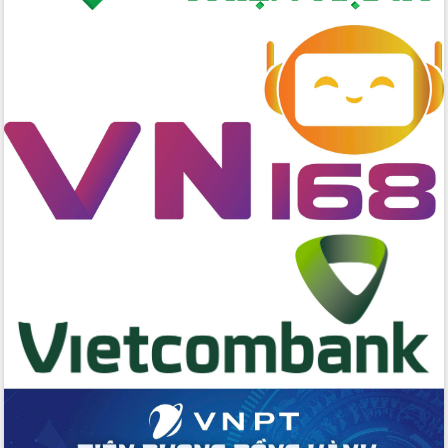
cấp xã
Đắk Lắk phát động hưởng ứng Ngày
Quyền của người tiêu dùng Việt Nam
2026
Đẩy mạnh cải cách hành chính, quyết
tâm đạt được mục tiêu tăng trưởng
hai con số trong năm 2026
Tổ chức trang trọng Lễ hội Đền thờ
Lương Văn Chánh năm 2026
Phó Bí thư Tỉnh ủy Đắk Lắk Đỗ Hữu
Huy giữ chức Bí thư Đảng ủy Ủy Ban
Nhân dân tỉnh
Bệnh án điện tử thúc đẩy chuyển đổi
số y tế tại Đắk Lắk
Chuyển đổi số thư viện: Mở rộng
không gian tri thức trong thời đại số
Đánh giá, rút kinh nghiệm công tác tổ
chức diễn tập trước ngày bầu cử
Chương trình “Gặp gỡ hữu nghị –
Friendship Meeting New Year 2026”