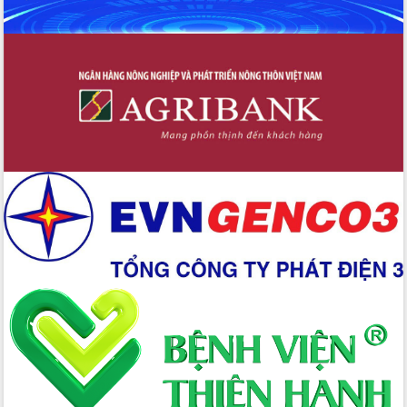
Xây dựng nền hành chính số đồng
hành cùng nông dân dân, doanh nghiệp
Giai đoạn 2026-2030, Đắk Lắk phấn
đấu có 77% xã đạt chuẩn nông thôn
mới
Chuyển đổi số 'mở đường' cho nông
nghiệp Đắk Lắk tăng trưởng bứt phá
Triển khai đồng bộ đo đạc, lập hồ sơ
địa chính, hoàn thiện cơ sở dữ liệu đất
đai
Ứng dụng sinh trắc học - Bước tiến
trong hành trình chuyển đổi số tại Đắk
Lắk
Đắk Lắk nâng cao hiệu quả công tác
Đảng từ Sổ tay đảng viên điện tử
Đắk Lắk đẩy mạnh nuôi biển công
nghệ, hướng tới phát triển thủy sản
bền vững
Tập huấn nâng cao năng lực triển khai
chuyển đổi số cho cán bộ, công chức