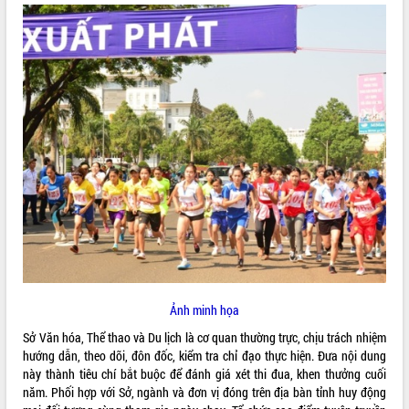
ĐIỂM TIN VĂN BẢN
QUY HOẠCH - KẾ HOẠCH
Ảnh minh họa
Sở Văn hóa, Thể thao và Du lịch là cơ quan thường trực, chịu trách nhiệm
hướng dẫn, theo dõi, đôn đốc, kiểm tra chỉ đạo thực hiện. Đưa nội dung
này thành tiêu chí bắt buộc để đánh giá xét thi đua, khen thưởng cuối
năm. Phối hợp với Sở, ngành và đơn vị đóng trên địa bàn tỉnh huy động