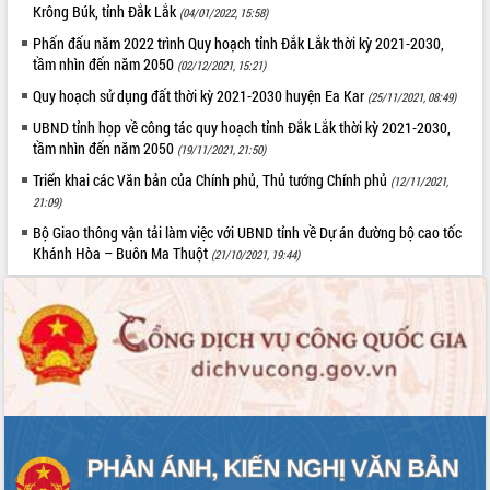
Krông Búk, tỉnh Đắk Lắk
(04/01/2022, 15:58)
quan trọng
Phấn đấu năm 2022 trình Quy hoạch tỉnh Đắk Lắk thời kỳ 2021-2030,
Bí thư Tỉnh ủy Lương Nguyễn Minh
tầm nhìn đến năm 2050
(02/12/2021, 15:21)
Triết thăm, tặng quà người có công với
cách mạng
Quy hoạch sử dụng đất thời kỳ 2021-2030 huyện Ea Kar
(25/11/2021, 08:49)
Rà soát, hoàn thiện hệ thống thiết chế
UBND tỉnh họp về công tác quy hoạch tỉnh Đắk Lắk thời kỳ 2021-2030,
văn hóa, thể thao đáp ứng yêu cầu
LIÊN KẾT WEB
tầm nhìn đến năm 2050
(19/11/2021, 21:50)
phát triển mới
Triển khai các Văn bản của Chính phủ, Thủ tướng Chính phủ
(12/11/2021,
Thường trực HĐND tỉnh Đắk Lắk gặp
21:09)
mặt Đoàn chuyên gia y tế TP. Hồ Chí
Bộ Giao thông vận tải làm việc với UBND tỉnh về Dự án đường bộ cao tốc
Minh
THỐNG KÊ TRUY CẬP
Khánh Hòa – Buôn Ma Thuột
(21/10/2021, 19:44)
Lễ truy điệu và an táng hài cốt liệt sĩ
tại Nghĩa trang Liệt sĩ xã Sơn Hòa
Hôm nay:
30166
Bàn giải pháp tháo gỡ khó khăn trong
Tất cả:
66042906
xuất khẩu sầu riêng và triển khai quy
định EUDR
Thứ trưởng Bộ Nông nghiệp và Môi
trường Nguyễn Hoàng Hiệp khảo sát
vùng trồng và doanh nghiệp đóng gói
sầu riêng tại Đắk Lắk
Trình diễn nghệ thuật chế biến các