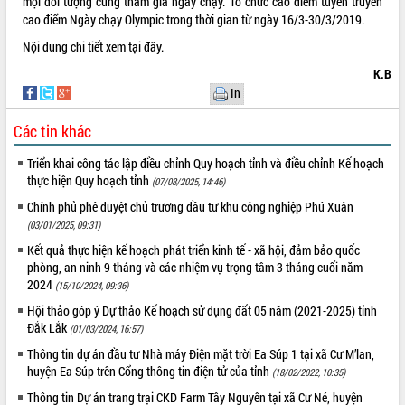
mọi đối tượng cùng tham gia ngày chạy. Tổ chức cao điểm tuyên truyền
cao điểm Ngày chạy Olympic trong thời gian từ ngày 16/3-30/3/2019.
VIDEO
Nội dung chi tiết xem
tại đây.
K.B
In
Các tin khác
Triển khai công tác lập điều chỉnh Quy hoạch tỉnh và điều chỉnh Kế hoạch
thực hiện Quy hoạch tỉnh
(07/08/2025, 14:46)
Khám bệnh, cấp phát thuốc miễn phí
Chính phủ phê duyệt chủ trương đầu tư khu công nghiệp Phú Xuân
và tặng quà người dân xã Cư Pui
(03/01/2025, 09:31)
Hội nghị UBND tỉnh Đắk Lắk thường kỳ
Kết quả thực hiện kế hoạch phát triển kinh tế - xã hội, đảm bảo quốc
tháng 7/2026
phòng, an ninh 9 tháng và các nhiệm vụ trọng tâm 3 tháng cuối năm
2024
Lễ truy tặng danh hiệu “Bà Mẹ Việt
(15/10/2024, 09:36)
Nam Anh hùng” và trao Huân chương
Hội thảo góp ý Dự thảo Kế hoạch sử dụng đất 05 năm (2021-2025) tỉnh
Lao động
Đắk Lắk
(01/03/2024, 16:57)
ALBUM ẢNH
UBND tỉnh Đắk Lắk triển khai nhiệm
Thông tin dự án đầu tư Nhà máy Điện mặt trời Ea Súp 1 tại xã Cư M’lan,
vụ 6 tháng cuối năm 2026
huyện Ea Súp trên Cổng thông tin điện tử của tỉnh
(18/02/2022, 10:35)
Kỳ họp thứ Hai, Hội đồng nhân dân
Thông tin Dự án trang trại CKD Farm Tây Nguyên tại xã Cư Né, huyện
tỉnh khóa XI quyết nghị nhiều nội dung