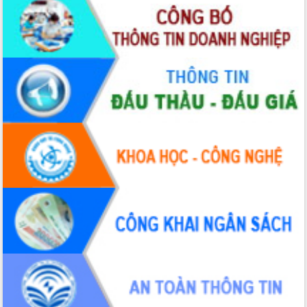
Hội thảo khoa học “Giải pháp thúc đẩy
phát triển nền kinh tế xanh tại tỉnh
Đắk Lắk”
Tăng cường giám sát, đôn đốc thực
hiện nhiệm vụ quản lý tài sản công
hàng tuần
Tháo gỡ những vướng mắc, đẩy mạnh
công tác cải cách thủ tục hành chính
tại Trung tâm Phục vụ hành chính
công tỉnh
Đắk Lắk: Tôn vinh 46 giải pháp tại Hội
thi Sáng tạo Kỹ thuật 2024 - 2025
Đắk Lắk rà soát, điều chỉnh Đề án 190
về phát triển nuôi trồng thủy sản
Phó Chủ tịch UBND tỉnh Đắk Lắk
Trương Công Thái kiểm tra thực địa
Dự án cao tốc Khánh Hòa - Buôn Ma
Thuột
Định vị cà phê Việt Nam như một “di
sản sống” trong dòng chảy toàn cầu