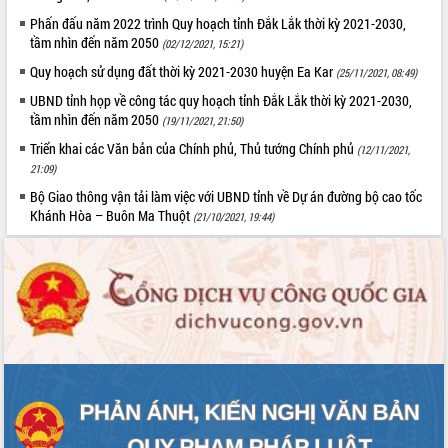
Triết thăm, tặng quà người có công với
Phấn đấu năm 2022 trình Quy hoạch tỉnh Đắk Lắk thời kỳ 2021-2030,
cách mạng
tầm nhìn đến năm 2050
(02/12/2021, 15:21)
Rà soát, hoàn thiện hệ thống thiết chế
Quy hoạch sử dụng đất thời kỳ 2021-2030 huyện Ea Kar
(25/11/2021, 08:49)
văn hóa, thể thao đáp ứng yêu cầu
UBND tỉnh họp về công tác quy hoạch tỉnh Đắk Lắk thời kỳ 2021-2030,
phát triển mới
tầm nhìn đến năm 2050
(19/11/2021, 21:50)
Thường trực HĐND tỉnh Đắk Lắk gặp
LIÊN KẾT WEB
mặt Đoàn chuyên gia y tế TP. Hồ Chí
Triển khai các Văn bản của Chính phủ, Thủ tướng Chính phủ
(12/11/2021,
Minh
21:09)
Lễ truy điệu và an táng hài cốt liệt sĩ
Bộ Giao thông vận tải làm việc với UBND tỉnh về Dự án đường bộ cao tốc
tại Nghĩa trang Liệt sĩ xã Sơn Hòa
Khánh Hòa – Buôn Ma Thuột
(21/10/2021, 19:44)
THỐNG KÊ TRUY CẬP
Bàn giải pháp tháo gỡ khó khăn trong
xuất khẩu sầu riêng và triển khai quy
Hôm nay:
14178
định EUDR
Tất cả:
66026918
Thứ trưởng Bộ Nông nghiệp và Môi
trường Nguyễn Hoàng Hiệp khảo sát
vùng trồng và doanh nghiệp đóng gói
sầu riêng tại Đắk Lắk
Trình diễn nghệ thuật chế biến các
món ăn từ sầu riêng
Đắk Lắk công bố Quy hoạch và xúc