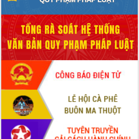
tiến đầu tư tỉnh
Ngành cá ngừ Đắk Lắk chủ động thích
ứng để giữ vững thị trường xuất khẩu
Diễn đàn Kinh tế tư nhân Việt Nam đột
phá cơ chế - Hợp tác công tư
Đề án 06 tạo bước ngoặt đột phá trong
cải cách hành chính tỉnh Đắk Lắk
Kết nối tour, đẩy mạnh chuyển đổi số
để phát triển du lịch Đắk Lắk
Khởi động Dự án Đầu tư xây dựng hạ
tầng kỹ thuật Cụm công nghiệp Tân
Tiến
Gặp mặt các cơ quan báo chí nhân Kỷ
niệm 101 năm Ngày Báo chí Cách
mạng Việt Nam
Đắk Lắk sơ kết 4 năm triển khai thực
hiện Đề án 06 của Chính phủ
Họp báo thông tin về Hội nghị Công bố
Quy hoạch và Xúc tiến đầu tư tỉnh Đắk
Lắk