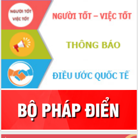
thực
Quyết liệt tháo gỡ vướng mắc, đẩy
nhanh tiến độ các dự án trọng điểm
trong Khu kinh tế Nam Phú Yên
Hòn Yến phát triển du lịch gắn với bảo
tồn biển
Lấy ý kiến điều chỉnh Quy hoạch tỉnh
Đắk Lắk thời kỳ 2021-2030, tầm nhìn
đến năm 2050
Phát động chiến dịch 30 ngày đêm
giải phóng mặt bằng Tuyến đường bộ
ven biển
Đắk Lắk nỗ lực thúc đẩy tăng trưởng
kinh tế từ 10% trở lên trong Quý
II/2026
Đắk Lắk ký kết thỏa thuận hợp tác về
chuyển đổi số giai đoạn 2026 – 2030
với Tập đoàn Bưu chính Viễn thông
Việt Nam
Thứ trưởng Bộ Y tế làm việc với tỉnh
Đắk Lắk về phát triển nhân lực y tế