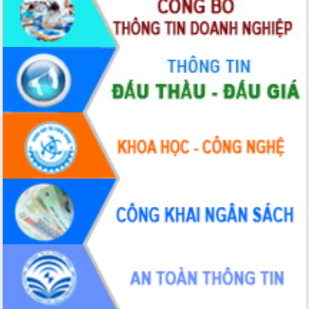
Đắk Lắk”
Tăng cường giám sát, đôn đốc thực
hiện nhiệm vụ quản lý tài sản công
hàng tuần
Tháo gỡ những vướng mắc, đẩy mạnh
công tác cải cách thủ tục hành chính
tại Trung tâm Phục vụ hành chính
công tỉnh
Đắk Lắk: Tôn vinh 46 giải pháp tại Hội
thi Sáng tạo Kỹ thuật 2024 - 2025
Đắk Lắk rà soát, điều chỉnh Đề án 190
về phát triển nuôi trồng thủy sản
Phó Chủ tịch UBND tỉnh Đắk Lắk
Trương Công Thái kiểm tra thực địa
Dự án cao tốc Khánh Hòa - Buôn Ma
Thuột
Định vị cà phê Việt Nam như một “di
sản sống” trong dòng chảy toàn cầu
Xây dựng nông thôn mới: Nâng cao đời
sống người dân từ những mô hình thiết