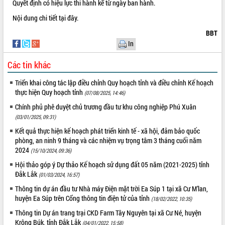
Quyết định có hiệu lực thi hành kể từ ngày ban hành.
VIDEO
Nội dung chi tiết
tại đây.
BBT
In
Các tin khác
Triển khai công tác lập điều chỉnh Quy hoạch tỉnh và điều chỉnh Kế hoạch
thực hiện Quy hoạch tỉnh
(07/08/2025, 14:46)
Chính phủ phê duyệt chủ trương đầu tư khu công nghiệp Phú Xuân
Hội nghị UBND tỉnh Đắk Lắk thường kỳ
(03/01/2025, 09:31)
tháng 7/2026
Kết quả thực hiện kế hoạch phát triển kinh tế - xã hội, đảm bảo quốc
Lễ truy tặng danh hiệu “Bà Mẹ Việt
phòng, an ninh 9 tháng và các nhiệm vụ trọng tâm 3 tháng cuối năm
Nam Anh hùng” và trao Huân chương
2024
(15/10/2024, 09:36)
Lao động
Hội thảo góp ý Dự thảo Kế hoạch sử dụng đất 05 năm (2021-2025) tỉnh
UBND tỉnh Đắk Lắk triển khai nhiệm
Đắk Lắk
(01/03/2024, 16:57)
vụ 6 tháng cuối năm 2026
Thông tin dự án đầu tư Nhà máy Điện mặt trời Ea Súp 1 tại xã Cư M’lan,
ALBUM ẢNH
Kỳ họp thứ Hai, Hội đồng nhân dân
huyện Ea Súp trên Cổng thông tin điện tử của tỉnh
(18/02/2022, 10:35)
tỉnh khóa XI quyết nghị nhiều nội dung
quan trọng
Thông tin Dự án trang trại CKD Farm Tây Nguyên tại xã Cư Né, huyện
Krông Búk, tỉnh Đắk Lắk
(04/01/2022, 15:58)
Bí thư Tỉnh ủy Lương Nguyễn Minh