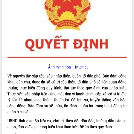
ĐIỂM TIN VĂN BẢN
QUY HOẠCH - KẾ HOẠCH
Ảnh minh họa – Internet
Về nguyên tắc sắp xếp, sáp nhập thôn, buôn, tổ dân phố: Bảo đảm công
khai, dân chủ, được đa số cử tri của thôn, tổ dân phố có liên quan đồng
thuận; thực hiện đúng quy trình, thủ tục theo quy định của pháp luật.
Thực hiện sáp nhập trên cùng một đơn vị hành chính cấp xã; có vị trí địa
lý liền kề nhau; giao thông thuận lợi. Có lịch sử, truyền thống văn hóa
cộng đồng. Bảo đảm sự kế thừa, ổn định thuận lợi trong hoạt động tự
quản ở cơ sở…
UBND tỉnh giao Sở Nội vụ, chủ trì, theo dõi đôn đốc, hướng dẫn các cơ
quan, đơn vị địa phương triển khai thực hiện Đề án theo quy định.