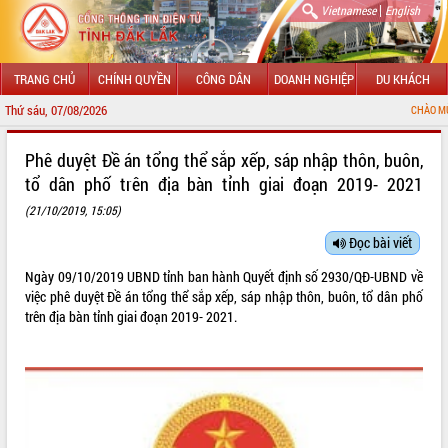
|
Vietnamese
English
TRANG CHỦ
CHÍNH QUYỀN
CÔNG DÂN
DOANH NGHIỆP
DU KHÁCH
Thứ sáu, 07/08/2026
CHÀO MỪNG ĐẾN VỚI C
GIỚI THIỆU
Phê duyệt Đề án tổng thể sắp xếp, sáp nhập thôn, buôn,
tổ dân phố trên địa bàn tỉnh giai đoạn 2019- 2021
LÃNH ĐẠO UBND TỈNH
(21/10/2019, 15:05)
TIN TỨC SỰ KIỆN
Đọc bài viết
SỞ, BAN, NGÀNH
Ngày 09/10/2019 UBND tỉnh ban hành Quyết định số 2930/QĐ-UBND về
việc phê duyệt Đề án tổng thể sắp xếp, sáp nhập thôn, buôn, tổ dân phố
UBND CÁC XÃ, PHƯỜNG
trên địa bàn tỉnh giai đoạn 2019- 2021.
THÔNG TIN CHỈ ĐẠO ĐIỀU HÀNH
HỆ THỐNG VĂN BẢN
VĂN BẢN HĐND TỈNH