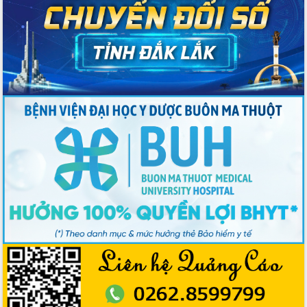
phiếu
Đắk Lắk sẵn sàng các điều kiện cho
Ngày hội bầu cử đại biểu Quốc hội
khóa XVI và HĐND các cấp nhiệm kỳ
2026-2031
Đảm bảo cuộc bầu cử đại biểu Quốc
hội và đại biểu HĐND các cấp diễn ra
an toàn, hiệu quả, đúng quy định
Thủ tướng Chính phủ Phạm Minh Chính
kiểm tra, chỉ đạo hoàn thành các dự
án cao tốc và thăm khu tái định cư tại
Đắk Lắk
Sôi nổi Hội đua ngựa truyền thống Gò
Thì Thùng mừng Xuân Bính Ngọ 2026
Lãnh đạo tỉnh dâng hương tưởng niệm
tại Đập Đồng Cam đầu Xuân Bính Ngọ
Ngành nông nghiệp phấn đấu tăng
trưởng đạt 5,86% trong năm 2026
UBND tỉnh Đắk Lắk triển khai công tác
quốc phòng, quân sự địa phương năm
2026