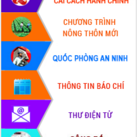
Khơi thông điểm nghẽn, đẩy nhanh
giải ngân vốn khắc phục thiên tai
HĐND tỉnh thông qua điều chỉnh Quy
hoạch tỉnh thời kỳ 2021-2030
Hội thảo góp ý hồ sơ điều chỉnh quy
hoạch tỉnh Đắk Lắk thời kỳ 2021-2030,
tầm nhìn đến năm 2050
Nâng cao hiệu quả hoạt động của các
doanh nghiệp nhà nước
Hội nghị triển khai kết nối mạng
truyền số liệu chuyên dùng phục vụ cơ
quan Đảng, Nhà nước
Lễ phát động chuỗi hoạt động chung
tay làm sạch môi trường
Xã Ea Kar bước chuyển mình trong
công tác cải cách hành chính mô hình
mới
UBND tỉnh họp báo định kỳ tháng 4
năm 2026
Hội thảo khoa học “Giải pháp thúc đẩy
phát triển nền kinh tế xanh tại tỉnh