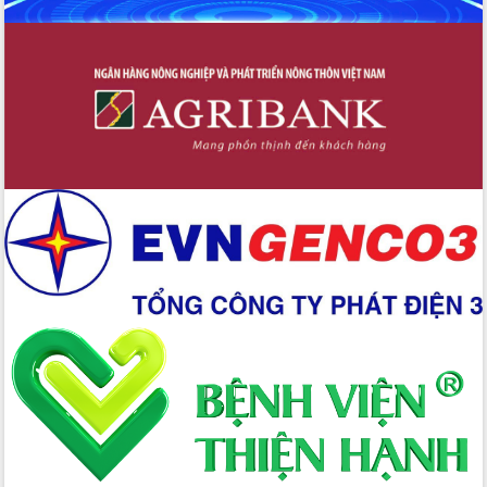
Giai đoạn 2026-2030, Đắk Lắk phấn
đấu có 77% xã đạt chuẩn nông thôn
mới
Chuyển đổi số 'mở đường' cho nông
nghiệp Đắk Lắk tăng trưởng bứt phá
Triển khai đồng bộ đo đạc, lập hồ sơ
địa chính, hoàn thiện cơ sở dữ liệu đất
đai
Ứng dụng sinh trắc học - Bước tiến
trong hành trình chuyển đổi số tại Đắk
Lắk
Đắk Lắk nâng cao hiệu quả công tác
Đảng từ Sổ tay đảng viên điện tử
Đắk Lắk đẩy mạnh nuôi biển công
nghệ, hướng tới phát triển thủy sản
bền vững
Tập huấn nâng cao năng lực triển khai
chuyển đổi số cho cán bộ, công chức
cấp xã
Đắk Lắk phát động hưởng ứng Ngày