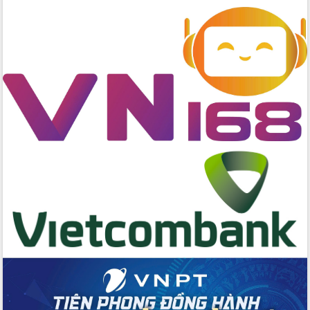
Quyền của người tiêu dùng Việt Nam
2026
Đẩy mạnh cải cách hành chính, quyết
tâm đạt được mục tiêu tăng trưởng
hai con số trong năm 2026
Tổ chức trang trọng Lễ hội Đền thờ
Lương Văn Chánh năm 2026
Phó Bí thư Tỉnh ủy Đắk Lắk Đỗ Hữu
Huy giữ chức Bí thư Đảng ủy Ủy Ban
Nhân dân tỉnh
Bệnh án điện tử thúc đẩy chuyển đổi
số y tế tại Đắk Lắk
Chuyển đổi số thư viện: Mở rộng
không gian tri thức trong thời đại số
Đánh giá, rút kinh nghiệm công tác tổ
chức diễn tập trước ngày bầu cử
Chương trình “Gặp gỡ hữu nghị –
Friendship Meeting New Year 2026”
Bầu cử Quốc hội và HĐND: Cử tri Đắk
Lắk gửi gắm niềm tin, kỳ vọng vào lá