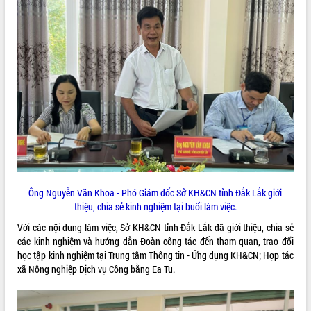
quan trọng
Bí thư Tỉnh ủy Lương Nguyễn Minh
Triết thăm, tặng quà người có công với
cách mạng
Rà soát, hoàn thiện hệ thống thiết chế
văn hóa, thể thao đáp ứng yêu cầu
phát triển mới
Thường trực HĐND tỉnh Đắk Lắk gặp
mặt Đoàn chuyên gia y tế TP. Hồ Chí
Minh
Lễ truy điệu và an táng hài cốt liệt sĩ
tại Nghĩa trang Liệt sĩ xã Sơn Hòa
Ông Nguyễn Văn Khoa - Phó Giám đốc Sở KH&CN tỉnh Đắk Lắk giới
Bàn giải pháp tháo gỡ khó khăn trong
thiệu, chia sẻ kinh nghiệm tại buổi làm việc.
xuất khẩu sầu riêng và triển khai quy
định EUDR
Với các nội dung làm việc, Sở KH&CN tỉnh Đắk Lắk đã giới thiệu, chia sẻ
các kinh nghiệm và hướng dẫn Đoàn công tác đến tham quan, trao đổi
Thứ trưởng Bộ Nông nghiệp và Môi
học tập kinh nghiệm tại Trung tâm Thông tin - Ứng dụng KH&CN; Hợp tác
trường Nguyễn Hoàng Hiệp khảo sát
xã Nông nghiệp Dịch vụ Công bằng Ea Tu.
vùng trồng và doanh nghiệp đóng gói
sầu riêng tại Đắk Lắk
Trình diễn nghệ thuật chế biến các