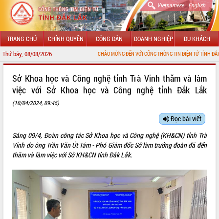
|
Vietnamese
English
TRANG CHỦ
CHÍNH QUYỀN
CÔNG DÂN
DOANH NGHIỆP
DU KHÁCH
Thứ bảy, 08/08/2026
CHÀO MỪNG ĐẾN VỚI CỔNG THÔNG TIN ĐIỆN TỬ TỈNH ĐẮK LẮK
GIỚI THIỆU
Sở Khoa học và Công nghệ tỉnh Trà Vinh thăm và làm
việc với Sở Khoa học và Công nghệ tỉnh Đắk Lắk
LÃNH ĐẠO UBND TỈNH
(10/04/2024, 09:45)
TIN TỨC SỰ KIỆN
Đọc bài viết
SỞ, BAN, NGÀNH
Sáng 09/4, Đoàn công tác Sở Khoa học và Công nghệ (KH&CN) tỉnh Trà
Vinh do ông Trần Văn Út Tám - Phó Giám đốc Sở làm trưởng đoàn đã đến
UBND CÁC XÃ, PHƯỜNG
thăm và làm việc với Sở KH&CN tỉnh Đắk Lắk.
THÔNG TIN CHỈ ĐẠO ĐIỀU HÀNH
HỆ THỐNG VĂN BẢN
VĂN BẢN HĐND TỈNH