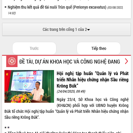
Thứ trưởng Bộ Y tế làm việc với tỉnh
Nghiệm thu kết quả đề tài nuôi Trùn quế (Perionyx excavatus)
(03/08/2023,
Đắk Lắk về phát triển nhân lực y tế
14:02)
cho trạm y tế cấp xã
Du lịch Đắk Lắk nâng tầm trải nghiệm
du khách thông qua Hệ thống cơ sở dữ
Các trang trên cổng 1 của 2
liệu và Bản đồ số
Tập huấn ứng dụng trí tuệ nhân tạo (AI)
Trước
Tiếp theo
trong thương mại điện tử năm 2026
Đoàn đại biểu Quốc hội tỉnh Đắk Lắk
ĐỀ TÀI, DỰ ÁN KHOA HỌC VÀ CÔNG NGHỆ ĐANG
trao đổi thông tin trước Kỳ họp thứ
nhất, Quốc hội khóa XVI
THỰC HIỆN
Hội nghị tập huấn “Quản lý và Phát
Quyết liệt cải cách hành chính, khơi
triển Nhãn hiệu chứng nhận Sầu riêng
thông nguồn lực phát triển
Krông Búk”
Nâng cao hiệu lực, hiệu quả HĐND
(24/04/2025, 09:49)
tỉnh thông qua hiện đại hóa hành chính
Ngày 23/4, Sở Khoa học và Công nghệ
Xã Ea Phê gắn cải cách hành chính với
(KH&CN) phối hợp với UBND huyện Krông
chuyển đổi số
Búk tổ chức Hội nghị tập huấn “Quản lý và Phát triển Nhãn hiệu chứng nhận
Phó Chủ tịch Thường trực UBND tỉnh
Sầu riêng Krông Búk”.
Hồ Thị Nguyên Thảo làm việc tại Trung
tâm Phục vụ hành chính công xã Ea
Phê