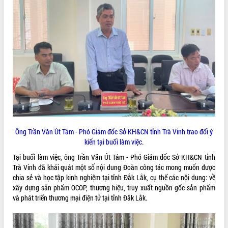
VIDEO
Khám bệnh, cấp phát thuốc miễn phí
và tặng quà người dân xã Cư Pui
Ông Trần Văn Út Tám - Phó Giám đốc Sở KH&CN tỉnh Trà Vinh trao đổi ý
Hội nghị UBND tỉnh Đắk Lắk thường kỳ
kiến tại buổi làm việc.
tháng 7/2026
Tại buổi làm việc, ông Trần Văn Út Tám - Phó Giám đốc Sở KH&CN tỉnh
Lễ truy tặng danh hiệu “Bà Mẹ Việt
Trà Vinh đã khái quát một số nội dung Đoàn công tác mong muốn được
Nam Anh hùng” và trao Huân chương
chia sẻ và học tập kinh nghiệm tại tỉnh Đắk Lắk, cụ thể các nội dung: về
Lao động
xây dựng sản phẩm OCOP, thương hiệu, truy xuất nguồn gốc sản phẩm
ALBUM ẢNH
UBND tỉnh Đắk Lắk triển khai nhiệm
và phát triển thương mại điện tử tại tỉnh Đắk Lắk.
vụ 6 tháng cuối năm 2026
Kỳ họp thứ Hai, Hội đồng nhân dân
tỉnh khóa XI quyết nghị nhiều nội dung