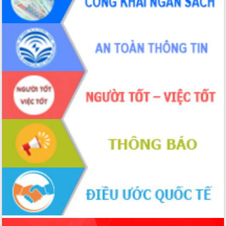
tác bầu cử tỉnh Đắk Lắk
Hội nghị Báo cáo viên Trung ương
tháng 01/2026
Phó Thủ tướng Hồ Quốc Dũng đánh giá
cao kết quả Chiến dịch Quang Trung
tại Đắk Lắk
Hội nghị Ban Chấp hành Đảng bộ tỉnh
Đắk Lắk lần thứ 2 (mở rộng)
Tập trung giải phóng mặt bằng, đẩy
nhanh tiến độ Tuyến đường bộ ven
biển
Gỡ khó, khởi công xây dựng, sửa chữa
toàn bộ nhà ở cho hộ dân đúng tiến độ
đề ra
UBND tỉnh Đắk Lắk tổng kết công tác
quốc phòng, quân sự địa phương năm
2025
Tập trung triển khai quyết liệt, đồng bộ
các giải pháp nhằm thực hiện hiệu quả
các nhiệm vụ đề ra năm 2025
Phát huy vai trò của người có uy tín