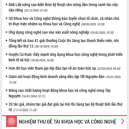
Quy hoạch và Xúc tiến đầu tư tỉnh Đắk
Đắk Lắk nâng cao kiến thức kỹ thuật cho nông dân trong canh tác cây
Lắk
sầu riêng
(22/12/2025, 07:43)
Khơi thông điểm nghẽn, đẩy nhanh
Sở Khoa học và Công nghệ thông báo tuyển chọn tổ chức, cá nhân chủ
giải ngân vốn khắc phục thiên tai
trì thực hiện nhiệm vụ Khoa học và Công nghệ
(30/05/2025, 10:29)
HĐND tỉnh thông qua điều chỉnh Quy
Ứng dụng công nghệ cao vào sản xuất nông nghiệp
hoạch tỉnh thời kỳ 2021-2030
(25/02/2025, 10:33)
Hội thảo góp ý hồ sơ điều chỉnh quy
Tổng kết và trao 41 giải thưởng Cuộc thi Sáng tạo thanh thiếu niên, nhi
hoạch tỉnh Đắk Lắk thời kỳ 2021-2030,
đồng lần thứ 12
(30/10/2024, 14:50)
tầm nhìn đến năm 2050
Huyện Cư Kuin: Đẩy mạnh ứng dụng khoa học công nghệ trong phát triển
Nâng cao hiệu quả hoạt động của các
kinh tế xã hội
(18/06/2024, 16:00)
doanh nghiệp nhà nước
Hơn 80 học viên tham gia lớp đào tạo về an toàn bức xạ
(22/03/2024, 09:44)
Hội nghị triển khai kết nối mạng
Giám sát hoạt động kinh doanh xăng dầu dịp Tết Nguyên đán
truyền số liệu chuyên dùng phục vụ cơ
(16/01/2024,
quan Đảng, Nhà nước
15:33)
Lễ phát động chuỗi hoạt động chung
Nâng cao chất lượng hoạt động khoa học và công nghệ vùng Tây
tay làm sạch môi trường
Nguyên
(16/01/2024, 15:11)
Xã Ea Kar bước chuyển mình trong
20 tác giả, nhóm tác giả đạt giải tại Hội thi Sáng tạo kỹ thuật tỉnh lần thứ
công tác cải cách hành chính mô hình
IX
(11/12/2023, 11:23)
mới
NGHIỆM THU ĐỀ TÀI KHOA HỌC VÀ CÔNG NGHỆ
UBND tỉnh họp báo định kỳ tháng 4
năm 2026