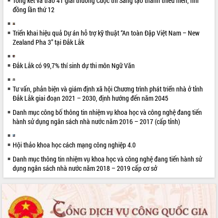
Tổng kết và trao 41 giải thưởng Cuộc thi Sáng tạo thanh thiếu niên, nhi
đồng lần thứ 12
Xây dựng nền hành chính số đồng
hành cùng nông dân dân, doanh nghiệp
Triển khai hiệu quả Dự án hỗ trợ kỹ thuật “An toàn Đập Việt Nam – New
Giai đoạn 2026-2030, Đắk Lắk phấn
Zealand Pha 3” tại Đắk Lắk
đấu có 77% xã đạt chuẩn nông thôn
mới
Đắk Lắk có 99,7% thí sinh dự thi môn Ngữ Văn
Chuyển đổi số 'mở đường' cho nông
nghiệp Đắk Lắk tăng trưởng bứt phá
Triển khai đồng bộ đo đạc, lập hồ sơ
Tư vấn, phản biện và giám định xã hội Chương trình phát triển nhà ở tỉnh
địa chính, hoàn thiện cơ sở dữ liệu đất
Đắk Lắk giai đoạn 2021 – 2030, định hướng đến năm 2045
đai
Danh mục công bố thông tin nhiệm vụ khoa học và công nghệ đang tiến
Ứng dụng sinh trắc học - Bước tiến
hành sử dụng ngân sách nhà nước năm 2016 – 2017 (cấp tỉnh)
trong hành trình chuyển đổi số tại Đắk
Lắk
Hội thảo khoa học cách mạng công nghiệp 4.0
Đắk Lắk nâng cao hiệu quả công tác
Danh mục thông tin nhiệm vụ khoa học và công nghệ đang tiến hành sử
Đảng từ Sổ tay đảng viên điện tử
dụng ngân sách nhà nước năm 2018 – 2019 cấp cơ sở
Đắk Lắk đẩy mạnh nuôi biển công
nghệ, hướng tới phát triển thủy sản
bền vững
Tập huấn nâng cao năng lực triển khai
chuyển đổi số cho cán bộ, công chức