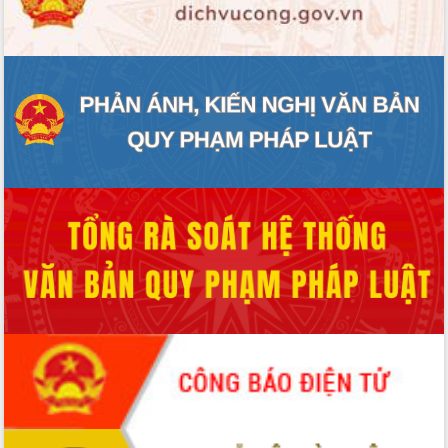
cấp xã
Đắk Lắk phát động hưởng ứng Ngày
Quyền của người tiêu dùng Việt Nam
2026
Đẩy mạnh cải cách hành chính, quyết
tâm đạt được mục tiêu tăng trưởng
hai con số trong năm 2026
Tổ chức trang trọng Lễ hội Đền thờ
Lương Văn Chánh năm 2026
Phó Bí thư Tỉnh ủy Đắk Lắk Đỗ Hữu
Huy giữ chức Bí thư Đảng ủy Ủy Ban
Nhân dân tỉnh
Bệnh án điện tử thúc đẩy chuyển đổi
số y tế tại Đắk Lắk
Chuyển đổi số thư viện: Mở rộng
không gian tri thức trong thời đại số
Đánh giá, rút kinh nghiệm công tác tổ
chức diễn tập trước ngày bầu cử
Chương trình “Gặp gỡ hữu nghị –
Friendship Meeting New Year 2026”