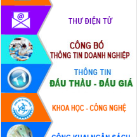
quốc phòng, quân sự địa phương năm
2026
Đắk Lắk tập trung toàn lực khắc phục
tồn tại IUU, sẵn sàng làm việc với
Đoàn thanh tra EC
Chủ tịch UBND tỉnh Tạ Anh Tuấn thăm,
chúc mừng các bệnh viện nhân Ngày
Thầy thuốc Việt Nam
Rộn ràng lễ hội truyền thống Sông
nước Đà Nông lần thứ I năm 2026
Kỳ họp Chuyên đề lần thứ Năm, HĐND
tỉnh Đắk Lắk thông qua các nghị quyết
quan trọng
Thống nhất danh sách giới thiệu ứng
cử đại biểu Quốc hội khoá XVI và đại
biểu HĐND tỉnh Đắk Lắk, nhiệm kỳ
2026-2031
Phát động hai phong trào thi đua quan
trọng trong kỷ nguyên mới
Hội nghị lần thứ tư Ban Chỉ đạo công