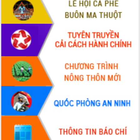
Bầu cử Quốc hội và HĐND: Cử tri Đắk
Lắk gửi gắm niềm tin, kỳ vọng vào lá
phiếu
Đắk Lắk sẵn sàng các điều kiện cho
Ngày hội bầu cử đại biểu Quốc hội
khóa XVI và HĐND các cấp nhiệm kỳ
2026-2031
Đảm bảo cuộc bầu cử đại biểu Quốc
hội và đại biểu HĐND các cấp diễn ra
an toàn, hiệu quả, đúng quy định
Thủ tướng Chính phủ Phạm Minh Chính
kiểm tra, chỉ đạo hoàn thành các dự
án cao tốc và thăm khu tái định cư tại
Đắk Lắk
Sôi nổi Hội đua ngựa truyền thống Gò
Thì Thùng mừng Xuân Bính Ngọ 2026
Lãnh đạo tỉnh dâng hương tưởng niệm
tại Đập Đồng Cam đầu Xuân Bính Ngọ
Ngành nông nghiệp phấn đấu tăng
trưởng đạt 5,86% trong năm 2026
UBND tỉnh Đắk Lắk triển khai công tác