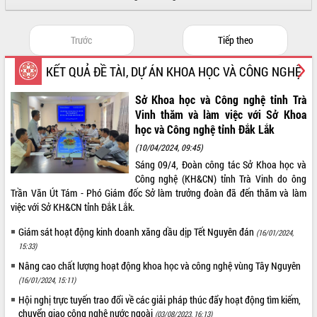
Xây dựng nông thôn mới: Nâng cao đời
sống người dân từ những mô hình thiết
thực
Trước
Tiếp theo
Quyết liệt tháo gỡ vướng mắc, đẩy
nhanh tiến độ các dự án trọng điểm
KẾT QUẢ ĐỀ TÀI, DỰ ÁN KHOA HỌC VÀ CÔNG NGHỆ
trong Khu kinh tế Nam Phú Yên
Hòn Yến phát triển du lịch gắn với bảo
Sở Khoa học và Công nghệ tỉnh Trà
tồn biển
Vinh thăm và làm việc với Sở Khoa
Lấy ý kiến điều chỉnh Quy hoạch tỉnh
học và Công nghệ tỉnh Đắk Lắk
Đắk Lắk thời kỳ 2021-2030, tầm nhìn
(10/04/2024, 09:45)
đến năm 2050
Sáng 09/4, Đoàn công tác Sở Khoa học và
Phát động chiến dịch 30 ngày đêm
Công nghệ (KH&CN) tỉnh Trà Vinh do ông
giải phóng mặt bằng Tuyến đường bộ
Trần Văn Út Tám - Phó Giám đốc Sở làm trưởng đoàn đã đến thăm và làm
ven biển
việc với Sở KH&CN tỉnh Đắk Lắk.
Đắk Lắk nỗ lực thúc đẩy tăng trưởng
Giám sát hoạt động kinh doanh xăng dầu dịp Tết Nguyên đán
(16/01/2024,
kinh tế từ 10% trở lên trong Quý
15:33)
II/2026
Nâng cao chất lượng hoạt động khoa học và công nghệ vùng Tây Nguyên
Đắk Lắk ký kết thỏa thuận hợp tác về
chuyển đổi số giai đoạn 2026 – 2030
(16/01/2024, 15:11)
với Tập đoàn Bưu chính Viễn thông
Hội nghị trực tuyến trao đổi về các giải pháp thúc đẩy hoạt động tìm kiếm,
Việt Nam
chuyển giao công nghệ nước ngoài
(03/08/2023, 16:13)