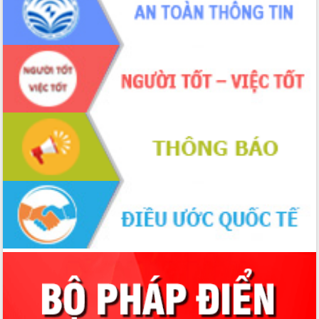
Bầu cử Quốc hội và HĐND: Cử tri Đắk
Lắk gửi gắm niềm tin, kỳ vọng vào lá
phiếu
Đắk Lắk sẵn sàng các điều kiện cho
Ngày hội bầu cử đại biểu Quốc hội
khóa XVI và HĐND các cấp nhiệm kỳ
2026-2031
Đảm bảo cuộc bầu cử đại biểu Quốc
hội và đại biểu HĐND các cấp diễn ra
an toàn, hiệu quả, đúng quy định
Thủ tướng Chính phủ Phạm Minh Chính
kiểm tra, chỉ đạo hoàn thành các dự
án cao tốc và thăm khu tái định cư tại
Đắk Lắk
Sôi nổi Hội đua ngựa truyền thống Gò
Thì Thùng mừng Xuân Bính Ngọ 2026
Lãnh đạo tỉnh dâng hương tưởng niệm
tại Đập Đồng Cam đầu Xuân Bính Ngọ
Ngành nông nghiệp phấn đấu tăng
trưởng đạt 5,86% trong năm 2026
UBND tỉnh Đắk Lắk triển khai công tác