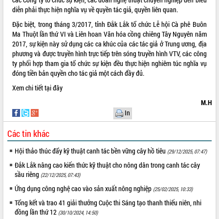
diễn phải thực hiện nghĩa vụ về quyền tác giả, quyền liên quan.
VIDEO
Đặc biệt, trong tháng 3/2017, tỉnh Đắk Lắk tổ chức Lễ hội Cà phê Buôn
Ma Thuột lần thứ VI và Liên hoan Văn hóa cồng chiêng Tây Nguyên năm
2017, sự kiện này sử dụng các ca khúc của các tác giả ở Trung ương, địa
phương và được truyền hình trực tiếp trên sóng truyền hình VTV, các công
ty phối hợp tham gia tổ chức sự kiện đều thực hiện nghiêm túc nghĩa vụ
đóng tiền bản quyền cho tác giả một cách đầy đủ.
Xem chi tiết
tại đây
M.H
Khám bệnh, cấp phát thuốc miễn phí
In
và tặng quà người dân xã Cư Pui
Các tin khác
Hội nghị UBND tỉnh Đắk Lắk thường kỳ
tháng 7/2026
Hội thảo thúc đẩy kỹ thuật canh tác bền vững cây hồ tiêu
(29/12/2025, 07:47)
Lễ truy tặng danh hiệu “Bà Mẹ Việt
Nam Anh hùng” và trao Huân chương
Đắk Lắk nâng cao kiến thức kỹ thuật cho nông dân trong canh tác cây
Lao động
sầu riêng
(22/12/2025, 07:43)
ALBUM ẢNH
UBND tỉnh Đắk Lắk triển khai nhiệm
Ứng dụng công nghệ cao vào sản xuất nông nghiệp
(25/02/2025, 10:33)
vụ 6 tháng cuối năm 2026
Tổng kết và trao 41 giải thưởng Cuộc thi Sáng tạo thanh thiếu niên, nhi
Kỳ họp thứ Hai, Hội đồng nhân dân
đồng lần thứ 12
(30/10/2024, 14:50)
tỉnh khóa XI quyết nghị nhiều nội dung