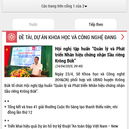
Hội thảo khoa học “Giải pháp thúc đẩy
Các trang trên cổng 1 của 2
phát triển nền kinh tế xanh tại tỉnh
Đắk Lắk”
Tăng cường giám sát, đôn đốc thực
Trước
Tiếp theo
hiện nhiệm vụ quản lý tài sản công
hàng tuần
ĐỀ TÀI, DỰ ÁN KHOA HỌC VÀ CÔNG NGHỆ ĐANG
Tháo gỡ những vướng mắc, đẩy mạnh
THỰC HIỆN
Hội nghị tập huấn “Quản lý và Phát
công tác cải cách thủ tục hành chính
triển Nhãn hiệu chứng nhận Sầu riêng
tại Trung tâm Phục vụ hành chính
công tỉnh
Krông Búk”
(24/04/2025, 09:49)
Đắk Lắk: Tôn vinh 46 giải pháp tại Hội
thi Sáng tạo Kỹ thuật 2024 - 2025
Ngày 23/4, Sở Khoa học và Công nghệ
(KH&CN) phối hợp với UBND huyện Krông
Đắk Lắk rà soát, điều chỉnh Đề án 190
Búk tổ chức Hội nghị tập huấn “Quản lý và Phát triển Nhãn hiệu chứng nhận
về phát triển nuôi trồng thủy sản
Sầu riêng Krông Búk”.
Phó Chủ tịch UBND tỉnh Đắk Lắk
Trương Công Thái kiểm tra thực địa
Dự án cao tốc Khánh Hòa - Buôn Ma
Tổng kết và trao 41 giải thưởng Cuộc thi Sáng tạo thanh thiếu niên, nhi
Thuột
đồng lần thứ 12
Định vị cà phê Việt Nam như một “di
sản sống” trong dòng chảy toàn cầu
Triển khai hiệu quả Dự án hỗ trợ kỹ thuật “An toàn Đập Việt Nam – New