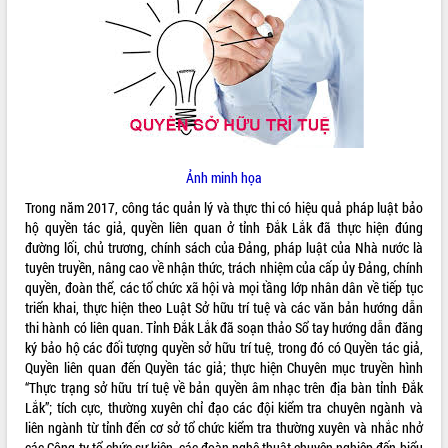
ĐIỂM TIN VĂN BẢN
QUY HOẠCH - KẾ HOẠCH
Ảnh minh họa
Trong năm 2017, công tác quản lý và thực thi có hiệu quả pháp luật bảo
hộ quyền tác giả, quyền liên quan ở tỉnh Đắk Lắk đã thực hiện đúng
đường lối, chủ trương, chính sách của Đảng, pháp luật của Nhà nước là
tuyên truyền, nâng cao về nhận thức, trách nhiệm của cấp ủy Đảng, chính
quyền, đoàn thể, các tổ chức xã hội và mọi tầng lớp nhân dân về tiếp tục
triển khai, thực hiện theo Luật Sở hữu trí tuệ và các văn bản hướng dẫn
thi hành có liên quan. Tỉnh Đắk Lắk đã soạn thảo Sổ tay hướng dẫn đăng
ký bảo hộ các đối tượng quyền sở hữu trí tuệ, trong đó có Quyền tác giả,
Quyền liên quan đến Quyền tác giả; thực hiện Chuyên mục truyền hình
“Thực trạng sở hữu trí tuệ về bản quyền âm nhạc trên địa bàn tỉnh Đắk
Lắk”; tích cực, thường xuyên chỉ đạo các đội kiểm tra chuyên ngành và
liên ngành từ tỉnh đến cơ sở tổ chức kiểm tra thường xuyên và nhắc nhở
các Công ty tổ chức sự kiện, các đoàn nghệ thuật chuyên nghiệp đến biểu