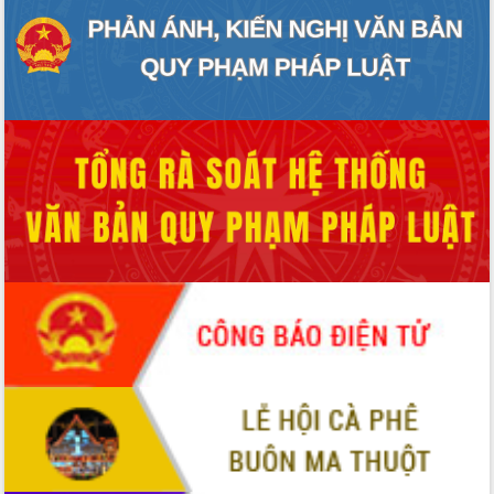
Thứ trưởng Bộ Y tế làm việc với tỉnh
Đắk Lắk về phát triển nhân lực y tế
cho trạm y tế cấp xã
Du lịch Đắk Lắk nâng tầm trải nghiệm
du khách thông qua Hệ thống cơ sở dữ
liệu và Bản đồ số
Tập huấn ứng dụng trí tuệ nhân tạo (AI)
trong thương mại điện tử năm 2026
Đoàn đại biểu Quốc hội tỉnh Đắk Lắk
trao đổi thông tin trước Kỳ họp thứ
nhất, Quốc hội khóa XVI
Quyết liệt cải cách hành chính, khơi
thông nguồn lực phát triển
Nâng cao hiệu lực, hiệu quả HĐND
tỉnh thông qua hiện đại hóa hành chính
Xã Ea Phê gắn cải cách hành chính với
chuyển đổi số
Phó Chủ tịch Thường trực UBND tỉnh
Hồ Thị Nguyên Thảo làm việc tại Trung
tâm Phục vụ hành chính công xã Ea
Phê