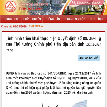
|
Vietnamese
English
TRANG CHỦ
CHÍNH QUYỀN
CÔNG DÂN
DOANH NGHIỆP
DU KHÁCH
Chủ nhật, 09/08/2026
G TIN ĐIỆN TỬ TỈNH ĐẮK LẮK
GIỚI THIỆU
Tình hình triển khai thực hiện Quyết định số 88/QĐ-TTg
của Thủ tướng Chính phủ trên địa bàn tỉnh
(29/12/2017,
LÃNH ĐẠO UBND TỈNH
21:58)
TIN TỨC SỰ KIỆN
Đọc bài viết
SỞ, BAN, NGÀNH
UBND tỉnh vừa có Báo cáo số 341/BC-UBND, ngày 25/12/2017 về tình
UBND CÁC XÃ, PHƯỜNG
hình triển khai thực hiện Quyết định số 88/QĐ-TTg, ngày 20/01/2017 của
Thủ tướng Chính phủ về việc phê duyệt Đề án Tăng cường năng lực quản
THÔNG TIN CHỈ ĐẠO ĐIỀU HÀNH
lý và thực thi có hiệu quả pháp luật bảo hộ quyền tác giả, quyền liên
quan đến năm 2020 và định hướng đến năm 2025 trên địa bàn tỉnh.
HỆ THỐNG VĂN BẢN
VĂN BẢN HĐND TỈNH