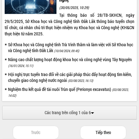
món ăn từ sầu riêng
(30/05/2025, 10:29)
Đắk Lắk công bố Quy hoạch và xúc
Tại thông báo số 28/TB-SKHCN, ngày
tiến đầu tư tỉnh
29/5/2025, Sở Khoa học và Công nghệ tỉnh Đắk Lắk thông báo tuyển chọn
Ngành cá ngừ Đắk Lắk chủ động thích
tổ chức, cá nhân chủ trì thực hiện nhiệm vụ Khoa học và Công nghệ (KH&CN
ứng để giữ vững thị trường xuất khẩu
thực hiện từ năm 2025.
Diễn đàn Kinh tế tư nhân Việt Nam đột
phá cơ chế - Hợp tác công tư
Sở Khoa học và Công nghệ tỉnh Trà Vinh thăm và làm việc với Sở Khoa học
và Công nghệ tỉnh Đắk Lắk
Đề án 06 tạo bước ngoặt đột phá trong
(10/04/2024, 09:45)
cải cách hành chính tỉnh Đắk Lắk
Nâng cao chất lượng hoạt động khoa học và công nghệ vùng Tây Nguyên
Kết nối tour, đẩy mạnh chuyển đổi số
(16/01/2024, 15:11)
để phát triển du lịch Đắk Lắk
Hội nghị trực tuyến trao đổi về các giải pháp thúc đẩy hoạt động tìm kiếm,
Khởi động Dự án Đầu tư xây dựng hạ
chuyển giao công nghệ nước ngoài
(03/08/2023, 16:13)
tầng kỹ thuật Cụm công nghiệp Tân
Nghiệm thu kết quả đề tài nuôi Trùn quế (Perionyx excavatus)
(03/08/2023,
Tiến
14:02)
Gặp mặt các cơ quan báo chí nhân Kỷ
niệm 101 năm Ngày Báo chí Cách
mạng Việt Nam
Các trang trên cổng 1 của 6
Đắk Lắk sơ kết 4 năm triển khai thực
hiện Đề án 06 của Chính phủ
Trước
Tiếp theo
Họp báo thông tin về Hội nghị Công bố