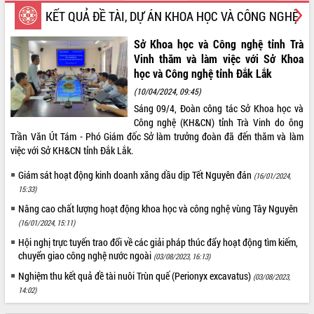
Quy hoạch và Xúc tiến đầu tư tỉnh Đắk
KẾT QUẢ ĐỀ TÀI, DỰ ÁN KHOA HỌC VÀ CÔNG NGHỆ
Lắk
Khơi thông điểm nghẽn, đẩy nhanh
Sở Khoa học và Công nghệ tỉnh Trà
giải ngân vốn khắc phục thiên tai
Vinh thăm và làm việc với Sở Khoa
HĐND tỉnh thông qua điều chỉnh Quy
học và Công nghệ tỉnh Đắk Lắk
hoạch tỉnh thời kỳ 2021-2030
(10/04/2024, 09:45)
Hội thảo góp ý hồ sơ điều chỉnh quy
Sáng 09/4, Đoàn công tác Sở Khoa học và
hoạch tỉnh Đắk Lắk thời kỳ 2021-2030,
Công nghệ (KH&CN) tỉnh Trà Vinh do ông
tầm nhìn đến năm 2050
Trần Văn Út Tám - Phó Giám đốc Sở làm trưởng đoàn đã đến thăm và làm
Nâng cao hiệu quả hoạt động của các
việc với Sở KH&CN tỉnh Đắk Lắk.
doanh nghiệp nhà nước
Hội nghị triển khai kết nối mạng
Giám sát hoạt động kinh doanh xăng dầu dịp Tết Nguyên đán
(16/01/2024,
truyền số liệu chuyên dùng phục vụ cơ
15:33)
quan Đảng, Nhà nước
Nâng cao chất lượng hoạt động khoa học và công nghệ vùng Tây Nguyên
Lễ phát động chuỗi hoạt động chung
(16/01/2024, 15:11)
tay làm sạch môi trường
Hội nghị trực tuyến trao đổi về các giải pháp thúc đẩy hoạt động tìm kiếm,
Xã Ea Kar bước chuyển mình trong
chuyển giao công nghệ nước ngoài
(03/08/2023, 16:13)
công tác cải cách hành chính mô hình
Nghiệm thu kết quả đề tài nuôi Trùn quế (Perionyx excavatus)
(03/08/2023,
mới
14:02)
UBND tỉnh họp báo định kỳ tháng 4
năm 2026