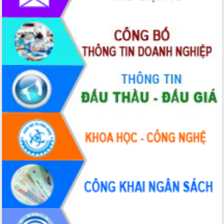
cấp xã
Đắk Lắk phát động hưởng ứng Ngày
Quyền của người tiêu dùng Việt Nam
2026
Đẩy mạnh cải cách hành chính, quyết
tâm đạt được mục tiêu tăng trưởng
hai con số trong năm 2026
Tổ chức trang trọng Lễ hội Đền thờ
Lương Văn Chánh năm 2026
Phó Bí thư Tỉnh ủy Đắk Lắk Đỗ Hữu
Huy giữ chức Bí thư Đảng ủy Ủy Ban
Nhân dân tỉnh
Bệnh án điện tử thúc đẩy chuyển đổi
số y tế tại Đắk Lắk
Chuyển đổi số thư viện: Mở rộng
không gian tri thức trong thời đại số
Đánh giá, rút kinh nghiệm công tác tổ
chức diễn tập trước ngày bầu cử
Chương trình “Gặp gỡ hữu nghị –
Friendship Meeting New Year 2026”