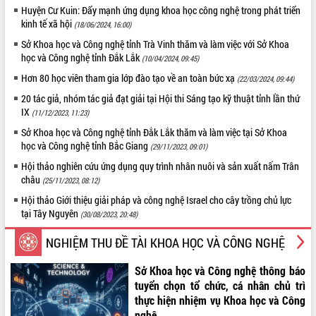
Huyện Cư Kuin: Đẩy mạnh ứng dụng khoa học công nghệ trong phát triển
quan trọng
kinh tế xã hội
(18/06/2024, 16:00)
Bí thư Tỉnh ủy Lương Nguyễn Minh
Sở Khoa học và Công nghệ tỉnh Trà Vinh thăm và làm việc với Sở Khoa
Triết thăm, tặng quà người có công với
học và Công nghệ tỉnh Đắk Lắk
cách mạng
(10/04/2024, 09:45)
Rà soát, hoàn thiện hệ thống thiết chế
Hơn 80 học viên tham gia lớp đào tạo về an toàn bức xạ
(22/03/2024, 09:44)
văn hóa, thể thao đáp ứng yêu cầu
20 tác giả, nhóm tác giả đạt giải tại Hội thi Sáng tạo kỹ thuật tỉnh lần thứ
phát triển mới
IX
(11/12/2023, 11:23)
Thường trực HĐND tỉnh Đắk Lắk gặp
Sở Khoa học và Công nghệ tỉnh Đắk Lắk thăm và làm việc tại Sở Khoa
mặt Đoàn chuyên gia y tế TP. Hồ Chí
học và Công nghệ tỉnh Bắc Giang
(29/11/2023, 09:01)
Minh
Hội thảo nghiên cứu ứng dụng quy trình nhân nuôi và sản xuất nấm Trân
Lễ truy điệu và an táng hài cốt liệt sĩ
châu
(25/11/2023, 08:12)
tại Nghĩa trang Liệt sĩ xã Sơn Hòa
Bàn giải pháp tháo gỡ khó khăn trong
Hội thảo Giới thiệu giải pháp và công nghệ Israel cho cây trồng chủ lực
tại Tây Nguyên
xuất khẩu sầu riêng và triển khai quy
(30/08/2023, 20:48)
định EUDR
NGHIỆM THU ĐỀ TÀI KHOA HỌC VÀ CÔNG NGHỆ
Thứ trưởng Bộ Nông nghiệp và Môi
trường Nguyễn Hoàng Hiệp khảo sát
Sở Khoa học và Công nghệ thông báo
vùng trồng và doanh nghiệp đóng gói
tuyển chọn tổ chức, cá nhân chủ trì
sầu riêng tại Đắk Lắk
thực hiện nhiệm vụ Khoa học và Công
Trình diễn nghệ thuật chế biến các
nghệ