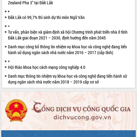
Xây dựng nông thôn mới: Nâng cao đời
Zealand Pha 3” tại Đắk Lắk
sống người dân từ những mô hình thiết
thực
Đắk Lắk có 99,7% thí sinh dự thi môn Ngữ Văn
Quyết liệt tháo gỡ vướng mắc, đẩy
nhanh tiến độ các dự án trọng điểm
Tư vấn, phản biện và giám định xã hội Chương trình phát triển nhà ở tỉnh
trong Khu kinh tế Nam Phú Yên
Đắk Lắk giai đoạn 2021 – 2030, định hướng đến năm 2045
Hòn Yến phát triển du lịch gắn với bảo
Danh mục công bố thông tin nhiệm vụ khoa học và công nghệ đang tiến
tồn biển
hành sử dụng ngân sách nhà nước năm 2016 – 2017 (cấp tỉnh)
Lấy ý kiến điều chỉnh Quy hoạch tỉnh
Đắk Lắk thời kỳ 2021-2030, tầm nhìn
Hội thảo khoa học cách mạng công nghiệp 4.0
đến năm 2050
Phát động chiến dịch 30 ngày đêm
Danh mục thông tin nhiệm vụ khoa học và công nghệ đang tiến hành sử
giải phóng mặt bằng Tuyến đường bộ
dụng ngân sách nhà nước năm 2018 – 2019 cấp cơ sở
ven biển
Đắk Lắk nỗ lực thúc đẩy tăng trưởng
kinh tế từ 10% trở lên trong Quý
II/2026
Đắk Lắk ký kết thỏa thuận hợp tác về
chuyển đổi số giai đoạn 2026 – 2030
với Tập đoàn Bưu chính Viễn thông
Việt Nam