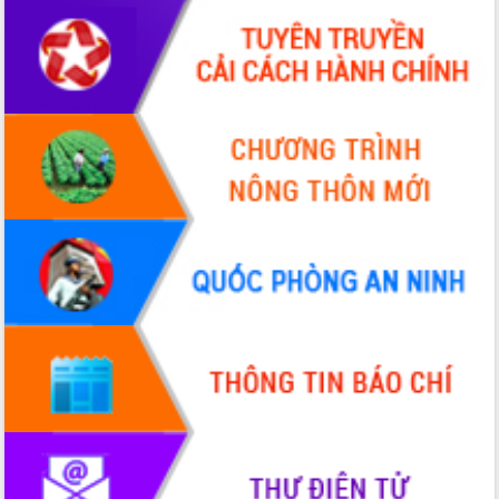
Xây dựng nền hành chính số đồng
hành cùng nông dân dân, doanh nghiệp
Giai đoạn 2026-2030, Đắk Lắk phấn
đấu có 77% xã đạt chuẩn nông thôn
mới
Chuyển đổi số 'mở đường' cho nông
nghiệp Đắk Lắk tăng trưởng bứt phá
Triển khai đồng bộ đo đạc, lập hồ sơ
địa chính, hoàn thiện cơ sở dữ liệu đất
đai
Ứng dụng sinh trắc học - Bước tiến
trong hành trình chuyển đổi số tại Đắk
Lắk
Đắk Lắk nâng cao hiệu quả công tác
Đảng từ Sổ tay đảng viên điện tử
Đắk Lắk đẩy mạnh nuôi biển công
nghệ, hướng tới phát triển thủy sản
bền vững
Tập huấn nâng cao năng lực triển khai
chuyển đổi số cho cán bộ, công chức