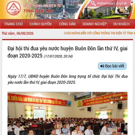
|
Vietnamese
English
TRANG CHỦ
CHÍNH QUYỀN
CÔNG DÂN
DOANH NGHIỆP
DU KHÁCH
Thứ năm, 06/08/2026
CHÀO MỪNG ĐẾN VỚI CỔNG THÔNG TIN ĐIỆN TỬ TỈNH ĐẮK LẮK
GIỚI THIỆU
Đại hội thi đua yêu nước huyện Buôn Đôn lần thứ IV, giai
đoạn 2020-2025
(17/07/2020, 20:34)
LÃNH ĐẠO UBND TỈNH
Đọc bài viết
TIN TỨC SỰ KIỆN
Ngày 17/7, UBND huyện Buôn Đôn long trọng tổ chức Đại hội Thi đua
SỞ, BAN, NGÀNH
yêu nước lần thứ IV, giai đoạn 2020-2025.
UBND CÁC XÃ, PHƯỜNG
THÔNG TIN CHỈ ĐẠO ĐIỀU HÀNH
HỆ THỐNG VĂN BẢN
VĂN BẢN HĐND TỈNH