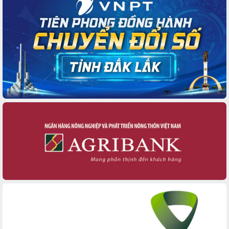
Thủ tướng Chính phủ Phạm Minh Chính
kiểm tra, chỉ đạo hoàn thành các dự
án cao tốc và thăm khu tái định cư tại
Đắk Lắk
Sôi nổi Hội đua ngựa truyền thống Gò
Thì Thùng mừng Xuân Bính Ngọ 2026
Lãnh đạo tỉnh dâng hương tưởng niệm
tại Đập Đồng Cam đầu Xuân Bính Ngọ
Ngành nông nghiệp phấn đấu tăng
trưởng đạt 5,86% trong năm 2026
UBND tỉnh Đắk Lắk triển khai công tác
quốc phòng, quân sự địa phương năm
2026
Đắk Lắk tập trung toàn lực khắc phục
tồn tại IUU, sẵn sàng làm việc với
Đoàn thanh tra EC
Chủ tịch UBND tỉnh Tạ Anh Tuấn thăm,
chúc mừng các bệnh viện nhân Ngày
Thầy thuốc Việt Nam
Rộn ràng lễ hội truyền thống Sông
nước Đà Nông lần thứ I năm 2026