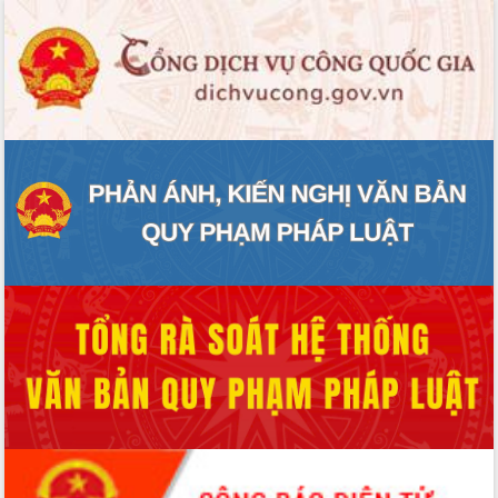
Đắk Lắk: Tôn vinh 46 giải pháp tại Hội
thi Sáng tạo Kỹ thuật 2024 - 2025
Đắk Lắk rà soát, điều chỉnh Đề án 190
về phát triển nuôi trồng thủy sản
Phó Chủ tịch UBND tỉnh Đắk Lắk
Trương Công Thái kiểm tra thực địa
Dự án cao tốc Khánh Hòa - Buôn Ma
Thuột
Định vị cà phê Việt Nam như một “di
sản sống” trong dòng chảy toàn cầu
Xây dựng nông thôn mới: Nâng cao đời
sống người dân từ những mô hình thiết
thực
Quyết liệt tháo gỡ vướng mắc, đẩy
nhanh tiến độ các dự án trọng điểm
trong Khu kinh tế Nam Phú Yên
Hòn Yến phát triển du lịch gắn với bảo
tồn biển
Lấy ý kiến điều chỉnh Quy hoạch tỉnh
Đắk Lắk thời kỳ 2021-2030, tầm nhìn