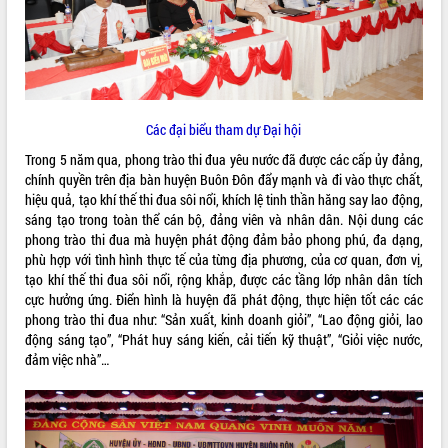
ĐIỂM TIN VĂN BẢN
QUY HOẠCH - KẾ HOẠCH
Các đại biểu tham dự Đại hội
Trong 5 năm qua, phong trào thi đua yêu nước đã được các cấp ủy đảng,
chính quyền trên địa bàn huyện Buôn Đôn đẩy mạnh và đi vào thực chất,
hiệu quả, tạo khí thế thi đua sôi nổi, khích lệ tinh thần hăng say lao động,
sáng tạo trong toàn thể cán bộ, đảng viên và nhân dân. Nội dung các
phong trào thi đua mà huyện phát động đảm bảo phong phú, đa dạng,
phù hợp với tình hình thực tế của từng địa phương, của cơ quan, đơn vị,
tạo khí thế thi đua sôi nổi, rộng khắp, được các tầng lớp nhân dân tích
cực hưởng ứng. Điển hình là huyện đã phát động, thực hiện tốt các các
phong trào thi đua như: “Sản xuất, kinh doanh giỏi”, “Lao động giỏi, lao
động sáng tạo”, “Phát huy sáng kiến, cải tiến kỹ thuật”, “Giỏi việc nước,
đảm việc nhà”…