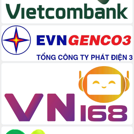
Kỳ họp Chuyên đề lần thứ Năm, HĐND
tỉnh Đắk Lắk thông qua các nghị quyết
quan trọng
Thống nhất danh sách giới thiệu ứng
cử đại biểu Quốc hội khoá XVI và đại
biểu HĐND tỉnh Đắk Lắk, nhiệm kỳ
2026-2031
Phát động hai phong trào thi đua quan
trọng trong kỷ nguyên mới
Hội nghị lần thứ tư Ban Chỉ đạo công
tác bầu cử tỉnh Đắk Lắk
Hội nghị Báo cáo viên Trung ương
tháng 01/2026
Phó Thủ tướng Hồ Quốc Dũng đánh giá
cao kết quả Chiến dịch Quang Trung
tại Đắk Lắk
Hội nghị Ban Chấp hành Đảng bộ tỉnh
Đắk Lắk lần thứ 2 (mở rộng)
Tập trung giải phóng mặt bằng, đẩy
nhanh tiến độ Tuyến đường bộ ven