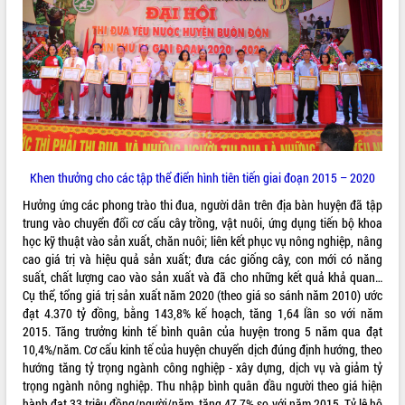
VIDEO
Loading the player...
Lễ truy tặng danh hiệu “Bà Mẹ Việt
Nam Anh hùng” và trao Huân chương
Lao động
UBND tỉnh Đắk Lắk triển khai nhiệm
vụ 6 tháng cuối năm 2026
Khen thưởng cho các tập thể điển hình tiên tiến giai đoạn 2015 – 2020
Kỳ họp thứ Hai, Hội đồng nhân dân
tỉnh khóa XI quyết nghị nhiều nội dung
Hưởng ứng các phong trào thi đua, người dân trên địa bàn huyện đã tập
quan trọng
trung vào chuyển đổi cơ cấu cây trồng, vật nuôi, ứng dụng tiến bộ khoa
ALBUM ẢNH
học kỹ thuật vào sản xuất, chăn nuôi; liên kết phục vụ nông nghiệp, nâng
Bí thư Tỉnh ủy Lương Nguyễn Minh
cao giá trị và hiệu quả sản xuất; đưa các giống cây, con mới có năng
Triết thăm, tặng quà người có công với
suất, chất lượng cao vào sản xuất và đã cho những kết quả khả quan…
cách mạng
Cụ thể, tổng giá trị sản xuất năm 2020 (theo giá so sánh năm 2010) ước
Rà soát, hoàn thiện hệ thống thiết chế
đạt 4.370 tỷ đồng, bằng 143,8% kế hoạch, tăng 1,64 lần so với năm
văn hóa, thể thao đáp ứng yêu cầu
2015. Tăng trưởng kinh tế bình quân của huyện trong 5 năm qua đạt
phát triển mới
10,4%/năm. Cơ cấu kinh tế của huyện chuyển dịch đúng định hướng, theo
Thường trực HĐND tỉnh Đắk Lắk gặp
hướng tăng tỷ trọng ngành công nghiệp - xây dựng, dịch vụ và giảm tỷ
mặt Đoàn chuyên gia y tế TP. Hồ Chí
trọng ngành nông nghiệp. Thu nhập bình quân đầu người theo giá hiện
Minh
hành đạt 33 triệu đồng/người/năm, tăng 47,7% so với năm 2015. Tỷ lệ hộ
LIÊN KẾT WEB