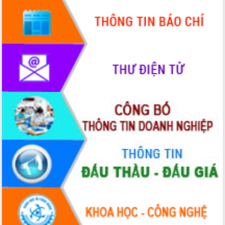
nhất, Quốc hội khóa XVI
Quyết liệt cải cách hành chính, khơi
thông nguồn lực phát triển
Nâng cao hiệu lực, hiệu quả HĐND
tỉnh thông qua hiện đại hóa hành chính
Xã Ea Phê gắn cải cách hành chính với
chuyển đổi số
Phó Chủ tịch Thường trực UBND tỉnh
Hồ Thị Nguyên Thảo làm việc tại Trung
tâm Phục vụ hành chính công xã Ea
Phê
Xây dựng nền hành chính số đồng
hành cùng nông dân dân, doanh nghiệp
Giai đoạn 2026-2030, Đắk Lắk phấn
đấu có 77% xã đạt chuẩn nông thôn
mới
Chuyển đổi số 'mở đường' cho nông
nghiệp Đắk Lắk tăng trưởng bứt phá
Triển khai đồng bộ đo đạc, lập hồ sơ
địa chính, hoàn thiện cơ sở dữ liệu đất
đai