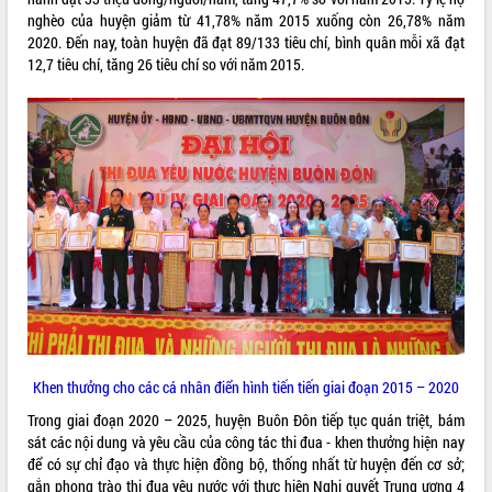
Lễ truy điệu và an táng hài cốt liệt sĩ
nghèo của huyện giảm từ 41,78% năm 2015 xuống còn 26,78% năm
tại Nghĩa trang Liệt sĩ xã Sơn Hòa
2020. Đến nay, toàn huyện đã đạt 89/133 tiêu chí, bình quân mỗi xã đạt
12,7 tiêu chí, tăng 26 tiêu chí so với năm 2015.
Bàn giải pháp tháo gỡ khó khăn trong
xuất khẩu sầu riêng và triển khai quy
THỐNG KÊ TRUY CẬP
định EUDR
Thứ trưởng Bộ Nông nghiệp và Môi
Hôm nay:
4927
trường Nguyễn Hoàng Hiệp khảo sát
Tất cả:
66017667
vùng trồng và doanh nghiệp đóng gói
sầu riêng tại Đắk Lắk
Trình diễn nghệ thuật chế biến các
món ăn từ sầu riêng
Đắk Lắk công bố Quy hoạch và xúc
tiến đầu tư tỉnh
Ngành cá ngừ Đắk Lắk chủ động thích
ứng để giữ vững thị trường xuất khẩu
Diễn đàn Kinh tế tư nhân Việt Nam đột
Khen thưởng cho các cá nhân điển hình tiến tiến giai đoạn 2015 – 2020
phá cơ chế - Hợp tác công tư
Trong giai đoạn 2020 – 2025, huyện Buôn Đôn tiếp tục quán triệt, bám
Đề án 06 tạo bước ngoặt đột phá trong
sát các nội dung và yêu cầu của công tác thi đua - khen thưởng hiện nay
cải cách hành chính tỉnh Đắk Lắk
để có sự chỉ đạo và thực hiện đồng bộ, thống nhất từ huyện đến cơ sở;
Kết nối tour, đẩy mạnh chuyển đổi số
gắn phong trào thi đua yêu nước với thực hiện Nghị quyết Trung ương 4