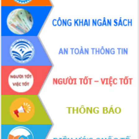
Ứng dụng sinh trắc học - Bước tiến
trong hành trình chuyển đổi số tại Đắk
Lắk
Đắk Lắk nâng cao hiệu quả công tác
Đảng từ Sổ tay đảng viên điện tử
Đắk Lắk đẩy mạnh nuôi biển công
nghệ, hướng tới phát triển thủy sản
bền vững
Tập huấn nâng cao năng lực triển khai
chuyển đổi số cho cán bộ, công chức
cấp xã
Đắk Lắk phát động hưởng ứng Ngày
Quyền của người tiêu dùng Việt Nam
2026
Đẩy mạnh cải cách hành chính, quyết
tâm đạt được mục tiêu tăng trưởng
hai con số trong năm 2026
Tổ chức trang trọng Lễ hội Đền thờ
Lương Văn Chánh năm 2026
Phó Bí thư Tỉnh ủy Đắk Lắk Đỗ Hữu