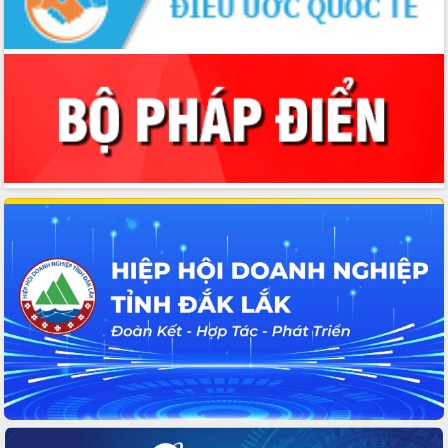
Huy giữ chức Bí thư Đảng ủy Ủy Ban
Nhân dân tỉnh
Bệnh án điện tử thúc đẩy chuyển đổi
số y tế tại Đắk Lắk
Chuyển đổi số thư viện: Mở rộng
không gian tri thức trong thời đại số
Đánh giá, rút kinh nghiệm công tác tổ
chức diễn tập trước ngày bầu cử
Chương trình “Gặp gỡ hữu nghị –
Friendship Meeting New Year 2026”
Bầu cử Quốc hội và HĐND: Cử tri Đắk
Lắk gửi gắm niềm tin, kỳ vọng vào lá
phiếu
Đắk Lắk sẵn sàng các điều kiện cho
Ngày hội bầu cử đại biểu Quốc hội
khóa XVI và HĐND các cấp nhiệm kỳ
2026-2031
Đảm bảo cuộc bầu cử đại biểu Quốc
hội và đại biểu HĐND các cấp diễn ra
an toàn, hiệu quả, đúng quy định