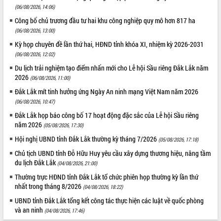
doanh nghiệp nhà nước
(06/08/2026, 14:06)
Hội nghị triển khai kết nối mạng
Công bố chủ trương đầu tư hai khu công nghiệp quy mô hơn 817 ha
truyền số liệu chuyên dùng phục vụ cơ
(06/08/2026, 13:00)
quan Đảng, Nhà nước
Kỳ họp chuyên đề lần thứ hai, HĐND tỉnh khóa XI, nhiệm kỳ 2026-2031
Lễ phát động chuỗi hoạt động chung
(06/08/2026, 12:02)
tay làm sạch môi trường
Xã Ea Kar bước chuyển mình trong
Du lịch trải nghiệm tạo điểm nhấn mới cho Lễ hội Sầu riêng Đắk Lắk năm
2026
công tác cải cách hành chính mô hình
(06/08/2026, 11:00)
mới
Đắk Lắk mít tinh hưởng ứng Ngày An ninh mạng Việt Nam năm 2026
UBND tỉnh họp báo định kỳ tháng 4
(06/08/2026, 10:47)
năm 2026
Đắk Lắk họp báo công bố 17 hoạt động đặc sắc của Lễ hội Sầu riêng
Hội thảo khoa học “Giải pháp thúc đẩy
năm 2026
(05/08/2026, 17:30)
phát triển nền kinh tế xanh tại tỉnh
Hội nghị UBND tỉnh Đắk Lắk thường kỳ tháng 7/2026
(05/08/2026, 17:18)
Đắk Lắk”
Chủ tịch UBND tỉnh Đỗ Hữu Huy yêu cầu xây dựng thương hiệu, nâng tầm
Tăng cường giám sát, đôn đốc thực
du lịch Đắk Lắk
hiện nhiệm vụ quản lý tài sản công
(04/08/2026, 21:00)
hàng tuần
Thường trực HĐND tỉnh Đắk Lắk tổ chức phiên họp thường kỳ lần thứ
Tháo gỡ những vướng mắc, đẩy mạnh
nhất trong tháng 8/2026
(04/08/2026, 18:22)
công tác cải cách thủ tục hành chính
UBND tỉnh Đắk Lắk tổng kết công tác thực hiện các luật về quốc phòng
tại Trung tâm Phục vụ hành chính
và an ninh
(04/08/2026, 17:46)
công tỉnh