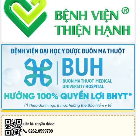
biển
Gỡ khó, khởi công xây dựng, sửa chữa
toàn bộ nhà ở cho hộ dân đúng tiến độ
đề ra
UBND tỉnh Đắk Lắk tổng kết công tác
quốc phòng, quân sự địa phương năm
2025
Tập trung triển khai quyết liệt, đồng bộ
các giải pháp nhằm thực hiện hiệu quả
các nhiệm vụ đề ra năm 2025
Phát huy vai trò của người có uy tín
trong phòng chống tảo hôn và hôn
nhân cận huyết thống
Nông sản Tây Nguyên thu hút doanh
nghiệp nước ngoài
Đắk Lắk định vị thương hiệu du lịch
“Biển – Rừng – Cà phê” trong không
gian phát triển mới
Hội nghị chia sẻ kinh nghiệm, chuyển
Liên hệ Truyền thông
:
giao kỹ thuật y tế, định hướng phát
📞 0262.8599799
triển chuyên sâu đến 2030