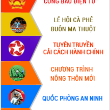
đến năm 2050
Phát động chiến dịch 30 ngày đêm
giải phóng mặt bằng Tuyến đường bộ
ven biển
Đắk Lắk nỗ lực thúc đẩy tăng trưởng
kinh tế từ 10% trở lên trong Quý
II/2026
Đắk Lắk ký kết thỏa thuận hợp tác về
chuyển đổi số giai đoạn 2026 – 2030
với Tập đoàn Bưu chính Viễn thông
Việt Nam
Thứ trưởng Bộ Y tế làm việc với tỉnh
Đắk Lắk về phát triển nhân lực y tế
cho trạm y tế cấp xã
Du lịch Đắk Lắk nâng tầm trải nghiệm
du khách thông qua Hệ thống cơ sở dữ
liệu và Bản đồ số
Tập huấn ứng dụng trí tuệ nhân tạo (AI)
trong thương mại điện tử năm 2026
Đoàn đại biểu Quốc hội tỉnh Đắk Lắk
trao đổi thông tin trước Kỳ họp thứ