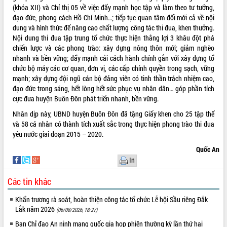
để phát triển du lịch Đắk Lắk
(khóa XII) và Chỉ thị 05 về việc đẩy mạnh học tập và làm theo tư tưởng,
đạo đức, phong cách Hồ Chí Minh…; tiếp tục quan tâm đổi mới cả về nội
Khởi động Dự án Đầu tư xây dựng hạ
dung và hình thức để nâng cao chất lượng công tác thi đua, khen thưởng.
tầng kỹ thuật Cụm công nghiệp Tân
Nội dung thi đua tập trung tổ chức thực hiện thắng lợi 3 khâu đột phá
Tiến
chiến lược và các phong trào: xây dựng nông thôn mới; giảm nghèo
Gặp mặt các cơ quan báo chí nhân Kỷ
nhanh và bền vững; đẩy mạnh cải cách hành chính gắn với xây dựng tổ
niệm 101 năm Ngày Báo chí Cách
chức bộ máy các cơ quan, đơn vị, các cấp chính quyền trong sạch, vững
mạng Việt Nam
mạnh; xây dựng đội ngũ cán bộ đảng viên có tinh thần trách nhiệm cao,
Đắk Lắk sơ kết 4 năm triển khai thực
đạo đức trong sáng, hết lòng hết sức phục vụ nhân dân… góp phần tích
hiện Đề án 06 của Chính phủ
cực đưa huyện Buôn Đôn phát triển nhanh, bền vững.
Họp báo thông tin về Hội nghị Công bố
Nhân dịp này, UBND huyện Buôn Đôn đã tặng Giấy khen cho 25 tập thể
Quy hoạch và Xúc tiến đầu tư tỉnh Đắk
và 58 cá nhân có thành tích xuất sắc trong thực hiện phong trào thi đua
Lắk
yêu nước giai đoạn 2015 – 2020.
Khơi thông điểm nghẽn, đẩy nhanh
Quốc An
giải ngân vốn khắc phục thiên tai
In
HĐND tỉnh thông qua điều chỉnh Quy
hoạch tỉnh thời kỳ 2021-2030
Các tin khác
Hội thảo góp ý hồ sơ điều chỉnh quy
hoạch tỉnh Đắk Lắk thời kỳ 2021-2030,
Khẩn trương rà soát, hoàn thiện công tác tổ chức Lễ hội Sầu riêng Đắk
tầm nhìn đến năm 2050
Lắk năm 2026
(06/08/2026, 18:27)
Nâng cao hiệu quả hoạt động của các
Ban Chỉ đạo An ninh mạng quốc gia họp phiên thường kỳ lần thứ hai