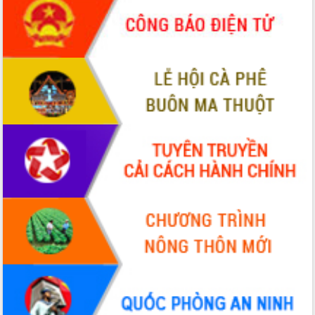
Quy hoạch và Xúc tiến đầu tư tỉnh Đắk
Lắk
Khơi thông điểm nghẽn, đẩy nhanh
giải ngân vốn khắc phục thiên tai
HĐND tỉnh thông qua điều chỉnh Quy
hoạch tỉnh thời kỳ 2021-2030
Hội thảo góp ý hồ sơ điều chỉnh quy
hoạch tỉnh Đắk Lắk thời kỳ 2021-2030,
tầm nhìn đến năm 2050
Nâng cao hiệu quả hoạt động của các
doanh nghiệp nhà nước
Hội nghị triển khai kết nối mạng
truyền số liệu chuyên dùng phục vụ cơ
quan Đảng, Nhà nước
Lễ phát động chuỗi hoạt động chung
tay làm sạch môi trường
Xã Ea Kar bước chuyển mình trong
công tác cải cách hành chính mô hình
mới
UBND tỉnh họp báo định kỳ tháng 4
năm 2026