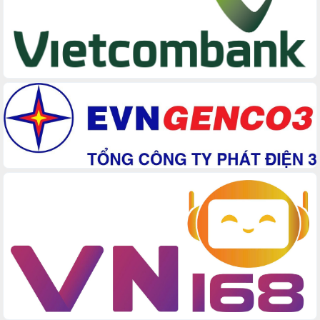
cấp xã
Đắk Lắk phát động hưởng ứng Ngày
Quyền của người tiêu dùng Việt Nam
2026
Đẩy mạnh cải cách hành chính, quyết
tâm đạt được mục tiêu tăng trưởng
hai con số trong năm 2026
Tổ chức trang trọng Lễ hội Đền thờ
Lương Văn Chánh năm 2026
Phó Bí thư Tỉnh ủy Đắk Lắk Đỗ Hữu
Huy giữ chức Bí thư Đảng ủy Ủy Ban
Nhân dân tỉnh
Bệnh án điện tử thúc đẩy chuyển đổi
số y tế tại Đắk Lắk
Chuyển đổi số thư viện: Mở rộng
không gian tri thức trong thời đại số
Đánh giá, rút kinh nghiệm công tác tổ
chức diễn tập trước ngày bầu cử
Chương trình “Gặp gỡ hữu nghị –
Friendship Meeting New Year 2026”