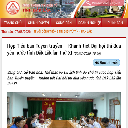
|
Vietnamese
English
TRANG CHỦ
CHÍNH QUYỀN
CÔNG DÂN
DOANH NGHIỆP
DU KHÁCH
Thứ sáu, 07/08/2026
O MỪNG ĐẾN VỚI CỔNG THÔNG TIN ĐIỆN TỬ TỈNH ĐẮK LẮK
GIỚI THIỆU
Họp Tiểu ban Tuyên truyền – Khánh tiết Đại hội thi đua
yêu nước tỉnh Đắk Lắk lần thứ XI
(06/07/2020, 10:56)
LÃNH ĐẠO UBND TỈNH
Đọc bài viết
TIN TỨC SỰ KIỆN
Sáng 6/7, Sở Văn hóa, Thể thao và Du lịch tỉnh đã chủ trì cuôc họp Tiểu
SỞ, BAN, NGÀNH
ban Tuyên truyền – Khánh tiết Đại hội thi đua yêu nước tỉnh Đắk Lắk lần
thứ XI.
UBND CÁC XÃ, PHƯỜNG
THÔNG TIN CHỈ ĐẠO ĐIỀU HÀNH
HỆ THỐNG VĂN BẢN
VĂN BẢN HĐND TỈNH