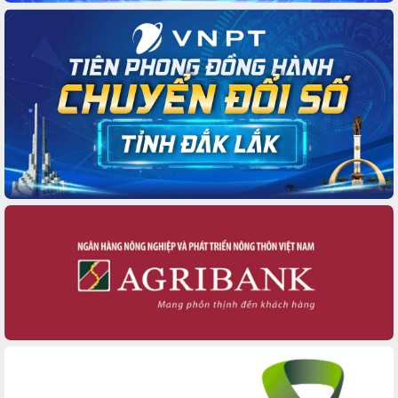
Xây dựng nền hành chính số đồng
hành cùng nông dân dân, doanh nghiệp
Giai đoạn 2026-2030, Đắk Lắk phấn
đấu có 77% xã đạt chuẩn nông thôn
mới
Chuyển đổi số 'mở đường' cho nông
nghiệp Đắk Lắk tăng trưởng bứt phá
Triển khai đồng bộ đo đạc, lập hồ sơ
địa chính, hoàn thiện cơ sở dữ liệu đất
đai
Ứng dụng sinh trắc học - Bước tiến
trong hành trình chuyển đổi số tại Đắk
Lắk
Đắk Lắk nâng cao hiệu quả công tác
Đảng từ Sổ tay đảng viên điện tử
Đắk Lắk đẩy mạnh nuôi biển công
nghệ, hướng tới phát triển thủy sản
bền vững
Tập huấn nâng cao năng lực triển khai
chuyển đổi số cho cán bộ, công chức