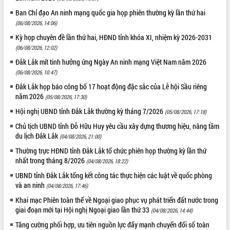
quan trọng
Ban Chỉ đạo An ninh mạng quốc gia họp phiên thường kỳ lần thứ hai
Bí thư Tỉnh ủy Lương Nguyễn Minh
(06/08/2026, 14:06)
Triết thăm, tặng quà người có công với
Kỳ họp chuyên đề lần thứ hai, HĐND tỉnh khóa XI, nhiệm kỳ 2026-2031
cách mạng
(06/08/2026, 12:02)
Rà soát, hoàn thiện hệ thống thiết chế
Đắk Lắk mít tinh hưởng ứng Ngày An ninh mạng Việt Nam năm 2026
văn hóa, thể thao đáp ứng yêu cầu
LIÊN KẾT WEB
(06/08/2026, 10:47)
phát triển mới
Đắk Lắk họp báo công bố 17 hoạt động đặc sắc của Lễ hội Sầu riêng
Thường trực HĐND tỉnh Đắk Lắk gặp
năm 2026
(05/08/2026, 17:30)
mặt Đoàn chuyên gia y tế TP. Hồ Chí
Minh
Hội nghị UBND tỉnh Đắk Lắk thường kỳ tháng 7/2026
(05/08/2026, 17:18)
THỐNG KÊ TRUY CẬP
Lễ truy điệu và an táng hài cốt liệt sĩ
Chủ tịch UBND tỉnh Đỗ Hữu Huy yêu cầu xây dựng thương hiệu, nâng tầm
tại Nghĩa trang Liệt sĩ xã Sơn Hòa
Hôm nay:
19821
du lịch Đắk Lắk
(04/08/2026, 21:00)
Bàn giải pháp tháo gỡ khó khăn trong
Tất cả:
66032561
Thường trực HĐND tỉnh Đắk Lắk tổ chức phiên họp thường kỳ lần thứ
xuất khẩu sầu riêng và triển khai quy
nhất trong tháng 8/2026
(04/08/2026, 18:22)
định EUDR
UBND tỉnh Đắk Lắk tổng kết công tác thực hiện các luật về quốc phòng
Thứ trưởng Bộ Nông nghiệp và Môi
và an ninh
(04/08/2026, 17:46)
trường Nguyễn Hoàng Hiệp khảo sát
vùng trồng và doanh nghiệp đóng gói
Khai mạc Phiên toàn thể về Ngoại giao phục vụ phát triển đất nước trong
giai đoạn mới tại Hội nghị Ngoại giao lần thứ 33
sầu riêng tại Đắk Lắk
(04/08/2026, 14:44)
Trình diễn nghệ thuật chế biến các
Tăng cường phối hợp, ưu tiên nguồn lực đẩy mạnh chuyển đổi số toàn