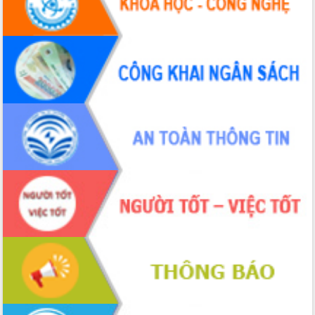
Xây dựng nông thôn mới: Nâng cao đời
sống người dân từ những mô hình thiết
thực
Quyết liệt tháo gỡ vướng mắc, đẩy
nhanh tiến độ các dự án trọng điểm
trong Khu kinh tế Nam Phú Yên
Hòn Yến phát triển du lịch gắn với bảo
tồn biển
Lấy ý kiến điều chỉnh Quy hoạch tỉnh
Đắk Lắk thời kỳ 2021-2030, tầm nhìn
đến năm 2050
Phát động chiến dịch 30 ngày đêm
giải phóng mặt bằng Tuyến đường bộ
ven biển
Đắk Lắk nỗ lực thúc đẩy tăng trưởng
kinh tế từ 10% trở lên trong Quý
II/2026
Đắk Lắk ký kết thỏa thuận hợp tác về
chuyển đổi số giai đoạn 2026 – 2030
với Tập đoàn Bưu chính Viễn thông
Việt Nam