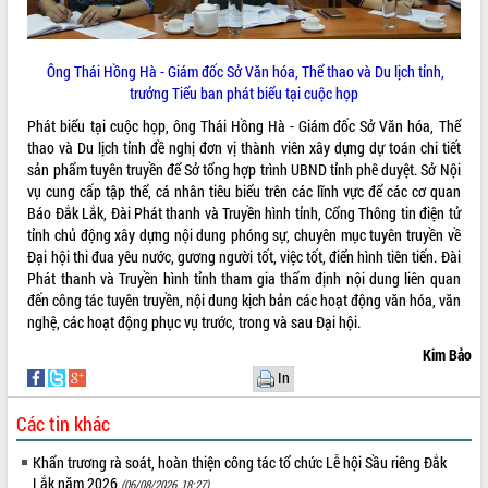
VIDEO
Ông Thái Hồng Hà - Giám đốc Sở Văn hóa, Thể thao và Du lịch tỉnh,
trưởng Tiểu ban phát biểu tại cuộc họp
Phát biểu tại cuộc họp, ông Thái Hồng Hà - Giám đốc Sở Văn hóa, Thể
thao và Du lịch tỉnh đề nghị đơn vị thành viên xây dựng dự toán chi tiết
sản phẩm tuyên truyền để Sở tổng hợp trình UBND tỉnh phê duyệt. Sở Nội
vụ cung cấp tập thể, cá nhân tiêu biểu trên các lĩnh vực để các cơ quan
Báo Đắk Lắk, Đài Phát thanh và Truyền hình tỉnh, Cổng Thông tin điện tử
tỉnh chủ động xây dựng nội dung phóng sự, chuyên mục tuyên truyền về
Khám bệnh, cấp phát thuốc miễn phí
Đại hội thi đua yêu nước, gương người tốt, việc tốt, điển hình tiên tiến. Đài
và tặng quà người dân xã Cư Pui
Phát thanh và Truyền hình tỉnh tham gia thẩm định nội dung liên quan
Hội nghị UBND tỉnh Đắk Lắk thường kỳ
đến công tác tuyên truyền, nội dung kịch bản các hoạt động văn hóa, văn
tháng 7/2026
nghệ, các hoạt động phục vụ trước, trong và sau Đại hội.
Lễ truy tặng danh hiệu “Bà Mẹ Việt
Kim Bảo
Nam Anh hùng” và trao Huân chương
In
Lao động
ALBUM ẢNH
UBND tỉnh Đắk Lắk triển khai nhiệm
Các tin khác
vụ 6 tháng cuối năm 2026
Khẩn trương rà soát, hoàn thiện công tác tổ chức Lễ hội Sầu riêng Đắk
Kỳ họp thứ Hai, Hội đồng nhân dân
Lắk năm 2026
(06/08/2026, 18:27)
tỉnh khóa XI quyết nghị nhiều nội dung