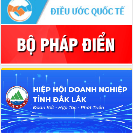
Thứ trưởng Bộ Y tế làm việc với tỉnh
Đắk Lắk về phát triển nhân lực y tế
cho trạm y tế cấp xã
Du lịch Đắk Lắk nâng tầm trải nghiệm
du khách thông qua Hệ thống cơ sở dữ
liệu và Bản đồ số
Tập huấn ứng dụng trí tuệ nhân tạo (AI)
trong thương mại điện tử năm 2026
Đoàn đại biểu Quốc hội tỉnh Đắk Lắk
trao đổi thông tin trước Kỳ họp thứ
nhất, Quốc hội khóa XVI
Quyết liệt cải cách hành chính, khơi
thông nguồn lực phát triển
Nâng cao hiệu lực, hiệu quả HĐND
tỉnh thông qua hiện đại hóa hành chính
Xã Ea Phê gắn cải cách hành chính với
chuyển đổi số
Phó Chủ tịch Thường trực UBND tỉnh
Hồ Thị Nguyên Thảo làm việc tại Trung
tâm Phục vụ hành chính công xã Ea
Phê