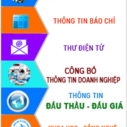
Hội thảo khoa học “Giải pháp thúc đẩy
phát triển nền kinh tế xanh tại tỉnh
Đắk Lắk”
Tăng cường giám sát, đôn đốc thực
hiện nhiệm vụ quản lý tài sản công
hàng tuần
Tháo gỡ những vướng mắc, đẩy mạnh
công tác cải cách thủ tục hành chính
tại Trung tâm Phục vụ hành chính
công tỉnh
Đắk Lắk: Tôn vinh 46 giải pháp tại Hội
thi Sáng tạo Kỹ thuật 2024 - 2025
Đắk Lắk rà soát, điều chỉnh Đề án 190
về phát triển nuôi trồng thủy sản
Phó Chủ tịch UBND tỉnh Đắk Lắk
Trương Công Thái kiểm tra thực địa
Dự án cao tốc Khánh Hòa - Buôn Ma
Thuột
Định vị cà phê Việt Nam như một “di
sản sống” trong dòng chảy toàn cầu