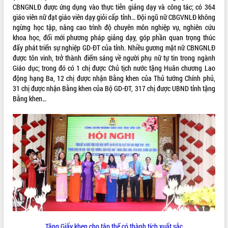
CBNGNLĐ được ứng dụng vào thực tiễn giảng dạy và công tác; có 364
giáo viên nữ đạt giáo viên dạy giỏi cấp tỉnh… Đội ngũ nữ CBGVNLĐ không
ngừng học tập, nâng cao trình độ chuyên môn nghiệp vụ, nghiên cứu
khoa học, đổi mới phương pháp giảng dạy, góp phần quan trọng thúc
đẩy phát triển sự nghiệp GD-ĐT của tỉnh. Nhiều gương mặt nữ CBNGNLĐ
được tôn vinh, trở thành điểm sáng về người phụ nữ tự tin trong ngành
Giáo dục; trong đó có 1 chị được Chủ tịch nước tặng Huân chương Lao
động hạng Ba, 12 chị được nhận Bằng khen của Thủ tướng Chính phủ,
31 chị được nhận Bằng khen của Bộ GD-ĐT, 317 chị được UBND tỉnh tặng
Bằng khen…
Tặng Giấy khen cho tập thể có thành tích xuất sắc