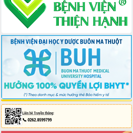
Liên hệ Truyền thông
:
📞 0262.8599799