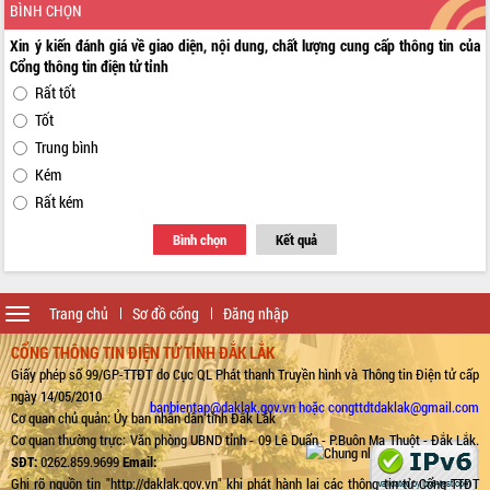
BÌNH CHỌN
Xin ý kiến đánh giá về giao diện, nội dung, chất lượng cung cấp thông tin của
Cổng thông tin điện tử tỉnh
Rất tốt
Tốt
Trung bình
Kém
Rất kém
Bình chọn
Kết quả
Toggle
Trang chủ
Sơ đồ cổng
Đăng nhập
navigation
CỔNG THÔNG TIN ĐIỆN TỬ TỈNH ĐẮK LẮK
Giấy phép số 99/GP-TTĐT do Cục QL Phát thanh Truyền hình và Thông tin Điện tử cấp
ngày 14/05/2010
banbientap@daklak.gov.vn hoặc congttdtdaklak@gmail.com
Cơ quan chủ quản: Ủy ban nhân dân tỉnh Đắk Lắk
Cơ quan thường trực: Văn phòng UBND tỉnh - 09 Lê Duẩn - P.Buôn Ma Thuột - Đắk Lắk.
SĐT:
0262.859.9699
Email:
Ghi rõ nguồn tin "http://daklak.gov.vn" khi phát hành lại các thông tin từ Cổng TTĐT