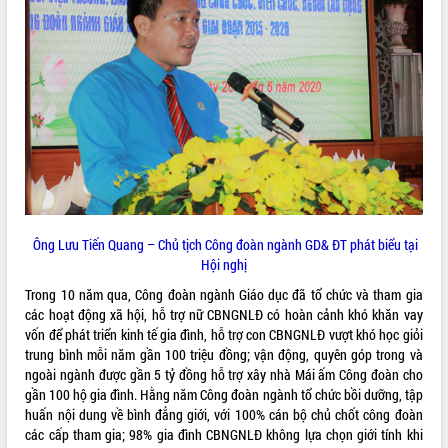
VIDEO
Không có file video nào để phát.
ALBUM ẢNH
Ông Lưu Tiến Quang – Chủ tịch Công đoàn ngành GD& ĐT phát biểu tại
Hội nghị
Trong 10 năm qua, Công đoàn ngành Giáo dục đã tổ chức và tham gia
LIÊN KẾT WEB
các hoạt động xã hội, hỗ trợ nữ CBNGNLĐ có hoàn cảnh khó khăn vay
vốn để phát triển kinh tế gia đình, hỗ trợ con CBNGNLĐ vượt khó học giỏi
trung bình mỗi năm gần 100 triệu đồng; vận động, quyên góp trong và
ngoài ngành được gần 5 tỷ đồng hỗ trợ xây nhà Mái ấm Công đoàn cho
gần 100 hộ gia đình. Hằng năm Công đoàn ngành tổ chức bồi dưỡng, tập
THỐNG KÊ TRUY CẬP
huấn nội dung về bình đẳng giới, với 100% cán bộ chủ chốt công đoàn
các cấp tham gia; 98% gia đình CBNGNLĐ không lựa chọn giới tính khi
Hôm nay:
14089