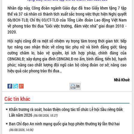
Nhân dịp này, Công đoàn ngành Giáo dục đã trao Giấy khen tặng 7 tập
thể và 37 cá nhân có thành tích xuất sắc trong việc thực hiện Nghị quyết
6b/BCH-TLĐ, Chỉ thị 03/CT-TLĐ của Tổng Liên đoàn Lao động Việt Nam
về phong trào thi đua “Giỏi việc trường, đảm việc nhà” giai đoạn 2010 -
2020.
Hội nghị cũng đề ra một số nhiệm vụ trọng tâm trong thời gian tới: tiếp
tục nâng cao nhận thức về công tác phụ nữ và bình đẳng giới; tăng
cường chăm lo, bảo vệ quyền, lợi ích hợp pháp, chính đáng của
CBNGNLĐ; xây dựng gia đình CBNGNLĐ no ấm, bình đẳng, tiến bộ, hạnh
phúc; nâng cao chất lượng đội ngũ cán bộ công đoàn cơ sở; nâng cao
hiệu quả các phong trào thi đua…
Nhã Khuê
In
Các tin khác
Khẩn trương rà soát, hoàn thiện công tác tổ chức Lễ hội Sầu riêng Đắk
Lắk năm 2026
(06/08/2026, 18:27)
Ban Chỉ đạo An ninh mạng quốc gia họp phiên thường kỳ lần thứ hai
(06/08/2026, 14:06)