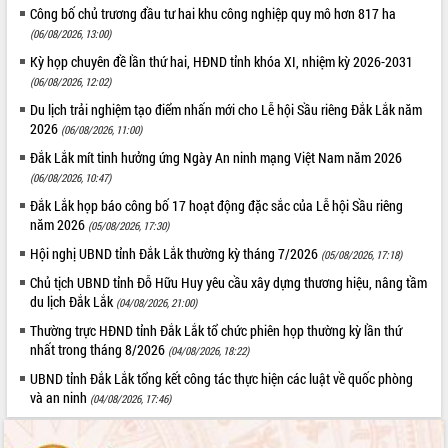
Công bố chủ trương đầu tư hai khu công nghiệp quy mô hơn 817 ha
(06/08/2026, 13:00)
Kỳ họp chuyên đề lần thứ hai, HĐND tỉnh khóa XI, nhiệm kỳ 2026-2031
(06/08/2026, 12:02)
Du lịch trải nghiệm tạo điểm nhấn mới cho Lễ hội Sầu riêng Đắk Lắk năm
2026
(06/08/2026, 11:00)
Đắk Lắk mít tinh hưởng ứng Ngày An ninh mạng Việt Nam năm 2026
(06/08/2026, 10:47)
Đắk Lắk họp báo công bố 17 hoạt động đặc sắc của Lễ hội Sầu riêng
năm 2026
(05/08/2026, 17:30)
Hội nghị UBND tỉnh Đắk Lắk thường kỳ tháng 7/2026
(05/08/2026, 17:18)
Chủ tịch UBND tỉnh Đỗ Hữu Huy yêu cầu xây dựng thương hiệu, nâng tầm
du lịch Đắk Lắk
(04/08/2026, 21:00)
Thường trực HĐND tỉnh Đắk Lắk tổ chức phiên họp thường kỳ lần thứ
nhất trong tháng 8/2026
(04/08/2026, 18:22)
UBND tỉnh Đắk Lắk tổng kết công tác thực hiện các luật về quốc phòng
và an ninh
(04/08/2026, 17:46)