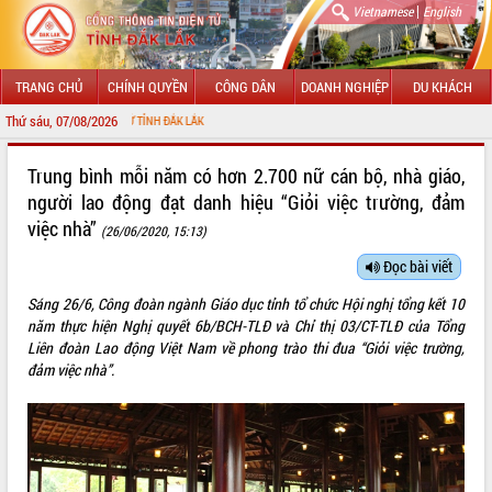
|
Vietnamese
English
TRANG CHỦ
CHÍNH QUYỀN
CÔNG DÂN
DOANH NGHIỆP
DU KHÁCH
Thứ sáu, 07/08/2026
CHÀO 
GIỚI THIỆU
Trung bình mỗi năm có hơn 2.700 nữ cán bộ, nhà giáo,
người lao động đạt danh hiệu “Giỏi việc trường, đảm
LÃNH ĐẠO UBND TỈNH
việc nhà”
(26/06/2020, 15:13)
TIN TỨC SỰ KIỆN
Đọc bài viết
SỞ, BAN, NGÀNH
Sáng 26/6, Công đoàn ngành Giáo dục tỉnh tổ chức Hội nghị tổng kết 10
năm thực hiện Nghị quyết 6b/BCH-TLĐ và Chỉ thị 03/CT-TLĐ của Tổng
UBND CÁC XÃ, PHƯỜNG
Liên đoàn Lao động Việt Nam về phong trào thi đua “Giỏi việc trường,
đảm việc nhà”.
THÔNG TIN CHỈ ĐẠO ĐIỀU HÀNH
HỆ THỐNG VĂN BẢN
VĂN BẢN HĐND TỈNH