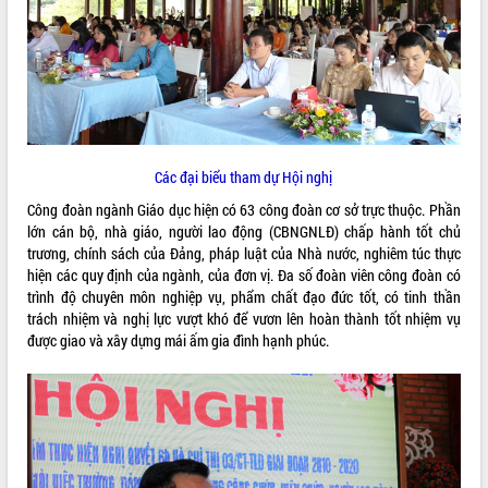
ĐIỂM TIN VĂN BẢN
QUY HOẠCH - KẾ HOẠCH
Các đại biểu tham dự Hội nghị
Công đoàn ngành Giáo dục hiện có 63 công đoàn cơ sở trực thuộc. Phần
lớn cán bộ, nhà giáo, người lao động (CBNGNLĐ) chấp hành tốt chủ
trương, chính sách của Đảng, pháp luật của Nhà nước, nghiêm túc thực
hiện các quy định của ngành, của đơn vị. Đa số đoàn viên công đoàn có
trình độ chuyên môn nghiệp vụ, phẩm chất đạo đức tốt, có tinh thần
trách nhiệm và nghị lực vượt khó để vươn lên hoàn thành tốt nhiệm vụ
được giao và xây dựng mái ấm gia đình hạnh phúc.