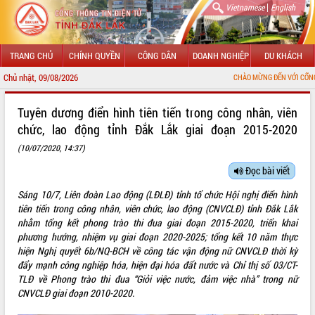
|
Vietnamese
English
TRANG CHỦ
CHÍNH QUYỀN
CÔNG DÂN
DOANH NGHIỆP
DU KHÁCH
Chủ nhật, 09/08/2026
CHÀO MỪNG ĐẾN VỚI CỔNG THÔNG TIN ĐIỆN TỬ T
GIỚI THIỆU
Tuyên dương điển hình tiên tiến trong công nhân, viên
chức, lao động tỉnh Đắk Lắk giai đoạn 2015-2020
LÃNH ĐẠO UBND TỈNH
(10/07/2020, 14:37)
TIN TỨC SỰ KIỆN
Đọc bài viết
SỞ, BAN, NGÀNH
Sáng 10/7, Liên đoàn Lao động (LĐLĐ) tỉnh tổ chức Hội nghị điển hình
tiên tiến trong công nhân, viên chức, lao động (CNVCLĐ) tỉnh Đắk Lắk
UBND CÁC XÃ, PHƯỜNG
nhằm tổng kết phong trào thi đua giai đoạn 2015-2020, triển khai
phương hướng, nhiệm vụ giai đoạn 2020-2025; tổng kết 10 năm thực
THÔNG TIN CHỈ ĐẠO ĐIỀU HÀNH
hiện Nghị quyết 6b/NQ-BCH về công tác vận động nữ CNVCLĐ thời kỳ
đẩy mạnh công nghiệp hóa, hiện đại hóa đất nước và Chỉ thị số 03/CT-
HỆ THỐNG VĂN BẢN
TLĐ về Phong trào thi đua “Giỏi việc nước, đảm việc nhà” trong nữ
CNVCLĐ giai đoạn 2010-2020.
VĂN BẢN HĐND TỈNH