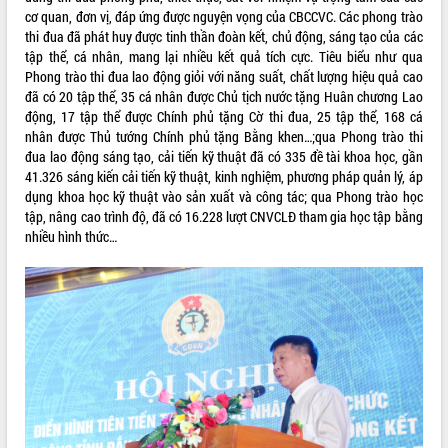
cơ quan, đơn vị, đáp ứng được nguyện vọng của CBCCVC. Các phong trào
VIDEO
thi đua đã phát huy được tinh thần đoàn kết, chủ động, sáng tạo của các
tập thể, cá nhân, mang lại nhiều kết quả tích cực. Tiêu biểu như qua
Phong trào thi đua lao động giỏi với năng suất, chất lượng hiệu quả cao
đã có 20 tập thể, 35 cá nhân được Chủ tịch nước tặng Huân chương Lao
động, 17 tập thể được Chính phủ tặng Cờ thi đua, 25 tập thể, 168 cá
nhân được Thủ tướng Chính phủ tặng Bằng khen…;qua Phong trào thi
đua lao động sáng tạo, cải tiến kỹ thuật đã có 335 đề tài khoa học, gần
41.326 sáng kiến cải tiến kỹ thuật, kinh nghiệm, phương pháp quản lý, áp
dụng khoa học kỹ thuật vào sản xuất và công tác; qua Phong trào học
tập, nâng cao trình độ, đã có 16.228 lượt CNVCLĐ tham gia học tập bằng
Trailer Lễ hội Sầu riêng Đắk Lắk năm
nhiều hình thức…
2026
Khám bệnh, cấp phát thuốc miễn phí
và tặng quà người dân xã Cư Pui
Hội nghị UBND tỉnh Đắk Lắk thường kỳ
tháng 7/2026
Lễ truy tặng danh hiệu “Bà Mẹ Việt
ALBUM ẢNH
Nam Anh hùng” và trao Huân chương
Lao động
UBND tỉnh Đắk Lắk triển khai nhiệm
vụ 6 tháng cuối năm 2026