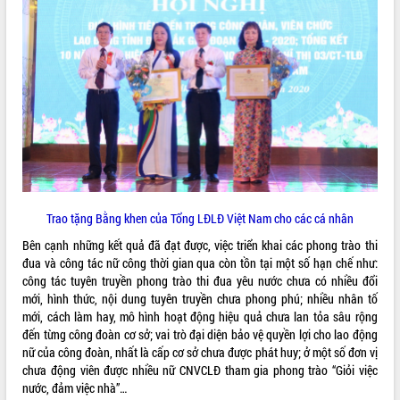
sầu riêng tại Đắk Lắk
Trình diễn nghệ thuật chế biến các
món ăn từ sầu riêng
Đắk Lắk công bố Quy hoạch và xúc
tiến đầu tư tỉnh
Ngành cá ngừ Đắk Lắk chủ động thích
ứng để giữ vững thị trường xuất khẩu
Diễn đàn Kinh tế tư nhân Việt Nam đột
phá cơ chế - Hợp tác công tư
Đề án 06 tạo bước ngoặt đột phá trong
cải cách hành chính tỉnh Đắk Lắk
Trao tặng Bằng khen của Tổng LĐLĐ Việt Nam cho các cá nhân
Kết nối tour, đẩy mạnh chuyển đổi số
Bên cạnh những kết quả đã đạt được, việc triển khai các phong trào thi
để phát triển du lịch Đắk Lắk
đua và công tác nữ công thời gian qua còn tồn tại một số hạn chế như:
Khởi động Dự án Đầu tư xây dựng hạ
công tác tuyên truyền phong trào thi đua yêu nước chưa có nhiều đổi
tầng kỹ thuật Cụm công nghiệp Tân
mới, hình thức, nội dung tuyên truyền chưa phong phú; nhiều nhân tố
Tiến
mới, cách làm hay, mô hình hoạt động hiệu quả chưa lan tỏa sâu rộng
Gặp mặt các cơ quan báo chí nhân Kỷ
đến từng công đoàn cơ sở; vai trò đại diện bảo vệ quyền lợi cho lao động
niệm 101 năm Ngày Báo chí Cách
nữ của công đoàn, nhất là cấp cơ sở chưa được phát huy; ở một số đơn vị
mạng Việt Nam
chưa động viên được nhiều nữ CNVCLĐ tham gia phong trào “Giỏi việc
Đắk Lắk sơ kết 4 năm triển khai thực
nước, đảm việc nhà”…