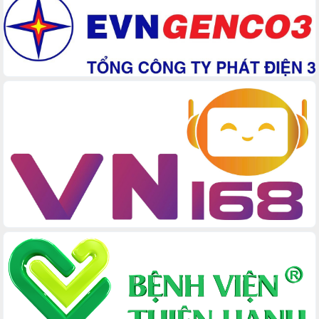
chức sản xuất sầu riêng theo hướng
bền vững
Đẩy nhanh công tác khắc phục, ổn
định đời sống Nhân dân sau bão số 13
Bí thư Tỉnh ủy Lương Nguyễn Minh
Triết dự Ngày hội đại đoàn kết tại
Buôn Đăk Tuôr, xã Cư Pui
Khởi công xây dựng Trường Phổ thông
nội trú liên cấp tiểu học và THCS xã Ia
Rvê
Phó Thủ tướng Chính phủ Mai Văn
Chính chia sẻ, động viên người dân
chịu ảnh hưởng nặng từ bão số 13
Chủ tịch UBND tỉnh kiểm tra công tác
phòng, chống bão số 13 tại các địa
bàn xung yếu
Tập trung đẩy nhanh giải ngân nguồn
vốn các chương trình mục tiêu quốc
gia
Xã Ea H'leo giữ vững và nâng cao chất
lượng các tiêu chí nông thôn mới