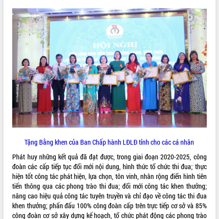
hiện Đề án 06 của Chính phủ
Họp báo thông tin về Hội nghị Công bố
Quy hoạch và Xúc tiến đầu tư tỉnh Đắk
Lắk
Khơi thông điểm nghẽn, đẩy nhanh
giải ngân vốn khắc phục thiên tai
HĐND tỉnh thông qua điều chỉnh Quy
hoạch tỉnh thời kỳ 2021-2030
Hội thảo góp ý hồ sơ điều chỉnh quy
hoạch tỉnh Đắk Lắk thời kỳ 2021-2030,
tầm nhìn đến năm 2050
Nâng cao hiệu quả hoạt động của các
doanh nghiệp nhà nước
Tặng Bằng khen của Ban Chấp hành LĐLĐ tỉnh cho các cá nhân
Hội nghị triển khai kết nối mạng
truyền số liệu chuyên dùng phục vụ cơ
Phát huy những kết quả đã đạt được, trong giai đoạn 2020-2025, công
quan Đảng, Nhà nước
đoàn các cấp tiếp tục đổi mới nội dung, hình thức tổ chức thi đua; thực
Lễ phát động chuỗi hoạt động chung
hiện tốt công tác phát hiện, lựa chọn, tôn vinh, nhân rộng điển hình tiên
tay làm sạch môi trường
tiến thông qua các phong trào thi đua; đổi mới công tác khen thưởng;
nâng cao hiệu quả công tác tuyên truyền và chỉ đạo về công tác thi đua
Xã Ea Kar bước chuyển mình trong
khen thưởng; phấn đấu 100% công đoàn cấp trên trực tiếp cơ sở và 85%
công tác cải cách hành chính mô hình
công đoàn cơ sở xây dựng kế hoạch, tổ chức phát động các phong trào
mới