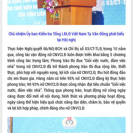
Kỳ họp thứ Hai, Hội đồng nhân dân
tỉnh khóa XI quyết nghị nhiều nội dung
quan trọng
Bí thư Tỉnh ủy Lương Nguyễn Minh
Triết thăm, tặng quà người có công với
Chủ nhiệm Ủy ban Kiểm tra Tổng LĐLĐ Việt Nam Tạ Văn Đồng phát biểu
cách mạng
LIÊN KẾT WEB
tại Hội nghị
Rà soát, hoàn thiện hệ thống thiết chế
Thực hiện Nghị quyết 6b/NQ-BCH và Chỉ thị số 03/CT-TLĐ, trong 10 năm
văn hóa, thể thao đáp ứng yêu cầu
qua, công tác vận động nữ CNVCLĐ luôn được triển khai bằng 5 chương
phát triển mới
trình công tác trọng tâm; Phong trào thi đua “Giỏi việc nước, đảm việc
Thường trực HĐND tỉnh Đắk Lắk gặp
nhà” trong nữ CNVCLĐ đã trở thành phong trào thi đua rộng lớn, thiết
THỐNG KÊ TRUY CẬP
mặt Đoàn chuyên gia y tế TP. Hồ Chí
thực, phù hợp với nguyện vọng, lợi ích của nữ CNVCLĐ, thu hút đông đảo
Minh
Hôm nay:
26984
chị em tham gia. Hàng năm có trên 95% nữ CNVCLĐ đăng ký thực hiện
Lễ truy điệu và an táng hài cốt liệt sĩ
phong trào; 90-93% nữ CNVCLĐ được công nhận đạt tiêu chuẩn “Giỏi việc
Tất cả:
66112652
tại Nghĩa trang Liệt sĩ xã Sơn Hòa
nước, đảm việc nhà”. Thông qua phong trào, hoạt động nữ công ngày
càng được đổi mới về nội dung, hình thức và phương pháp hoạt động,
Bàn giải pháp tháo gỡ khó khăn trong
ngày càng thể hiện hiệu quả chức năng đại diện, chăm lo, bảo vệ quyền
xuất khẩu sầu riêng và triển khai quy
và lợi ích hợp pháp, chính đáng cho nữ CNVCLĐ.
định EUDR
Thứ trưởng Bộ Nông nghiệp và Môi
trường Nguyễn Hoàng Hiệp khảo sát
vùng trồng và doanh nghiệp đóng gói