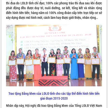
thi đua do LĐLĐ tỉnh chỉ đạo; 100% các phong trào thi đua sau khi được
UBND tỉnh họp báo định kỳ tháng 4
phát động đều được duy trì, nuôi dưỡng, sơ kết, tổng kết và nhân rộng
năm 2026
điển hình tiên tiến; hàng năm có 100% công đoàn cấp trên trực tiếp cơ sở
Hội thảo khoa học “Giải pháp thúc đẩy
xây dựng được mô hình mới, cách làm hay được giới thiệu, nhân rộng…
phát triển nền kinh tế xanh tại tỉnh
Đắk Lắk”
Tăng cường giám sát, đôn đốc thực
hiện nhiệm vụ quản lý tài sản công
hàng tuần
Tháo gỡ những vướng mắc, đẩy mạnh
công tác cải cách thủ tục hành chính
tại Trung tâm Phục vụ hành chính
công tỉnh
Đắk Lắk: Tôn vinh 46 giải pháp tại Hội
thi Sáng tạo Kỹ thuật 2024 - 2025
Đắk Lắk rà soát, điều chỉnh Đề án 190
về phát triển nuôi trồng thủy sản
Phó Chủ tịch UBND tỉnh Đắk Lắk
Trao tặng Bằng khen của LĐLĐ tỉnh cho các tập thể điển hình tiên tiến
Trương Công Thái kiểm tra thực địa
giai đoạn 2015-2020
Dự án cao tốc Khánh Hòa - Buôn Ma
Thuột
Nhân dịp này, Hội nghị đã trao tặng Bằng khen của Tổng LĐLĐ Việt Nam