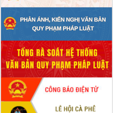
Hồ Thị Nguyên Thảo làm việc tại Trung
tâm Phục vụ hành chính công xã Ea
Phê
Xây dựng nền hành chính số đồng
hành cùng nông dân dân, doanh nghiệp
Giai đoạn 2026-2030, Đắk Lắk phấn
đấu có 77% xã đạt chuẩn nông thôn
mới
Chuyển đổi số 'mở đường' cho nông
nghiệp Đắk Lắk tăng trưởng bứt phá
Triển khai đồng bộ đo đạc, lập hồ sơ
địa chính, hoàn thiện cơ sở dữ liệu đất
đai
Ứng dụng sinh trắc học - Bước tiến
trong hành trình chuyển đổi số tại Đắk
Lắk
Đắk Lắk nâng cao hiệu quả công tác
Đảng từ Sổ tay đảng viên điện tử
Đắk Lắk đẩy mạnh nuôi biển công
nghệ, hướng tới phát triển thủy sản
bền vững