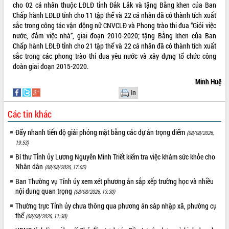
Định vị cà phê Việt Nam như một “di
cho 02 cá nhân thuộc LĐLĐ tỉnh Đắk Lắk và tặng Bằng khen của Ban
sản sống” trong dòng chảy toàn cầu
Chấp hành LĐLĐ tỉnh cho 11 tập thể và 22 cá nhân đã có thành tích xuất
sắc trong công tác vận động nữ CNVCLĐ và Phong trào thi đua “Giỏi việc
Xây dựng nông thôn mới: Nâng cao đời
nước, đảm việc nhà”, giai đoạn 2010-2020; tặng Bằng khen của Ban
sống người dân từ những mô hình thiết
Chấp hành LĐLĐ tỉnh cho 21 tập thể và 22 cá nhân đã có thành tích xuất
thực
sắc trong các phong trào thi đua yêu nước và xây dựng tổ chức công
Quyết liệt tháo gỡ vướng mắc, đẩy
đoàn giai đoạn 2015-2020.
nhanh tiến độ các dự án trọng điểm
trong Khu kinh tế Nam Phú Yên
Minh Huệ
In
Hòn Yến phát triển du lịch gắn với bảo
tồn biển
Các tin khác
Lấy ý kiến điều chỉnh Quy hoạch tỉnh
Đắk Lắk thời kỳ 2021-2030, tầm nhìn
Đẩy nhanh tiến độ giải phóng mặt bằng các dự án trọng điểm
(08/08/2026,
đến năm 2050
19:53)
Phát động chiến dịch 30 ngày đêm
Bí thư Tỉnh ủy Lương Nguyễn Minh Triết kiểm tra việc khám sức khỏe cho
giải phóng mặt bằng Tuyến đường bộ
Nhân dân
(08/08/2026, 17:05)
ven biển
Ban Thường vụ Tỉnh ủy xem xét phương án sắp xếp trường học và nhiều
Đắk Lắk nỗ lực thúc đẩy tăng trưởng
nội dung quan trọng
kinh tế từ 10% trở lên trong Quý
(08/08/2026, 13:30)
II/2026
Thường trực Tỉnh ủy chưa thông qua phương án sáp nhập xã, phường cụ
Đắk Lắk ký kết thỏa thuận hợp tác về
thể
(08/08/2026, 11:30)
chuyển đổi số giai đoạn 2026 – 2030