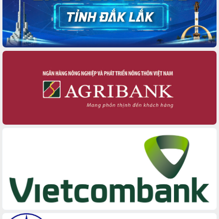
các nhiệm vụ đề ra năm 2025
Phát huy vai trò của người có uy tín
trong phòng chống tảo hôn và hôn
nhân cận huyết thống
Nông sản Tây Nguyên thu hút doanh
nghiệp nước ngoài
Đắk Lắk định vị thương hiệu du lịch
“Biển – Rừng – Cà phê” trong không
gian phát triển mới
Hội nghị chia sẻ kinh nghiệm, chuyển
giao kỹ thuật y tế, định hướng phát
triển chuyên sâu đến 2030
Chuyển đổi số mở ra không gian phát
triển trong lĩnh vực văn hóa, du lịch
Công bố quyết định của Ban Thường
vụ Tỉnh ủy về công tác cán bộ.
Thủ tướng Phạm Minh Chính: Khẩn
trương tái thiết cuộc sống người dân
sau thiên tai
Tập trung nâng cao chất lượng, tổ