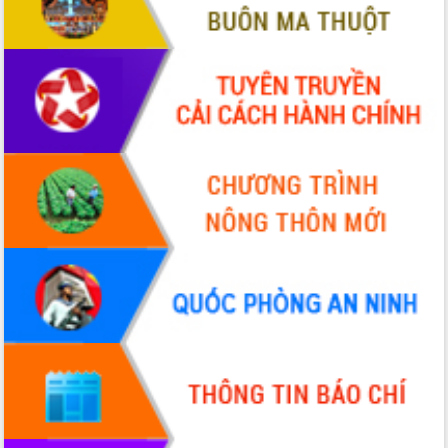
Tập huấn nâng cao năng lực triển khai
chuyển đổi số cho cán bộ, công chức
cấp xã
Đắk Lắk phát động hưởng ứng Ngày
Quyền của người tiêu dùng Việt Nam
2026
Đẩy mạnh cải cách hành chính, quyết
tâm đạt được mục tiêu tăng trưởng
hai con số trong năm 2026
Tổ chức trang trọng Lễ hội Đền thờ
Lương Văn Chánh năm 2026
Phó Bí thư Tỉnh ủy Đắk Lắk Đỗ Hữu
Huy giữ chức Bí thư Đảng ủy Ủy Ban
Nhân dân tỉnh
Bệnh án điện tử thúc đẩy chuyển đổi
số y tế tại Đắk Lắk
Chuyển đổi số thư viện: Mở rộng
không gian tri thức trong thời đại số
Đánh giá, rút kinh nghiệm công tác tổ
chức diễn tập trước ngày bầu cử