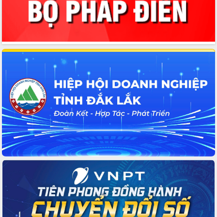
trọng trong kỷ nguyên mới
Hội nghị lần thứ tư Ban Chỉ đạo công
tác bầu cử tỉnh Đắk Lắk
Hội nghị Báo cáo viên Trung ương
tháng 01/2026
Phó Thủ tướng Hồ Quốc Dũng đánh giá
cao kết quả Chiến dịch Quang Trung
tại Đắk Lắk
Hội nghị Ban Chấp hành Đảng bộ tỉnh
Đắk Lắk lần thứ 2 (mở rộng)
Tập trung giải phóng mặt bằng, đẩy
nhanh tiến độ Tuyến đường bộ ven
biển
Gỡ khó, khởi công xây dựng, sửa chữa
toàn bộ nhà ở cho hộ dân đúng tiến độ
đề ra
UBND tỉnh Đắk Lắk tổng kết công tác
quốc phòng, quân sự địa phương năm
2025
Tập trung triển khai quyết liệt, đồng bộ
các giải pháp nhằm thực hiện hiệu quả