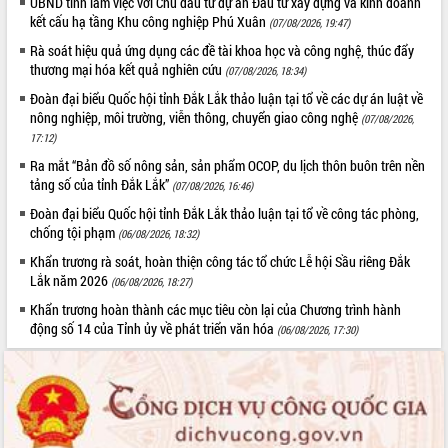
UBND tỉnh làm việc với Chủ đầu tư dự án Đầu tư xây dựng và kinh doanh
với Tập đoàn Bưu chính Viễn thông
kết cấu hạ tầng Khu công nghiệp Phú Xuân
(07/08/2026, 19:47)
Việt Nam
Rà soát hiệu quả ứng dụng các đề tài khoa học và công nghệ, thúc đẩy
Thứ trưởng Bộ Y tế làm việc với tỉnh
thương mại hóa kết quả nghiên cứu
(07/08/2026, 18:34)
Đắk Lắk về phát triển nhân lực y tế
cho trạm y tế cấp xã
Đoàn đại biểu Quốc hội tỉnh Đắk Lắk thảo luận tại tổ về các dự án luật về
nông nghiệp, môi trường, viễn thông, chuyển giao công nghệ
(07/08/2026,
Du lịch Đắk Lắk nâng tầm trải nghiệm
17:12)
du khách thông qua Hệ thống cơ sở dữ
liệu và Bản đồ số
Ra mắt “Bản đồ số nông sản, sản phẩm OCOP, du lịch thôn buôn trên nền
tảng số của tỉnh Đắk Lắk”
(07/08/2026, 16:46)
Tập huấn ứng dụng trí tuệ nhân tạo (AI)
trong thương mại điện tử năm 2026
Đoàn đại biểu Quốc hội tỉnh Đắk Lắk thảo luận tại tổ về công tác phòng,
chống tội phạm
Đoàn đại biểu Quốc hội tỉnh Đắk Lắk
(06/08/2026, 18:32)
trao đổi thông tin trước Kỳ họp thứ
Khẩn trương rà soát, hoàn thiện công tác tổ chức Lễ hội Sầu riêng Đắk
nhất, Quốc hội khóa XVI
Lắk năm 2026
(06/08/2026, 18:27)
Quyết liệt cải cách hành chính, khơi
Khẩn trương hoàn thành các mục tiêu còn lại của Chương trình hành
thông nguồn lực phát triển
động số 14 của Tỉnh ủy về phát triển văn hóa
(06/08/2026, 17:30)
Nâng cao hiệu lực, hiệu quả HĐND
tỉnh thông qua hiện đại hóa hành chính
Xã Ea Phê gắn cải cách hành chính với
chuyển đổi số
Phó Chủ tịch Thường trực UBND tỉnh