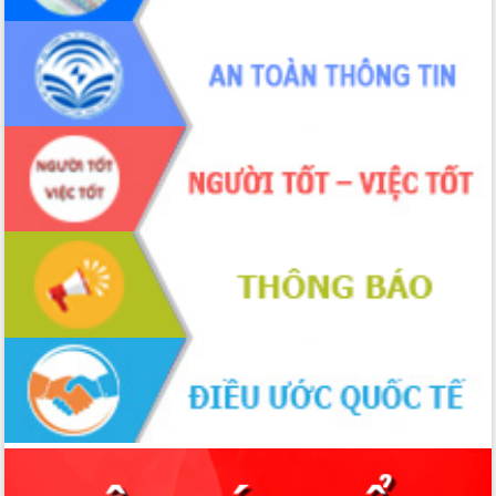
trưởng đạt 5,86% trong năm 2026
UBND tỉnh Đắk Lắk triển khai công tác
quốc phòng, quân sự địa phương năm
2026
Đắk Lắk tập trung toàn lực khắc phục
tồn tại IUU, sẵn sàng làm việc với
Đoàn thanh tra EC
Chủ tịch UBND tỉnh Tạ Anh Tuấn thăm,
chúc mừng các bệnh viện nhân Ngày
Thầy thuốc Việt Nam
Rộn ràng lễ hội truyền thống Sông
nước Đà Nông lần thứ I năm 2026
Kỳ họp Chuyên đề lần thứ Năm, HĐND
tỉnh Đắk Lắk thông qua các nghị quyết
quan trọng
Thống nhất danh sách giới thiệu ứng
cử đại biểu Quốc hội khoá XVI và đại
biểu HĐND tỉnh Đắk Lắk, nhiệm kỳ
2026-2031
Phát động hai phong trào thi đua quan