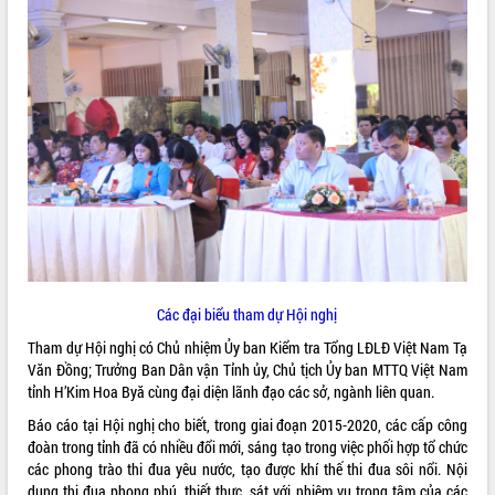
ĐIỂM TIN VĂN BẢN
QUY HOẠCH - KẾ HOẠCH
Các đại biểu tham dự Hội nghị
Tham dự Hội nghị có Chủ nhiệm Ủy ban Kiểm tra Tổng LĐLĐ Việt Nam Tạ
Văn Đồng; Trưởng Ban Dân vận Tỉnh ủy, Chủ tịch Ủy ban MTTQ Việt Nam
tỉnh H’Kim Hoa Byă cùng đại diện lãnh đạo các sở, ngành liên quan.
Báo cáo tại Hội nghị cho biết, trong giai đoạn 2015-2020, các cấp công
đoàn trong tỉnh đã có nhiều đổi mới, sáng tạo trong việc phối hợp tổ chức
các phong trào thi đua yêu nước, tạo được khí thế thi đua sôi nổi. Nội
dung thi đua phong phú, thiết thực, sát với nhiệm vụ trọng tâm của các