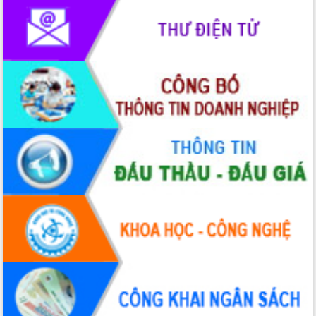
Chương trình “Gặp gỡ hữu nghị –
Friendship Meeting New Year 2026”
Bầu cử Quốc hội và HĐND: Cử tri Đắk
Lắk gửi gắm niềm tin, kỳ vọng vào lá
phiếu
Đắk Lắk sẵn sàng các điều kiện cho
Ngày hội bầu cử đại biểu Quốc hội
khóa XVI và HĐND các cấp nhiệm kỳ
2026-2031
Đảm bảo cuộc bầu cử đại biểu Quốc
hội và đại biểu HĐND các cấp diễn ra
an toàn, hiệu quả, đúng quy định
Thủ tướng Chính phủ Phạm Minh Chính
kiểm tra, chỉ đạo hoàn thành các dự
án cao tốc và thăm khu tái định cư tại
Đắk Lắk
Sôi nổi Hội đua ngựa truyền thống Gò
Thì Thùng mừng Xuân Bính Ngọ 2026
Lãnh đạo tỉnh dâng hương tưởng niệm
tại Đập Đồng Cam đầu Xuân Bính Ngọ
Ngành nông nghiệp phấn đấu tăng