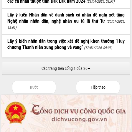
các cá nhân thuộc tỉnh Đắk Lắk năm 2024
(23/04/2025, 08:51)
VIDEO
Lấy ý kiến Nhân dân về danh sách cá nhân đề nghị xét tặng
Nghệ nhân nhân dân, nghệ nhân ưu tú lầ thứ Tư
(20/01/2025,
15:01)
Lấy ý kiến nhân dân trong việc xét đề nghị khen thưởng “Huy
chương Thanh niên xung phong vẻ vang”
(17/01/2025, 09:07)
Lễ truy tặng danh hiệu “Bà Mẹ Việt
Các trang trên cổng 1 của 26
Nam Anh hùng” và trao Huân chương
Lao động
UBND tỉnh Đắk Lắk triển khai nhiệm
Trước
Tiếp theo
vụ 6 tháng cuối năm 2026
Kỳ họp thứ Hai, Hội đồng nhân dân
tỉnh khóa XI quyết nghị nhiều nội dung
quan trọng
ALBUM ẢNH
Bí thư Tỉnh ủy Lương Nguyễn Minh
Triết thăm, tặng quà người có công với
cách mạng