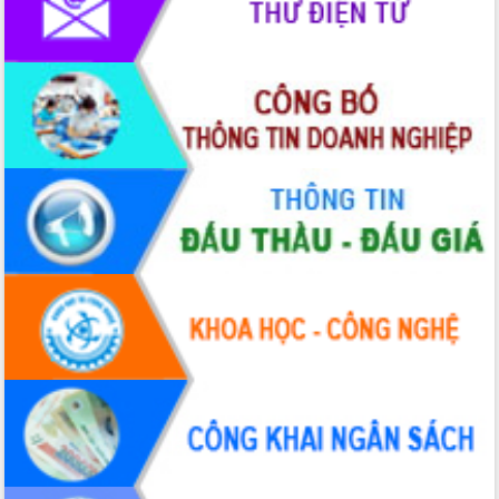
HĐND tỉnh thông qua điều chỉnh Quy
hoạch tỉnh thời kỳ 2021-2030
Hội thảo góp ý hồ sơ điều chỉnh quy
hoạch tỉnh Đắk Lắk thời kỳ 2021-2030,
tầm nhìn đến năm 2050
Nâng cao hiệu quả hoạt động của các
doanh nghiệp nhà nước
Hội nghị triển khai kết nối mạng
truyền số liệu chuyên dùng phục vụ cơ
quan Đảng, Nhà nước
Lễ phát động chuỗi hoạt động chung
tay làm sạch môi trường
Xã Ea Kar bước chuyển mình trong
công tác cải cách hành chính mô hình
mới
UBND tỉnh họp báo định kỳ tháng 4
năm 2026
Hội thảo khoa học “Giải pháp thúc đẩy
phát triển nền kinh tế xanh tại tỉnh
Đắk Lắk”
Tăng cường giám sát, đôn đốc thực