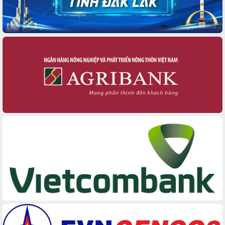
du khách thông qua Hệ thống cơ sở dữ
liệu và Bản đồ số
Tập huấn ứng dụng trí tuệ nhân tạo (AI)
trong thương mại điện tử năm 2026
Đoàn đại biểu Quốc hội tỉnh Đắk Lắk
trao đổi thông tin trước Kỳ họp thứ
nhất, Quốc hội khóa XVI
Quyết liệt cải cách hành chính, khơi
thông nguồn lực phát triển
Nâng cao hiệu lực, hiệu quả HĐND
tỉnh thông qua hiện đại hóa hành chính
Xã Ea Phê gắn cải cách hành chính với
chuyển đổi số
Phó Chủ tịch Thường trực UBND tỉnh
Hồ Thị Nguyên Thảo làm việc tại Trung
tâm Phục vụ hành chính công xã Ea
Phê
Xây dựng nền hành chính số đồng
hành cùng nông dân dân, doanh nghiệp
Giai đoạn 2026-2030, Đắk Lắk phấn
đấu có 77% xã đạt chuẩn nông thôn