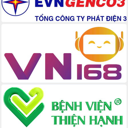
mới
Chuyển đổi số 'mở đường' cho nông
nghiệp Đắk Lắk tăng trưởng bứt phá
Triển khai đồng bộ đo đạc, lập hồ sơ
địa chính, hoàn thiện cơ sở dữ liệu đất
đai
Ứng dụng sinh trắc học - Bước tiến
trong hành trình chuyển đổi số tại Đắk
Lắk
Đắk Lắk nâng cao hiệu quả công tác
Đảng từ Sổ tay đảng viên điện tử
Đắk Lắk đẩy mạnh nuôi biển công
nghệ, hướng tới phát triển thủy sản
bền vững
Tập huấn nâng cao năng lực triển khai
chuyển đổi số cho cán bộ, công chức
cấp xã
Đắk Lắk phát động hưởng ứng Ngày
Quyền của người tiêu dùng Việt Nam
2026