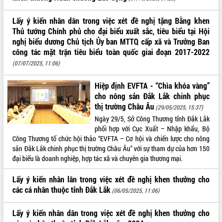
ĐIỂM TIN VĂN BẢN
Lấy ý kiến nhân dân trong việc xét đề nghị tặng Bằng khen
Thủ tướng Chính phủ cho đại biểu xuất sắc, tiêu biểu tại Hội
QUY HOẠCH - KẾ HOẠCH
nghị biểu dương Chủ tịch Ủy ban MTTQ cấp xã và Trưởng Ban
công tác mặt trận tiêu biểu toàn quốc giai đoạn 2017-2022
(07/07/2025, 11:06)
Hiệp định EVFTA - “Chìa khóa vàng”
cho nông sản Đắk Lắk chinh phục
thị trường Châu Âu
(29/05/2025, 15:37)
Ngày 29/5, Sở Công Thương tỉnh Đắk Lắk
phối hợp với Cục Xuất – Nhập khẩu, Bộ
Công Thương tổ chức hội thảo “EVFTA – Cơ hội và chiến lược cho nông
sản Đắk Lắk chinh phục thị trường Châu Âu” với sự tham dự của hơn 150
đại biểu là doanh nghiệp, hợp tác xã và chuyên gia thương mại.
Lấy ý kiến nhân lân trong việc xét đề nghị khen thưởng cho
các cá nhân thuộc tỉnh Đắk Lắk
(06/05/2025, 11:06)
Lấy ý kiến nhân dân trong việc xét đề nghị khen thưởng cho