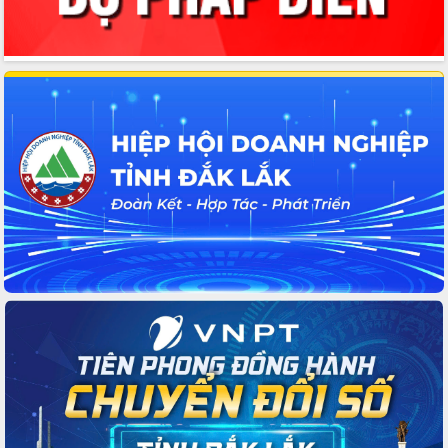
nhanh tiến độ các dự án trọng điểm
trong Khu kinh tế Nam Phú Yên
Hòn Yến phát triển du lịch gắn với bảo
tồn biển
Lấy ý kiến điều chỉnh Quy hoạch tỉnh
Đắk Lắk thời kỳ 2021-2030, tầm nhìn
đến năm 2050
Phát động chiến dịch 30 ngày đêm
giải phóng mặt bằng Tuyến đường bộ
ven biển
Đắk Lắk nỗ lực thúc đẩy tăng trưởng
kinh tế từ 10% trở lên trong Quý
II/2026
Đắk Lắk ký kết thỏa thuận hợp tác về
chuyển đổi số giai đoạn 2026 – 2030
với Tập đoàn Bưu chính Viễn thông
Việt Nam
Thứ trưởng Bộ Y tế làm việc với tỉnh
Đắk Lắk về phát triển nhân lực y tế
cho trạm y tế cấp xã
Du lịch Đắk Lắk nâng tầm trải nghiệm