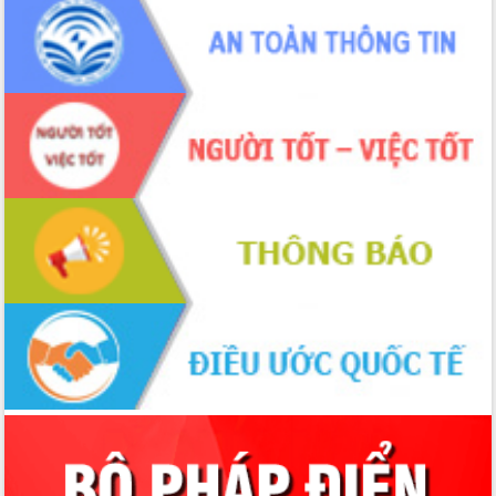
hiện nhiệm vụ quản lý tài sản công
hàng tuần
Tháo gỡ những vướng mắc, đẩy mạnh
công tác cải cách thủ tục hành chính
tại Trung tâm Phục vụ hành chính
công tỉnh
Đắk Lắk: Tôn vinh 46 giải pháp tại Hội
thi Sáng tạo Kỹ thuật 2024 - 2025
Đắk Lắk rà soát, điều chỉnh Đề án 190
về phát triển nuôi trồng thủy sản
Phó Chủ tịch UBND tỉnh Đắk Lắk
Trương Công Thái kiểm tra thực địa
Dự án cao tốc Khánh Hòa - Buôn Ma
Thuột
Định vị cà phê Việt Nam như một “di
sản sống” trong dòng chảy toàn cầu
Xây dựng nông thôn mới: Nâng cao đời
sống người dân từ những mô hình thiết
thực
Quyết liệt tháo gỡ vướng mắc, đẩy