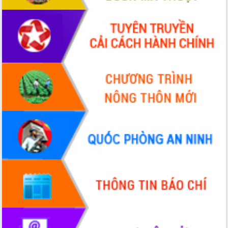
ứng để giữ vững thị trường xuất khẩu
Diễn đàn Kinh tế tư nhân Việt Nam đột
phá cơ chế - Hợp tác công tư
Đề án 06 tạo bước ngoặt đột phá trong
cải cách hành chính tỉnh Đắk Lắk
Kết nối tour, đẩy mạnh chuyển đổi số
để phát triển du lịch Đắk Lắk
Khởi động Dự án Đầu tư xây dựng hạ
tầng kỹ thuật Cụm công nghiệp Tân
Tiến
Gặp mặt các cơ quan báo chí nhân Kỷ
niệm 101 năm Ngày Báo chí Cách
mạng Việt Nam
Đắk Lắk sơ kết 4 năm triển khai thực
hiện Đề án 06 của Chính phủ
Họp báo thông tin về Hội nghị Công bố
Quy hoạch và Xúc tiến đầu tư tỉnh Đắk
Lắk
Khơi thông điểm nghẽn, đẩy nhanh
giải ngân vốn khắc phục thiên tai