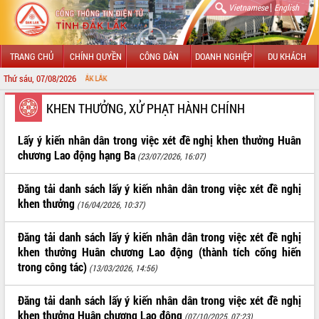
|
Vietnamese
English
TRANG CHỦ
CHÍNH QUYỀN
CÔNG DÂN
DOANH NGHIỆP
DU KHÁCH
Thứ sáu, 07/08/2026
CHÀO MỪ
GIỚI THIỆU
KHEN THƯỞNG, XỬ PHẠT HÀNH CHÍNH
LÃNH ĐẠO UBND TỈNH
Lấy ý kiến nhân dân trong việc xét đề nghị khen thưởng Huân
chương Lao động hạng Ba
(23/07/2026, 16:07)
TIN TỨC SỰ KIỆN
Đăng tải danh sách lấy ý kiến nhân dân trong việc xét đề nghị
SỞ, BAN, NGÀNH
khen thưởng
(16/04/2026, 10:37)
UBND CÁC XÃ, PHƯỜNG
Đăng tải danh sách lấy ý kiến nhân dân trong việc xét đề nghị
khen thưởng Huân chương Lao động (thành tích cống hiến
THÔNG TIN CHỈ ĐẠO ĐIỀU HÀNH
trong công tác)
(13/03/2026, 14:56)
HỆ THỐNG VĂN BẢN
Đăng tải danh sách lấy ý kiến nhân dân trong việc xét đề nghị
VĂN BẢN HĐND TỈNH
khen thưởng Huân chương Lao động
(07/10/2025, 07:23)