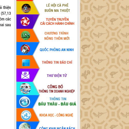
i thiện
 (57,13
hóm các
hai sau