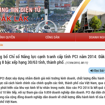
ÍNH QUYỀN
CÔNG DÂN
DOANH NGH
g bố Chỉ số Năng lực cạnh tranh cấp tỉnh PCI năm 2014: Đắk
g 8 bậc xếp hạng 30/63 tỉnh, thành phố.
(17/04/2015, 08:11)
Đọc bài 
 PCI được xây dựng nhằm đánh giá môi trường kinh doanh, chất lượng điều hành 
lực cải cách hành chính của chính quyền các tỉnh, thành phố của Việt Nam, qua 
 phát triển của khu vực kinh tế tư nhân trong nước. Báo cáo PCI 2014 là kết quả đ
ứ 10 liên tiếp, với sự tham gia của 9.859 doanh nghiệp dân doanh. PCI đại diện ch
ung của cộng đồng doanh nghiệp dân doanh về chất lượng điều hành kinh tế của 6
phố Việt Nam.