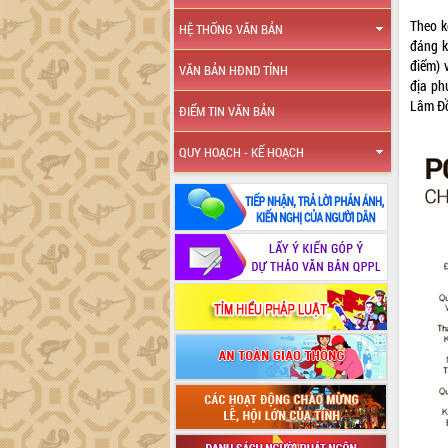
Theo k
HỆ THỐNG VĂN BẢN
đáng k
điểm) 
VĂN BẢN HĐND TỈNH
địa ph
Lâm Đồn
ĐIỂM TIN VĂN BẢN
QUY HOẠCH - KẾ HOẠCH