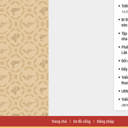
Triể
13:21
Bí t
trên
Tập
nhà
Phiê
Lắk
Đối 
Đẩy 
Triể
thực
UBN
Triể
(08/0
Trang chủ
Sơ đồ cổng
Đăng nhập