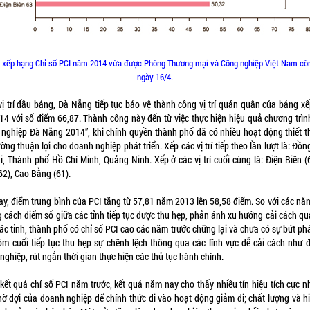
 xếp hạng Chỉ số PCI năm 2014 vừa được Phòng Thương mại và Công nghiệp Việt Nam cô
ngày 16/4.
vị trí đầu bảng, Đà Nẵng tiếp tục bảo vệ thành công vị trí quán quân của bảng x
14 với số điểm 66,87. Thành công này đến từ việc thực hiện hiệu quả chương trì
nghiệp Đà Nẵng 2014”, khi chính quyền thành phố đã có nhiều hoạt động thiết t
ờng thuận lợi cho doanh nghiệp phát triển. Xếp các vị trí tiếp theo lần lượt là: Đồ
i, Thành phố Hồ Chí Minh, Quảng Ninh. Xếp ở các vị trí cuối cùng là: Điện Biên (6
62), Cao Bằng (61).
y, điểm trung bình của PCI tăng từ 57,81 năm 2013 lên 58,58 điểm. So với các năm
 cách điểm số giữa các tỉnh tiếp tục được thu hẹp, phản ánh xu hướng cải cách qu
ác tỉnh, thành phố có chỉ số PCI cao các năm trước chững lại và chưa có sự bứt phá
óm cuối tiếp tục thu hẹp sự chênh lệch thông qua các lĩnh vực dễ cải cách như 
nghiệp, rút ngắn thời gian thực hiện các thủ tục hành chính.
 kết quả chỉ số PCI năm trước, kết quả năm nay cho thấy nhiều tín hiệu tích cực nh
hờ đợi của doanh nghiệp để chính thức đi vào hoạt động giảm đi; chất lượng và h