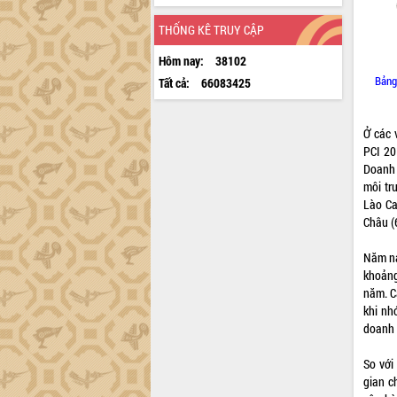
THỐNG KÊ TRUY CẬP
Hôm nay:
38102
Bảng
Tất cả:
66083425
Ở các 
PCI 20
Doanh 
môi trư
Lào Ca
Châu (
Năm na
khoảng
năm. C
khi nh
doanh 
So với
gian c