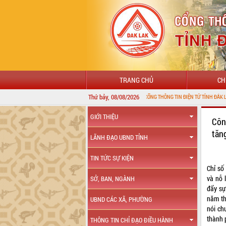
TRANG CHỦ
CH
Thứ bảy, 08/08/2026
CHÀO MỪNG ĐẾN VỚI CỔNG THÔNG TIN ĐIỆN TỬ TỈNH ĐẮK LẮK
GIỚI THIỆU
Côn
tăn
LÃNH ĐẠO UBND TỈNH
TIN TỨC SỰ KIỆN
Chỉ số
và nỗ 
SỞ, BAN, NGÀNH
đẩy sự
năm th
UBND CÁC XÃ, PHƯỜNG
nói ch
thành 
THÔNG TIN CHỈ ĐẠO ĐIỀU HÀNH