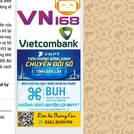
á trình
lòng về
tin của
trở lại
ăm nay,
ch vụ hỗ
PCI lại
ng tính
đất đai
ải cách
hế Sự
ỉnh