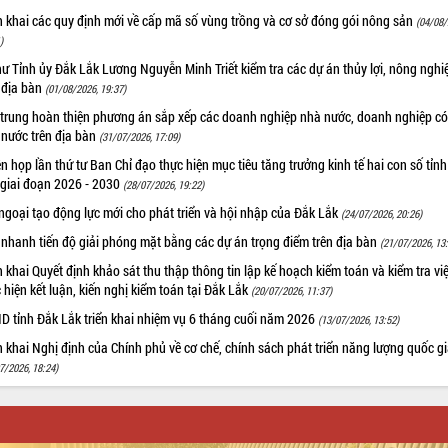
n khai các quy định mới về cấp mã số vùng trồng và cơ sở đóng gói nông sản
(04/08/
)
hư Tỉnh ủy Đắk Lắk Lương Nguyễn Minh Triết kiểm tra các dự án thủy lợi, nông nghi
 địa bàn
(01/08/2026, 19:37)
 trung hoàn thiện phương án sắp xếp các doanh nghiệp nhà nước, doanh nghiệp có
 nước trên địa bàn
(31/07/2026, 17:09)
n họp lần thứ tư Ban Chỉ đạo thực hiện mục tiêu tăng trưởng kinh tế hai con số tỉn
 giai đoạn 2026 - 2030
(28/07/2026, 19:22)
ngoại tạo động lực mới cho phát triển và hội nhập của Đắk Lắk
(24/07/2026, 20:26)
nhanh tiến độ giải phóng mặt bằng các dự án trọng điểm trên địa bàn
(21/07/2026, 13
n khai Quyết định khảo sát thu thập thông tin lập kế hoạch kiểm toán và kiểm tra vi
 hiện kết luận, kiến nghị kiểm toán tại Đắk Lắk
(20/07/2026, 11:37)
D tỉnh Đắk Lắk triển khai nhiệm vụ 6 tháng cuối năm 2026
(13/07/2026, 13:52)
n khai Nghị định của Chính phủ về cơ chế, chính sách phát triển năng lượng quốc g
7/2026, 18:24)