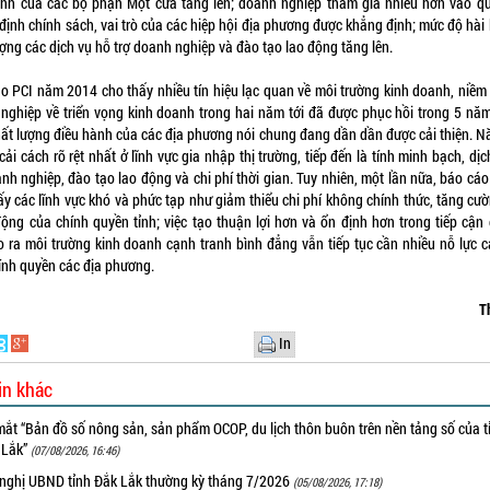
nh của các bộ phận Một cửa tăng lên; doanh nghiệp tham gia nhiều hơn vào qu
định chính sách, vai trò của các hiệp hội địa phương được khẳng định; mức độ hài 
ượng các dịch vụ hỗ trợ doanh nghiệp và đào tạo lao động tăng lên.
o PCI năm 2014 cho thấy nhiều tín hiệu lạc quan về môi trường kinh doanh, niềm 
nghiệp về triển vọng kinh doanh trong hai năm tới đã được phục hồi trong 5 năm 
hất lượng điều hành của các địa phương nói chung đang dần dần được cải thiện. N
cải cách rõ rệt nhất ở lĩnh vực gia nhập thị trường, tiếp đến là tính minh bạch, dị
anh nghiệp, đào tạo lao động và chi phí thời gian. Tuy nhiên, một lần nữa, báo cáo 
ấy các lĩnh vực khó và phức tạp như giảm thiểu chi phí không chính thức, tăng cườ
ộng của chính quyền tỉnh; việc tạo thuận lợi hơn và ổn định hơn trong tiếp cận 
o ra môi trường kinh doanh cạnh tranh bình đẳng vẫn tiếp tục cần nhiều nỗ lực c
ính quyền các địa phương.
T
In
in khác
ắt “Bản đồ số nông sản, sản phẩm OCOP, du lịch thôn buôn trên nền tảng số của t
 Lắk”
(07/08/2026, 16:46)
 nghị UBND tỉnh Đắk Lắk thường kỳ tháng 7/2026
(05/08/2026, 17:18)