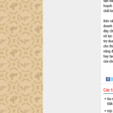
vận hà
hoạch 
chất l
Báo cá
doanh 
đây. C
nỗ lực 
trợ do
cho th
năng đ
hay tạ
của ch
Các t
Ra m
Đắk
Hội