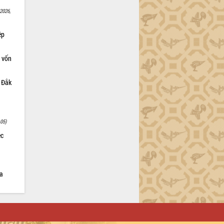
2026,
ệp
 vốn
h Đắk
:05)
ệc
ia