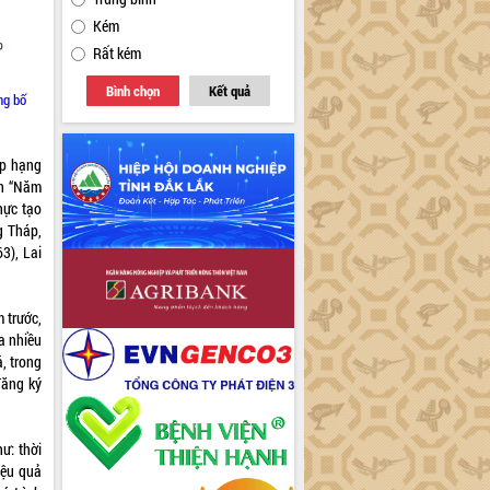
Kém
Rất kém
Bình chọn
Kết quả
ng bố
ếp hạng
nh “Năm
hực tạo
ng Tháp,
3), Lai
 trước,
a nhiều
, trong
đăng ký
ư: thời
iệu quả