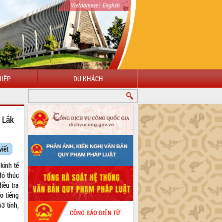
|
Vietnamese
English
IỆP
DU KHÁCH
 Lắk
viết
kinh tế
đó thúc
iều tra
o tiếng
3 tỉnh,