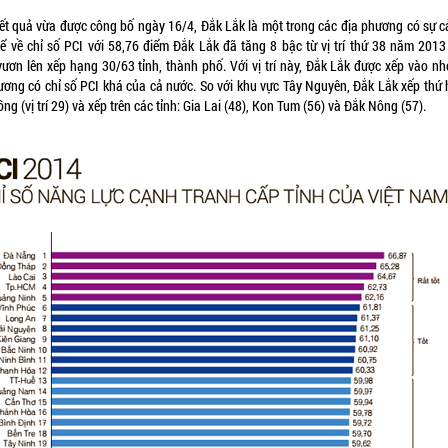
ết quả vừa được công bố ngày 16/4, Đắk Lắk là một trong các địa phương có sự cả
ể về chỉ số PCI với 58,76 điểm Đắk Lắk đã tăng 8 bậc từ vị trí thứ 38 năm 2013
vươn lên xếp hạng 30/63 tỉnh, thành phố. Với vị trí này, Đắk Lắk được xếp vào n
ương có chỉ số PCI khá của cả nước. So với khu vực Tây Nguyên, Đắk Lắk xếp thứ 
g (vị trí 29) và xếp trên các tỉnh: Gia Lai (48), Kon Tum (56) và Đắk Nông (57).