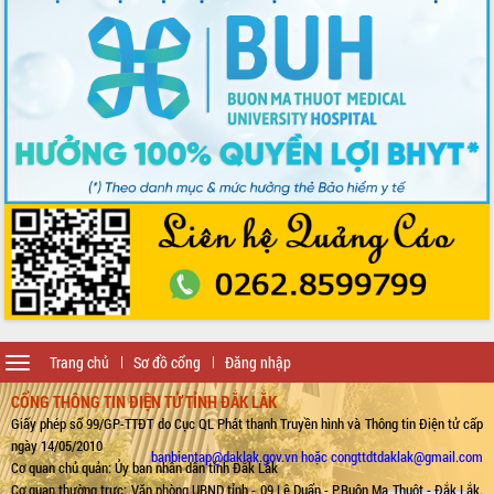
Toggle
Trang chủ
Sơ đồ cổng
Đăng nhập
navigation
CỔNG THÔNG TIN ĐIỆN TỬ TỈNH ĐẮK LẮK
Giấy phép số 99/GP-TTĐT do Cục QL Phát thanh Truyền hình và Thông tin Điện tử cấp
ngày 14/05/2010
banbientap@daklak.gov.vn hoặc congttdtdaklak@gmail.com
Cơ quan chủ quản: Ủy ban nhân dân tỉnh Đắk Lắk
Cơ quan thường trực: Văn phòng UBND tỉnh - 09 Lê Duẩn - P.Buôn Ma Thuột - Đắk Lắk.