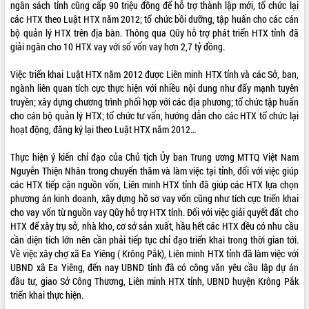
ngân sách tỉnh cũng cấp 90 triệu đồng để hỗ trợ thành lập mới, tổ chức lại
VIDEO
các HTX theo Luật HTX năm 2012; tổ chức bồi dưỡng, tập huấn cho các cán
bộ quản lý HTX trên địa bàn. Thông qua Qũy hỗ trợ phát triển HTX tỉnh đã
Không có file video nào để phát.
giải ngân cho 10 HTX vay với số vốn vay hơn 2,7 tỷ đồng.
ALBUM ẢNH
Việc triển khai Luật HTX năm 2012 được Liên minh HTX tỉnh và các Sở, ban,
ngành liên quan tích cực thực hiện với nhiều nội dung như đẩy mạnh tuyên
truyền; xây dựng chương trình phối hợp với các địa phương; tổ chức tập huấn
cho cán bộ quản lý HTX; tổ chức tư vấn, hướng dẫn cho các HTX tổ chức lại
hoạt động, đăng ký lại theo Luật HTX năm 2012…
Thực hiện ý kiến chỉ đạo của Chủ tịch Ủy ban Trung ương MTTQ Việt Nam
Nguyễn Thiện Nhân trong chuyến thăm và làm việc tại tỉnh, đối với việc giúp
các HTX tiếp cận nguồn vốn, Liên minh HTX tỉnh đã giúp các HTX lựa chọn
phương án kinh doanh, xây dựng hồ sơ vay vốn cũng như tích cực triển khai
LIÊN KẾT WEB
cho vay vốn từ nguồn vay Qũy hỗ trợ HTX tỉnh. Đối với việc giải quyết đất cho
HTX để xây trụ sở, nhà kho, cơ sở sản xuất, hầu hết các HTX đều có nhu cầu
cần diện tích lớn nên cần phải tiếp tục chỉ đạo triển khai trong thời gian tới.
Về việc xây chợ xã Ea Yiêng ( Krông Pắk), Liên minh HTX tỉnh đã làm việc với
UBND xã Ea Yiêng, đến nay UBND tỉnh đã có công văn yêu cầu lập dự án
THỐNG KÊ TRUY CẬP
đầu tư, giao Sở Công Thương, Liên minh HTX tỉnh, UBND huyện Krông Pắk
triển khai thực hiện.
Hôm nay:
26502