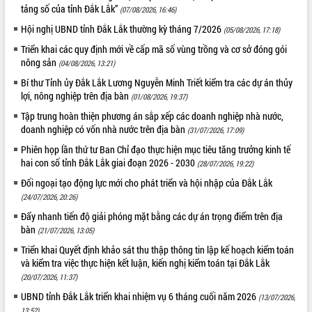
tảng số của tỉnh Đắk Lắk”
(07/08/2026, 16:46)
Hội nghị UBND tỉnh Đắk Lắk thường kỳ tháng 7/2026
(05/08/2026, 17:18)
Triển khai các quy định mới về cấp mã số vùng trồng và cơ sở đóng gói
nông sản
(04/08/2026, 13:21)
Bí thư Tỉnh ủy Đắk Lắk Lương Nguyễn Minh Triết kiểm tra các dự án thủy
lợi, nông nghiệp trên địa bàn
(01/08/2026, 19:37)
Tập trung hoàn thiện phương án sắp xếp các doanh nghiệp nhà nước,
doanh nghiệp có vốn nhà nước trên địa bàn
(31/07/2026, 17:09)
Phiên họp lần thứ tư Ban Chỉ đạo thực hiện mục tiêu tăng trưởng kinh tế
hai con số tỉnh Đắk Lắk giai đoạn 2026 - 2030
(28/07/2026, 19:22)
Đối ngoại tạo động lực mới cho phát triển và hội nhập của Đắk Lắk
(24/07/2026, 20:26)
Đẩy nhanh tiến độ giải phóng mặt bằng các dự án trọng điểm trên địa
bàn
(21/07/2026, 13:05)
Triển khai Quyết định khảo sát thu thập thông tin lập kế hoạch kiểm toán
và kiểm tra việc thực hiện kết luận, kiến nghị kiểm toán tại Đắk Lắk
(20/07/2026, 11:37)
UBND tỉnh Đắk Lắk triển khai nhiệm vụ 6 tháng cuối năm 2026
(13/07/2026,
13:52)