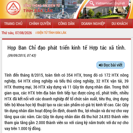
|
Vietnamese
English
TRANG CHỦ
CHÍNH QUYỀN
CÔNG DÂN
DOANH NGHIỆP
DU KHÁCH
Thứ sáu, 07/08/2026
NG THÔNG TIN ĐIỆN TỬ TỈNH ĐẮK LẮK
GIỚI THIỆU
Họp Ban Chỉ đạo phát triển kinh tế Hợp tác xã tỉnh.
(09/09/2015, 07:43)
LÃNH ĐẠO UBND TỈNH
Đọc bài viết
TIN TỨC SỰ KIỆN
Tính đến tháng 8/2015, toàn tỉnh có 354 HTX, trong đó có 172 HTX nông
SỞ, BAN, NGÀNH
nghiệp, 64 HTX công nghiệp và tiểu thủ công nghiệp, 32 HTX vận tải, 39
HTX thương mại, 36 HTX xây dựng và 11 Qũy tín dụng nhân dân. Trong thời
UBND CÁC XÃ, PHƯỜNG
gian qua, các HTX trên địa bàn tỉnh tiếp tục được củng cố, phát triển, nhiều
HTX đã kết nối với các doanh nghiệp để tổ chức sản xuất, tiêu thụ, ứng dụng
tiến bộ khoa học kỹ thuật tạo ra các sản phẩm có giá trị kinh tế cao. Các Qũy
THÔNG TIN CHỈ ĐẠO ĐIỀU HÀNH
tín dụng nhân dân hoạt động ổn định, doanh thu, lợi nhuận và dư nợ cho vay
tăng qua các năm. Các Qũy tín dụng nhân dân đã thu hút 24.853 thành viên
HỆ THỐNG VĂN BẢN
tham gia tăng gần 2.000 thành viên so với cùng kỳ năm trước với dư nợ cho
vay trên 1.000 tỷ đồng.
VĂN BẢN HĐND TỈNH