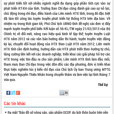
sự phát triển tốt với nhiều ngành nghề đa dạng góp phần tích cực vào sự
phát triển KT-XH của tỉnh. Trưởng Ban Chỉ đạo cũng đánh giá cao sự nỗ lực,
chủ động trong chỉ đạo, điều hành của Liên minh HTX tỉnh, trong đó đặc biệt
đã làm tốt công tác tuyên truyền phát triển hệ thống HTX trên địa bàn. Về
nhiệm vụ trong thời gian tới, Phó Chủ tịch UBND tỉnh đề nghị các đơn vị đẩy
mạnh tuyên truyền phổ biến Kết luận số 56-KL/TW ngày 21/02/2013 của Bộ
Chính trị về đổi mới, nâng cao hiệu quả kinh tế tập thể; tuyên truyền Luật
HTX năm 2012 và các văn bản hướng dẫn thi hành; tuyên truyền việc đăng
ký lại, chuyển đổi hoạt động của HTX theo Luật HTX năm 2012; Liên minh
HTX tỉnh cần định hướng, hướng dẫn các HTX phát triển theo hướng tự chủ,
tăng cường liên kết với các doanh nghiệp; triển khai các giải pháp hỗ trợ các
HTX trong việc tìm đầu ra cho sản phẩm; Liên minh HTX tỉnh làm đầu mối,
tham mưu Ban Chỉ đạo trong việc đôn đốc các địa phương, đơn vị triển khai
thực hiện nghiêm túc ý kiến chỉ đạo của Chủ tịch Ủy ban Trung ương MTTQ
Việt Nam Nguyễn Thiện Nhân trong chuyến thăm và làm việc tại tỉnh tháng 7
vừa qua.
Thế Sự
In
Các tin khác
Ra mắt “Bản đồ số nông sản, sản phẩm OCOP, du lịch thôn buôn trên nền