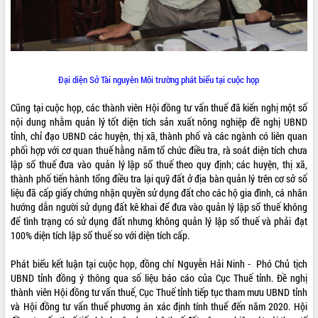
sầu riêng tại Đắk Lắk
Trình diễn nghệ thuật chế biến các
món ăn từ sầu riêng
Đắk Lắk công bố Quy hoạch và xúc
tiến đầu tư tỉnh
Đại diện Sở Tài nguyên Môi trường phát biểu tại cuộc họp
Ngành cá ngừ Đắk Lắk chủ động thích
ứng để giữ vững thị trường xuất khẩu
Cũng tại cuộc họp, các thành viên Hội đồng tư vấn thuế đã kiến nghị một số
Diễn đàn Kinh tế tư nhân Việt Nam đột
nội dung nhằm quản lý tốt diện tích sản xuất nông nghiệp đề nghị UBND
phá cơ chế - Hợp tác công tư
tỉnh, chỉ đạo UBND các huyện, thị xã, thành phố và các ngành có liên quan
Đề án 06 tạo bước ngoặt đột phá trong
phối hợp với cơ quan thuế hằng năm tổ chức điều tra, rà soát diện tích chưa
cải cách hành chính tỉnh Đắk Lắk
lập sổ thuế đưa vào quản lý lập sổ thuế theo quy định; các huyện, thị xã,
thành phố tiến hành tổng điều tra lại quỹ đất ở địa bàn quản lý trên cơ sở số
Kết nối tour, đẩy mạnh chuyển đổi số
liệu đã cấp giấy chứng nhận quyền sử dụng đất cho các hộ gia đình, cá nhân
để phát triển du lịch Đắk Lắk
hướng dẫn người sử dụng đất kê khai để đưa vào quản lý lập sổ thuế không
Khởi động Dự án Đầu tư xây dựng hạ
để tình trạng có sử dụng đất nhưng không quản lý lập sổ thuế và phải đạt
tầng kỹ thuật Cụm công nghiệp Tân
100% diện tích lập sổ thuế so với diện tích cấp.
Tiến
Gặp mặt các cơ quan báo chí nhân Kỷ
Phát biểu kết luận tại cuộc họp, đồng chí Nguyễn Hải Ninh - Phó Chủ tịch
niệm 101 năm Ngày Báo chí Cách
UBND tỉnh đồng ý thông qua số liệu báo cáo của Cục Thuế tỉnh. Đề nghị
mạng Việt Nam
thành viên Hội đồng tư vấn thuế, Cục Thuế tỉnh tiếp tục tham mưu UBND tỉnh
Đắk Lắk sơ kết 4 năm triển khai thực
và Hội đồng tư vấn thuế phương án xác định tính thuế đến năm 2020. Hội