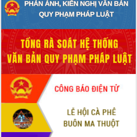
Định vị cà phê Việt Nam như một “di
sản sống” trong dòng chảy toàn cầu
Xây dựng nông thôn mới: Nâng cao đời
sống người dân từ những mô hình thiết
thực
Quyết liệt tháo gỡ vướng mắc, đẩy
nhanh tiến độ các dự án trọng điểm
trong Khu kinh tế Nam Phú Yên
Hòn Yến phát triển du lịch gắn với bảo
tồn biển
Lấy ý kiến điều chỉnh Quy hoạch tỉnh
Đắk Lắk thời kỳ 2021-2030, tầm nhìn
đến năm 2050
Phát động chiến dịch 30 ngày đêm
giải phóng mặt bằng Tuyến đường bộ
ven biển
Đắk Lắk nỗ lực thúc đẩy tăng trưởng
kinh tế từ 10% trở lên trong Quý
II/2026
Đắk Lắk ký kết thỏa thuận hợp tác về
chuyển đổi số giai đoạn 2026 – 2030