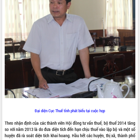
VIDEO
Trailer Lễ hội Sầu riêng Đắk Lắk năm
2026
Khám bệnh, cấp phát thuốc miễn phí
và tặng quà người dân xã Cư Pui
Hội nghị UBND tỉnh Đắk Lắk thường kỳ
tháng 7/2026
Đại diện Cục Thuế tỉnh phát biểu tại cuộc họp
Lễ truy tặng danh hiệu “Bà Mẹ Việt
ALBUM ẢNH
Nam Anh hùng” và trao Huân chương
Theo nhận định của các thành viên Hội đồng tư vấn thuế, bộ thuế 2014 tăng
Lao động
so với năm 2013 là do đưa diện tích đến hạn chịu thuế vào lập bộ và một số
UBND tỉnh Đắk Lắk triển khai nhiệm
huyện đã rà soát diện tích khai hoang. Hầu hết các huyện, thị xã, thành phố
vụ 6 tháng cuối năm 2026