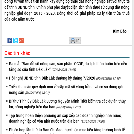
hiện Đề án 06 của Chính phủ
đồng tư vấn thuế tiến hành xây dựng bộ thuế đất nông nghiệp sát với thực tế
để trình UBND tỉnh, Chính phủ phê duyệt diện tích tính thuế sử dụng đất nông
Họp báo thông tin về Hội nghị Công bố
nghiệp giai đoạn 2015 - 2020. Đồng thời có giải pháp xử lý tiền thừa thuế
Quy hoạch và Xúc tiến đầu tư tỉnh Đắk
của các năm trước.
Lắk
Khơi thông điểm nghẽn, đẩy nhanh
Kim Bảo
giải ngân vốn khắc phục thiên tai
In
HĐND tỉnh thông qua điều chỉnh Quy
hoạch tỉnh thời kỳ 2021-2030
Các tin khác
Hội thảo góp ý hồ sơ điều chỉnh quy
hoạch tỉnh Đắk Lắk thời kỳ 2021-2030,
Ra mắt “Bản đồ số nông sản, sản phẩm OCOP, du lịch thôn buôn trên nền
tầm nhìn đến năm 2050
tảng số của tỉnh Đắk Lắk”
(07/08/2026, 16:46)
Nâng cao hiệu quả hoạt động của các
Hội nghị UBND tỉnh Đắk Lắk thường kỳ tháng 7/2026
(05/08/2026, 17:18)
doanh nghiệp nhà nước
Triển khai các quy định mới về cấp mã số vùng trồng và cơ sở đóng gói
Hội nghị triển khai kết nối mạng
nông sản
(04/08/2026, 13:21)
truyền số liệu chuyên dùng phục vụ cơ
quan Đảng, Nhà nước
Bí thư Tỉnh ủy Đắk Lắk Lương Nguyễn Minh Triết kiểm tra các dự án thủy
lợi, nông nghiệp trên địa bàn
Lễ phát động chuỗi hoạt động chung
(01/08/2026, 19:37)
tay làm sạch môi trường
Tập trung hoàn thiện phương án sắp xếp các doanh nghiệp nhà nước,
Xã Ea Kar bước chuyển mình trong
doanh nghiệp có vốn nhà nước trên địa bàn
(31/07/2026, 17:09)
công tác cải cách hành chính mô hình
Phiên họp lần thứ tư Ban Chỉ đạo thực hiện mục tiêu tăng trưởng kinh tế
mới