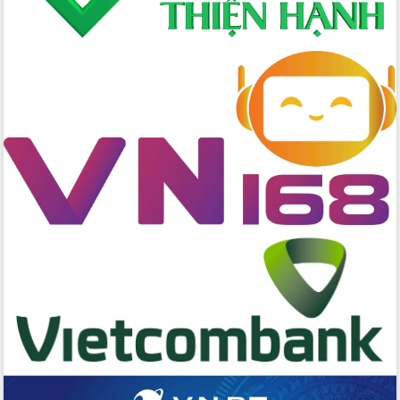
trọng trong kỷ nguyên mới
Hội nghị lần thứ tư Ban Chỉ đạo công
tác bầu cử tỉnh Đắk Lắk
Hội nghị Báo cáo viên Trung ương
tháng 01/2026
Phó Thủ tướng Hồ Quốc Dũng đánh giá
cao kết quả Chiến dịch Quang Trung
tại Đắk Lắk
Hội nghị Ban Chấp hành Đảng bộ tỉnh
Đắk Lắk lần thứ 2 (mở rộng)
Tập trung giải phóng mặt bằng, đẩy
nhanh tiến độ Tuyến đường bộ ven
biển
Gỡ khó, khởi công xây dựng, sửa chữa
toàn bộ nhà ở cho hộ dân đúng tiến độ
đề ra
UBND tỉnh Đắk Lắk tổng kết công tác
quốc phòng, quân sự địa phương năm
2025
Tập trung triển khai quyết liệt, đồng bộ
các giải pháp nhằm thực hiện hiệu quả