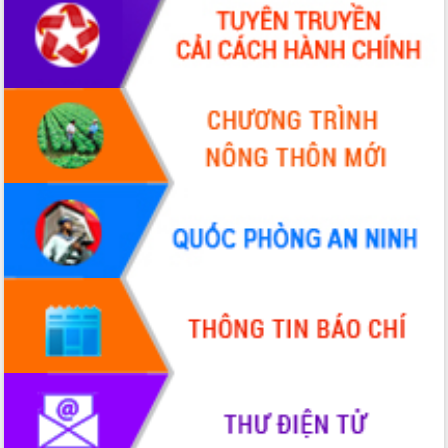
với Tập đoàn Bưu chính Viễn thông
Việt Nam
Thứ trưởng Bộ Y tế làm việc với tỉnh
Đắk Lắk về phát triển nhân lực y tế
cho trạm y tế cấp xã
Du lịch Đắk Lắk nâng tầm trải nghiệm
du khách thông qua Hệ thống cơ sở dữ
liệu và Bản đồ số
Tập huấn ứng dụng trí tuệ nhân tạo (AI)
trong thương mại điện tử năm 2026
Đoàn đại biểu Quốc hội tỉnh Đắk Lắk
trao đổi thông tin trước Kỳ họp thứ
nhất, Quốc hội khóa XVI
Quyết liệt cải cách hành chính, khơi
thông nguồn lực phát triển
Nâng cao hiệu lực, hiệu quả HĐND
tỉnh thông qua hiện đại hóa hành chính
Xã Ea Phê gắn cải cách hành chính với
chuyển đổi số
Phó Chủ tịch Thường trực UBND tỉnh