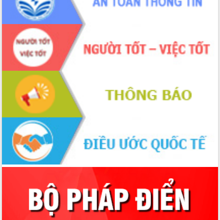
Tập huấn nâng cao năng lực triển khai
chuyển đổi số cho cán bộ, công chức
cấp xã
Đắk Lắk phát động hưởng ứng Ngày
Quyền của người tiêu dùng Việt Nam
2026
Đẩy mạnh cải cách hành chính, quyết
tâm đạt được mục tiêu tăng trưởng
hai con số trong năm 2026
Tổ chức trang trọng Lễ hội Đền thờ
Lương Văn Chánh năm 2026
Phó Bí thư Tỉnh ủy Đắk Lắk Đỗ Hữu
Huy giữ chức Bí thư Đảng ủy Ủy Ban
Nhân dân tỉnh
Bệnh án điện tử thúc đẩy chuyển đổi
số y tế tại Đắk Lắk
Chuyển đổi số thư viện: Mở rộng
không gian tri thức trong thời đại số
Đánh giá, rút kinh nghiệm công tác tổ
chức diễn tập trước ngày bầu cử