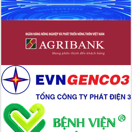
trưởng đạt 5,86% trong năm 2026
UBND tỉnh Đắk Lắk triển khai công tác
quốc phòng, quân sự địa phương năm
2026
Đắk Lắk tập trung toàn lực khắc phục
tồn tại IUU, sẵn sàng làm việc với
Đoàn thanh tra EC
Chủ tịch UBND tỉnh Tạ Anh Tuấn thăm,
chúc mừng các bệnh viện nhân Ngày
Thầy thuốc Việt Nam
Rộn ràng lễ hội truyền thống Sông
nước Đà Nông lần thứ I năm 2026
Kỳ họp Chuyên đề lần thứ Năm, HĐND
tỉnh Đắk Lắk thông qua các nghị quyết
quan trọng
Thống nhất danh sách giới thiệu ứng
cử đại biểu Quốc hội khoá XVI và đại
biểu HĐND tỉnh Đắk Lắk, nhiệm kỳ
2026-2031
Phát động hai phong trào thi đua quan