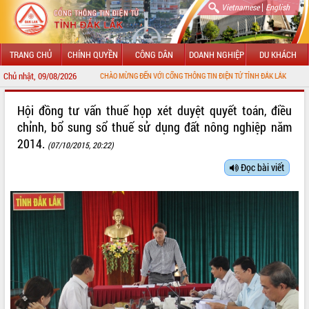
|
Vietnamese
English
TRANG CHỦ
CHÍNH QUYỀN
CÔNG DÂN
DOANH NGHIỆP
DU KHÁCH
Chủ nhật, 09/08/2026
CHÀO MỪNG ĐẾN VỚI CỔNG THÔNG TIN ĐIỆN TỬ TỈNH ĐẮK LẮK
GIỚI THIỆU
Hội đồng tư vấn thuế họp xét duyệt quyết toán, điều
chỉnh, bổ sung sổ thuế sử dụng đất nông nghiệp năm
LÃNH ĐẠO UBND TỈNH
2014.
(07/10/2015, 20:22)
TIN TỨC SỰ KIỆN
Đọc bài viết
SỞ, BAN, NGÀNH
UBND CÁC XÃ, PHƯỜNG
THÔNG TIN CHỈ ĐẠO ĐIỀU HÀNH
HỆ THỐNG VĂN BẢN
VĂN BẢN HĐND TỈNH