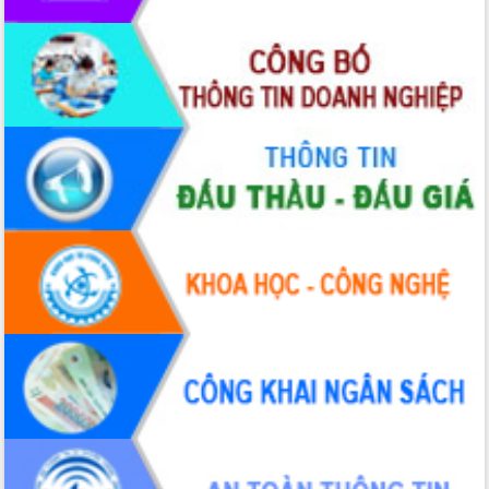
Hồ Thị Nguyên Thảo làm việc tại Trung
tâm Phục vụ hành chính công xã Ea
Phê
Xây dựng nền hành chính số đồng
hành cùng nông dân dân, doanh nghiệp
Giai đoạn 2026-2030, Đắk Lắk phấn
đấu có 77% xã đạt chuẩn nông thôn
mới
Chuyển đổi số 'mở đường' cho nông
nghiệp Đắk Lắk tăng trưởng bứt phá
Triển khai đồng bộ đo đạc, lập hồ sơ
địa chính, hoàn thiện cơ sở dữ liệu đất
đai
Ứng dụng sinh trắc học - Bước tiến
trong hành trình chuyển đổi số tại Đắk
Lắk
Đắk Lắk nâng cao hiệu quả công tác
Đảng từ Sổ tay đảng viên điện tử
Đắk Lắk đẩy mạnh nuôi biển công
nghệ, hướng tới phát triển thủy sản
bền vững