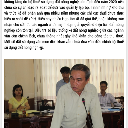
không tăng do bộ thuế sử dụng đất nông nghiệp ổn định đến năm 2020 nên
Kỳ họp thứ Hai, Hội đồng nhân dân
chưa có sự chỉ đạo rà soát để đưa vào quản lý lập bộ. Tình hình nợ khó thu
tỉnh khóa XI quyết nghị nhiều nội dung
và thừa kế đã phản ánh qua nhiều năm nhưng các Chi cục thuế chưa thực
quan trọng
hiện rà soát để xử lý. Hiện nay nhiều Hợp tác xã đã giải thể, hoặc không xác
nhận chủ sở hữu các ngành chưa mạnh dạn giải quyết số diện tích đất nông
Bí thư Tỉnh ủy Lương Nguyễn Minh
nghiệp còn tồn tại. Điều tra số liệu thống kê đất nông nghiệp giữa các ngành
Triết thăm, tặng quà người có công với
vẫn còn chênh lệch, chưa thống nhất gây khó khăn cho công tác thu thuế.
cách mạng
LIÊN KẾT WEB
Một số đất sử dụng vào mục đích khác vẫn chưa đưa vào điều chỉnh bộ thuế
Rà soát, hoàn thiện hệ thống thiết chế
sử dụng đất nông nghiệp.
văn hóa, thể thao đáp ứng yêu cầu
phát triển mới
Thường trực HĐND tỉnh Đắk Lắk gặp
THỐNG KÊ TRUY CẬP
mặt Đoàn chuyên gia y tế TP. Hồ Chí
Minh
Hôm nay:
15050
Lễ truy điệu và an táng hài cốt liệt sĩ
Tất cả:
66100718
tại Nghĩa trang Liệt sĩ xã Sơn Hòa
Bàn giải pháp tháo gỡ khó khăn trong
xuất khẩu sầu riêng và triển khai quy
định EUDR
Thứ trưởng Bộ Nông nghiệp và Môi
trường Nguyễn Hoàng Hiệp khảo sát
vùng trồng và doanh nghiệp đóng gói