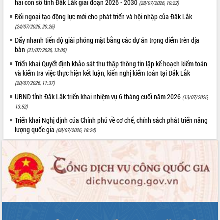
hai con số tỉnh Đắk Lắk giai đoạn 2026 - 2030
(28/07/2026, 19:22)
UBND tỉnh họp báo định kỳ tháng 4
Đối ngoại tạo động lực mới cho phát triển và hội nhập của Đắk Lắk
năm 2026
(24/07/2026, 20:26)
Hội thảo khoa học “Giải pháp thúc đẩy
Đẩy nhanh tiến độ giải phóng mặt bằng các dự án trọng điểm trên địa
phát triển nền kinh tế xanh tại tỉnh
bàn
(21/07/2026, 13:05)
Đắk Lắk”
Triển khai Quyết định khảo sát thu thập thông tin lập kế hoạch kiểm toán
Tăng cường giám sát, đôn đốc thực
và kiểm tra việc thực hiện kết luận, kiến nghị kiểm toán tại Đắk Lắk
hiện nhiệm vụ quản lý tài sản công
hàng tuần
(20/07/2026, 11:37)
Tháo gỡ những vướng mắc, đẩy mạnh
UBND tỉnh Đắk Lắk triển khai nhiệm vụ 6 tháng cuối năm 2026
(13/07/2026,
công tác cải cách thủ tục hành chính
13:52)
tại Trung tâm Phục vụ hành chính
Triển khai Nghị định của Chính phủ về cơ chế, chính sách phát triển năng
công tỉnh
lượng quốc gia
(08/07/2026, 18:24)
Đắk Lắk: Tôn vinh 46 giải pháp tại Hội
thi Sáng tạo Kỹ thuật 2024 - 2025
Đắk Lắk rà soát, điều chỉnh Đề án 190
về phát triển nuôi trồng thủy sản
Phó Chủ tịch UBND tỉnh Đắk Lắk
Trương Công Thái kiểm tra thực địa
Dự án cao tốc Khánh Hòa - Buôn Ma
Thuột