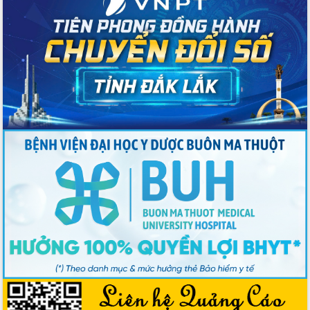
các nhiệm vụ đề ra năm 2025
Phát huy vai trò của người có uy tín
trong phòng chống tảo hôn và hôn
nhân cận huyết thống
Nông sản Tây Nguyên thu hút doanh
nghiệp nước ngoài
Đắk Lắk định vị thương hiệu du lịch
“Biển – Rừng – Cà phê” trong không
gian phát triển mới
Hội nghị chia sẻ kinh nghiệm, chuyển
giao kỹ thuật y tế, định hướng phát
triển chuyên sâu đến 2030
Chuyển đổi số mở ra không gian phát
triển trong lĩnh vực văn hóa, du lịch
Công bố quyết định của Ban Thường
vụ Tỉnh ủy về công tác cán bộ.
Thủ tướng Phạm Minh Chính: Khẩn
trương tái thiết cuộc sống người dân
sau thiên tai
Tập trung nâng cao chất lượng, tổ