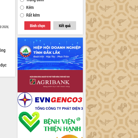
Kém
Rất kém
Bình chọn
Kết quả
8/2026,
Nông
 dục