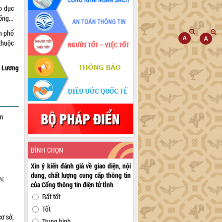
o dục
bổng…
h phố
thuộc
 Lương
ạm
BÌNH CHỌN
Xin ý kiến đánh giá về giao diện, nội
dung, chất lượng cung cấp thông tin
6,
của Cổng thông tin điện tử tỉnh
Rất tốt
Tốt
cơ sở,
Trung bình