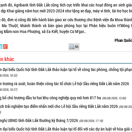
cạnh đó, Agribank tỉnh Đắk Lắk cũng tích cực triển khai các hoạt đông an sinh giá
 dịp Khai giảng năm học mới 2023-2024 như tặng xe đạp, máy vi tính, tài trợ học 
c đó, đơn vị cũng đã tiến hành bàn giao xe cứu thương cho Bệnh viện đa khoa thàn
 Ma Thuột; khánh thành và bàn giao phòng học tại Phân hiệu buôn H'Mông 
ng Mầm non Hoa Phượng, xã Ea Kiết, huyện Cư M’gar…
Phan Quốc
In
in khác
 đại biểu Quốc hội tỉnh Đắk Lắk thảo luận tại tổ về công tác phòng, chống tội ph
8/2026, 18:32)
 trương rà soát, hoàn thiện công tác tổ chức Lễ hội Sầu riêng Đắk Lắk năm 2026
8/2026, 18:27)
g bố chủ trương đầu tư hai khu công nghiệp quy mô hơn 817 ha
(06/08/2026, 13:00)
ịch trải nghiệm tạo điểm nhấn mới cho Lễ hội Sầu riêng Đắk Lắk năm 2026
(06/08/202
)
 nghị UBND tỉnh Đắk Lắk thường kỳ tháng 7/2026
(05/08/2026, 17:18)
 đại biểu Quốc hội tỉnh Đắk Lắk thảo luận tại tổ đối với các dự án luật về hòa giải 