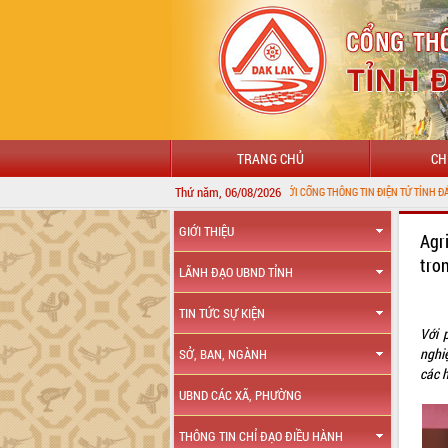
TRANG CHỦ
CH
Thứ năm, 06/08/2026
CHÀO MỪNG ĐẾN VỚI CỔNG THÔNG TIN ĐIỆN TỬ TỈNH ĐẮK LẮK
GIỚI THIỆU
Agr
tro
LÃNH ĐẠO UBND TỈNH
TIN TỨC SỰ KIỆN
Với 
nghi
SỞ, BAN, NGÀNH
các h
UBND CÁC XÃ, PHƯỜNG
THÔNG TIN CHỈ ĐẠO ĐIỀU HÀNH