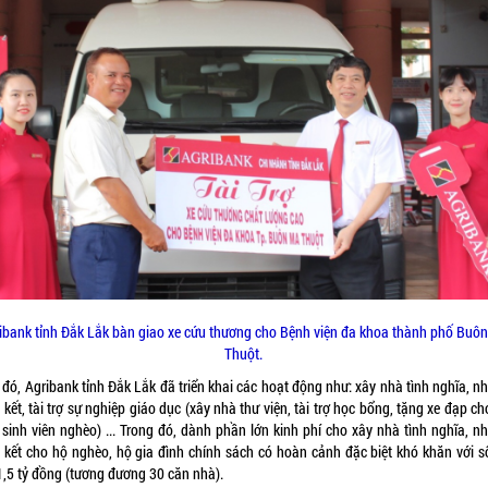
ibank tỉnh Đắk Lắk bàn giao xe cứu thương cho Bệnh viện đa khoa thành phố Buô
Thuột.
đó, Agribank tỉnh Đắk Lắk đã triển khai các hoạt động như: xây nhà tình nghĩa, n
kết, tài trợ sự nghiệp giáo dục (xây nhà thư viện, tài trợ học bổng, tặng xe đạp c
 sinh viên nghèo) ... Trong đó, dành phần lớn kinh phí cho xây nhà tình nghĩa, n
 kết cho hộ nghèo, hộ gia đình chính sách có hoàn cảnh đặc biệt khó khăn với số
1,5 tỷ đồng (tương đương 30 căn nhà).