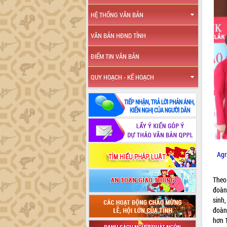
HỆ THỐNG VĂN BẢN
VĂN BẢN HĐND TỈNH
ĐIỂM TIN VĂN BẢN
QUY HOẠCH - KẾ HOẠCH
Agr
Theo 
đoàn 
sinh,
đoàn
hơn 