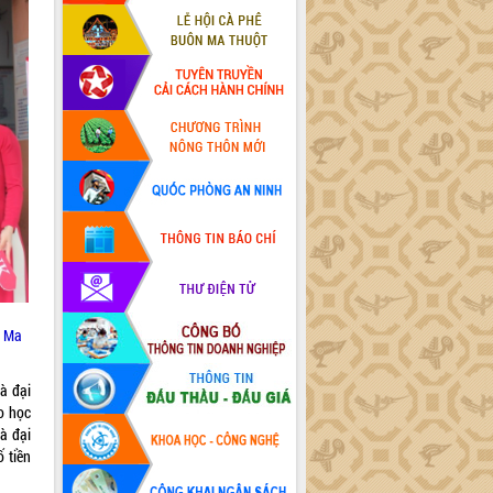
n Ma
hà đại
ho học
hà đại
 tiền