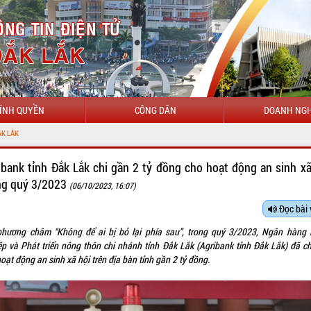
ÍNH QUYỀN
CÔNG DÂN
DOANH NGH
ibank tỉnh Đắk Lắk chi gần 2 tỷ đồng cho hoạt động an sinh xã
ng quý 3/2023
(06/10/2023, 16:07)
Đọc bài 
phương châm “Không để ai bị bỏ lại phía sau”, trong quý 3/2023, Ngân hàng
ệp và Phát triển nông thôn chi nhánh tỉnh Đắk Lắk (Agribank tỉnh Đắk Lắk) đã ch
oạt động an sinh xã hội trên địa bàn tỉnh gần 2 tỷ đồng.