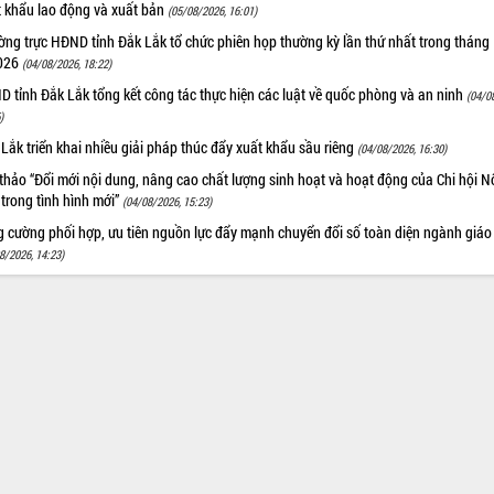
t khẩu lao động và xuất bản
(05/08/2026, 16:01)
ng trực HĐND tỉnh Đắk Lắk tổ chức phiên họp thường kỳ lần thứ nhất trong tháng
026
(04/08/2026, 18:22)
 tỉnh Đắk Lắk tổng kết công tác thực hiện các luật về quốc phòng và an ninh
(04/0
)
Lắk triển khai nhiều giải pháp thúc đẩy xuất khẩu sầu riêng
(04/08/2026, 16:30)
thảo “Đổi mới nội dung, nâng cao chất lượng sinh hoạt và hoạt động của Chi hội 
trong tình hình mới”
(04/08/2026, 15:23)
g cường phối hợp, ưu tiên nguồn lực đẩy mạnh chuyển đổi số toàn diện ngành giáo
8/2026, 14:23)