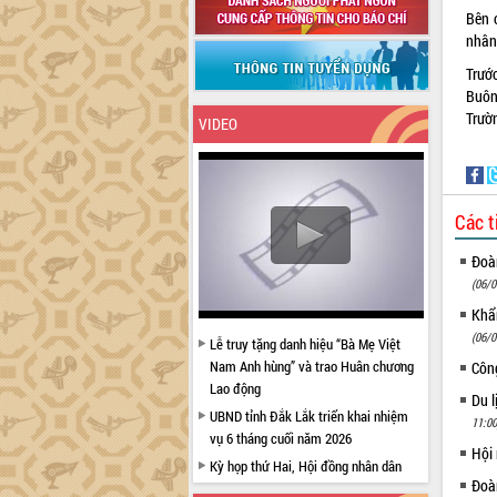
Bên 
nhân
Trướ
Buôn
Trườ
VIDEO
Các t
Đoàn
(06/0
Khẩn
(06/0
Lễ truy tặng danh hiệu “Bà Mẹ Việt
Nam Anh hùng” và trao Huân chương
Côn
Lao động
Du l
UBND tỉnh Đắk Lắk triển khai nhiệm
11:00
vụ 6 tháng cuối năm 2026
Hội
Kỳ họp thứ Hai, Hội đồng nhân dân
Đoàn
tỉnh khóa XI quyết nghị nhiều nội dung