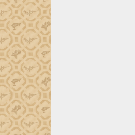
Đắk Lắk công bố Quy hoạch và xúc
tiến đầu tư tỉnh
Ngành cá ngừ Đắk Lắk chủ động thích
ứng để giữ vững thị trường xuất khẩu
Diễn đàn Kinh tế tư nhân Việt Nam đột
phá cơ chế - Hợp tác công tư
Đề án 06 tạo bước ngoặt đột phá trong
cải cách hành chính tỉnh Đắk Lắk
Kết nối tour, đẩy mạnh chuyển đổi số
để phát triển du lịch Đắk Lắk
Khởi động Dự án Đầu tư xây dựng hạ
tầng kỹ thuật Cụm công nghiệp Tân
Tiến
Gặp mặt các cơ quan báo chí nhân Kỷ
niệm 101 năm Ngày Báo chí Cách
mạng Việt Nam
Đắk Lắk sơ kết 4 năm triển khai thực
hiện Đề án 06 của Chính phủ
Họp báo thông tin về Hội nghị Công bố
Quy hoạch và Xúc tiến đầu tư tỉnh Đắk