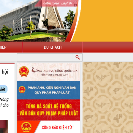
|
Vietnamese
English
IỆP
DU KHÁCH
 hội
viết
 Nông
i cho