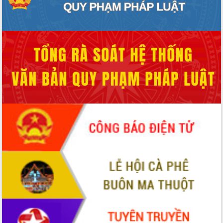
Tập huấn ứng dụng trí tuệ nhân tạo (AI)
trong thương mại điện tử năm 2026
Đoàn đại biểu Quốc hội tỉnh Đắk Lắk
trao đổi thông tin trước Kỳ họp thứ
nhất, Quốc hội khóa XVI
Quyết liệt cải cách hành chính, khơi
thông nguồn lực phát triển
Nâng cao hiệu lực, hiệu quả HĐND
tỉnh thông qua hiện đại hóa hành chính
Xã Ea Phê gắn cải cách hành chính với
chuyển đổi số
Phó Chủ tịch Thường trực UBND tỉnh
Hồ Thị Nguyên Thảo làm việc tại Trung
tâm Phục vụ hành chính công xã Ea
Phê
Xây dựng nền hành chính số đồng
hành cùng nông dân dân, doanh nghiệp
Giai đoạn 2026-2030, Đắk Lắk phấn
đấu có 77% xã đạt chuẩn nông thôn
mới