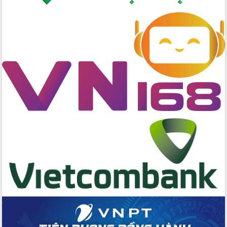
gian phát triển mới
Hội nghị chia sẻ kinh nghiệm, chuyển
giao kỹ thuật y tế, định hướng phát
triển chuyên sâu đến 2030
Chuyển đổi số mở ra không gian phát
triển trong lĩnh vực văn hóa, du lịch
Công bố quyết định của Ban Thường
vụ Tỉnh ủy về công tác cán bộ.
Thủ tướng Phạm Minh Chính: Khẩn
trương tái thiết cuộc sống người dân
sau thiên tai
Tập trung nâng cao chất lượng, tổ
chức sản xuất sầu riêng theo hướng
bền vững
Đẩy nhanh công tác khắc phục, ổn
định đời sống Nhân dân sau bão số 13
Bí thư Tỉnh ủy Lương Nguyễn Minh
Triết dự Ngày hội đại đoàn kết tại
Buôn Đăk Tuôr, xã Cư Pui
Khởi công xây dựng Trường Phổ thông