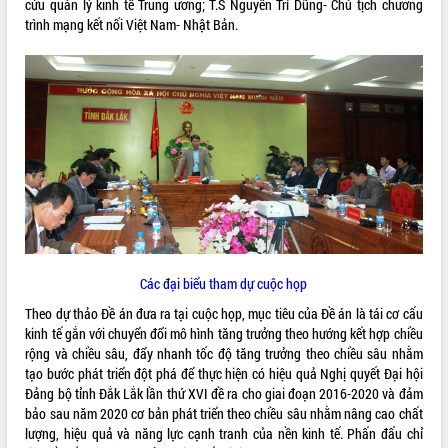
cứu quản lý kinh tế Trung ương; T.S Nguyễn Trí Dũng- Chủ tịch chương
trình mạng kết nối Việt Nam- Nhật Bản.
ĐIỂM TIN VĂN BẢN
QUY HOẠCH - KẾ HOẠCH
Các đại biểu tham dự cuộc họp
Theo dự thảo Đề án đưa ra tại cuộc họp, mục tiêu của Đề án là tái cơ cấu
kinh tế gắn với chuyển đổi mô hình tăng trưởng theo hướng kết hợp chiều
rộng và chiều sâu, đẩy nhanh tốc độ tăng trưởng theo chiều sâu nhằm
tạo bước phát triển đột phá để thực hiện có hiệu quả Nghị quyết Đại hội
Đảng bộ tỉnh Đắk Lắk lần thứ XVI đề ra cho giai đoạn 2016-2020 và đảm
bảo sau năm 2020 cơ bản phát triển theo chiều sâu nhằm nâng cao chất
lượng, hiệu quả và năng lực cạnh tranh của nền kinh tế. Phấn đấu chỉ