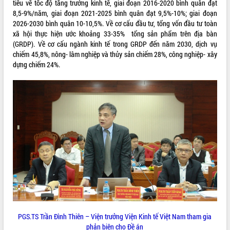
tiêu về tốc độ tăng trưởng kinh tế, giai đoạn 2016-2020 bình quân đạt
8,5-9%/năm, giai đoạn 2021-2025 bình quân đạt 9,5%-10%; giai đoạn
VIDEO
2026-2030 bình quân 10-10,5%. Về cơ cấu đầu tư, tổng vốn đầu tư toàn
Loading the player...
xã hội thực hiện ước khoảng 33-35% tổng sản phẩm trên địa bàn
(GRDP). Về cơ cấu ngành kinh tế trong GRDP đến năm 2030, dịch vụ
Khám bệnh, cấp phát thuốc miễn phí
chiếm 45,8%, nông- lâm nghiệp và thủy sản chiếm 28%, công nghiệp- xây
và tặng quà người dân xã Cư Pui
dựng chiếm 24%.
Hội nghị UBND tỉnh Đắk Lắk thường kỳ
tháng 7/2026
Lễ truy tặng danh hiệu “Bà Mẹ Việt
Nam Anh hùng” và trao Huân chương
Lao động
ALBUM ẢNH
UBND tỉnh Đắk Lắk triển khai nhiệm
vụ 6 tháng cuối năm 2026
Kỳ họp thứ Hai, Hội đồng nhân dân
tỉnh khóa XI quyết nghị nhiều nội dung
quan trọng
Bí thư Tỉnh ủy Lương Nguyễn Minh
Triết thăm, tặng quà người có công với
cách mạng
PGS.TS Trần Đình Thiên – Viện trưởng Viện Kinh tế Việt Nam tham gia
Rà soát, hoàn thiện hệ thống thiết chế
phản biện cho Đề án
văn hóa, thể thao đáp ứng yêu cầu
LIÊN KẾT WEB