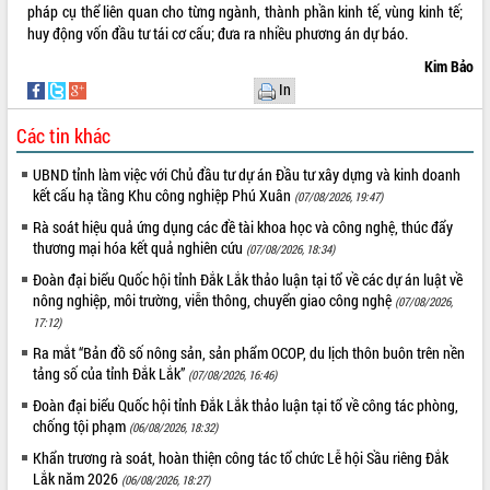
pháp cụ thể liên quan cho từng ngành, thành phần kinh tế, vùng kinh tế;
Tháo gỡ những vướng mắc, đẩy mạnh
huy động vốn đầu tư tái cơ cấu; đưa ra nhiều phương án dự báo.
công tác cải cách thủ tục hành chính
tại Trung tâm Phục vụ hành chính
Kim Bảo
công tỉnh
In
Đắk Lắk: Tôn vinh 46 giải pháp tại Hội
Các tin khác
thi Sáng tạo Kỹ thuật 2024 - 2025
Đắk Lắk rà soát, điều chỉnh Đề án 190
UBND tỉnh làm việc với Chủ đầu tư dự án Đầu tư xây dựng và kinh doanh
về phát triển nuôi trồng thủy sản
kết cấu hạ tầng Khu công nghiệp Phú Xuân
(07/08/2026, 19:47)
Phó Chủ tịch UBND tỉnh Đắk Lắk
Rà soát hiệu quả ứng dụng các đề tài khoa học và công nghệ, thúc đẩy
Trương Công Thái kiểm tra thực địa
thương mại hóa kết quả nghiên cứu
(07/08/2026, 18:34)
Dự án cao tốc Khánh Hòa - Buôn Ma
Thuột
Đoàn đại biểu Quốc hội tỉnh Đắk Lắk thảo luận tại tổ về các dự án luật về
nông nghiệp, môi trường, viễn thông, chuyển giao công nghệ
(07/08/2026,
Định vị cà phê Việt Nam như một “di
17:12)
sản sống” trong dòng chảy toàn cầu
Ra mắt “Bản đồ số nông sản, sản phẩm OCOP, du lịch thôn buôn trên nền
Xây dựng nông thôn mới: Nâng cao đời
tảng số của tỉnh Đắk Lắk”
sống người dân từ những mô hình thiết
(07/08/2026, 16:46)
thực
Đoàn đại biểu Quốc hội tỉnh Đắk Lắk thảo luận tại tổ về công tác phòng,
Quyết liệt tháo gỡ vướng mắc, đẩy
chống tội phạm
(06/08/2026, 18:32)
nhanh tiến độ các dự án trọng điểm
Khẩn trương rà soát, hoàn thiện công tác tổ chức Lễ hội Sầu riêng Đắk
trong Khu kinh tế Nam Phú Yên
Lắk năm 2026
(06/08/2026, 18:27)