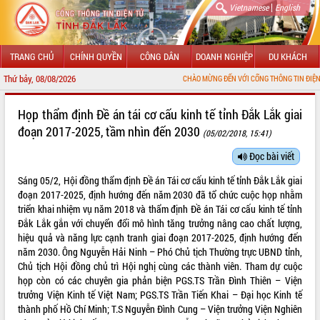
|
Vietnamese
English
TRANG CHỦ
CHÍNH QUYỀN
CÔNG DÂN
DOANH NGHIỆP
DU KHÁCH
Thứ bảy, 08/08/2026
CHÀO MỪNG ĐẾN VỚI CỔNG THÔNG TIN ĐIỆN TỬ TỈNH ĐẮK LẮK
GIỚI THIỆU
Họp thẩm định Đề án tái cơ cấu kinh tế tỉnh Đắk Lắk giai
đoạn 2017-2025, tầm nhìn đến 2030
(05/02/2018, 15:41)
LÃNH ĐẠO UBND TỈNH
Đọc bài viết
TIN TỨC SỰ KIỆN
Sáng 05/2, Hội đồng thẩm định Đề án Tái cơ cấu kinh tế tỉnh Đắk Lắk giai
SỞ, BAN, NGÀNH
đoạn 2017-2025, định hướng đến năm 2030 đã tổ chức cuộc họp nhằm
triển khai nhiệm vụ năm 2018 và thẩm định Đề án Tái cơ cấu kinh tế tỉnh
UBND CÁC XÃ, PHƯỜNG
Đắk Lắk gắn với chuyển đổi mô hình tăng trưởng nâng cao chất lượng,
hiệu quả và năng lực cạnh tranh giai đoạn 2017-2025, định hướng đến
năm 2030. Ông Nguyễn Hải Ninh – Phó Chủ tịch Thường trực UBND tỉnh,
THÔNG TIN CHỈ ĐẠO ĐIỀU HÀNH
Chủ tịch Hội đồng chủ trì Hội nghị cùng các thành viên. Tham dự cuộc
họp còn có các chuyên gia phản biện PGS.TS Trần Đình Thiên – Viện
HỆ THỐNG VĂN BẢN
trưởng Viện Kinh tế Việt Nam; PGS.TS Trần Tiến Khai – Đại học Kinh tế
thành phố Hồ Chí Minh; T.S Nguyễn Đình Cung – Viện trưởng Viện Nghiên
VĂN BẢN HĐND TỈNH