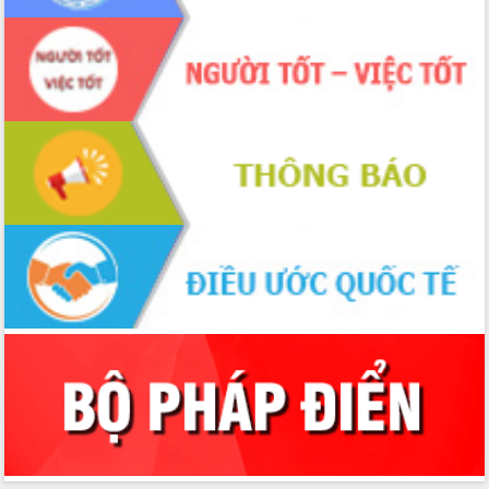
2026-2031
Đảm bảo cuộc bầu cử đại biểu Quốc
hội và đại biểu HĐND các cấp diễn ra
an toàn, hiệu quả, đúng quy định
Thủ tướng Chính phủ Phạm Minh Chính
kiểm tra, chỉ đạo hoàn thành các dự
án cao tốc và thăm khu tái định cư tại
Đắk Lắk
Sôi nổi Hội đua ngựa truyền thống Gò
Thì Thùng mừng Xuân Bính Ngọ 2026
Lãnh đạo tỉnh dâng hương tưởng niệm
tại Đập Đồng Cam đầu Xuân Bính Ngọ
Ngành nông nghiệp phấn đấu tăng
trưởng đạt 5,86% trong năm 2026
UBND tỉnh Đắk Lắk triển khai công tác
quốc phòng, quân sự địa phương năm
2026
Đắk Lắk tập trung toàn lực khắc phục
tồn tại IUU, sẵn sàng làm việc với
Đoàn thanh tra EC
Chủ tịch UBND tỉnh Tạ Anh Tuấn thăm,