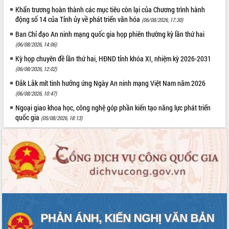
Hòn Yến phát triển du lịch gắn với bảo
Khẩn trương hoàn thành các mục tiêu còn lại của Chương trình hành
tồn biển
động số 14 của Tỉnh ủy về phát triển văn hóa
(06/08/2026, 17:30)
Lấy ý kiến điều chỉnh Quy hoạch tỉnh
Ban Chỉ đạo An ninh mạng quốc gia họp phiên thường kỳ lần thứ hai
Đắk Lắk thời kỳ 2021-2030, tầm nhìn
(06/08/2026, 14:06)
đến năm 2050
Kỳ họp chuyên đề lần thứ hai, HĐND tỉnh khóa XI, nhiệm kỳ 2026-2031
Phát động chiến dịch 30 ngày đêm
giải phóng mặt bằng Tuyến đường bộ
(06/08/2026, 12:02)
ven biển
Đắk Lắk mít tinh hưởng ứng Ngày An ninh mạng Việt Nam năm 2026
Đắk Lắk nỗ lực thúc đẩy tăng trưởng
(06/08/2026, 10:47)
kinh tế từ 10% trở lên trong Quý
Ngoại giao khoa học, công nghệ góp phần kiến tạo năng lực phát triển
II/2026
quốc gia
(05/08/2026, 18:13)
Đắk Lắk ký kết thỏa thuận hợp tác về
chuyển đổi số giai đoạn 2026 – 2030
với Tập đoàn Bưu chính Viễn thông
Việt Nam
Thứ trưởng Bộ Y tế làm việc với tỉnh
Đắk Lắk về phát triển nhân lực y tế
cho trạm y tế cấp xã
Du lịch Đắk Lắk nâng tầm trải nghiệm
du khách thông qua Hệ thống cơ sở dữ
liệu và Bản đồ số