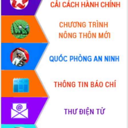
Chuyển đổi số 'mở đường' cho nông
nghiệp Đắk Lắk tăng trưởng bứt phá
Triển khai đồng bộ đo đạc, lập hồ sơ
địa chính, hoàn thiện cơ sở dữ liệu đất
đai
Ứng dụng sinh trắc học - Bước tiến
trong hành trình chuyển đổi số tại Đắk
Lắk
Đắk Lắk nâng cao hiệu quả công tác
Đảng từ Sổ tay đảng viên điện tử
Đắk Lắk đẩy mạnh nuôi biển công
nghệ, hướng tới phát triển thủy sản
bền vững
Tập huấn nâng cao năng lực triển khai
chuyển đổi số cho cán bộ, công chức
cấp xã
Đắk Lắk phát động hưởng ứng Ngày
Quyền của người tiêu dùng Việt Nam
2026
Đẩy mạnh cải cách hành chính, quyết
tâm đạt được mục tiêu tăng trưởng