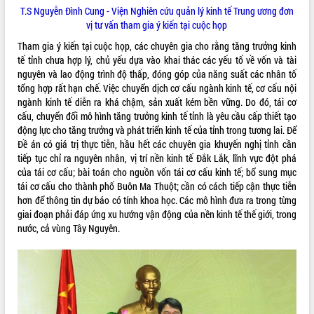
phá cơ chế - Hợp tác công tư
T.S Nguyễn Đình Cung - Viện Nghiên cứu quản lý kinh tế Trung ương đơn
vị tư vấn tham gia ý kiến tại cuộc họp
Đề án 06 tạo bước ngoặt đột phá trong
cải cách hành chính tỉnh Đắk Lắk
Tham gia ý kiến tại cuộc họp, các chuyên gia cho rằng tăng trưởng kinh
Kết nối tour, đẩy mạnh chuyển đổi số
tế tỉnh chưa hợp lý, chủ yếu dựa vào khai thác các yếu tố về vốn và tài
để phát triển du lịch Đắk Lắk
nguyên và lao động trình độ thấp, đóng góp của năng suất các nhân tố
tổng hợp rất hạn chế. Việc chuyển dịch cơ cấu ngành kinh tế, cơ cấu nội
Khởi động Dự án Đầu tư xây dựng hạ
ngành kinh tế diễn ra khá chậm, sản xuất kém bền vững. Do đó, tái cơ
tầng kỹ thuật Cụm công nghiệp Tân
cấu, chuyển đổi mô hình tăng trưởng kinh tế tỉnh là yêu cầu cấp thiết tạo
Tiến
động lực cho tăng trưởng và phát triển kinh tế của tỉnh trong tương lai. Để
Gặp mặt các cơ quan báo chí nhân Kỷ
Đề án có giá trị thực tiễn, hầu hết các chuyên gia khuyến nghị tỉnh cần
niệm 101 năm Ngày Báo chí Cách
tiếp tục chỉ ra nguyên nhân, vị trí nền kinh tế Đắk Lắk, lĩnh vực đột phá
mạng Việt Nam
của tái cơ cấu; bài toán cho nguồn vốn tái cơ cấu kinh tế; bổ sung mục
Đắk Lắk sơ kết 4 năm triển khai thực
tái cơ cấu cho thành phố Buôn Ma Thuột; cần có cách tiếp cận thực tiễn
hiện Đề án 06 của Chính phủ
hơn để thông tin dự báo có tính khoa học. Các mô hình đưa ra trong từng
Họp báo thông tin về Hội nghị Công bố
giai đoạn phải đáp ứng xu hướng vận động của nền kinh tế thế giới, trong
Quy hoạch và Xúc tiến đầu tư tỉnh Đắk
nước, cả vùng Tây Nguyên.
Lắk
Khơi thông điểm nghẽn, đẩy nhanh
giải ngân vốn khắc phục thiên tai
HĐND tỉnh thông qua điều chỉnh Quy
hoạch tỉnh thời kỳ 2021-2030