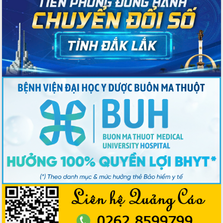
nội trú liên cấp tiểu học và THCS xã Ia
Rvê
Phó Thủ tướng Chính phủ Mai Văn
Chính chia sẻ, động viên người dân
chịu ảnh hưởng nặng từ bão số 13
Chủ tịch UBND tỉnh kiểm tra công tác
phòng, chống bão số 13 tại các địa
bàn xung yếu
Tập trung đẩy nhanh giải ngân nguồn
vốn các chương trình mục tiêu quốc
gia
Xã Ea H'leo giữ vững và nâng cao chất
lượng các tiêu chí nông thôn mới
Công bố quyết định của Ban Thường
vụ Tỉnh ủy về công tác cán bộ
Nâng cao trách nhiệm người đứng
đầu, phát huy tinh thần chủ động,
sáng tạo để đảm bảo tiến độ giải ngân
vốn đầu tư công năm 2025
Sở Công Thương đột phá số hóa 100%
thủ tục trực tuyến lấy sự hài lòng của