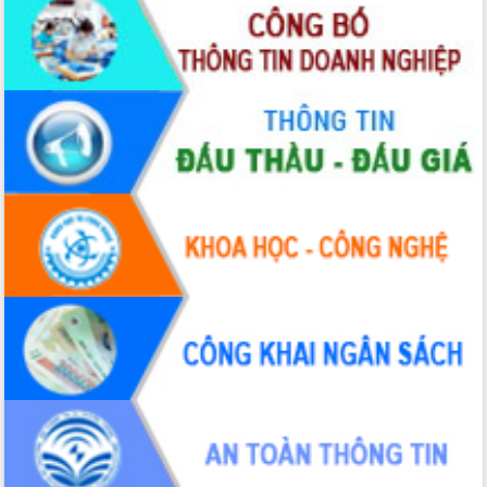
hai con số trong năm 2026
Tổ chức trang trọng Lễ hội Đền thờ
Lương Văn Chánh năm 2026
Phó Bí thư Tỉnh ủy Đắk Lắk Đỗ Hữu
Huy giữ chức Bí thư Đảng ủy Ủy Ban
Nhân dân tỉnh
Bệnh án điện tử thúc đẩy chuyển đổi
số y tế tại Đắk Lắk
Chuyển đổi số thư viện: Mở rộng
không gian tri thức trong thời đại số
Đánh giá, rút kinh nghiệm công tác tổ
chức diễn tập trước ngày bầu cử
Chương trình “Gặp gỡ hữu nghị –
Friendship Meeting New Year 2026”
Bầu cử Quốc hội và HĐND: Cử tri Đắk
Lắk gửi gắm niềm tin, kỳ vọng vào lá
phiếu
Đắk Lắk sẵn sàng các điều kiện cho
Ngày hội bầu cử đại biểu Quốc hội
khóa XVI và HĐND các cấp nhiệm kỳ