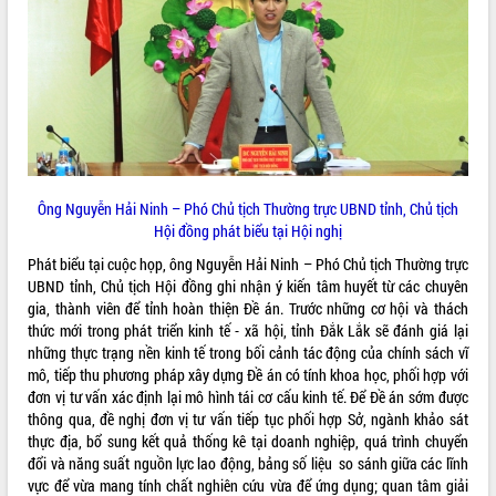
Hội thảo góp ý hồ sơ điều chỉnh quy
hoạch tỉnh Đắk Lắk thời kỳ 2021-2030,
tầm nhìn đến năm 2050
Nâng cao hiệu quả hoạt động của các
doanh nghiệp nhà nước
Hội nghị triển khai kết nối mạng
truyền số liệu chuyên dùng phục vụ cơ
quan Đảng, Nhà nước
Lễ phát động chuỗi hoạt động chung
Ông Nguyễn Hải Ninh – Phó Chủ tịch Thường trực UBND tỉnh, Chủ tịch
tay làm sạch môi trường
Hội đồng phát biểu tại Hội nghị
Xã Ea Kar bước chuyển mình trong
Phát biểu tại cuộc họp, ông Nguyễn Hải Ninh – Phó Chủ tịch Thường trực
công tác cải cách hành chính mô hình
UBND tỉnh, Chủ tịch Hội đồng ghi nhận ý kiến tâm huyết từ các chuyên
mới
gia, thành viên để tỉnh hoàn thiện Đề án. Trước những cơ hội và thách
UBND tỉnh họp báo định kỳ tháng 4
thức mới trong phát triển kinh tế - xã hội, tỉnh Đắk Lắk sẽ đánh giá lại
năm 2026
những thực trạng nền kinh tế trong bối cảnh tác động của chính sách vĩ
Hội thảo khoa học “Giải pháp thúc đẩy
mô, tiếp thu phương pháp xây dựng Đề án có tính khoa học, phối hợp với
phát triển nền kinh tế xanh tại tỉnh
đơn vị tư vấn xác định lại mô hình tái cơ cấu kinh tế. Để Đề án sớm được
Đắk Lắk”
thông qua, đề nghị đơn vị tư vấn tiếp tục phối hợp Sở, ngành khảo sát
thực địa, bổ sung kết quả thống kê tại doanh nghiệp, quá trình chuyển
Tăng cường giám sát, đôn đốc thực
đổi và năng suất nguồn lực lao động, bảng số liệu so sánh giữa các lĩnh
hiện nhiệm vụ quản lý tài sản công
vực để vừa mang tính chất nghiên cứu vừa để ứng dụng; quan tâm giải
hàng tuần