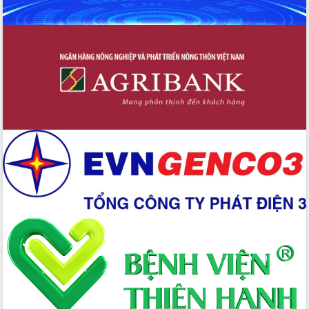
Hội nghị Ban Chấp hành Đảng bộ tỉnh
Đắk Lắk lần thứ 2 (mở rộng)
Tập trung giải phóng mặt bằng, đẩy
nhanh tiến độ Tuyến đường bộ ven
biển
Gỡ khó, khởi công xây dựng, sửa chữa
toàn bộ nhà ở cho hộ dân đúng tiến độ
đề ra
UBND tỉnh Đắk Lắk tổng kết công tác
quốc phòng, quân sự địa phương năm
2025
Tập trung triển khai quyết liệt, đồng bộ
các giải pháp nhằm thực hiện hiệu quả
các nhiệm vụ đề ra năm 2025
Phát huy vai trò của người có uy tín
trong phòng chống tảo hôn và hôn
nhân cận huyết thống
Nông sản Tây Nguyên thu hút doanh
nghiệp nước ngoài
Đắk Lắk định vị thương hiệu du lịch
“Biển – Rừng – Cà phê” trong không