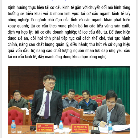
phát triển mới
Định hướng thực hiện tái cơ cấu kinh tế gắn với chuyển đổi mô hình tăng
Thường trực HĐND tỉnh Đắk Lắk gặp
trưởng sẽ triển khai với 4 nhóm lĩnh vực: tái cơ cấu ngành kinh tế lấy
mặt Đoàn chuyên gia y tế TP. Hồ Chí
nông nghiệp là ngành chủ đạo của tỉnh và các ngành khác phát triển
Minh
xoay quanh; tái cơ cấu theo vùng phân bổ lại các tiểu vùng sản xuất,
THỐNG KÊ TRUY CẬP
dịch vụ hợp lý; tái cơ cấu doanh nghiệp; tái cơ cấu đầu tư. Để thực hiện
Lễ truy điệu và an táng hài cốt liệt sĩ
được Đề án, đòi hỏi tỉnh phải tiếp tục cải cách thể chế, thủ tục hành
tại Nghĩa trang Liệt sĩ xã Sơn Hòa
Hôm nay:
31453
chính, nâng cao chất lượng quản lý, điều hành; thu hút và sử dụng hiệu
Bàn giải pháp tháo gỡ khó khăn trong
Tất cả:
66076776
quả vốn đầu tư; nâng cao chất lượng nguồn nhân lực đáp ứng yêu cầu
xuất khẩu sầu riêng và triển khai quy
tái cơ cấu kinh tế; đẩy mạnh ứng dụng khoa học công nghệ.
định EUDR
Thứ trưởng Bộ Nông nghiệp và Môi
trường Nguyễn Hoàng Hiệp khảo sát
vùng trồng và doanh nghiệp đóng gói
sầu riêng tại Đắk Lắk
Trình diễn nghệ thuật chế biến các
món ăn từ sầu riêng
Đắk Lắk công bố Quy hoạch và xúc
tiến đầu tư tỉnh
Ngành cá ngừ Đắk Lắk chủ động thích
ứng để giữ vững thị trường xuất khẩu
Diễn đàn Kinh tế tư nhân Việt Nam đột