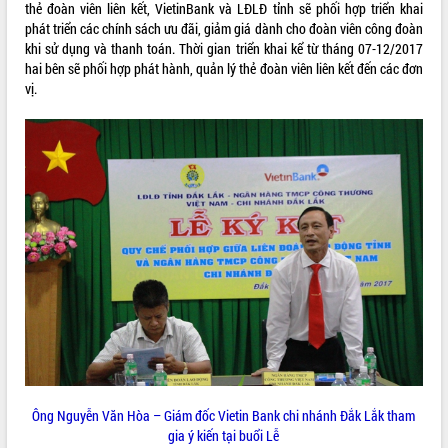
thẻ đoàn viên liên kết, VietinBank và LĐLĐ tỉnh sẽ phối hợp triển khai
VIDEO
phát triển các chính sách ưu đãi, giảm giá dành cho đoàn viên công đoàn
khi sử dụng và thanh toán. Thời gian triển khai kể từ tháng 07-12/2017
Không có file video nào để phát.
hai bên sẽ phối hợp phát hành, quản lý thẻ đoàn viên liên kết đến các đơn
vị.
ALBUM ẢNH
LIÊN KẾT WEB
THỐNG KÊ TRUY CẬP
Ông Nguyễn Văn Hòa – Giám đốc Vietin Bank chi nhánh Đắk Lắk tham
gia ý kiến tại buổi Lễ
Hôm nay:
39531