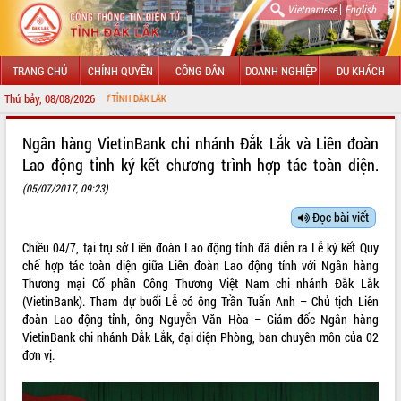
|
Vietnamese
English
TRANG CHỦ
CHÍNH QUYỀN
CÔNG DÂN
DOANH NGHIỆP
DU KHÁCH
Thứ bảy, 08/08/2026
CHÀO 
GIỚI THIỆU
Ngân hàng VietinBank chi nhánh Đắk Lắk và Liên đoàn
Lao động tỉnh ký kết chương trình hợp tác toàn diện.
LÃNH ĐẠO UBND TỈNH
(05/07/2017, 09:23)
TIN TỨC SỰ KIỆN
Đọc bài viết
SỞ, BAN, NGÀNH
Chiều 04/7, tại trụ sở Liên đoàn Lao động tỉnh đã diễn ra Lễ ký kết Quy
chế hợp tác toàn diện giữa Liên đoàn Lao động tỉnh với Ngân hàng
UBND CÁC XÃ, PHƯỜNG
Thương mại Cổ phần Công Thương Việt Nam chi nhánh Đắk Lắk
(VietinBank). Tham dự buổi Lễ có ông Trần Tuấn Anh – Chủ tịch Liên
THÔNG TIN CHỈ ĐẠO ĐIỀU HÀNH
đoàn Lao động tỉnh, ông Nguyễn Văn Hòa – Giám đốc Ngân hàng
VietinBank chi nhánh Đắk Lắk, đại diện Phòng, ban chuyên môn của 02
HỆ THỐNG VĂN BẢN
đơn vị.
VĂN BẢN HĐND TỈNH