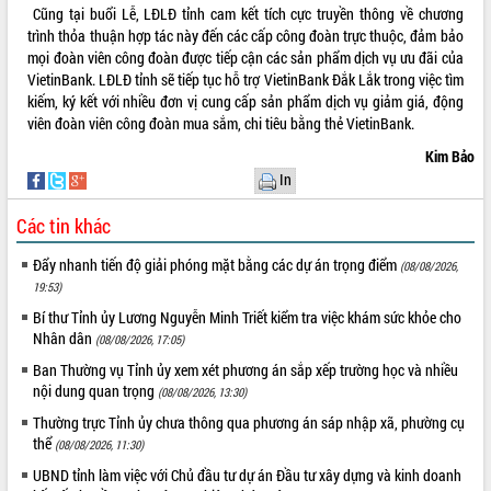
Cũng tại buổi Lễ, LĐLĐ tỉnh cam kết tích cực truyền thông về chương
trình thỏa thuận hợp tác này đến các cấp công đoàn trực thuộc, đảm bảo
mọi đoàn viên công đoàn được tiếp cận các sản phẩm dịch vụ ưu đãi của
VietinBank. LĐLĐ tỉnh sẽ tiếp tục hỗ trợ VietinBank Đắk Lắk trong việc tìm
kiếm, ký kết với nhiều đơn vị cung cấp sản phẩm dịch vụ giảm giá, động
viên đoàn viên công đoàn mua sắm, chi tiêu bằng thẻ VietinBank.
Kim Bảo
In
Các tin khác
Đẩy nhanh tiến độ giải phóng mặt bằng các dự án trọng điểm
(08/08/2026,
19:53)
Bí thư Tỉnh ủy Lương Nguyễn Minh Triết kiểm tra việc khám sức khỏe cho
Nhân dân
(08/08/2026, 17:05)
Ban Thường vụ Tỉnh ủy xem xét phương án sắp xếp trường học và nhiều
nội dung quan trọng
(08/08/2026, 13:30)
Thường trực Tỉnh ủy chưa thông qua phương án sáp nhập xã, phường cụ
thể
(08/08/2026, 11:30)
UBND tỉnh làm việc với Chủ đầu tư dự án Đầu tư xây dựng và kinh doanh