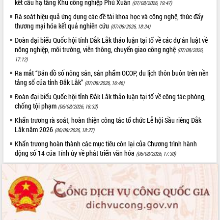
kết cấu hạ tầng Khu công nghiệp Phú Xuân
(07/08/2026, 19:47)
Rà soát hiệu quả ứng dụng các đề tài khoa học và công nghệ, thúc đẩy
thương mại hóa kết quả nghiên cứu
(07/08/2026, 18:34)
Đoàn đại biểu Quốc hội tỉnh Đắk Lắk thảo luận tại tổ về các dự án luật về
nông nghiệp, môi trường, viễn thông, chuyển giao công nghệ
(07/08/2026,
17:12)
Ra mắt “Bản đồ số nông sản, sản phẩm OCOP, du lịch thôn buôn trên nền
tảng số của tỉnh Đắk Lắk”
(07/08/2026, 16:46)
Đoàn đại biểu Quốc hội tỉnh Đắk Lắk thảo luận tại tổ về công tác phòng,
chống tội phạm
(06/08/2026, 18:32)
Khẩn trương rà soát, hoàn thiện công tác tổ chức Lễ hội Sầu riêng Đắk
Lắk năm 2026
(06/08/2026, 18:27)
Khẩn trương hoàn thành các mục tiêu còn lại của Chương trình hành
động số 14 của Tỉnh ủy về phát triển văn hóa
(06/08/2026, 17:30)