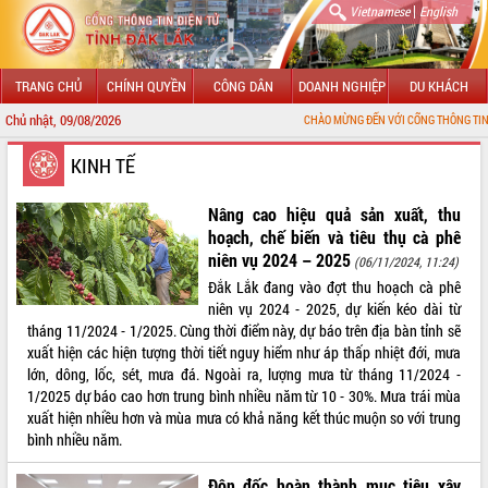
|
Vietnamese
English
TRANG CHỦ
CHÍNH QUYỀN
CÔNG DÂN
DOANH NGHIỆP
DU KHÁCH
Chủ nhật, 09/08/2026
CHÀO MỪNG ĐẾN VỚI CỔNG THÔNG TIN ĐIỆN TỬ TỈNH Đ
GIỚI THIỆU
KINH TẾ
LÃNH ĐẠO UBND TỈNH
Nâng cao hiệu quả sản xuất, thu
hoạch, chế biến và tiêu thụ cà phê
TIN TỨC SỰ KIỆN
niên vụ 2024 – 2025
(06/11/2024, 11:24)
Đắk Lắk đang vào đợt thu hoạch cà phê
SỞ, BAN, NGÀNH
niên vụ 2024 - 2025, dự kiến kéo dài từ
tháng 11/2024 - 1/2025. Cùng thời điểm này, dự báo trên địa bàn tỉnh sẽ
UBND CÁC XÃ, PHƯỜNG
xuất hiện các hiện tượng thời tiết nguy hiểm như áp thấp nhiệt đới, mưa
lớn, dông, lốc, sét, mưa đá. Ngoài ra, lượng mưa từ tháng 11/2024 -
THÔNG TIN CHỈ ĐẠO ĐIỀU HÀNH
1/2025 dự báo cao hơn trung bình nhiều năm từ 10 - 30%. Mưa trái mùa
xuất hiện nhiều hơn và mùa mưa có khả năng kết thúc muộn so với trung
HỆ THỐNG VĂN BẢN
bình nhiều năm.
VĂN BẢN HĐND TỈNH
Đôn đốc hoàn thành mục tiêu xây