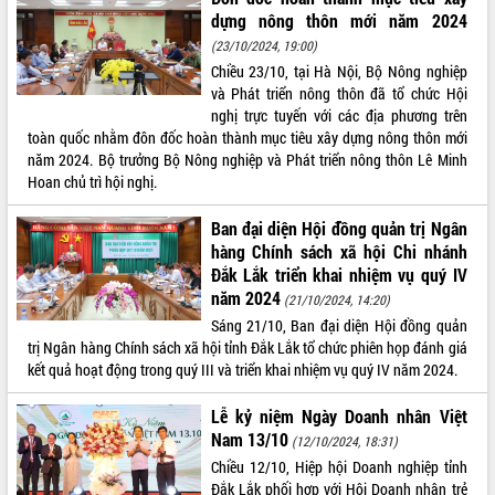
dựng nông thôn mới năm 2024
ĐIỂM TIN VĂN BẢN
(23/10/2024, 19:00)
Chiều 23/10, tại Hà Nội, Bộ Nông nghiệp
QUY HOẠCH - KẾ HOẠCH
và Phát triển nông thôn đã tổ chức Hội
nghị trực tuyến với các địa phương trên
toàn quốc nhằm đôn đốc hoàn thành mục tiêu xây dựng nông thôn mới
năm 2024. Bộ trưởng Bộ Nông nghiệp và Phát triển nông thôn Lê Minh
Hoan chủ trì hội nghị.
Ban đại diện Hội đồng quản trị Ngân
hàng Chính sách xã hội Chi nhánh
Đắk Lắk triển khai nhiệm vụ quý IV
năm 2024
(21/10/2024, 14:20)
Sáng 21/10, Ban đại diện Hội đồng quản
trị Ngân hàng Chính sách xã hội tỉnh Đắk Lắk tổ chức phiên họp đánh giá
kết quả hoạt động trong quý III và triển khai nhiệm vụ quý IV năm 2024.
Lễ kỷ niệm Ngày Doanh nhân Việt
Nam 13/10
(12/10/2024, 18:31)
Chiều 12/10, Hiệp hội Doanh nghiệp tỉnh
Đắk Lắk phối hợp với Hội Doanh nhân trẻ