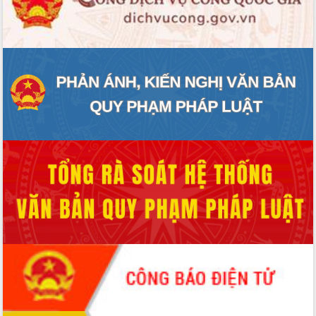
Quy hoạch và Xúc tiến đầu tư tỉnh Đắk
Lắk
Khơi thông điểm nghẽn, đẩy nhanh
giải ngân vốn khắc phục thiên tai
HĐND tỉnh thông qua điều chỉnh Quy
hoạch tỉnh thời kỳ 2021-2030
Hội thảo góp ý hồ sơ điều chỉnh quy
hoạch tỉnh Đắk Lắk thời kỳ 2021-2030,
tầm nhìn đến năm 2050
Nâng cao hiệu quả hoạt động của các
doanh nghiệp nhà nước
Hội nghị triển khai kết nối mạng
truyền số liệu chuyên dùng phục vụ cơ
quan Đảng, Nhà nước
Lễ phát động chuỗi hoạt động chung
tay làm sạch môi trường
Xã Ea Kar bước chuyển mình trong
công tác cải cách hành chính mô hình
mới
UBND tỉnh họp báo định kỳ tháng 4
năm 2026