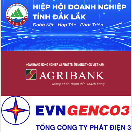
cấp xã
Đắk Lắk phát động hưởng ứng Ngày
Quyền của người tiêu dùng Việt Nam
2026
Đẩy mạnh cải cách hành chính, quyết
tâm đạt được mục tiêu tăng trưởng
hai con số trong năm 2026
Tổ chức trang trọng Lễ hội Đền thờ
Lương Văn Chánh năm 2026
Phó Bí thư Tỉnh ủy Đắk Lắk Đỗ Hữu
Huy giữ chức Bí thư Đảng ủy Ủy Ban
Nhân dân tỉnh
Bệnh án điện tử thúc đẩy chuyển đổi
số y tế tại Đắk Lắk
Chuyển đổi số thư viện: Mở rộng
không gian tri thức trong thời đại số
Đánh giá, rút kinh nghiệm công tác tổ
chức diễn tập trước ngày bầu cử
Chương trình “Gặp gỡ hữu nghị –
Friendship Meeting New Year 2026”