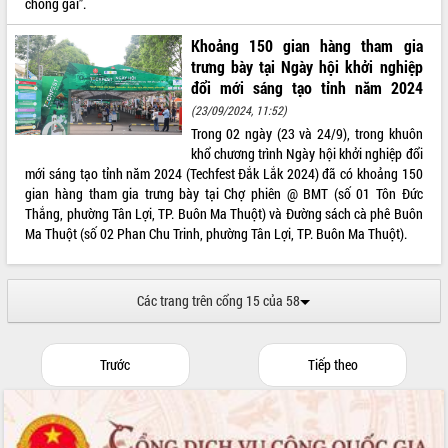
chông gai”.
món ăn từ sầu riêng
Đắk Lắk công bố Quy hoạch và xúc
Khoảng 150 gian hàng tham gia
tiến đầu tư tỉnh
trưng bày tại Ngày hội khởi nghiệp
Ngành cá ngừ Đắk Lắk chủ động thích
đổi mới sáng tạo tỉnh năm 2024
ứng để giữ vững thị trường xuất khẩu
(23/09/2024, 11:52)
Diễn đàn Kinh tế tư nhân Việt Nam đột
Trong 02 ngày (23 và 24/9), trong khuôn
phá cơ chế - Hợp tác công tư
khổ chương trình Ngày hội khởi nghiệp đổi
Đề án 06 tạo bước ngoặt đột phá trong
mới sáng tạo tỉnh năm 2024 (Techfest Đắk Lắk 2024) đã có khoảng 150
cải cách hành chính tỉnh Đắk Lắk
gian hàng tham gia trưng bày tại Chợ phiên @ BMT (số 01 Tôn Đức
Kết nối tour, đẩy mạnh chuyển đổi số
Thắng, phường Tân Lợi, TP. Buôn Ma Thuột) và Đường sách cà phê Buôn
để phát triển du lịch Đắk Lắk
Ma Thuột (số 02 Phan Chu Trinh, phường Tân Lợi, TP. Buôn Ma Thuột).
Khởi động Dự án Đầu tư xây dựng hạ
tầng kỹ thuật Cụm công nghiệp Tân
Tiến
Các trang trên cổng 15 của 58
Gặp mặt các cơ quan báo chí nhân Kỷ
niệm 101 năm Ngày Báo chí Cách
mạng Việt Nam
Trước
Tiếp theo
Đắk Lắk sơ kết 4 năm triển khai thực
hiện Đề án 06 của Chính phủ
Họp báo thông tin về Hội nghị Công bố