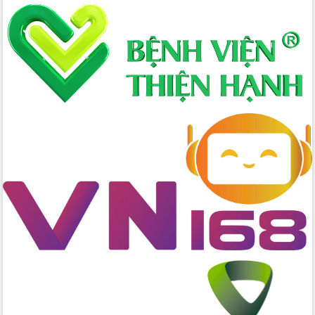
Bầu cử Quốc hội và HĐND: Cử tri Đắk
Lắk gửi gắm niềm tin, kỳ vọng vào lá
phiếu
Đắk Lắk sẵn sàng các điều kiện cho
Ngày hội bầu cử đại biểu Quốc hội
khóa XVI và HĐND các cấp nhiệm kỳ
2026-2031
Đảm bảo cuộc bầu cử đại biểu Quốc
hội và đại biểu HĐND các cấp diễn ra
an toàn, hiệu quả, đúng quy định
Thủ tướng Chính phủ Phạm Minh Chính
kiểm tra, chỉ đạo hoàn thành các dự
án cao tốc và thăm khu tái định cư tại
Đắk Lắk
Sôi nổi Hội đua ngựa truyền thống Gò
Thì Thùng mừng Xuân Bính Ngọ 2026
Lãnh đạo tỉnh dâng hương tưởng niệm
tại Đập Đồng Cam đầu Xuân Bính Ngọ
Ngành nông nghiệp phấn đấu tăng
trưởng đạt 5,86% trong năm 2026
UBND tỉnh Đắk Lắk triển khai công tác