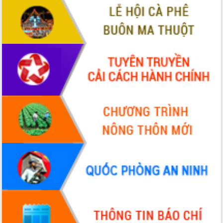
Hội thảo khoa học “Giải pháp thúc đẩy
phát triển nền kinh tế xanh tại tỉnh
Đắk Lắk”
Tăng cường giám sát, đôn đốc thực
hiện nhiệm vụ quản lý tài sản công
hàng tuần
Tháo gỡ những vướng mắc, đẩy mạnh
công tác cải cách thủ tục hành chính
tại Trung tâm Phục vụ hành chính
công tỉnh
Đắk Lắk: Tôn vinh 46 giải pháp tại Hội
thi Sáng tạo Kỹ thuật 2024 - 2025
Đắk Lắk rà soát, điều chỉnh Đề án 190
về phát triển nuôi trồng thủy sản
Phó Chủ tịch UBND tỉnh Đắk Lắk
Trương Công Thái kiểm tra thực địa
Dự án cao tốc Khánh Hòa - Buôn Ma
Thuột
Định vị cà phê Việt Nam như một “di
sản sống” trong dòng chảy toàn cầu