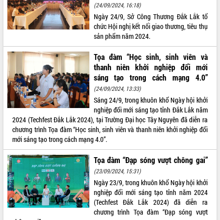
(24/09/2024, 16:18)
quan trọng
Ngày 24/9, Sở Công Thương Đắk Lắk tổ
Bí thư Tỉnh ủy Lương Nguyễn Minh
chức Hội nghị kết nối giao thương, tiêu thụ
Triết thăm, tặng quà người có công với
sản phẩm năm 2024.
cách mạng
Rà soát, hoàn thiện hệ thống thiết chế
Tọa đàm “Học sinh, sinh viên và
văn hóa, thể thao đáp ứng yêu cầu
LIÊN KẾT WEB
thanh niên khởi nghiệp đổi mới
phát triển mới
sáng tạo trong cách mạng 4.0”
Thường trực HĐND tỉnh Đắk Lắk gặp
(24/09/2024, 13:33)
mặt Đoàn chuyên gia y tế TP. Hồ Chí
Sáng 24/9, trong khuôn khổ Ngày hội khởi
Minh
nghiệp đổi mới sáng tạo tỉnh Đắk Lắk năm
THỐNG KÊ TRUY CẬP
Lễ truy điệu và an táng hài cốt liệt sĩ
2024 (Techfest Đắk Lắk 2024), tại Trường Đại học Tây Nguyên đã diễn ra
tại Nghĩa trang Liệt sĩ xã Sơn Hòa
Hôm nay:
13993
chương trình Tọa đàm “Học sinh, sinh viên và thanh niên khởi nghiệp đổi
Bàn giải pháp tháo gỡ khó khăn trong
mới sáng tạo trong cách mạng 4.0”.
Tất cả:
66099661
xuất khẩu sầu riêng và triển khai quy
định EUDR
Tọa đàm “Đạp sóng vượt chông gai”
Thứ trưởng Bộ Nông nghiệp và Môi
(23/09/2024, 15:31)
trường Nguyễn Hoàng Hiệp khảo sát
Ngày 23/9, trong khuôn khổ Ngày hội khởi
vùng trồng và doanh nghiệp đóng gói
nghiệp đổi mới sáng tạo tỉnh năm 2024
sầu riêng tại Đắk Lắk
(Techfest Đắk Lắk 2024) đã diễn ra
chương trình Tọa đàm “Đạp sóng vượt
Trình diễn nghệ thuật chế biến các