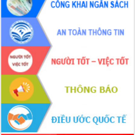
Thứ trưởng Bộ Y tế làm việc với tỉnh
Đắk Lắk về phát triển nhân lực y tế
cho trạm y tế cấp xã
Du lịch Đắk Lắk nâng tầm trải nghiệm
du khách thông qua Hệ thống cơ sở dữ
liệu và Bản đồ số
Tập huấn ứng dụng trí tuệ nhân tạo (AI)
trong thương mại điện tử năm 2026
Đoàn đại biểu Quốc hội tỉnh Đắk Lắk
trao đổi thông tin trước Kỳ họp thứ
nhất, Quốc hội khóa XVI
Quyết liệt cải cách hành chính, khơi
thông nguồn lực phát triển
Nâng cao hiệu lực, hiệu quả HĐND
tỉnh thông qua hiện đại hóa hành chính
Xã Ea Phê gắn cải cách hành chính với
chuyển đổi số
Phó Chủ tịch Thường trực UBND tỉnh
Hồ Thị Nguyên Thảo làm việc tại Trung
tâm Phục vụ hành chính công xã Ea
Phê