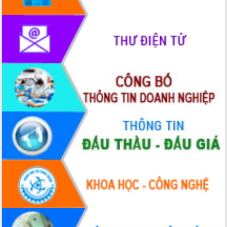
Xây dựng nông thôn mới: Nâng cao đời
sống người dân từ những mô hình thiết
thực
Quyết liệt tháo gỡ vướng mắc, đẩy
nhanh tiến độ các dự án trọng điểm
trong Khu kinh tế Nam Phú Yên
Hòn Yến phát triển du lịch gắn với bảo
tồn biển
Lấy ý kiến điều chỉnh Quy hoạch tỉnh
Đắk Lắk thời kỳ 2021-2030, tầm nhìn
đến năm 2050
Phát động chiến dịch 30 ngày đêm
giải phóng mặt bằng Tuyến đường bộ
ven biển
Đắk Lắk nỗ lực thúc đẩy tăng trưởng
kinh tế từ 10% trở lên trong Quý
II/2026
Đắk Lắk ký kết thỏa thuận hợp tác về
chuyển đổi số giai đoạn 2026 – 2030
với Tập đoàn Bưu chính Viễn thông
Việt Nam