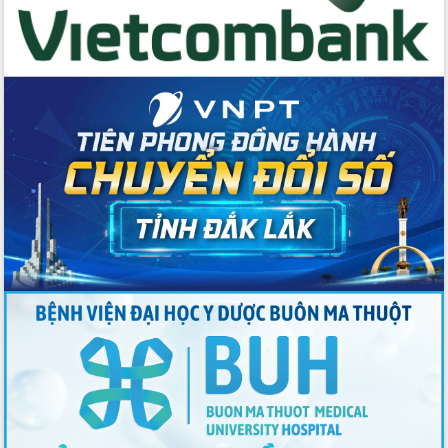
quốc phòng, quân sự địa phương năm
2026
Đắk Lắk tập trung toàn lực khắc phục
tồn tại IUU, sẵn sàng làm việc với
Đoàn thanh tra EC
Chủ tịch UBND tỉnh Tạ Anh Tuấn thăm,
chúc mừng các bệnh viện nhân Ngày
Thầy thuốc Việt Nam
Rộn ràng lễ hội truyền thống Sông
nước Đà Nông lần thứ I năm 2026
Kỳ họp Chuyên đề lần thứ Năm, HĐND
tỉnh Đắk Lắk thông qua các nghị quyết
quan trọng
Thống nhất danh sách giới thiệu ứng
cử đại biểu Quốc hội khoá XVI và đại
biểu HĐND tỉnh Đắk Lắk, nhiệm kỳ
2026-2031
Phát động hai phong trào thi đua quan
trọng trong kỷ nguyên mới
Hội nghị lần thứ tư Ban Chỉ đạo công