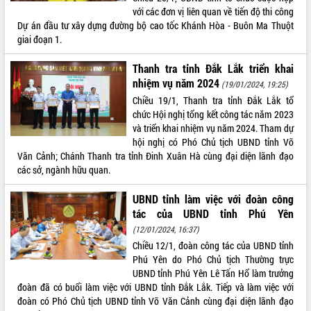
với các đơn vị liên quan về tiến độ thi công
VIDEO
Dự án đầu tư xây dựng đường bộ cao tốc Khánh Hòa - Buôn Ma Thuột
giai đoạn 1.
Không có file video nào để phát.
Thanh tra tỉnh Đắk Lắk triển khai
ALBUM ẢNH
nhiệm vụ năm 2024
(19/01/2024, 19:25)
Chiều 19/1, Thanh tra tỉnh Đắk Lắk tổ
chức Hội nghị tổng kết công tác năm 2023
và triển khai nhiệm vụ năm 2024. Tham dự
hội nghị có Phó Chủ tịch UBND tỉnh Võ
Văn Cảnh; Chánh Thanh tra tỉnh Đinh Xuân Hà cùng đại diện lãnh đạo
các sở, ngành hữu quan.
UBND tỉnh làm việc với đoàn công
tác của UBND tỉnh Phú Yên
LIÊN KẾT WEB
(12/01/2024, 16:37)
Chiều 12/1, đoàn công tác của UBND tỉnh
Phú Yên do Phó Chủ tịch Thường trực
UBND tỉnh Phú Yên Lê Tấn Hổ làm trưởng
THỐNG KÊ TRUY CẬP
đoàn đã có buổi làm việc với UBND tỉnh Đắk Lắk. Tiếp và làm việc với
đoàn có Phó Chủ tịch UBND tỉnh Võ Văn Cảnh cùng đại diện lãnh đạo
Hôm nay:
30309