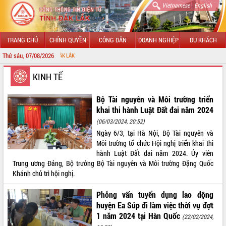
|
Vietnamese
English
TRANG CHỦ
CHÍNH QUYỀN
CÔNG DÂN
DOANH NGHIỆP
DU KHÁCH
Thứ sáu, 07/08/2026
CHÀO MỪNG Đ
GIỚI THIỆU
KINH TẾ
LÃNH ĐẠO UBND TỈNH
Bộ Tài nguyên và Môi trường triển
khai thi hành Luật Đất đai năm 2024
TIN TỨC SỰ KIỆN
(06/03/2024, 20:52)
Ngày 6/3, tại Hà Nội, Bộ Tài nguyên và
SỞ, BAN, NGÀNH
Môi trường tổ chức Hội nghị triển khai thi
hành Luật Đất đai năm 2024. Ủy viên
UBND CÁC XÃ, PHƯỜNG
Trung ương Đảng, Bộ trưởng Bộ Tài nguyên và Môi trường Đặng Quốc
Khánh chủ trì hội nghị.
THÔNG TIN CHỈ ĐẠO ĐIỀU HÀNH
Phỏng vấn tuyển dụng lao động
HỆ THỐNG VĂN BẢN
huyện Ea Súp đi làm việc thời vụ đợt
1 năm 2024 tại Hàn Quốc
(22/02/2024,
VĂN BẢN HĐND TỈNH