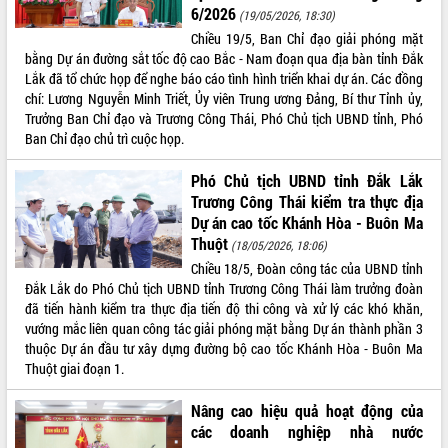
6/2026
(19/05/2026, 18:30)
VIDEO
Chiều 19/5, Ban Chỉ đạo giải phóng mặt
bằng Dự án đường sắt tốc độ cao Bắc - Nam đoạn qua địa bàn tỉnh Đắk
Lắk đã tổ chức họp để nghe báo cáo tình hình triển khai dự án. Các đồng
chí: Lương Nguyễn Minh Triết, Ủy viên Trung ương Đảng, Bí thư Tỉnh ủy,
Trưởng Ban Chỉ đạo và Trương Công Thái, Phó Chủ tịch UBND tỉnh, Phó
Ban Chỉ đạo chủ trì cuộc họp.
Phó Chủ tịch UBND tỉnh Đắk Lắk
Trương Công Thái kiểm tra thực địa
Dự án cao tốc Khánh Hòa - Buôn Ma
Khám bệnh, cấp phát thuốc miễn phí
Thuột
và tặng quà người dân xã Cư Pui
(18/05/2026, 18:06)
Chiều 18/5, Đoàn công tác của UBND tỉnh
Hội nghị UBND tỉnh Đắk Lắk thường kỳ
Đắk Lắk do Phó Chủ tịch UBND tỉnh Trương Công Thái làm trưởng đoàn
tháng 7/2026
đã tiến hành kiểm tra thực địa tiến độ thi công và xử lý các khó khăn,
Lễ truy tặng danh hiệu “Bà Mẹ Việt
vướng mắc liên quan công tác giải phóng mặt bằng Dự án thành phần 3
Nam Anh hùng” và trao Huân chương
thuộc Dự án đầu tư xây dựng đường bộ cao tốc Khánh Hòa - Buôn Ma
Lao động
Thuột giai đoạn 1.
ALBUM ẢNH
UBND tỉnh Đắk Lắk triển khai nhiệm
vụ 6 tháng cuối năm 2026
Nâng cao hiệu quả hoạt động của
Kỳ họp thứ Hai, Hội đồng nhân dân
các doanh nghiệp nhà nước
tỉnh khóa XI quyết nghị nhiều nội dung