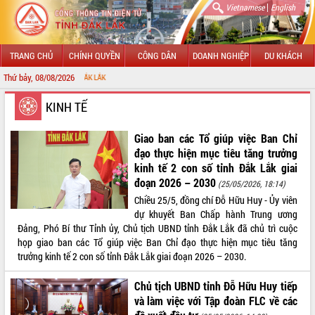
|
Vietnamese
English
TRANG CHỦ
CHÍNH QUYỀN
CÔNG DÂN
DOANH NGHIỆP
DU KHÁCH
Thứ bảy, 08/08/2026
CHÀO MỪNG
GIỚI THIỆU
KINH TẾ
LÃNH ĐẠO UBND TỈNH
Giao ban các Tổ giúp việc Ban Chỉ
đạo thực hiện mục tiêu tăng trưởng
TIN TỨC SỰ KIỆN
kinh tế 2 con số tỉnh Đắk Lắk giai
đoạn 2026 – 2030
(25/05/2026, 18:14)
SỞ, BAN, NGÀNH
Chiều 25/5, đồng chí Đỗ Hữu Huy - Ủy viên
dự khuyết Ban Chấp hành Trung ương
UBND CÁC XÃ, PHƯỜNG
Đảng, Phó Bí thư Tỉnh ủy, Chủ tịch UBND tỉnh Đắk Lắk đã chủ trì cuộc
họp giao ban các Tổ giúp việc Ban Chỉ đạo thực hiện mục tiêu tăng
THÔNG TIN CHỈ ĐẠO ĐIỀU HÀNH
trưởng kinh tế 2 con số tỉnh Đắk Lắk giai đoạn 2026 – 2030.
HỆ THỐNG VĂN BẢN
Chủ tịch UBND tỉnh Đỗ Hữu Huy tiếp
và làm việc với Tập đoàn FLC về các
VĂN BẢN HĐND TỈNH