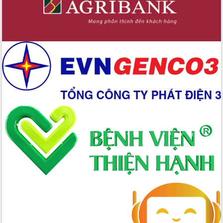
Bầu cử Quốc hội và HĐND: Cử tri Đắk
Lắk gửi gắm niềm tin, kỳ vọng vào lá
phiếu
Đắk Lắk sẵn sàng các điều kiện cho
Ngày hội bầu cử đại biểu Quốc hội
khóa XVI và HĐND các cấp nhiệm kỳ
2026-2031
Đảm bảo cuộc bầu cử đại biểu Quốc
hội và đại biểu HĐND các cấp diễn ra
an toàn, hiệu quả, đúng quy định
Thủ tướng Chính phủ Phạm Minh Chính
kiểm tra, chỉ đạo hoàn thành các dự
án cao tốc và thăm khu tái định cư tại
Đắk Lắk
Sôi nổi Hội đua ngựa truyền thống Gò
Thì Thùng mừng Xuân Bính Ngọ 2026
Lãnh đạo tỉnh dâng hương tưởng niệm
tại Đập Đồng Cam đầu Xuân Bính Ngọ
Ngành nông nghiệp phấn đấu tăng
trưởng đạt 5,86% trong năm 2026
UBND tỉnh Đắk Lắk triển khai công tác