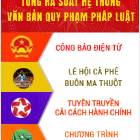
Hội thảo khoa học “Giải pháp thúc đẩy
phát triển nền kinh tế xanh tại tỉnh
Đắk Lắk”
Tăng cường giám sát, đôn đốc thực
hiện nhiệm vụ quản lý tài sản công
hàng tuần
Tháo gỡ những vướng mắc, đẩy mạnh
công tác cải cách thủ tục hành chính
tại Trung tâm Phục vụ hành chính
công tỉnh
Đắk Lắk: Tôn vinh 46 giải pháp tại Hội
thi Sáng tạo Kỹ thuật 2024 - 2025
Đắk Lắk rà soát, điều chỉnh Đề án 190
về phát triển nuôi trồng thủy sản
Phó Chủ tịch UBND tỉnh Đắk Lắk
Trương Công Thái kiểm tra thực địa
Dự án cao tốc Khánh Hòa - Buôn Ma
Thuột
Định vị cà phê Việt Nam như một “di
sản sống” trong dòng chảy toàn cầu