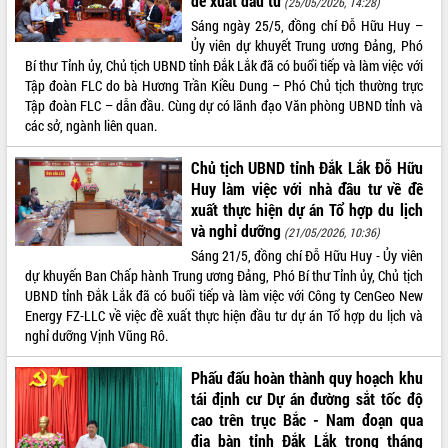
đề xuất đầu tư
(25/05/2026, 14:28)
Sáng ngày 25/5, đồng chí Đỗ Hữu Huy –
ĐIỂM TIN VĂN BẢN
Ủy viên dự khuyết Trung ương Đảng, Phó
Bí thư Tỉnh ủy, Chủ tịch UBND tỉnh Đắk Lắk đã có buổi tiếp và làm việc với
QUY HOẠCH - KẾ HOẠCH
Tập đoàn FLC do bà Hương Trần Kiều Dung – Phó Chủ tịch thường trực
Tập đoàn FLC – dẫn đầu. Cùng dự có lãnh đạo Văn phòng UBND tỉnh và
các sở, ngành liên quan.
Chủ tịch UBND tỉnh Đắk Lắk Đỗ Hữu
Huy làm việc với nhà đầu tư về đề
xuất thực hiện dự án Tổ hợp du lịch
và nghỉ dưỡng
(21/05/2026, 10:36)
Sáng 21/5, đồng chí Đỗ Hữu Huy - Ủy viên
dự khuyến Ban Chấp hành Trung ương Đảng, Phó Bí thư Tỉnh ủy, Chủ tịch
UBND tỉnh Đắk Lắk đã có buổi tiếp và làm việc với Công ty CenGeo New
Energy FZ-LLC về việc đề xuất thực hiện đầu tư dự án Tổ hợp du lịch và
nghỉ dưỡng Vịnh Vũng Rô.
Phấu đấu hoàn thành quy hoạch khu
tái định cư Dự án đường sắt tốc độ
cao trên trục Bắc - Nam đoạn qua
địa bàn tỉnh Đắk Lắk trong tháng