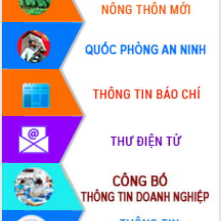
Xây dựng nông thôn mới: Nâng cao đời
sống người dân từ những mô hình thiết
thực
Quyết liệt tháo gỡ vướng mắc, đẩy
nhanh tiến độ các dự án trọng điểm
trong Khu kinh tế Nam Phú Yên
Hòn Yến phát triển du lịch gắn với bảo
tồn biển
Lấy ý kiến điều chỉnh Quy hoạch tỉnh
Đắk Lắk thời kỳ 2021-2030, tầm nhìn
đến năm 2050
Phát động chiến dịch 30 ngày đêm
giải phóng mặt bằng Tuyến đường bộ
ven biển
Đắk Lắk nỗ lực thúc đẩy tăng trưởng
kinh tế từ 10% trở lên trong Quý
II/2026
Đắk Lắk ký kết thỏa thuận hợp tác về
chuyển đổi số giai đoạn 2026 – 2030
với Tập đoàn Bưu chính Viễn thông
Việt Nam