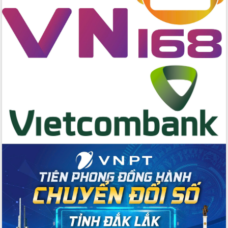
quốc phòng, quân sự địa phương năm
2026
Đắk Lắk tập trung toàn lực khắc phục
tồn tại IUU, sẵn sàng làm việc với
Đoàn thanh tra EC
Chủ tịch UBND tỉnh Tạ Anh Tuấn thăm,
chúc mừng các bệnh viện nhân Ngày
Thầy thuốc Việt Nam
Rộn ràng lễ hội truyền thống Sông
nước Đà Nông lần thứ I năm 2026
Kỳ họp Chuyên đề lần thứ Năm, HĐND
tỉnh Đắk Lắk thông qua các nghị quyết
quan trọng
Thống nhất danh sách giới thiệu ứng
cử đại biểu Quốc hội khoá XVI và đại
biểu HĐND tỉnh Đắk Lắk, nhiệm kỳ
2026-2031
Phát động hai phong trào thi đua quan
trọng trong kỷ nguyên mới
Hội nghị lần thứ tư Ban Chỉ đạo công