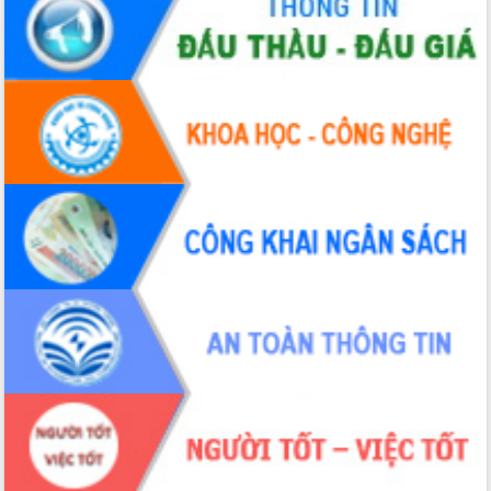
Thứ trưởng Bộ Y tế làm việc với tỉnh
Đắk Lắk về phát triển nhân lực y tế
cho trạm y tế cấp xã
Du lịch Đắk Lắk nâng tầm trải nghiệm
du khách thông qua Hệ thống cơ sở dữ
liệu và Bản đồ số
Tập huấn ứng dụng trí tuệ nhân tạo (AI)
trong thương mại điện tử năm 2026
Đoàn đại biểu Quốc hội tỉnh Đắk Lắk
trao đổi thông tin trước Kỳ họp thứ
nhất, Quốc hội khóa XVI
Quyết liệt cải cách hành chính, khơi
thông nguồn lực phát triển
Nâng cao hiệu lực, hiệu quả HĐND
tỉnh thông qua hiện đại hóa hành chính
Xã Ea Phê gắn cải cách hành chính với
chuyển đổi số
Phó Chủ tịch Thường trực UBND tỉnh
Hồ Thị Nguyên Thảo làm việc tại Trung
tâm Phục vụ hành chính công xã Ea
Phê