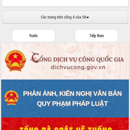
Quy hoạch và Xúc tiến đầu tư tỉnh Đắk
Lắk
Khơi thông điểm nghẽn, đẩy nhanh
Các trang trên cổng 4 của 58
giải ngân vốn khắc phục thiên tai
HĐND tỉnh thông qua điều chỉnh Quy
hoạch tỉnh thời kỳ 2021-2030
Trước
Tiếp theo
Hội thảo góp ý hồ sơ điều chỉnh quy
hoạch tỉnh Đắk Lắk thời kỳ 2021-2030,
tầm nhìn đến năm 2050
Nâng cao hiệu quả hoạt động của các
doanh nghiệp nhà nước
Hội nghị triển khai kết nối mạng
truyền số liệu chuyên dùng phục vụ cơ
quan Đảng, Nhà nước
Lễ phát động chuỗi hoạt động chung
tay làm sạch môi trường
Xã Ea Kar bước chuyển mình trong
công tác cải cách hành chính mô hình
mới
UBND tỉnh họp báo định kỳ tháng 4
năm 2026