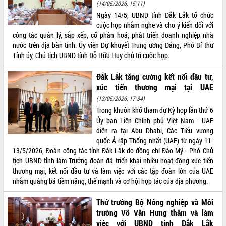
(14/05/2026, 15:11)
quan trọng
Ngày 14/5, UBND tỉnh Đắk Lắk tổ chức
Bí thư Tỉnh ủy Lương Nguyễn Minh
cuộc họp nhằm nghe và cho ý kiến đối với
Triết thăm, tặng quà người có công với
công tác quản lý, sắp xếp, cổ phần hoá, phát triển doanh nghiệp nhà
cách mạng
nước trên địa bàn tỉnh. Ủy viên Dự khuyết Trung ương Đảng, Phó Bí thư
Rà soát, hoàn thiện hệ thống thiết chế
Tỉnh ủy, Chủ tịch UBND tỉnh Đỗ Hữu Huy chủ trì cuộc họp.
văn hóa, thể thao đáp ứng yêu cầu
LIÊN KẾT WEB
phát triển mới
Đắk Lắk tăng cường kết nối đầu tư,
xúc tiến thương mại tại UAE
Thường trực HĐND tỉnh Đắk Lắk gặp
mặt Đoàn chuyên gia y tế TP. Hồ Chí
(13/05/2026, 17:34)
Minh
Trong khuôn khổ tham dự Kỳ họp lần thứ 6
THỐNG KÊ TRUY CẬP
Lễ truy điệu và an táng hài cốt liệt sĩ
Ủy ban Liên Chính phủ Việt Nam - UAE
tại Nghĩa trang Liệt sĩ xã Sơn Hòa
diễn ra tại Abu Dhabi, Các Tiểu vương
Hôm nay:
36379
quốc Ả-rập Thống nhất (UAE) từ ngày 11-
Bàn giải pháp tháo gỡ khó khăn trong
Tất cả:
66081702
13/5/2026, Đoàn công tác tỉnh Đắk Lắk do đồng chí Đào Mỹ - Phó Chủ
xuất khẩu sầu riêng và triển khai quy
tịch UBND tỉnh làm Trưởng đoàn đã triển khai nhiều hoạt động xúc tiến
định EUDR
thương mại, kết nối đầu tư và làm việc với các tập đoàn lớn của UAE
Thứ trưởng Bộ Nông nghiệp và Môi
nhằm quảng bá tiềm năng, thế mạnh và cơ hội hợp tác của địa phương.
trường Nguyễn Hoàng Hiệp khảo sát
vùng trồng và doanh nghiệp đóng gói
Thứ trưởng Bộ Nông nghiệp và Môi
sầu riêng tại Đắk Lắk
trường Võ Văn Hưng thăm và làm
Trình diễn nghệ thuật chế biến các
việc với UBND tỉnh Đắk Lắk