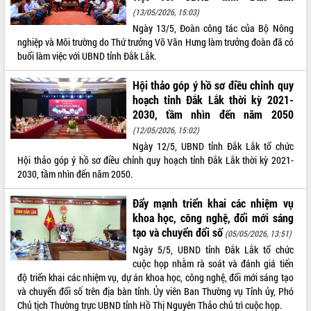
món ăn từ sầu riêng
(13/05/2026, 15:03)
Đắk Lắk công bố Quy hoạch và xúc
Ngày 13/5, Đoàn công tác của Bộ Nông
tiến đầu tư tỉnh
nghiệp và Môi trường do Thứ trưởng Võ Văn Hưng làm trưởng đoàn đã có
Ngành cá ngừ Đắk Lắk chủ động thích
buổi làm việc với UBND tỉnh Đắk Lắk.
ứng để giữ vững thị trường xuất khẩu
Diễn đàn Kinh tế tư nhân Việt Nam đột
Hội thảo góp ý hồ sơ điều chỉnh quy
phá cơ chế - Hợp tác công tư
hoạch tỉnh Đắk Lắk thời kỳ 2021-
2030, tầm nhìn đến năm 2050
Đề án 06 tạo bước ngoặt đột phá trong
cải cách hành chính tỉnh Đắk Lắk
(12/05/2026, 15:02)
Kết nối tour, đẩy mạnh chuyển đổi số
Ngày 12/5, UBND tỉnh Đắk Lắk tổ chức
để phát triển du lịch Đắk Lắk
Hội thảo góp ý hồ sơ điều chỉnh quy hoạch tỉnh Đắk Lắk thời kỳ 2021-
2030, tầm nhìn đến năm 2050.
Khởi động Dự án Đầu tư xây dựng hạ
tầng kỹ thuật Cụm công nghiệp Tân
Đẩy mạnh triển khai các nhiệm vụ
Tiến
khoa học, công nghệ, đổi mới sáng
Gặp mặt các cơ quan báo chí nhân Kỷ
tạo và chuyển đổi số
(05/05/2026, 13:51)
niệm 101 năm Ngày Báo chí Cách
Ngày 5/5, UBND tỉnh Đắk Lắk tổ chức
mạng Việt Nam
cuộc họp nhằm rà soát và đánh giá tiến
Đắk Lắk sơ kết 4 năm triển khai thực
độ triển khai các nhiệm vụ, dự án khoa học, công nghệ, đổi mới sáng tạo
hiện Đề án 06 của Chính phủ
và chuyển đổi số trên địa bàn tỉnh. Ủy viên Ban Thường vụ Tỉnh ủy, Phó
Họp báo thông tin về Hội nghị Công bố
Chủ tịch Thường trực UBND tỉnh Hồ Thị Nguyên Thảo chủ trì cuộc họp.