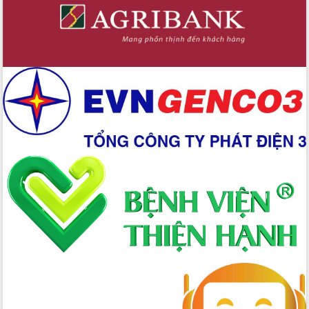
2026-2031
Đảm bảo cuộc bầu cử đại biểu Quốc
hội và đại biểu HĐND các cấp diễn ra
an toàn, hiệu quả, đúng quy định
Thủ tướng Chính phủ Phạm Minh Chính
kiểm tra, chỉ đạo hoàn thành các dự
án cao tốc và thăm khu tái định cư tại
Đắk Lắk
Sôi nổi Hội đua ngựa truyền thống Gò
Thì Thùng mừng Xuân Bính Ngọ 2026
Lãnh đạo tỉnh dâng hương tưởng niệm
tại Đập Đồng Cam đầu Xuân Bính Ngọ
Ngành nông nghiệp phấn đấu tăng
trưởng đạt 5,86% trong năm 2026
UBND tỉnh Đắk Lắk triển khai công tác
quốc phòng, quân sự địa phương năm
2026
Đắk Lắk tập trung toàn lực khắc phục
tồn tại IUU, sẵn sàng làm việc với
Đoàn thanh tra EC
Chủ tịch UBND tỉnh Tạ Anh Tuấn thăm,