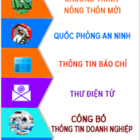
Hòn Yến phát triển du lịch gắn với bảo
tồn biển
Lấy ý kiến điều chỉnh Quy hoạch tỉnh
Đắk Lắk thời kỳ 2021-2030, tầm nhìn
đến năm 2050
Phát động chiến dịch 30 ngày đêm
giải phóng mặt bằng Tuyến đường bộ
ven biển
Đắk Lắk nỗ lực thúc đẩy tăng trưởng
kinh tế từ 10% trở lên trong Quý
II/2026
Đắk Lắk ký kết thỏa thuận hợp tác về
chuyển đổi số giai đoạn 2026 – 2030
với Tập đoàn Bưu chính Viễn thông
Việt Nam
Thứ trưởng Bộ Y tế làm việc với tỉnh
Đắk Lắk về phát triển nhân lực y tế
cho trạm y tế cấp xã
Du lịch Đắk Lắk nâng tầm trải nghiệm
du khách thông qua Hệ thống cơ sở dữ
liệu và Bản đồ số