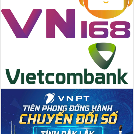
chúc mừng các bệnh viện nhân Ngày
Thầy thuốc Việt Nam
Rộn ràng lễ hội truyền thống Sông
nước Đà Nông lần thứ I năm 2026
Kỳ họp Chuyên đề lần thứ Năm, HĐND
tỉnh Đắk Lắk thông qua các nghị quyết
quan trọng
Thống nhất danh sách giới thiệu ứng
cử đại biểu Quốc hội khoá XVI và đại
biểu HĐND tỉnh Đắk Lắk, nhiệm kỳ
2026-2031
Phát động hai phong trào thi đua quan
trọng trong kỷ nguyên mới
Hội nghị lần thứ tư Ban Chỉ đạo công
tác bầu cử tỉnh Đắk Lắk
Hội nghị Báo cáo viên Trung ương
tháng 01/2026
Phó Thủ tướng Hồ Quốc Dũng đánh giá
cao kết quả Chiến dịch Quang Trung
tại Đắk Lắk