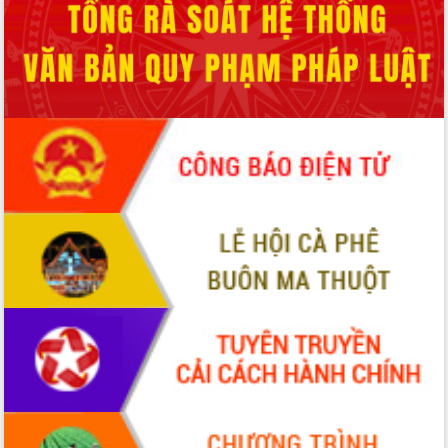
Tháo gỡ những vướng mắc, đẩy mạnh
công tác cải cách thủ tục hành chính
tại Trung tâm Phục vụ hành chính
công tỉnh
Đắk Lắk: Tôn vinh 46 giải pháp tại Hội
thi Sáng tạo Kỹ thuật 2024 - 2025
Đắk Lắk rà soát, điều chỉnh Đề án 190
về phát triển nuôi trồng thủy sản
Phó Chủ tịch UBND tỉnh Đắk Lắk
Trương Công Thái kiểm tra thực địa
Dự án cao tốc Khánh Hòa - Buôn Ma
Thuột
Định vị cà phê Việt Nam như một “di
sản sống” trong dòng chảy toàn cầu
Xây dựng nông thôn mới: Nâng cao đời
sống người dân từ những mô hình thiết
thực
Quyết liệt tháo gỡ vướng mắc, đẩy
nhanh tiến độ các dự án trọng điểm
trong Khu kinh tế Nam Phú Yên