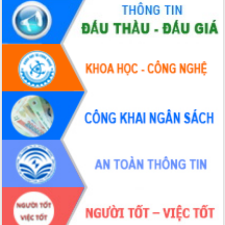
Tập huấn ứng dụng trí tuệ nhân tạo (AI)
trong thương mại điện tử năm 2026
Đoàn đại biểu Quốc hội tỉnh Đắk Lắk
trao đổi thông tin trước Kỳ họp thứ
nhất, Quốc hội khóa XVI
Quyết liệt cải cách hành chính, khơi
thông nguồn lực phát triển
Nâng cao hiệu lực, hiệu quả HĐND
tỉnh thông qua hiện đại hóa hành chính
Xã Ea Phê gắn cải cách hành chính với
chuyển đổi số
Phó Chủ tịch Thường trực UBND tỉnh
Hồ Thị Nguyên Thảo làm việc tại Trung
tâm Phục vụ hành chính công xã Ea
Phê
Xây dựng nền hành chính số đồng
hành cùng nông dân dân, doanh nghiệp
Giai đoạn 2026-2030, Đắk Lắk phấn
đấu có 77% xã đạt chuẩn nông thôn
mới