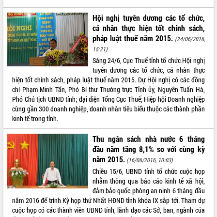
phá cơ chế - Hợp tác công tư
Đề án 06 tạo bước ngoặt đột phá trong
Hội nghị tuyên dương các tổ chức,
cải cách hành chính tỉnh Đắk Lắk
cá nhân thực hiện tốt chính sách,
pháp luật thuế năm 2015.
Kết nối tour, đẩy mạnh chuyển đổi số
(24/06/2016,
để phát triển du lịch Đắk Lắk
15:21)
Sáng 24/6, Cục Thuế tỉnh tổ chức Hội nghị
Khởi động Dự án Đầu tư xây dựng hạ
tuyên dương các tổ chức, cá nhân thực
tầng kỹ thuật Cụm công nghiệp Tân
hiện tốt chính sách, pháp luật thuế năm 2015. Dự Hội nghị có các đồng
Tiến
chí Phạm Minh Tấn, Phó Bí thư Thường trực Tỉnh ủy, Nguyễn Tuấn Hà,
Gặp mặt các cơ quan báo chí nhân Kỷ
Phó Chủ tịch UBND tỉnh; đại diện Tổng Cục Thuế; Hiệp hội Doanh nghiệp
niệm 101 năm Ngày Báo chí Cách
cùng gần 300 doanh nghiệp, doanh nhân tiêu biểu thuộc các thành phần
mạng Việt Nam
kinh tế trong tỉnh.
Đắk Lắk sơ kết 4 năm triển khai thực
hiện Đề án 06 của Chính phủ
Thu ngân sách nhà nước 6 tháng
Họp báo thông tin về Hội nghị Công bố
đầu năm tăng 8,1% so với cùng kỳ
Quy hoạch và Xúc tiến đầu tư tỉnh Đắk
năm 2015.
(16/06/2016, 10:03)
Lắk
Chiều 15/6, UBND tỉnh tổ chức cuộc họp
Khơi thông điểm nghẽn, đẩy nhanh
nhằm thông qua báo cáo kinh tế xã hội,
giải ngân vốn khắc phục thiên tai
đảm bảo quốc phòng an ninh 6 tháng đầu
HĐND tỉnh thông qua điều chỉnh Quy
năm 2016 để trình Kỳ họp thứ Nhất HĐND tỉnh khóa IX sắp tới. Tham dự
hoạch tỉnh thời kỳ 2021-2030
cuộc họp có các thành viên UBND tỉnh, lãnh đạo các Sở, ban, ngành của