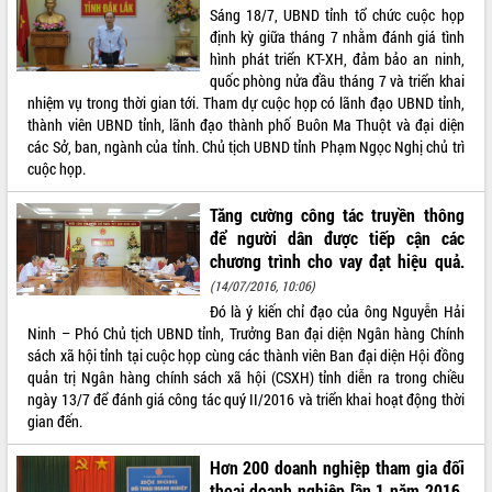
Sáng 18/7, UBND tỉnh tổ chức cuộc họp
VIDEO
định kỳ giữa tháng 7 nhằm đánh giá tình
hình phát triển KT-XH, đảm bảo an ninh,
Loading the player...
quốc phòng nửa đầu tháng 7 và triển khai
nhiệm vụ trong thời gian tới. Tham dự cuộc họp có lãnh đạo UBND tỉnh,
Khám bệnh, cấp phát thuốc miễn phí
thành viên UBND tỉnh, lãnh đạo thành phố Buôn Ma Thuột và đại diện
và tặng quà người dân xã Cư Pui
các Sở, ban, ngành của tỉnh. Chủ tịch UBND tỉnh Phạm Ngọc Nghị chủ trì
Hội nghị UBND tỉnh Đắk Lắk thường kỳ
cuộc họp.
tháng 7/2026
Lễ truy tặng danh hiệu “Bà Mẹ Việt
Tăng cường công tác truyền thông
Nam Anh hùng” và trao Huân chương
để người dân được tiếp cận các
Lao động
chương trình cho vay đạt hiệu quả.
ALBUM ẢNH
UBND tỉnh Đắk Lắk triển khai nhiệm
(14/07/2016, 10:06)
vụ 6 tháng cuối năm 2026
Đó là ý kiến chỉ đạo của ông Nguyễn Hải
Kỳ họp thứ Hai, Hội đồng nhân dân
Ninh – Phó Chủ tịch UBND tỉnh, Trưởng Ban đại diện Ngân hàng Chính
tỉnh khóa XI quyết nghị nhiều nội dung
sách xã hội tỉnh tại cuộc họp cùng các thành viên Ban đại diện Hội đồng
quan trọng
quản trị Ngân hàng chính sách xã hội (CSXH) tỉnh diễn ra trong chiều
Bí thư Tỉnh ủy Lương Nguyễn Minh
ngày 13/7 để đánh giá công tác quý II/2016 và triển khai hoạt động thời
Triết thăm, tặng quà người có công với
gian đến.
cách mạng
Hơn 200 doanh nghiệp tham gia đối
Rà soát, hoàn thiện hệ thống thiết chế
thoại doanh nghiệp lần 1 năm 2016.
văn hóa, thể thao đáp ứng yêu cầu
LIÊN KẾT WEB