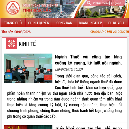
|
Vietnamese
English
TRANG CHỦ
CHÍNH QUYỀN
CÔNG DÂN
DOANH NGHIỆP
DU KHÁCH
Thứ bảy, 08/08/2026
CHÀO MỪNG ĐẾN VỚI CỔNG THÔNG TIN ĐIỆN TỬ
GIỚI THIỆU
KINH TẾ
LÃNH ĐẠO UBND TỈNH
Ngành Thuế với công tác tăng
cường kỷ cương, kỷ luật nội ngành.
TIN TỨC SỰ KIỆN
(29/07/2016, 16:23)
Trong thời gian qua, công tác cải cách,
SỞ, BAN, NGÀNH
hiện đại hóa hệ thống ngành thuế đã được
Cục thuế tỉnh triển khai có hiệu quả, góp
UBND CÁC XÃ, PHƯỜNG
phần hoàn thành nhiệm vụ thu ngân sách nhà nước trên địa bàn. Một
trong những nhiệm vụ trọng tâm được ngành thuế quan tâm triển khai
THÔNG TIN CHỈ ĐẠO ĐIỀU HÀNH
thực hiện là tăng cường kỷ luật, kỷ cương nội ngành, thực hiện tốt
chương trình phòng, chống tham nhũng, thực hành tiết kiệm, chống lãng
HỆ THỐNG VĂN BẢN
phí trong cơ quan thuế các cấp.
VĂN BẢN HĐND TỈNH
Triển khai công tác thu, chi ngân