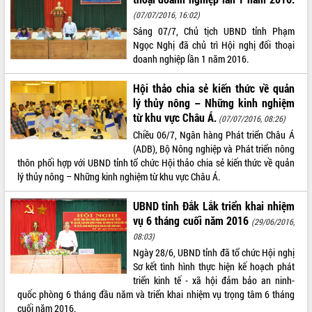
phát triển mới
(07/07/2016, 16:02)
Thường trực HĐND tỉnh Đắk Lắk gặp
Sáng 07/7, Chủ tịch UBND tỉnh Phạm
mặt Đoàn chuyên gia y tế TP. Hồ Chí
Ngọc Nghị đã chủ trì Hội nghị đối thoại
Minh
doanh nghiệp lần 1 năm 2016.
THỐNG KÊ TRUY CẬP
Lễ truy điệu và an táng hài cốt liệt sĩ
Hội thảo chia sẻ kiến thức về quản
tại Nghĩa trang Liệt sĩ xã Sơn Hòa
Hôm nay:
30696
lý thủy nông – Những kinh nghiệm
Bàn giải pháp tháo gỡ khó khăn trong
Tất cả:
66076019
từ khu vực Châu Á.
(07/07/2016, 08:26)
xuất khẩu sầu riêng và triển khai quy
định EUDR
Chiều 06/7, Ngân hàng Phát triển Châu Á
(ADB), Bộ Nông nghiệp và Phát triển nông
Thứ trưởng Bộ Nông nghiệp và Môi
thôn phối hợp với UBND tỉnh tổ chức Hội thảo chia sẻ kiến thức về quản
trường Nguyễn Hoàng Hiệp khảo sát
lý thủy nông – Những kinh nghiệm từ khu vực Châu Á.
vùng trồng và doanh nghiệp đóng gói
sầu riêng tại Đắk Lắk
UBND tỉnh Đắk Lắk triển khai nhiệm
Trình diễn nghệ thuật chế biến các
vụ 6 tháng cuối năm 2016
(29/06/2016,
món ăn từ sầu riêng
08:03)
Đắk Lắk công bố Quy hoạch và xúc
Ngày 28/6, UBND tỉnh đã tổ chức Hội nghị
tiến đầu tư tỉnh
Sơ kết tình hình thực hiện kế hoạch phát
Ngành cá ngừ Đắk Lắk chủ động thích
triển kinh tế - xã hội đảm bảo an ninh-
ứng để giữ vững thị trường xuất khẩu
quốc phòng 6 tháng đầu năm và triển khai nhiệm vụ trọng tâm 6 tháng
Diễn đàn Kinh tế tư nhân Việt Nam đột
cuối năm 2016.