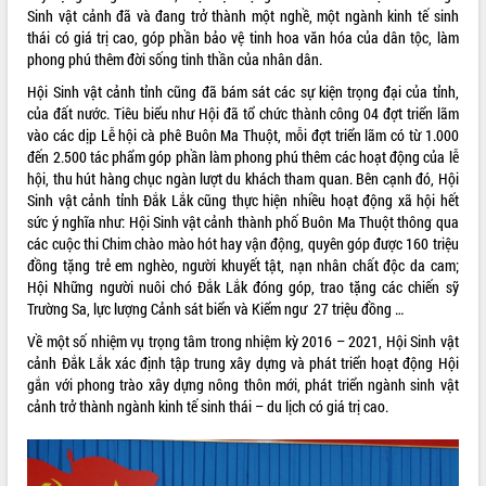
Sinh vật cảnh đã và đang trở thành một nghề, một ngành kinh tế sinh
VIDEO
thái có giá trị cao, góp phần bảo vệ tinh hoa văn hóa của dân tộc, làm
phong phú thêm đời sống tinh thần của nhân dân.
Loading the player...
Hội Sinh vật cảnh tỉnh cũng đã bám sát các sự kiện trọng đại của tỉnh,
Khám bệnh, cấp phát thuốc miễn phí
của đất nước. Tiêu biểu như Hội đã tổ chức thành công 04 đợt triển lãm
và tặng quà người dân xã Cư Pui
vào các dịp Lễ hội cà phê Buôn Ma Thuột, mỗi đợt triển lãm có từ 1.000
Hội nghị UBND tỉnh Đắk Lắk thường kỳ
đến 2.500 tác phẩm góp phần làm phong phú thêm các hoạt động của lễ
tháng 7/2026
hội, thu hút hàng chục ngàn lượt du khách tham quan. Bên cạnh đó, Hội
Sinh vật cảnh tỉnh Đắk Lắk cũng thực hiện nhiều hoạt động xã hội hết
Lễ truy tặng danh hiệu “Bà Mẹ Việt
sức ý nghĩa như: Hội Sinh vật cảnh thành phố Buôn Ma Thuột thông qua
Nam Anh hùng” và trao Huân chương
các cuộc thi Chim chào mào hót hay vận động, quyên góp được 160 triệu
Lao động
đồng tặng trẻ em nghèo, người khuyết tật, nạn nhân chất độc da cam;
ALBUM ẢNH
UBND tỉnh Đắk Lắk triển khai nhiệm
Hội Những người nuôi chó Đắk Lắk đóng góp, trao tặng các chiến sỹ
vụ 6 tháng cuối năm 2026
Trường Sa, lực lượng Cảnh sát biển và Kiểm ngư 27 triệu đồng …
Kỳ họp thứ Hai, Hội đồng nhân dân
Về một số nhiệm vụ trọng tâm trong nhiệm kỳ 2016 – 2021, Hội Sinh vật
tỉnh khóa XI quyết nghị nhiều nội dung
cảnh Đắk Lắk xác định tập trung xây dựng và phát triển hoạt động Hội
quan trọng
gắn với phong trào xây dựng nông thôn mới, phát triển ngành sinh vật
Bí thư Tỉnh ủy Lương Nguyễn Minh
cảnh trở thành ngành kinh tế sinh thái – du lịch có giá trị cao.
Triết thăm, tặng quà người có công với
cách mạng
Rà soát, hoàn thiện hệ thống thiết chế
văn hóa, thể thao đáp ứng yêu cầu
LIÊN KẾT WEB