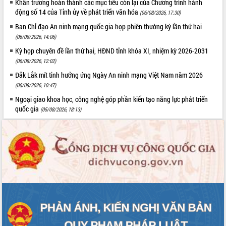
Khẩn trương hoàn thành các mục tiêu còn lại của Chương trình hành
Hội thảo góp ý hồ sơ điều chỉnh quy
động số 14 của Tỉnh ủy về phát triển văn hóa
(06/08/2026, 17:30)
hoạch tỉnh Đắk Lắk thời kỳ 2021-2030,
tầm nhìn đến năm 2050
Ban Chỉ đạo An ninh mạng quốc gia họp phiên thường kỳ lần thứ hai
Nâng cao hiệu quả hoạt động của các
(06/08/2026, 14:06)
doanh nghiệp nhà nước
Kỳ họp chuyên đề lần thứ hai, HĐND tỉnh khóa XI, nhiệm kỳ 2026-2031
Hội nghị triển khai kết nối mạng
(06/08/2026, 12:02)
truyền số liệu chuyên dùng phục vụ cơ
Đắk Lắk mít tinh hưởng ứng Ngày An ninh mạng Việt Nam năm 2026
quan Đảng, Nhà nước
(06/08/2026, 10:47)
Lễ phát động chuỗi hoạt động chung
Ngoại giao khoa học, công nghệ góp phần kiến tạo năng lực phát triển
tay làm sạch môi trường
quốc gia
(05/08/2026, 18:13)
Xã Ea Kar bước chuyển mình trong
công tác cải cách hành chính mô hình
mới
UBND tỉnh họp báo định kỳ tháng 4
năm 2026
Hội thảo khoa học “Giải pháp thúc đẩy
phát triển nền kinh tế xanh tại tỉnh
Đắk Lắk”
Tăng cường giám sát, đôn đốc thực
hiện nhiệm vụ quản lý tài sản công
hàng tuần