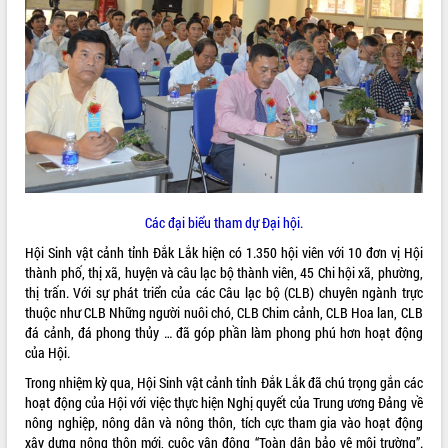
ĐIỂM TIN VĂN BẢN
QUY HOẠCH - KẾ HOẠCH
Các đại biểu tham dự Đại hội.
Hội Sinh vật cảnh tỉnh Đắk Lắk hiện có 1.350 hội viên với 10 đơn vị Hội
thành phố, thị xã, huyện và câu lạc bộ thành viên, 45 Chi hội xã, phường,
thị trấn. Với sự phát triển của các Câu lạc bộ (CLB) chuyên ngành trực
thuộc như CLB Những người nuôi chó, CLB Chim cảnh, CLB Hoa lan, CLB
đá cảnh, đá phong thủy … đã góp phần làm phong phú hơn hoạt động
của Hội.
Trong nhiệm kỳ qua, Hội Sinh vật cảnh tỉnh Đắk Lắk đã chú trọng gắn các
hoạt động của Hội với việc thực hiện Nghị quyết của Trung ương Đảng về
nông nghiệp, nông dân và nông thôn, tích cực tham gia vào hoạt động
xây dựng nông thôn mới, cuộc vận động “Toàn dân bảo vệ môi trường”.