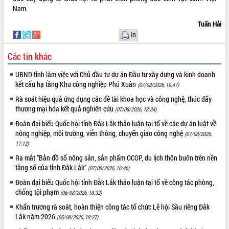
phá cơ chế - Hợp tác công tư
Nam.
Đề án 06 tạo bước ngoặt đột phá trong
Tuấn Hải
cải cách hành chính tỉnh Đắk Lắk
In
Kết nối tour, đẩy mạnh chuyển đổi số
để phát triển du lịch Đắk Lắk
Các tin khác
Khởi động Dự án Đầu tư xây dựng hạ
UBND tỉnh làm việc với Chủ đầu tư dự án Đầu tư xây dựng và kinh doanh
tầng kỹ thuật Cụm công nghiệp Tân
kết cấu hạ tầng Khu công nghiệp Phú Xuân
Tiến
(07/08/2026, 19:47)
Gặp mặt các cơ quan báo chí nhân Kỷ
Rà soát hiệu quả ứng dụng các đề tài khoa học và công nghệ, thúc đẩy
niệm 101 năm Ngày Báo chí Cách
thương mại hóa kết quả nghiên cứu
(07/08/2026, 18:34)
mạng Việt Nam
Đoàn đại biểu Quốc hội tỉnh Đắk Lắk thảo luận tại tổ về các dự án luật về
Đắk Lắk sơ kết 4 năm triển khai thực
nông nghiệp, môi trường, viễn thông, chuyển giao công nghệ
(07/08/2026,
hiện Đề án 06 của Chính phủ
17:12)
Họp báo thông tin về Hội nghị Công bố
Ra mắt “Bản đồ số nông sản, sản phẩm OCOP, du lịch thôn buôn trên nền
Quy hoạch và Xúc tiến đầu tư tỉnh Đắk
tảng số của tỉnh Đắk Lắk”
(07/08/2026, 16:46)
Lắk
Đoàn đại biểu Quốc hội tỉnh Đắk Lắk thảo luận tại tổ về công tác phòng,
Khơi thông điểm nghẽn, đẩy nhanh
chống tội phạm
(06/08/2026, 18:32)
giải ngân vốn khắc phục thiên tai
Khẩn trương rà soát, hoàn thiện công tác tổ chức Lễ hội Sầu riêng Đắk
HĐND tỉnh thông qua điều chỉnh Quy
Lắk năm 2026
(06/08/2026, 18:27)
hoạch tỉnh thời kỳ 2021-2030