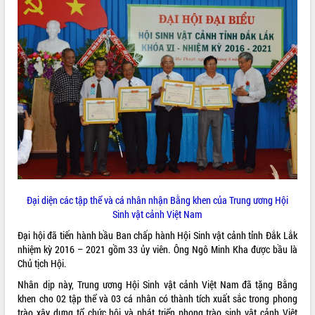
phát triển mới
Thường trực HĐND tỉnh Đắk Lắk gặp
mặt Đoàn chuyên gia y tế TP. Hồ Chí
Minh
THỐNG KÊ TRUY CẬP
Lễ truy điệu và an táng hài cốt liệt sĩ
tại Nghĩa trang Liệt sĩ xã Sơn Hòa
Hôm nay:
30988
Bàn giải pháp tháo gỡ khó khăn trong
Tất cả:
66043728
xuất khẩu sầu riêng và triển khai quy
định EUDR
Thứ trưởng Bộ Nông nghiệp và Môi
trường Nguyễn Hoàng Hiệp khảo sát
vùng trồng và doanh nghiệp đóng gói
sầu riêng tại Đắk Lắk
Đại diện các tập thể và cá nhân nhận Bằng khen của Trung ương Hội
Trình diễn nghệ thuật chế biến các
Sinh vật cảnh Việt Nam
món ăn từ sầu riêng
Đại hội đã tiến hành bầu Ban chấp hành Hội Sinh vật cảnh tỉnh Đắk Lắk
Đắk Lắk công bố Quy hoạch và xúc
nhiệm kỳ 2016 – 2021 gồm 33 ủy viên. Ông Ngô Minh Kha được bầu là
tiến đầu tư tỉnh
Chủ tịch Hội.
Ngành cá ngừ Đắk Lắk chủ động thích
Nhân dịp này, Trung ương Hội Sinh vật cảnh Việt Nam đã tặng Bằng
ứng để giữ vững thị trường xuất khẩu
khen cho 02 tập thể và 03 cá nhân có thành tích xuất sắc trong phong
Diễn đàn Kinh tế tư nhân Việt Nam đột
trào xây dựng tổ chức hội và phát triển phong trào sinh vật cảnh Việt