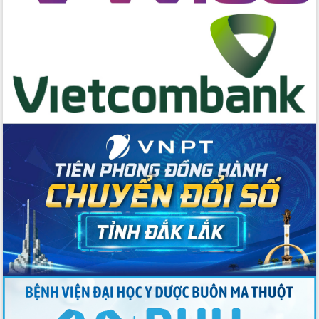
Hội nghị Ban Chấp hành Đảng bộ tỉnh
Đắk Lắk lần thứ 2 (mở rộng)
Tập trung giải phóng mặt bằng, đẩy
nhanh tiến độ Tuyến đường bộ ven
biển
Gỡ khó, khởi công xây dựng, sửa chữa
toàn bộ nhà ở cho hộ dân đúng tiến độ
đề ra
UBND tỉnh Đắk Lắk tổng kết công tác
quốc phòng, quân sự địa phương năm
2025
Tập trung triển khai quyết liệt, đồng bộ
các giải pháp nhằm thực hiện hiệu quả
các nhiệm vụ đề ra năm 2025
Phát huy vai trò của người có uy tín
trong phòng chống tảo hôn và hôn
nhân cận huyết thống
Nông sản Tây Nguyên thu hút doanh
nghiệp nước ngoài
Đắk Lắk định vị thương hiệu du lịch
“Biển – Rừng – Cà phê” trong không