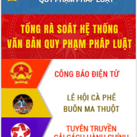
Tháo gỡ những vướng mắc, đẩy mạnh
công tác cải cách thủ tục hành chính
tại Trung tâm Phục vụ hành chính
công tỉnh
Đắk Lắk: Tôn vinh 46 giải pháp tại Hội
thi Sáng tạo Kỹ thuật 2024 - 2025
Đắk Lắk rà soát, điều chỉnh Đề án 190
về phát triển nuôi trồng thủy sản
Phó Chủ tịch UBND tỉnh Đắk Lắk
Trương Công Thái kiểm tra thực địa
Dự án cao tốc Khánh Hòa - Buôn Ma
Thuột
Định vị cà phê Việt Nam như một “di
sản sống” trong dòng chảy toàn cầu
Xây dựng nông thôn mới: Nâng cao đời
sống người dân từ những mô hình thiết
thực
Quyết liệt tháo gỡ vướng mắc, đẩy
nhanh tiến độ các dự án trọng điểm
trong Khu kinh tế Nam Phú Yên