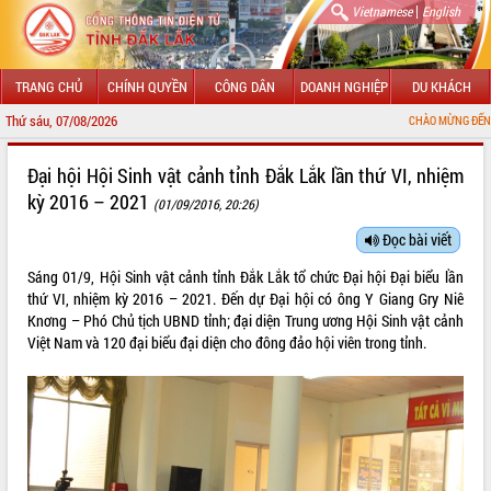
|
Vietnamese
English
TRANG CHỦ
CHÍNH QUYỀN
CÔNG DÂN
DOANH NGHIỆP
DU KHÁCH
Thứ sáu, 07/08/2026
CHÀO MỪNG ĐẾN VỚI CỔNG THÔNG T
GIỚI THIỆU
Đại hội Hội Sinh vật cảnh tỉnh Đắk Lắk lần thứ VI, nhiệm
kỳ 2016 – 2021
(01/09/2016, 20:26)
LÃNH ĐẠO UBND TỈNH
Đọc bài viết
TIN TỨC SỰ KIỆN
Sáng 01/9, Hội Sinh vật cảnh tỉnh Đắk Lắk tổ chức Đại hội Đại biểu lần
SỞ, BAN, NGÀNH
thứ VI, nhiệm kỳ 2016 – 2021. Đến dự Đại hội có ông Y Giang Gry Niê
Knơng – Phó Chủ tịch UBND tỉnh; đại diện Trung ương Hội Sinh vật cảnh
UBND CÁC XÃ, PHƯỜNG
Việt Nam và 120 đại biểu đại diện cho đông đảo hội viên trong tỉnh.
THÔNG TIN CHỈ ĐẠO ĐIỀU HÀNH
HỆ THỐNG VĂN BẢN
VĂN BẢN HĐND TỈNH