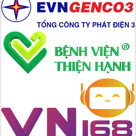
chúc mừng các bệnh viện nhân Ngày
Thầy thuốc Việt Nam
Rộn ràng lễ hội truyền thống Sông
nước Đà Nông lần thứ I năm 2026
Kỳ họp Chuyên đề lần thứ Năm, HĐND
tỉnh Đắk Lắk thông qua các nghị quyết
quan trọng
Thống nhất danh sách giới thiệu ứng
cử đại biểu Quốc hội khoá XVI và đại
biểu HĐND tỉnh Đắk Lắk, nhiệm kỳ
2026-2031
Phát động hai phong trào thi đua quan
trọng trong kỷ nguyên mới
Hội nghị lần thứ tư Ban Chỉ đạo công
tác bầu cử tỉnh Đắk Lắk
Hội nghị Báo cáo viên Trung ương
tháng 01/2026
Phó Thủ tướng Hồ Quốc Dũng đánh giá
cao kết quả Chiến dịch Quang Trung
tại Đắk Lắk