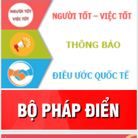
Chuyển đổi số 'mở đường' cho nông
nghiệp Đắk Lắk tăng trưởng bứt phá
Triển khai đồng bộ đo đạc, lập hồ sơ
địa chính, hoàn thiện cơ sở dữ liệu đất
đai
Ứng dụng sinh trắc học - Bước tiến
trong hành trình chuyển đổi số tại Đắk
Lắk
Đắk Lắk nâng cao hiệu quả công tác
Đảng từ Sổ tay đảng viên điện tử
Đắk Lắk đẩy mạnh nuôi biển công
nghệ, hướng tới phát triển thủy sản
bền vững
Tập huấn nâng cao năng lực triển khai
chuyển đổi số cho cán bộ, công chức
cấp xã
Đắk Lắk phát động hưởng ứng Ngày
Quyền của người tiêu dùng Việt Nam
2026
Đẩy mạnh cải cách hành chính, quyết
tâm đạt được mục tiêu tăng trưởng