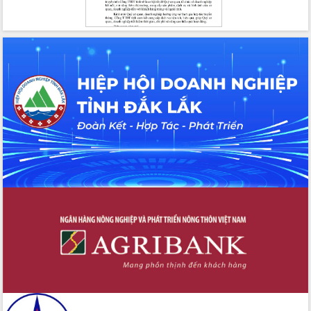
2026-2031
Đảm bảo cuộc bầu cử đại biểu Quốc
hội và đại biểu HĐND các cấp diễn ra
an toàn, hiệu quả, đúng quy định
Thủ tướng Chính phủ Phạm Minh Chính
kiểm tra, chỉ đạo hoàn thành các dự
án cao tốc và thăm khu tái định cư tại
Đắk Lắk
Sôi nổi Hội đua ngựa truyền thống Gò
Thì Thùng mừng Xuân Bính Ngọ 2026
Lãnh đạo tỉnh dâng hương tưởng niệm
tại Đập Đồng Cam đầu Xuân Bính Ngọ
Ngành nông nghiệp phấn đấu tăng
trưởng đạt 5,86% trong năm 2026
UBND tỉnh Đắk Lắk triển khai công tác
quốc phòng, quân sự địa phương năm
2026
Đắk Lắk tập trung toàn lực khắc phục
tồn tại IUU, sẵn sàng làm việc với
Đoàn thanh tra EC
Chủ tịch UBND tỉnh Tạ Anh Tuấn thăm,