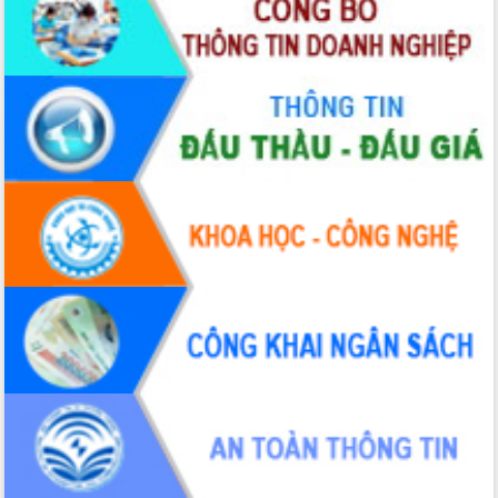
Tập huấn ứng dụng trí tuệ nhân tạo (AI)
trong thương mại điện tử năm 2026
Đoàn đại biểu Quốc hội tỉnh Đắk Lắk
trao đổi thông tin trước Kỳ họp thứ
nhất, Quốc hội khóa XVI
Quyết liệt cải cách hành chính, khơi
thông nguồn lực phát triển
Nâng cao hiệu lực, hiệu quả HĐND
tỉnh thông qua hiện đại hóa hành chính
Xã Ea Phê gắn cải cách hành chính với
chuyển đổi số
Phó Chủ tịch Thường trực UBND tỉnh
Hồ Thị Nguyên Thảo làm việc tại Trung
tâm Phục vụ hành chính công xã Ea
Phê
Xây dựng nền hành chính số đồng
hành cùng nông dân dân, doanh nghiệp
Giai đoạn 2026-2030, Đắk Lắk phấn
đấu có 77% xã đạt chuẩn nông thôn
mới