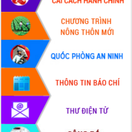
Hòn Yến phát triển du lịch gắn với bảo
tồn biển
Lấy ý kiến điều chỉnh Quy hoạch tỉnh
Đắk Lắk thời kỳ 2021-2030, tầm nhìn
đến năm 2050
Phát động chiến dịch 30 ngày đêm
giải phóng mặt bằng Tuyến đường bộ
ven biển
Đắk Lắk nỗ lực thúc đẩy tăng trưởng
kinh tế từ 10% trở lên trong Quý
II/2026
Đắk Lắk ký kết thỏa thuận hợp tác về
chuyển đổi số giai đoạn 2026 – 2030
với Tập đoàn Bưu chính Viễn thông
Việt Nam
Thứ trưởng Bộ Y tế làm việc với tỉnh
Đắk Lắk về phát triển nhân lực y tế
cho trạm y tế cấp xã
Du lịch Đắk Lắk nâng tầm trải nghiệm
du khách thông qua Hệ thống cơ sở dữ
liệu và Bản đồ số