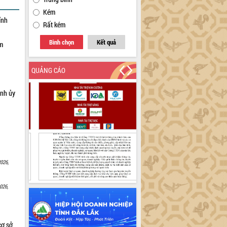
Kém
ỉnh
Rất kém
Bình chọn
Kết quả
ạm
QUẢNG CÁO
ỉnh ủy
026,
026,
cơ sở,