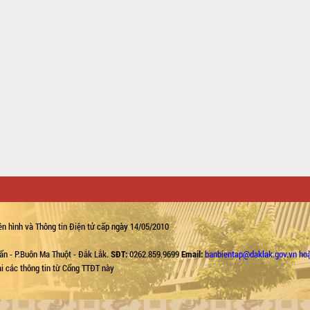
n hình và Thông tin Điện tử cấp ngày 14/05/2010
ẩn - P.Buôn Ma Thuột - Đắk Lắk.
SĐT:
0262.859.9699
Email:
banbientap@daklak.gov.vn ho
lại các thông tin từ Cổng TTĐT này