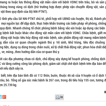
 mang ra hoặc lưu thông động vật mẫn cảm với bệnh VDNC trên trâu, bò và sản
chúng trong vùng có dịch (trừ trường hợp được phép vận chuyển động vật, sản
 vật theo quy định của Bộ NN-PTNT).
 tỉnh yêu cầu Sở NN-PTNT chủ trì, phối hợp với UBND các huyện, thị xã, thành ph
g mọi nguồn lực để dập dịch, thực hiện khẩn trương các biện pháp về phòng, chống
 quy định. Nhanh chóng tổ chức phòng bệnh bằng vắc-xin hoặc áp dụng các biện
g bệnh bắt buộc khác cho động vật mẫn cảm với bệnh VDNC. Chữa bệnh, giết m
 động vật hoặc tiêu hủy động vật mắc bệnh, sản phẩm động vật mang mầm bệnh
g dẫn của cơ quan chuyên ngành thú y. Vệ sinh, khử trùng, tiêu độc chuồng 
g tiện, dụng cụ dùng trong chăn nuôi, xử lý chất thải động vật; phun hóa chất di
g, ve, mòng…theo hướng dẫn của cơ quan thú y.
với các địa phương chưa có dịch, chủ động xây dựng kế hoạch phòng, chống dịch
 và tăng cường công tác phòng dịch, giám sát chặt chẽ dịch bệnh trên địa bàn để 
hời nếu dịch xảy ra.
 biết, trên địa bàn tỉnh đã có 112 thôn, buôn, thuộc 46 xã của 9 huyện có ổ dịch
 trâu, bò. Tổng số gia súc mắc bệnh là 267 con, trong đó tiêu hủy 155 con, tương 
ơn 25.739 kg.
K
In