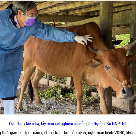
Cục Thú y kiểm tra, lấy mẫu xét nghiệm các ổ dịch - Nguồn: Bộ NNPTNT
g thời gian có dịch, cấm giết mổ trâu, bò mắc bệnh, nghi mắc bệnh VDNC; khôn