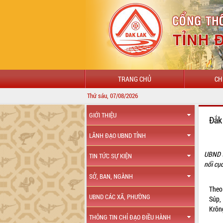
TRANG CHỦ
CH
Thứ sáu, 07/08/2026
GIỚI THIỆU
Đắk
LÃNH ĐẠO UBND TỈNH
UBND t
TIN TỨC SỰ KIỆN
nổi cục
SỞ, BAN, NGÀNH
Theo
UBND CÁC XÃ, PHƯỜNG
Súp,
Krôn
THÔNG TIN CHỈ ĐẠO ĐIỀU HÀNH