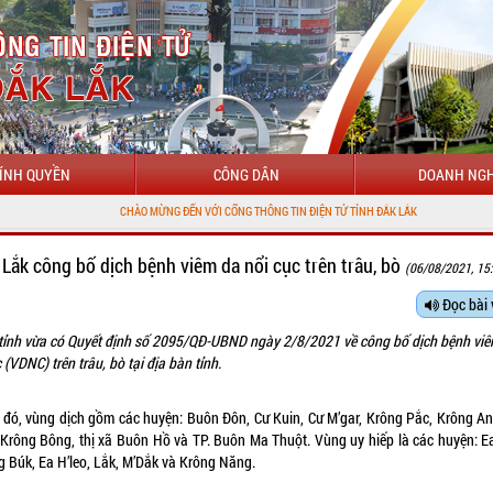
ÍNH QUYỀN
CÔNG DÂN
DOANH NGH
CHÀO MỪNG ĐẾN VỚI CỔNG THÔNG TIN ĐIỆN TỬ TỈNH ĐẮK LẮK
 Lắk công bố dịch bệnh viêm da nổi cục trên trâu, bò
(06/08/2021, 15
Đọc bài 
ỉnh vừa có Quyết định số 2095/QĐ-UBND ngày 2/8/2021 về công bố dịch bệnh vi
 (VDNC) trên trâu, bò tại địa bàn tỉnh.
 đó, vùng dịch gồm các huyện: Buôn Đôn, Cư Kuin, Cư M’gar, Krông Pắc, Krông An
 Krông Bông, thị xã Buôn Hồ và TP. Buôn Ma Thuột. Vùng uy hiếp là các huyện: Ea
g Búk, Ea H’leo, Lắk, M’Dắk và Krông Năng.