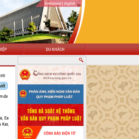
|
Vietnamese
English
IỆP
DU KHÁCH
:59)
viết
êm da
a, Ea
 Kar,