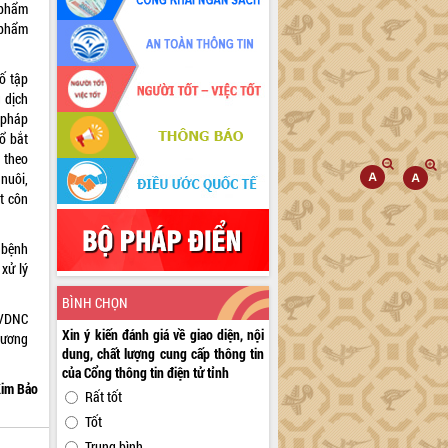
 phẩm
 phẩm
ố tập
 dịch
 pháp
ổ bắt
 theo
nuôi,
ệt côn
 bệnh
xử lý
BÌNH CHỌN
 VDNC
Xin ý kiến đánh giá về giao diện, nội
đương
dung, chất lượng cung cấp thông tin
của Cổng thông tin điện tử tỉnh
im Bảo
Rất tốt
Tốt
Trung bình