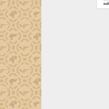
tiến đầu tư tỉnh
xuấ
Ngành cá ngừ Đắk Lắk chủ động thích
ứng để giữ vững thị trường xuất khẩu
Diễn đàn Kinh tế tư nhân Việt Nam đột
phá cơ chế - Hợp tác công tư
Đề án 06 tạo bước ngoặt đột phá trong
cải cách hành chính tỉnh Đắk Lắk
Kết nối tour, đẩy mạnh chuyển đổi số
để phát triển du lịch Đắk Lắk
Khởi động Dự án Đầu tư xây dựng hạ
tầng kỹ thuật Cụm công nghiệp Tân
Tiến
Gặp mặt các cơ quan báo chí nhân Kỷ
niệm 101 năm Ngày Báo chí Cách
mạng Việt Nam
Đắk Lắk sơ kết 4 năm triển khai thực
hiện Đề án 06 của Chính phủ
Họp báo thông tin về Hội nghị Công bố
Quy hoạch và Xúc tiến đầu tư tỉnh Đắk
Lắk