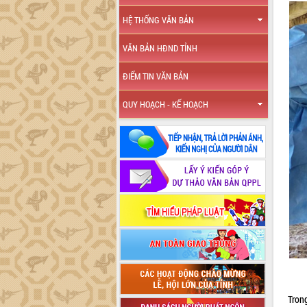
HỆ THỐNG VĂN BẢN
VĂN BẢN HĐND TỈNH
ĐIỂM TIN VĂN BẢN
QUY HOẠCH - KẾ HOẠCH
Tron