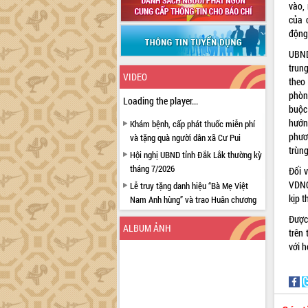
vào,
của 
động
UBND
trun
VIDEO
theo
phòn
Loading the player...
buộc
hướn
Khám bệnh, cấp phát thuốc miễn phí
phươn
và tặng quà người dân xã Cư Pui
trùn
Hội nghị UBND tỉnh Đắk Lắk thường kỳ
tháng 7/2026
Đối 
VDNC
Lễ truy tặng danh hiệu “Bà Mẹ Việt
kịp t
Nam Anh hùng” và trao Huân chương
Lao động
Được
ALBUM ẢNH
UBND tỉnh Đắk Lắk triển khai nhiệm
trên
vụ 6 tháng cuối năm 2026
với h
Kỳ họp thứ Hai, Hội đồng nhân dân
tỉnh khóa XI quyết nghị nhiều nội dung
quan trọng
Bí thư Tỉnh ủy Lương Nguyễn Minh