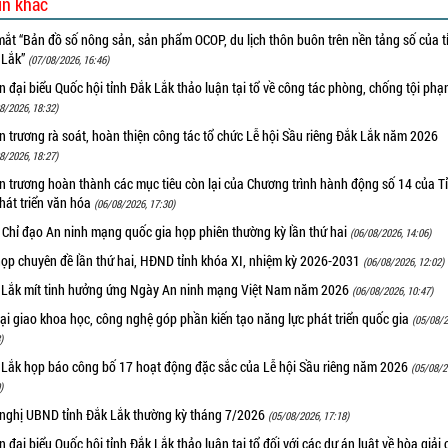
in khác
ắt “Bản đồ số nông sản, sản phẩm OCOP, du lịch thôn buôn trên nền tảng số của t
 Lắk”
(07/08/2026, 16:46)
 đại biểu Quốc hội tỉnh Đắk Lắk thảo luận tại tổ về công tác phòng, chống tội ph
8/2026, 18:32)
 trương rà soát, hoàn thiện công tác tổ chức Lễ hội Sầu riêng Đắk Lắk năm 2026
8/2026, 18:27)
 trương hoàn thành các mục tiêu còn lại của Chương trình hành động số 14 của T
hát triển văn hóa
(06/08/2026, 17:30)
 Chỉ đạo An ninh mạng quốc gia họp phiên thường kỳ lần thứ hai
(06/08/2026, 14:06)
họp chuyên đề lần thứ hai, HĐND tỉnh khóa XI, nhiệm kỳ 2026-2031
(06/08/2026, 12:02)
 Lắk mít tinh hưởng ứng Ngày An ninh mạng Việt Nam năm 2026
(06/08/2026, 10:47)
i giao khoa học, công nghệ góp phần kiến tạo năng lực phát triển quốc gia
(05/08/2
)
 Lắk họp báo công bố 17 hoạt động đặc sắc của Lễ hội Sầu riêng năm 2026
(05/08/2
)
 nghị UBND tỉnh Đắk Lắk thường kỳ tháng 7/2026
(05/08/2026, 17:18)
 đại biểu Quốc hội tỉnh Đắk Lắk thảo luận tại tổ đối với các dự án luật về hòa giải 