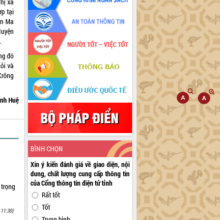
Thị xã
p tại
ôn Ma
Huyện
.
ng đó
hỏi và
Krông
nh Huệ
BÌNH CHỌN
Xin ý kiến đánh giá về giao diện, nội
dung, chất lượng cung cấp thông tin
của Cổng thông tin điện tử tỉnh
 trọng
Rất tốt
Tốt
 11:30)
Trung bình