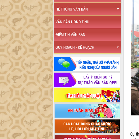
HỆ THỐNG VĂN BẢN
VĂN BẢN HĐND TỈNH
ĐIỂM TIN VĂN BẢN
QUY HOẠCH - KẾ HOẠCH
Cụ t