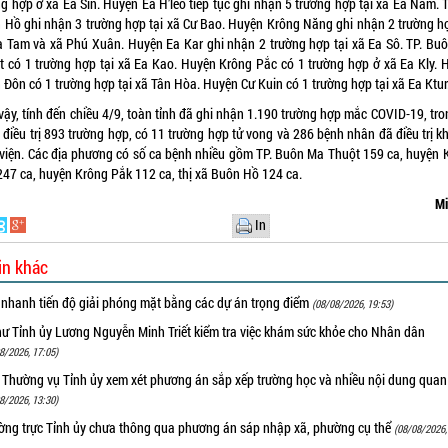
g hợp ở xã Ea Sin. Huyện Ea H’leo tiếp tục ghi nhận 5 trường hợp tại xã Ea Nam. 
 Hồ ghi nhận 3 trường hợp tại xã Cư Bao. Huyện Krông Năng ghi nhận 2 trường hợ
Ea Tam và xã Phú Xuân. Huyện Ea Kar ghi nhận 2 trường hợp tại xã Ea Sô. TP. Bu
t có 1 trường hợp tại xã Ea Kao. Huyện Krông Pắc có 1 trường hợp ở xã Ea Kly. 
Đôn có 1 trường hợp tại xã Tân Hòa. Huyện Cư Kuin có 1 trường hợp tại xã Ea Ktur
vậy, tính đến chiều 4/9, toàn tỉnh đã ghi nhận 1.190 trường hợp mắc COVID-19, tro
điều trị 893 trường hợp, có 11 trường hợp tử vong và 286 bệnh nhân đã điều trị k
 viện. Các địa phương có số ca bệnh nhiều gồm TP. Buôn Ma Thuột 159 ca, huyện 
247 ca, huyện Krông Pắk 112 ca, thị xã Buôn Hồ 124 ca.
Mi
In
in khác
 nhanh tiến độ giải phóng mặt bằng các dự án trọng điểm
(08/08/2026, 19:53)
hư Tỉnh ủy Lương Nguyễn Minh Triết kiểm tra việc khám sức khỏe cho Nhân dân
8/2026, 17:05)
 Thường vụ Tỉnh ủy xem xét phương án sắp xếp trường học và nhiều nội dung quan
8/2026, 13:30)
ờng trực Tỉnh ủy chưa thông qua phương án sáp nhập xã, phường cụ thể
(08/08/2026,