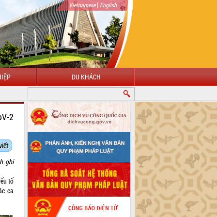
|
Vietnamese
English
IỆP
DU KHÁCH
oV-2
viết
h ghi
ếu tố
ác ca