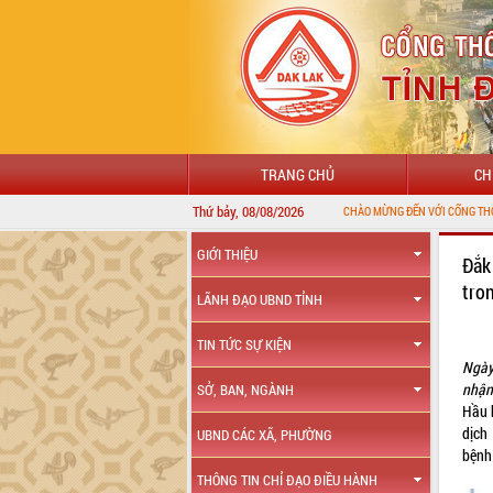
TRANG CHỦ
CH
Thứ bảy, 08/08/2026
CHÀO MỪNG ĐẾN VỚI CỔNG THÔNG TIN ĐIỆN TỬ 
GIỚI THIỆU
Đắk
tro
LÃNH ĐẠO UBND TỈNH
TIN TỨC SỰ KIỆN
Ngày
nhận
SỞ, BAN, NGÀNH
Hầu 
dịch
UBND CÁC XÃ, PHƯỜNG
bệnh 
THÔNG TIN CHỈ ĐẠO ĐIỀU HÀNH