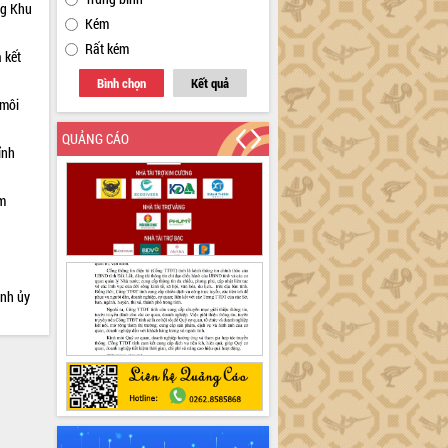
ng Khu
Kém
Rất kém
 kết
Bình chọn
Kết quả
 môi
QUẢNG CÁO
ỉnh
ạm
ỉnh ủy