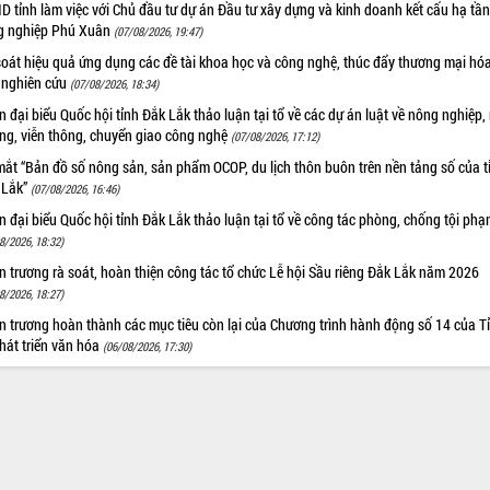
 tỉnh làm việc với Chủ đầu tư dự án Đầu tư xây dựng và kinh doanh kết cấu hạ tầ
g nghiệp Phú Xuân
(07/08/2026, 19:47)
oát hiệu quả ứng dụng các đề tài khoa học và công nghệ, thúc đẩy thương mại hóa
 nghiên cứu
(07/08/2026, 18:34)
 đại biểu Quốc hội tỉnh Đắk Lắk thảo luận tại tổ về các dự án luật về nông nghiệp,
ờng, viễn thông, chuyển giao công nghệ
(07/08/2026, 17:12)
ắt “Bản đồ số nông sản, sản phẩm OCOP, du lịch thôn buôn trên nền tảng số của t
 Lắk”
(07/08/2026, 16:46)
 đại biểu Quốc hội tỉnh Đắk Lắk thảo luận tại tổ về công tác phòng, chống tội ph
8/2026, 18:32)
 trương rà soát, hoàn thiện công tác tổ chức Lễ hội Sầu riêng Đắk Lắk năm 2026
8/2026, 18:27)
 trương hoàn thành các mục tiêu còn lại của Chương trình hành động số 14 của T
hát triển văn hóa
(06/08/2026, 17:30)