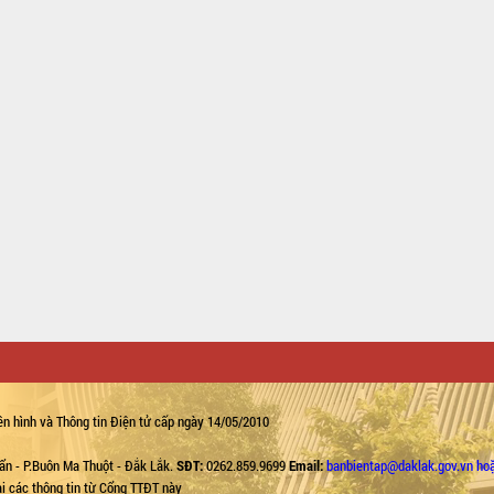
n hình và Thông tin Điện tử cấp ngày 14/05/2010
ẩn - P.Buôn Ma Thuột - Đắk Lắk.
SĐT:
0262.859.9699
Email:
banbientap@daklak.gov.vn ho
lại các thông tin từ Cổng TTĐT này