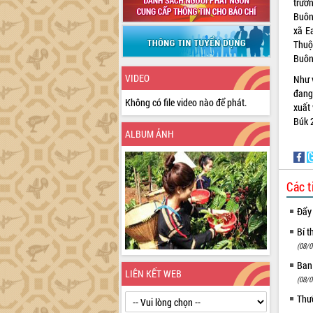
trườn
Buôn
xã 
Thuộ
Buôn 
VIDEO
Như 
đang 
Không có file video nào để phát.
xuất
Búk 
ALBUM ẢNH
Các t
Đẩy
Bí t
(08/0
Ban
LIÊN KẾT WEB
(08/0
Thư