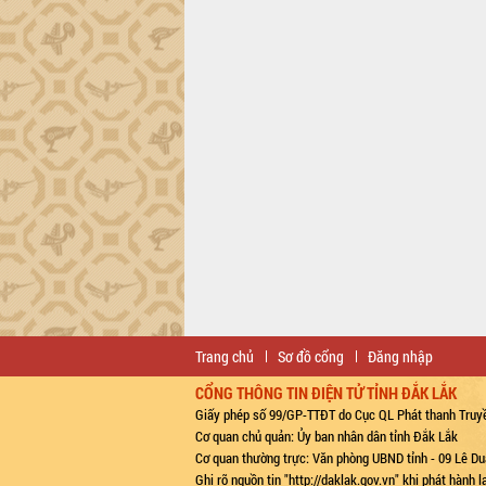
Trang chủ
Sơ đồ cổng
Đăng nhập
CỔNG THÔNG TIN ĐIỆN TỬ TỈNH ĐẮK LẮK
Giấy phép số 99/GP-TTĐT do Cục QL Phát thanh Truyề
Cơ quan chủ quản: Ủy ban nhân dân tỉnh Đắk Lắk
Cơ quan thường trực: Văn phòng UBND tỉnh - 09 Lê Du
Ghi rõ nguồn tin "http://daklak.gov.vn" khi phát hành 