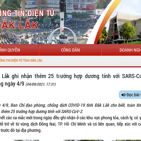
ÍNH QUYỀN
CÔNG DÂN
DOANH NGH
TỈNH ĐẮK LẮK
 Lắk ghi nhận thêm 25 trường hợp dương tính với SARS-C
ng ngày 4/9
(04/09/2021, 17:31)
Đọc bài 
 4/9, Ban Chỉ đạo phòng, chống dịch COVID-19 tỉnh Đắk Lắk cho biết, toàn tỉn
 thêm 25 trường hợp dương tính với SARS-CoV-2.
hết các ca mắc mới trong ngày đều ghi nhận ở các khu vực phong tỏa, cách ly, có y
 tễ trở về từ vùng dịch Đồng Nai, TP. Hồ Chí Minh và có liên quan, tiếp xúc với c
trước đó tại địa phương.