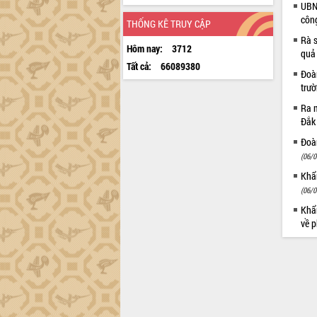
UBND
côn
THỐNG KÊ TRUY CẬP
Rà s
Hôm nay:
3712
quả
Tất cả:
66089380
Đoàn
trư
Ra m
Đắk
Đoàn
(06/0
Khẩn
(06/0
Khẩn
về p