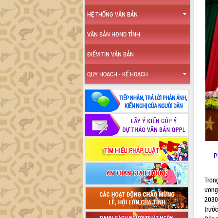
HỆ THỐNG VĂN BẢN
VĂN BẢN HĐND TỈNH
ĐIỂM TIN VĂN BẢN
QUY HOẠCH - KẾ HOẠCH
P
Trong
ương
2030
trướ