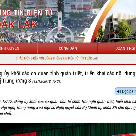
ÍNH QUYỀN
CÔNG DÂN
DOANH NGH
MỪNG ĐẾN VỚI CỔNG THÔNG TIN ĐIỆN TỬ TỈNH ĐẮK LẮK
g ủy khối các cơ quan tỉnh quán triệt, triển khai các nội dung
ị Trung ương 8
(12/12/2018, 15:01)
Đọc bài 
 12/12, Đảng ủy khối các cơ quan tỉnh tổ chức Hội nghị quán triệt, triển khai cá
 Hội nghị Trung ương 8 và một số Nghị quyết của Bộ Chính trị, khóa XII cho đội ng
hủ chốt.