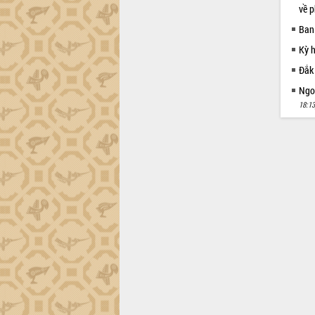
tiến đầu tư tỉnh
về p
Ngành cá ngừ Đắk Lắk chủ động thích
Ban
ứng để giữ vững thị trường xuất khẩu
Kỳ 
Diễn đàn Kinh tế tư nhân Việt Nam đột
phá cơ chế - Hợp tác công tư
Đắk
Đề án 06 tạo bước ngoặt đột phá trong
Ngoạ
cải cách hành chính tỉnh Đắk Lắk
18:13
Kết nối tour, đẩy mạnh chuyển đổi số
để phát triển du lịch Đắk Lắk
Khởi động Dự án Đầu tư xây dựng hạ
tầng kỹ thuật Cụm công nghiệp Tân
Tiến
Gặp mặt các cơ quan báo chí nhân Kỷ
niệm 101 năm Ngày Báo chí Cách
mạng Việt Nam
Đắk Lắk sơ kết 4 năm triển khai thực
hiện Đề án 06 của Chính phủ
Họp báo thông tin về Hội nghị Công bố
Quy hoạch và Xúc tiến đầu tư tỉnh Đắk
Lắk