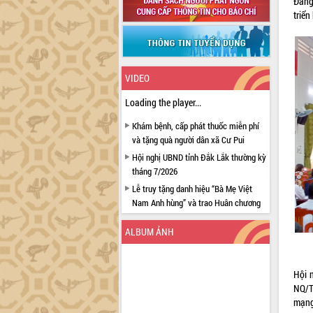
Đảng
triể
VIDEO
Loading the player...
Khám bệnh, cấp phát thuốc miễn phí
và tặng quà người dân xã Cư Pui
Hội nghị UBND tỉnh Đắk Lắk thường kỳ
tháng 7/2026
Lễ truy tặng danh hiệu “Bà Mẹ Việt
Nam Anh hùng” và trao Huân chương
Lao động
ALBUM ẢNH
UBND tỉnh Đắk Lắk triển khai nhiệm
vụ 6 tháng cuối năm 2026
Kỳ họp thứ Hai, Hội đồng nhân dân
Hội 
tỉnh khóa XI quyết nghị nhiều nội dung
NQ/T
quan trọng
mạng
Bí thư Tỉnh ủy Lương Nguyễn Minh