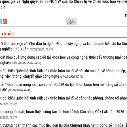
 quốc gia và Nghị quyết số 33-NQ/TW của Bộ Chính trị về Chiến lược bảo vệ biên
gia.
T
In
in khác
 tỉnh làm việc với Chủ đầu tư dự án Đầu tư xây dựng và kinh doanh kết cấu hạ tầ
g nghiệp Phú Xuân
(07/08/2026, 19:47)
oát hiệu quả ứng dụng các đề tài khoa học và công nghệ, thúc đẩy thương mại hóa
 nghiên cứu
(07/08/2026, 18:34)
 đại biểu Quốc hội tỉnh Đắk Lắk thảo luận tại tổ về các dự án luật về nông nghiệp,
ờng, viễn thông, chuyển giao công nghệ
(07/08/2026, 17:12)
ắt “Bản đồ số nông sản, sản phẩm OCOP, du lịch thôn buôn trên nền tảng số của t
 Lắk”
(07/08/2026, 16:46)
 đại biểu Quốc hội tỉnh Đắk Lắk thảo luận tại tổ về công tác phòng, chống tội ph
8/2026, 18:32)
 trương rà soát, hoàn thiện công tác tổ chức Lễ hội Sầu riêng Đắk Lắk năm 2026
8/2026, 18:27)
 trương hoàn thành các mục tiêu còn lại của Chương trình hành động số 14 của T