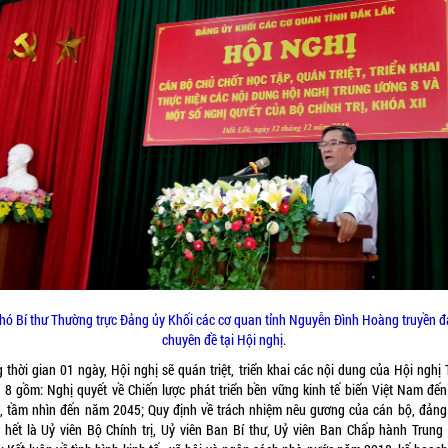
hó Bí thư Thường trực Đảng ủy Khối các cơ quan tỉnh Nguyễn Đình Hoàng truyền đ
chuyên đề tại Hội nghị.
 thời gian 01 ngày, Hội nghị sẽ quán triệt, triển khai các nội dung của Hội nghị
 8 gồm: Nghị quyết về Chiến lược phát triển bền vững kinh tế biển Việt Nam đế
, tầm nhìn đến năm 2045; Quy định về trách nhiệm nêu gương của cán bộ, đảng 
c hết là Uỷ viên Bộ Chính trị, Uỷ viên Ban Bí thư, Uỷ viên Ban Chấp hành Trung