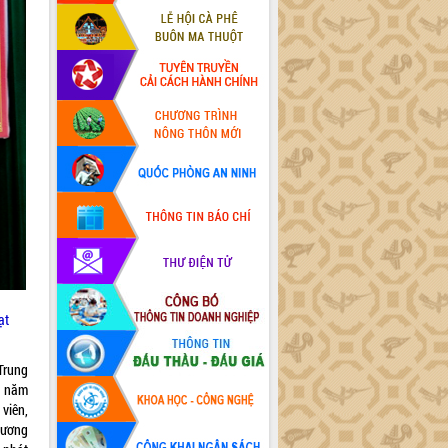
ạt
 Trung
n năm
viên,
 ương