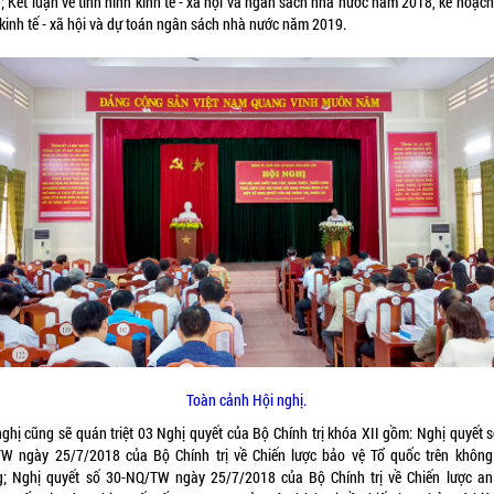
; Kết luận về tình hình kinh tế - xã hội và ngân sách nhà nước năm 2018, kế hoạch
n kinh tế - xã hội và dự toán ngân sách nhà nước năm 2019.
Toàn cảnh Hội nghị.
nghị cũng sẽ quán triệt 03 Nghị quyết của Bộ Chính trị khóa XII gồm: Nghị quyết s
W ngày 25/7/2018 của Bộ Chính trị về Chiến lược bảo vệ Tổ quốc trên không
; Nghị quyết số 30-NQ/TW ngày 25/7/2018 của Bộ Chính trị về Chiến lược an