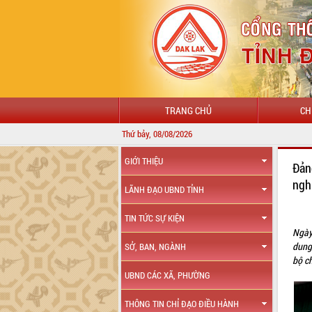
TRANG CHỦ
CH
Thứ bảy, 08/08/2026
CHÀO 
GIỚI THIỆU
Đản
ngh
LÃNH ĐẠO UBND TỈNH
TIN TỨC SỰ KIỆN
Ngày
dung
SỞ, BAN, NGÀNH
bộ c
UBND CÁC XÃ, PHƯỜNG
THÔNG TIN CHỈ ĐẠO ĐIỀU HÀNH