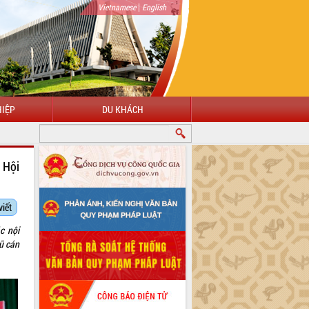
|
Vietnamese
English
IỆP
DU KHÁCH
 Hội
viết
c nội
ũ cán