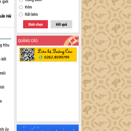
 giới
Kém
Rất kém
uấn Hải
Bình chọn
Kết quả
QUẢNG CÁO
ng Khu
 kết
 môi
ỉnh
ạm
ỉnh ủy