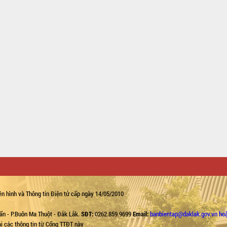
n hình và Thông tin Điện tử cấp ngày 14/05/2010
ẩn - P.Buôn Ma Thuột - Đắk Lắk.
SĐT:
0262.859.9699
Email:
banbientap@daklak.gov.vn ho
lại các thông tin từ Cổng TTĐT này