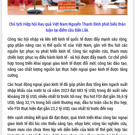
phát triển mới
Thường trực HĐND tỉnh Đắk Lắk gặp
mặt Đoàn chuyên gia y tế TP. Hồ Chí
Chủ tịch Hiệp hội Rau quả Việt Nam Nguyễn Thanh Bình phát biểu thảo
Minh
THỐNG KÊ TRUY CẬP
luận tại điểm cầu Đắk Lắk.
Lễ truy điệu và an táng hài cốt liệt sĩ
tại Nghĩa trang Liệt sĩ xã Sơn Hòa
Công tác hội nhập và liên kết kinh tế quốc tế được đẩy mạnh sâu rộng,
Hôm nay:
18015
góp phần nâng cao vị thế quốc tế của Việt Nam, gắn với thu hút các
Bàn giải pháp tháo gỡ khó khăn trong
Tất cả:
66063338
nguồn lực phục vụ phát triển kinh tế. Công tác nghiên cứu, tham mưu
xuất khẩu sầu riêng và triển khai quy
chiến lược phục vụ điều hành kinh tế - xã hội được đẩy mạnh. Cơ chế phối
định EUDR
hợp trong triển khai ngoại giao kinh tế được đổi mới; công tác đào tạo,
Thứ trưởng Bộ Nông nghiệp và Môi
nâng cao chất lượng nguồn lực thực hiện ngoại giao kinh tế được tăng
trường Nguyễn Hoàng Hiệp khảo sát
cường.
vùng trồng và doanh nghiệp đóng gói
sầu riêng tại Đắk Lắk
Các hoạt động ngoại giao kinh tế đã góp phần đưa tổng kim ngạch xuất
nhập khẩu của nước ta cả năm 2023 đạt 683 tỷ USD, trong đó xuất siêu
Trình diễn nghệ thuật chế biến các
khoảng 28 tỷ USD, nhiều nhất từ trước tới nay; thu hút FDI đạt gần 36,6 tỷ
món ăn từ sầu riêng
USD, tăng 32,1% trong bối cảnh thương mại, đầu tư toàn cầu bị thu hẹp;
Đắk Lắk công bố Quy hoạch và xúc
vốn FDI thực hiện đạt gần 23,2 tỷ USD, cao nhất từ trước đến nay.
tiến đầu tư tỉnh
Bên cạnh những kết quả đã đạt được, quá trình triển khai công tác ngoại
Ngành cá ngừ Đắk Lắk chủ động thích
giao kinh tế đôi lúc còn thiếu sáng tạo, nhạy bén; công tác nghiên cứu,
ứng để giữ vững thị trường xuất khẩu
tham mưu còn chưa theo kịp với diễn biến của kinh tế thế giới; hợp tác
Diễn đàn Kinh tế tư nhân Việt Nam đột