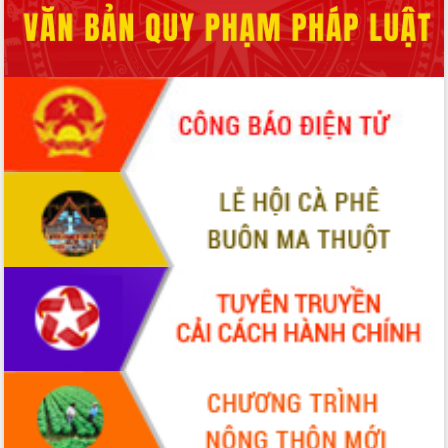
Tập huấn ứng dụng trí tuệ nhân tạo (AI)
trong thương mại điện tử năm 2026
Đoàn đại biểu Quốc hội tỉnh Đắk Lắk
trao đổi thông tin trước Kỳ họp thứ
nhất, Quốc hội khóa XVI
Quyết liệt cải cách hành chính, khơi
thông nguồn lực phát triển
Nâng cao hiệu lực, hiệu quả HĐND
tỉnh thông qua hiện đại hóa hành chính
Xã Ea Phê gắn cải cách hành chính với
chuyển đổi số
Phó Chủ tịch Thường trực UBND tỉnh
Hồ Thị Nguyên Thảo làm việc tại Trung
tâm Phục vụ hành chính công xã Ea
Phê
Xây dựng nền hành chính số đồng
hành cùng nông dân dân, doanh nghiệp
Giai đoạn 2026-2030, Đắk Lắk phấn
đấu có 77% xã đạt chuẩn nông thôn
mới