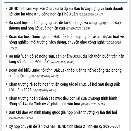
Tháo gỡ những vướng mắc, đẩy mạnh
UBND tỉnh làm việc với Chủ đầu tư dự án Đầu tư xây dựng và kinh doanh
công tác cải cách thủ tục hành chính
kết cấu hạ tầng Khu công nghiệp Phú Xuân
(07/08/2026, 19:47)
tại Trung tâm Phục vụ hành chính
Rà soát hiệu quả ứng dụng các đề tài khoa học và công nghệ, thúc đẩy
công tỉnh
thương mại hóa kết quả nghiên cứu
(07/08/2026, 18:34)
Đắk Lắk: Tôn vinh 46 giải pháp tại Hội
thi Sáng tạo Kỹ thuật 2024 - 2025
Đoàn đại biểu Quốc hội tỉnh Đắk Lắk thảo luận tại tổ về các dự án luật về
nông nghiệp, môi trường, viễn thông, chuyển giao công nghệ
(07/08/2026,
Đắk Lắk rà soát, điều chỉnh Đề án 190
17:12)
về phát triển nuôi trồng thủy sản
Ra mắt “Bản đồ số nông sản, sản phẩm OCOP, du lịch thôn buôn trên nền
Phó Chủ tịch UBND tỉnh Đắk Lắk
tảng số của tỉnh Đắk Lắk”
(07/08/2026, 16:46)
Trương Công Thái kiểm tra thực địa
Dự án cao tốc Khánh Hòa - Buôn Ma
Đoàn đại biểu Quốc hội tỉnh Đắk Lắk thảo luận tại tổ về công tác phòng,
Thuột
chống tội phạm
(06/08/2026, 18:32)
Định vị cà phê Việt Nam như một “di
Khẩn trương rà soát, hoàn thiện công tác tổ chức Lễ hội Sầu riêng Đắk
sản sống” trong dòng chảy toàn cầu
Lắk năm 2026
(06/08/2026, 18:27)
Xây dựng nông thôn mới: Nâng cao đời
Khẩn trương hoàn thành các mục tiêu còn lại của Chương trình hành
sống người dân từ những mô hình thiết
động số 14 của Tỉnh ủy về phát triển văn hóa
(06/08/2026, 17:30)
thực
Ban Chỉ đạo An ninh mạng quốc gia họp phiên thường kỳ lần thứ hai
Quyết liệt tháo gỡ vướng mắc, đẩy
(06/08/2026, 14:06)
nhanh tiến độ các dự án trọng điểm
trong Khu kinh tế Nam Phú Yên
Kỳ họp chuyên đề lần thứ hai, HĐND tỉnh khóa XI, nhiệm kỳ 2026-2031