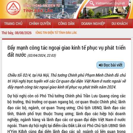
|
Vietnamese
English
TRANG CHỦ
CHÍNH QUYỀN
CÔNG DÂN
DOANH NGHIỆP
DU KHÁCH
Thứ bảy, 08/08/2026
CỔNG THÔNG TIN ĐIỆN TỬ TỈNH ĐẮK LẮK
GIỚI THIỆU
Đẩy mạnh công tác ngoại giao kinh tế phục vụ phát triển
đất nước
(02/04/2024, 22:03)
LÃNH ĐẠO UBND TỈNH
Đọc bài viết
TIN TỨC SỰ KIỆN
Chiều tối 02/4, tại Hà Nội, Thủ tướng Chính phủ Phạm Minh Chính đã chủ
SỞ, BAN, NGÀNH
trì Hội nghị trực tuyến với các Cơ quan đại diện Việt Nam ở nước ngoài về
đẩy mạnh công tác ngoại giao kinh tế phục vụ phát triển năm 2024.
UBND CÁC XÃ, PHƯỜNG
Dự hội nghị còn có Phó Thủ tướng Chính phủ Trần Lưu Quang cùng các
bộ trưởng, thủ trưởng cơ quan ngang bộ, cơ quan thuộc Chính phủ; lãnh
THÔNG TIN CHỈ ĐẠO ĐIỀU HÀNH
đạo các bộ, ngành, cơ quan Trung ương; Chủ tịch UBND, lãnh đạo các
tỉnh, thành phố trực thuộc Trung ương; lãnh đạo các hiệp hội doanh
HỆ THỐNG VĂN BẢN
nghiệp, ngành hàng và lãnh đạo các cơ quan đại diện Việt Nam ở nước
ngoài. Tham dự hội nghị tại điểm cầu Đắk Lắk có Phó Chủ tịch UBND tỉnh
VĂN BẢN HĐND TỈNH
H’Yim Kđoh cùng đại diện lãnh đạo các sở, ngành có liên quan trong