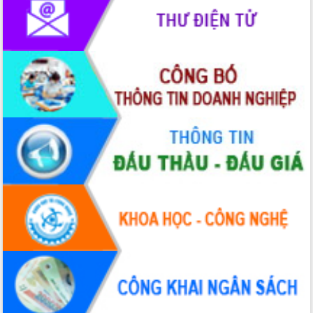
2026-2031
Đảm bảo cuộc bầu cử đại biểu Quốc
hội và đại biểu HĐND các cấp diễn ra
an toàn, hiệu quả, đúng quy định
Thủ tướng Chính phủ Phạm Minh Chính
kiểm tra, chỉ đạo hoàn thành các dự
án cao tốc và thăm khu tái định cư tại
Đắk Lắk
Sôi nổi Hội đua ngựa truyền thống Gò
Thì Thùng mừng Xuân Bính Ngọ 2026
Lãnh đạo tỉnh dâng hương tưởng niệm
tại Đập Đồng Cam đầu Xuân Bính Ngọ
Ngành nông nghiệp phấn đấu tăng
trưởng đạt 5,86% trong năm 2026
UBND tỉnh Đắk Lắk triển khai công tác
quốc phòng, quân sự địa phương năm
2026
Đắk Lắk tập trung toàn lực khắc phục
tồn tại IUU, sẵn sàng làm việc với
Đoàn thanh tra EC
Chủ tịch UBND tỉnh Tạ Anh Tuấn thăm,