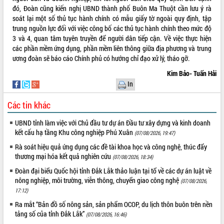
Hòn Yến phát triển du lịch gắn với bảo
đó, Đoàn cũng kiến nghị UBND thành phố Buôn Ma Thuột cần lưu ý rà
tồn biển
soát lại một số thủ tục hành chính có mẫu giấy tờ ngoài quy định, tập
Lấy ý kiến điều chỉnh Quy hoạch tỉnh
trung nguồn lực đối với việc công bố các thủ tục hành chính theo mức độ
Đắk Lắk thời kỳ 2021-2030, tầm nhìn
3 và 4, quan tâm tuyên truyền để người dân tiếp cận. Về việc thực hiện
đến năm 2050
các phần mềm ứng dụng, phần mềm liên thông giữa địa phương và trung
Phát động chiến dịch 30 ngày đêm
ương đoàn sẽ báo cáo Chính phủ có hướng chỉ đạo xử lý, tháo gỡ.
giải phóng mặt bằng Tuyến đường bộ
Kim Bảo- Tuấn Hải
ven biển
In
Đắk Lắk nỗ lực thúc đẩy tăng trưởng
kinh tế từ 10% trở lên trong Quý
Các tin khác
II/2026
UBND tỉnh làm việc với Chủ đầu tư dự án Đầu tư xây dựng và kinh doanh
Đắk Lắk ký kết thỏa thuận hợp tác về
kết cấu hạ tầng Khu công nghiệp Phú Xuân
chuyển đổi số giai đoạn 2026 – 2030
(07/08/2026, 19:47)
với Tập đoàn Bưu chính Viễn thông
Rà soát hiệu quả ứng dụng các đề tài khoa học và công nghệ, thúc đẩy
Việt Nam
thương mại hóa kết quả nghiên cứu
(07/08/2026, 18:34)
Thứ trưởng Bộ Y tế làm việc với tỉnh
Đoàn đại biểu Quốc hội tỉnh Đắk Lắk thảo luận tại tổ về các dự án luật về
Đắk Lắk về phát triển nhân lực y tế
nông nghiệp, môi trường, viễn thông, chuyển giao công nghệ
(07/08/2026,
cho trạm y tế cấp xã
17:12)
Du lịch Đắk Lắk nâng tầm trải nghiệm
Ra mắt “Bản đồ số nông sản, sản phẩm OCOP, du lịch thôn buôn trên nền
du khách thông qua Hệ thống cơ sở dữ
tảng số của tỉnh Đắk Lắk”
(07/08/2026, 16:46)
liệu và Bản đồ số