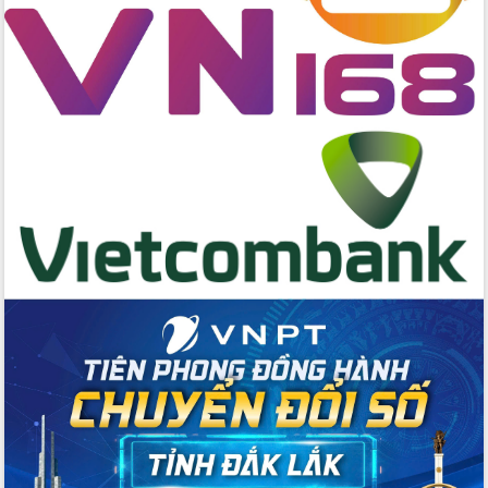
doanh nghiệp làm thước đo phục vụ
Đảm bảo công tác bầu cử triển khai
đúng tiến độ, quy trình theo luật định
Ban Tuyên giáo và Dân vận Trung ương
tập huấn công tác khoa giáo năm 2025
Đắk Lắk hưởng ứng Ngày Pháp luật
Việt Nam 2025 và biểu dương 25 tập
thể, cá nhân tiêu biểu
Hội nghị lần thứ nhất Ban Chỉ đạo
công tác bầu cử tỉnh Đắk Lắk
Hội nghị UBND tỉnh thường kỳ tháng
10 năm 2025
Kỳ họp chuyên đề lần thứ Ba, HĐND
tỉnh khóa X
Bí thư Tỉnh ủy Lương Nguyễn Minh
Triết kiểm tra việc thực hiện chống
khai thác IUU
Hội thảo chuyên đề “Hành trình xuất
khẩu nông sản Việt Nam qua thương
mại điện tử cùng Amazon”