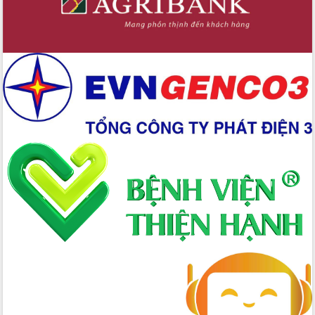
nội trú liên cấp tiểu học và THCS xã Ia
Rvê
Phó Thủ tướng Chính phủ Mai Văn
Chính chia sẻ, động viên người dân
chịu ảnh hưởng nặng từ bão số 13
Chủ tịch UBND tỉnh kiểm tra công tác
phòng, chống bão số 13 tại các địa
bàn xung yếu
Tập trung đẩy nhanh giải ngân nguồn
vốn các chương trình mục tiêu quốc
gia
Xã Ea H'leo giữ vững và nâng cao chất
lượng các tiêu chí nông thôn mới
Công bố quyết định của Ban Thường
vụ Tỉnh ủy về công tác cán bộ
Nâng cao trách nhiệm người đứng
đầu, phát huy tinh thần chủ động,
sáng tạo để đảm bảo tiến độ giải ngân
vốn đầu tư công năm 2025
Sở Công Thương đột phá số hóa 100%
thủ tục trực tuyến lấy sự hài lòng của