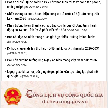
Đoàn đại biểu Quốc hội tỉnh Đắk Lắk thảo luận tại tổ về công tác phòng,
Tập huấn ứng dụng trí tuệ nhân tạo (AI)
chống tội phạm
(06/08/2026, 18:32)
trong thương mại điện tử năm 2026
Khẩn trương rà soát, hoàn thiện công tác tổ chức Lễ hội Sầu riêng Đắk
Đoàn đại biểu Quốc hội tỉnh Đắk Lắk
Lắk năm 2026
trao đổi thông tin trước Kỳ họp thứ
(06/08/2026, 18:27)
nhất, Quốc hội khóa XVI
Khẩn trương hoàn thành các mục tiêu còn lại của Chương trình hành
Quyết liệt cải cách hành chính, khơi
động số 14 của Tỉnh ủy về phát triển văn hóa
(06/08/2026, 17:30)
thông nguồn lực phát triển
Ban Chỉ đạo An ninh mạng quốc gia họp phiên thường kỳ lần thứ hai
Nâng cao hiệu lực, hiệu quả HĐND
(06/08/2026, 14:06)
tỉnh thông qua hiện đại hóa hành chính
Kỳ họp chuyên đề lần thứ hai, HĐND tỉnh khóa XI, nhiệm kỳ 2026-2031
Xã Ea Phê gắn cải cách hành chính với
(06/08/2026, 12:02)
chuyển đổi số
Đắk Lắk mít tinh hưởng ứng Ngày An ninh mạng Việt Nam năm 2026
Phó Chủ tịch Thường trực UBND tỉnh
(06/08/2026, 10:47)
Hồ Thị Nguyên Thảo làm việc tại Trung
Ngoại giao khoa học, công nghệ góp phần kiến tạo năng lực phát triển
tâm Phục vụ hành chính công xã Ea
quốc gia
Phê
(05/08/2026, 18:13)
Xây dựng nền hành chính số đồng
hành cùng nông dân dân, doanh nghiệp
Giai đoạn 2026-2030, Đắk Lắk phấn
đấu có 77% xã đạt chuẩn nông thôn
mới