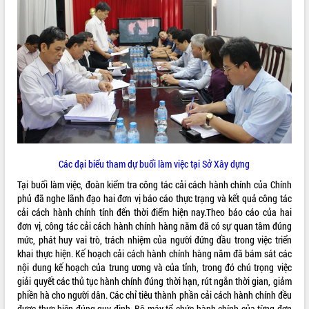
ĐIỂM TIN VĂN BẢN
QUY HOẠCH - KẾ HOẠCH
Các đại biểu tham dự buổi làm việc tại Sở Xây dựng
Tại buổi làm việc, đoàn kiểm tra công tác cải cách hành chính của Chính
phủ đã nghe lãnh đạo hai đơn vị báo cáo thực trạng và kết quả công tác
cải cách hành chính tính đến thời điểm hiện nay.Theo báo cáo của hai
đơn vị, công tác cải cách hành chính hàng năm đã có sự quan tâm đúng
mức, phát huy vai trò, trách nhiệm của người đứng đầu trong việc triển
khai thực hiện. Kế hoạch cải cách hành chính hàng năm đã bám sát các
nội dung kế hoạch của trung ương và của tỉnh, trong đó chú trọng việc
giải quyết các thủ tục hành chính đúng thời hạn, rút ngắn thời gian, giảm
phiền hà cho người dân. Các chỉ tiêu thành phần cải cách hành chính đều
được thực hiện đúng quy định. Bộ máy tổ chức hành chính của từng đơn