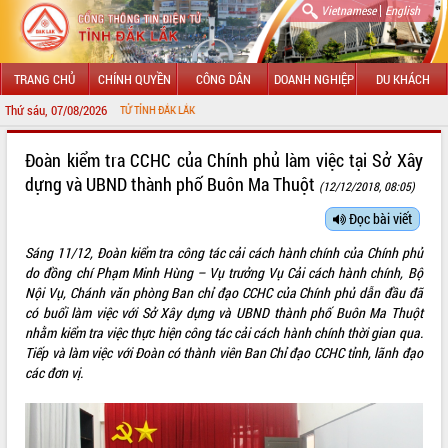
|
Vietnamese
English
TRANG CHỦ
CHÍNH QUYỀN
CÔNG DÂN
DOANH NGHIỆP
DU KHÁCH
Thứ sáu, 07/08/2026
CHÀO MỪNG Đ
GIỚI THIỆU
Đoàn kiểm tra CCHC của Chính phủ làm việc tại Sở Xây
dựng và UBND thành phố Buôn Ma Thuột
(12/12/2018, 08:05)
LÃNH ĐẠO UBND TỈNH
Đọc bài viết
TIN TỨC SỰ KIỆN
Sáng 11/12, Đoàn kiểm tra công tác cải cách hành chính của Chính phủ
SỞ, BAN, NGÀNH
do đồng chí Phạm Minh Hùng – Vụ trưởng Vụ Cải cách hành chính, Bộ
Nội Vụ, Chánh văn phòng Ban chỉ đạo CCHC của Chính phủ dẫn đầu đã
UBND CÁC XÃ, PHƯỜNG
có buổi làm việc với Sở Xây dựng và UBND thành phố Buôn Ma Thuột
nhằm kiểm tra việc thực hiện công tác cải cách hành chính thời gian qua.
Tiếp và làm việc với Đoàn có thành viên Ban Chỉ đạo CCHC tỉnh, lãnh đạo
THÔNG TIN CHỈ ĐẠO ĐIỀU HÀNH
các đơn vị.
HỆ THỐNG VĂN BẢN
VĂN BẢN HĐND TỈNH