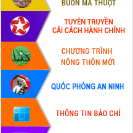
hai con số trong năm 2026
Tổ chức trang trọng Lễ hội Đền thờ
Lương Văn Chánh năm 2026
Phó Bí thư Tỉnh ủy Đắk Lắk Đỗ Hữu
Huy giữ chức Bí thư Đảng ủy Ủy Ban
Nhân dân tỉnh
Bệnh án điện tử thúc đẩy chuyển đổi
số y tế tại Đắk Lắk
Chuyển đổi số thư viện: Mở rộng
không gian tri thức trong thời đại số
Đánh giá, rút kinh nghiệm công tác tổ
chức diễn tập trước ngày bầu cử
Chương trình “Gặp gỡ hữu nghị –
Friendship Meeting New Year 2026”
Bầu cử Quốc hội và HĐND: Cử tri Đắk
Lắk gửi gắm niềm tin, kỳ vọng vào lá
phiếu
Đắk Lắk sẵn sàng các điều kiện cho
Ngày hội bầu cử đại biểu Quốc hội
khóa XVI và HĐND các cấp nhiệm kỳ