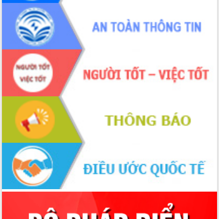
chúc mừng các bệnh viện nhân Ngày
Thầy thuốc Việt Nam
Rộn ràng lễ hội truyền thống Sông
nước Đà Nông lần thứ I năm 2026
Kỳ họp Chuyên đề lần thứ Năm, HĐND
tỉnh Đắk Lắk thông qua các nghị quyết
quan trọng
Thống nhất danh sách giới thiệu ứng
cử đại biểu Quốc hội khoá XVI và đại
biểu HĐND tỉnh Đắk Lắk, nhiệm kỳ
2026-2031
Phát động hai phong trào thi đua quan
trọng trong kỷ nguyên mới
Hội nghị lần thứ tư Ban Chỉ đạo công
tác bầu cử tỉnh Đắk Lắk
Hội nghị Báo cáo viên Trung ương
tháng 01/2026
Phó Thủ tướng Hồ Quốc Dũng đánh giá
cao kết quả Chiến dịch Quang Trung
tại Đắk Lắk