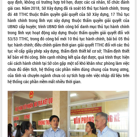
quy định, không có trường hợp trễ hẹn, được các cá nhân, tổ chức đánh
phát triển mới
giá cao. Năm 2018, Sở Xây dựng đã rà soát 65 thủ tục hành chính, trong
Thường trực HĐND tỉnh Đắk Lắk gặp
đó 48 TTHC thuộc thẩm quyền giải quyết của Sở Xây dựng, 17 Thủ tục
mặt Đoàn chuyên gia y tế TP. Hồ Chí
hành chính trong lĩnh vực xây dựng thuộc thẩm quyền giải quyết của
Minh
UBND cấp huyện; trình UBND tỉnh công bố danh mục thủ tục hành chính
THỐNG KÊ TRUY CẬP
trong lĩnh vực hoạt động xây dựng thuộc thẩm quyền giải quyết đối với
Lễ truy điệu và an táng hài cốt liệt sĩ
53/53 TTHC, trong đó công bố mới 10 thủ tục hành chính, bãi bỏ 05 thủ
tại Nghĩa trang Liệt sĩ xã Sơn Hòa
Hôm nay:
1373
tục hành chính; điều chỉnh giảm thời gian giải quyết TTHC đối với các thủ
Bàn giải pháp tháo gỡ khó khăn trong
Tất cả:
66046696
tục về cấp giấy phép xây dựng, thẩm định thiết kế cơ sở; Thẩm định thiết
xuất khẩu sầu riêng và triển khai quy
kế bản vẽ thi công. Bên cạnh những kết qủa đạt được, quá trình thực hiện
định EUDR
cải cách hành chính tại Sở còn gặp một số khó khăn như: phòng làm việc
Thứ trưởng Bộ Nông nghiệp và Môi
chưa đủ diện tích, hệ thống các phần mềm dùng chung của trung ương,
trường Nguyễn Hoàng Hiệp khảo sát
của tỉnh và chuyên ngành chưa có sự tích hợp nên việc nhập dữ liệu trên
vùng trồng và doanh nghiệp đóng gói
hệ thống các phần mềm mất nhiều thời gian.
sầu riêng tại Đắk Lắk
Trình diễn nghệ thuật chế biến các
món ăn từ sầu riêng
Đắk Lắk công bố Quy hoạch và xúc
tiến đầu tư tỉnh
Ngành cá ngừ Đắk Lắk chủ động thích
ứng để giữ vững thị trường xuất khẩu
Diễn đàn Kinh tế tư nhân Việt Nam đột