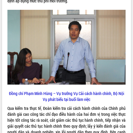
định áp dụng mức thu phí môi trường.
Tháo gỡ những vướng mắc, đẩy mạnh
công tác cải cách thủ tục hành chính
tại Trung tâm Phục vụ hành chính
công tỉnh
Đắk Lắk: Tôn vinh 46 giải pháp tại Hội
thi Sáng tạo Kỹ thuật 2024 - 2025
Đắk Lắk rà soát, điều chỉnh Đề án 190
về phát triển nuôi trồng thủy sản
Phó Chủ tịch UBND tỉnh Đắk Lắk
Trương Công Thái kiểm tra thực địa
Dự án cao tốc Khánh Hòa - Buôn Ma
Thuột
Định vị cà phê Việt Nam như một “di
sản sống” trong dòng chảy toàn cầu
Đồng chí Phạm Minh Hùng – Vụ trưởng Vụ Cải cách hành chính, Bộ Nội
Xây dựng nông thôn mới: Nâng cao đời
Vụ phát biểu tại buổi làm việc
sống người dân từ những mô hình thiết
thực
Qua kiểm tra thực tế, Đoàn kiểm tra cải cách hành chính của Chính phủ
đánh giá cao công tác chỉ đạo điều hành của hai đơn vị trong việc thực
Quyết liệt tháo gỡ vướng mắc, đẩy
hiện tốt công tác rà soát, cắt giảm các thủ tục hành chính, tiếp nhận và
nhanh tiến độ các dự án trọng điểm
giải quyết các thủ tục hành chính theo quy định; lấy ý kiến đánh giá của
trong Khu kinh tế Nam Phú Yên
người dân và doanh nghiệp, xin lỗi người dân theo quy định. Bên cạnh