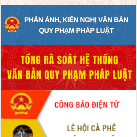
Chuyển đổi số 'mở đường' cho nông
nghiệp Đắk Lắk tăng trưởng bứt phá
Triển khai đồng bộ đo đạc, lập hồ sơ
địa chính, hoàn thiện cơ sở dữ liệu đất
đai
Ứng dụng sinh trắc học - Bước tiến
trong hành trình chuyển đổi số tại Đắk
Lắk
Đắk Lắk nâng cao hiệu quả công tác
Đảng từ Sổ tay đảng viên điện tử
Đắk Lắk đẩy mạnh nuôi biển công
nghệ, hướng tới phát triển thủy sản
bền vững
Tập huấn nâng cao năng lực triển khai
chuyển đổi số cho cán bộ, công chức
cấp xã
Đắk Lắk phát động hưởng ứng Ngày
Quyền của người tiêu dùng Việt Nam
2026
Đẩy mạnh cải cách hành chính, quyết
tâm đạt được mục tiêu tăng trưởng