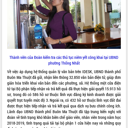
Hội thảo góp ý hồ sơ điều chỉnh quy
hoạch tỉnh Đắk Lắk thời kỳ 2021-2030,
tầm nhìn đến năm 2050
Nâng cao hiệu quả hoạt động của các
doanh nghiệp nhà nước
Hội nghị triển khai kết nối mạng
truyền số liệu chuyên dùng phục vụ cơ
quan Đảng, Nhà nước
Lễ phát động chuỗi hoạt động chung
Thành viên của Đoàn kiểm tra các thủ tục niêm yết công khai tại UBND
tay làm sạch môi trường
phường Thống Nhất
Xã Ea Kar bước chuyển mình trong
công tác cải cách hành chính mô hình
Về việc áp dụng hệ thống quản lý văn bản trên IDESK, UBND thành phố
mới
Buôn Ma Thuột đã gửi, nhận liên thông 32.850 văn bản điện tử, giúp đơn
giản hóa triển khai văn bản đến các phường, xã. Hệ thống một cửa điện
UBND tỉnh họp báo định kỳ tháng 4
tử tại Bộ phận tiếp nhận và trả kết quả đã thực hiện giải quyết 15.913 hồ
năm 2026
sơ, trong đó có 586 hồ sơ thuộc lĩnh vực đăng ký kinh doanh được giải
Hội thảo khoa học “Giải pháp thúc đẩy
quyết trực tuyến mức độ 3. Ngoài ra, có 432 hồ sơ thuộc lĩnh vực đất đai
phát triển nền kinh tế xanh tại tỉnh
được thực hiện tiếp nhận và trả kết quả qua dịch vụ bưu chính công ích.
Đắk Lắk”
Lãnh đạo UBND thành phố Buôn Ma Thuột đã tập trung kiến nghị với
Tăng cường giám sát, đôn đốc thực
đoàn về tình trạng khó khăn biên chế giáo viên, nhân viên trong năm học
hiện nhiệm vụ quản lý tài sản công
2018-2019, tình trạng quá tải tại bộ phận 1 cửa hiện nay và những quy
hàng tuần