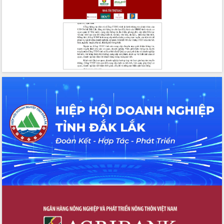
gian phát triển mới
Hội nghị chia sẻ kinh nghiệm, chuyển
giao kỹ thuật y tế, định hướng phát
triển chuyên sâu đến 2030
Chuyển đổi số mở ra không gian phát
triển trong lĩnh vực văn hóa, du lịch
Công bố quyết định của Ban Thường
vụ Tỉnh ủy về công tác cán bộ.
Thủ tướng Phạm Minh Chính: Khẩn
trương tái thiết cuộc sống người dân
sau thiên tai
Tập trung nâng cao chất lượng, tổ
chức sản xuất sầu riêng theo hướng
bền vững
Đẩy nhanh công tác khắc phục, ổn
định đời sống Nhân dân sau bão số 13
Bí thư Tỉnh ủy Lương Nguyễn Minh
Triết dự Ngày hội đại đoàn kết tại
Buôn Đăk Tuôr, xã Cư Pui
Khởi công xây dựng Trường Phổ thông