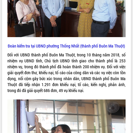
phá cơ chế - Hợp tác công tư
Đề án 06 tạo bước ngoặt đột phá trong
cải cách hành chính tỉnh Đắk Lắk
Kết nối tour, đẩy mạnh chuyển đổi số
để phát triển du lịch Đắk Lắk
Khởi động Dự án Đầu tư xây dựng hạ
tầng kỹ thuật Cụm công nghiệp Tân
Đoàn kiểm tra tại UBND phường Thống Nhất (thành phố Buôn Ma Thuột)
Tiến
Đối với UBND thành phố Buôn Ma Thuột, trong 10 tháng năm 2018, số
Gặp mặt các cơ quan báo chí nhân Kỷ
nhiệm vụ UBND tỉnh, Chủ tịch UBND tỉnh giao cho thành phố là 253
niệm 101 năm Ngày Báo chí Cách
nhiệm vụ, trong đó thành phố đã hoàn thành 200 nhiệm vụ. Đối với việc
mạng Việt Nam
giải quyết đơn thư, khiếu nại, tố cáo của công dân và các vụ việc còn tồn
Đắk Lắk sơ kết 4 năm triển khai thực
đọng, nổi cộm gây bức xúc trong nhân dân, UBND thành phố Buôn Ma
hiện Đề án 06 của Chính phủ
Thuột đã tiếp nhận 1.291 đơn khiếu nại, tố cáo, kiến nghị, phản ánh,
Họp báo thông tin về Hội nghị Công bố
trong đó đã giải quyết 686 đơn, 49 vụ khiếu nại.
Quy hoạch và Xúc tiến đầu tư tỉnh Đắk
Lắk
Khơi thông điểm nghẽn, đẩy nhanh
giải ngân vốn khắc phục thiên tai
HĐND tỉnh thông qua điều chỉnh Quy
hoạch tỉnh thời kỳ 2021-2030