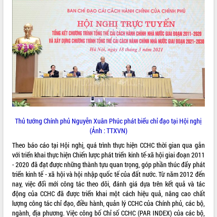
ĐIỂM TIN VĂN BẢN
QUY HOẠCH - KẾ HOẠCH
Thủ tướng Chính phủ Nguyễn Xuân Phúc phát biểu chỉ đạo tại Hội nghị
(Ảnh : TTXVN)
Theo báo cáo tại Hội nghị, quá trình thực hiện CCHC thời gian qua gắn
với triển khai thực hiện Chiến lược phát triển kinh tế-xã hội giai đoạn 2011
- 2020 đã đạt được những thành tựu quan trọng, góp phần thúc đẩy phát
triển kinh tế - xã hội và hội nhập quốc tế của đất nước. Từ năm 2012 đến
nay, việc đổi mới công tác theo dõi, đánh giá dựa trên kết quả và tác
động của CCHC đã được triển khai một cách hiệu quả, nâng cao chất
lượng công tác chỉ đạo, điều hành, quản lý CCHC của Chính phủ, các bộ,
ngành, địa phương. Việc công bố Chỉ số CCHC (PAR INDEX) của các bộ,