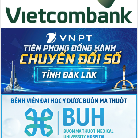
Đẩy nhanh công tác khắc phục, ổn
định đời sống Nhân dân sau bão số 13
Bí thư Tỉnh ủy Lương Nguyễn Minh
Triết dự Ngày hội đại đoàn kết tại
Buôn Đăk Tuôr, xã Cư Pui
Khởi công xây dựng Trường Phổ thông
nội trú liên cấp tiểu học và THCS xã Ia
Rvê
Phó Thủ tướng Chính phủ Mai Văn
Chính chia sẻ, động viên người dân
chịu ảnh hưởng nặng từ bão số 13
Chủ tịch UBND tỉnh kiểm tra công tác
phòng, chống bão số 13 tại các địa
bàn xung yếu
Tập trung đẩy nhanh giải ngân nguồn
vốn các chương trình mục tiêu quốc
gia
Xã Ea H'leo giữ vững và nâng cao chất
lượng các tiêu chí nông thôn mới
Công bố quyết định của Ban Thường
vụ Tỉnh ủy về công tác cán bộ