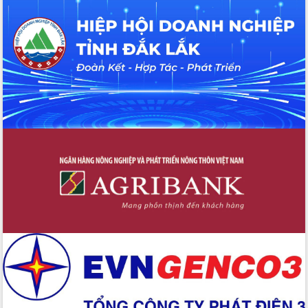
tác bầu cử tỉnh Đắk Lắk
Hội nghị Báo cáo viên Trung ương
tháng 01/2026
Phó Thủ tướng Hồ Quốc Dũng đánh giá
cao kết quả Chiến dịch Quang Trung
tại Đắk Lắk
Hội nghị Ban Chấp hành Đảng bộ tỉnh
Đắk Lắk lần thứ 2 (mở rộng)
Tập trung giải phóng mặt bằng, đẩy
nhanh tiến độ Tuyến đường bộ ven
biển
Gỡ khó, khởi công xây dựng, sửa chữa
toàn bộ nhà ở cho hộ dân đúng tiến độ
đề ra
UBND tỉnh Đắk Lắk tổng kết công tác
quốc phòng, quân sự địa phương năm
2025
Tập trung triển khai quyết liệt, đồng bộ
các giải pháp nhằm thực hiện hiệu quả
các nhiệm vụ đề ra năm 2025
Phát huy vai trò của người có uy tín