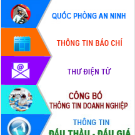
Xây dựng nền hành chính số đồng
hành cùng nông dân dân, doanh nghiệp
Giai đoạn 2026-2030, Đắk Lắk phấn
đấu có 77% xã đạt chuẩn nông thôn
mới
Chuyển đổi số 'mở đường' cho nông
nghiệp Đắk Lắk tăng trưởng bứt phá
Triển khai đồng bộ đo đạc, lập hồ sơ
địa chính, hoàn thiện cơ sở dữ liệu đất
đai
Ứng dụng sinh trắc học - Bước tiến
trong hành trình chuyển đổi số tại Đắk
Lắk
Đắk Lắk nâng cao hiệu quả công tác
Đảng từ Sổ tay đảng viên điện tử
Đắk Lắk đẩy mạnh nuôi biển công
nghệ, hướng tới phát triển thủy sản
bền vững
Tập huấn nâng cao năng lực triển khai
chuyển đổi số cho cán bộ, công chức