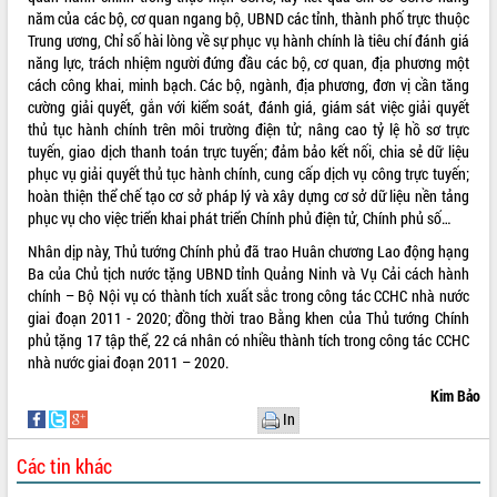
Quy hoạch và Xúc tiến đầu tư tỉnh Đắk
năm của các bộ, cơ quan ngang bộ, UBND các tỉnh, thành phố trực thuộc
Lắk
Trung ương, Chỉ số hài lòng về sự phục vụ hành chính là tiêu chí đánh giá
Khơi thông điểm nghẽn, đẩy nhanh
năng lực, trách nhiệm người đứng đầu các bộ, cơ quan, địa phương một
giải ngân vốn khắc phục thiên tai
cách công khai, minh bạch. Các bộ, ngành, địa phương, đơn vị cần tăng
HĐND tỉnh thông qua điều chỉnh Quy
cường giải quyết, gắn với kiểm soát, đánh giá, giám sát việc giải quyết
hoạch tỉnh thời kỳ 2021-2030
thủ tục hành chính trên môi trường điện tử; nâng cao tỷ lệ hồ sơ trực
tuyến, giao dịch thanh toán trực tuyến; đảm bảo kết nối, chia sẻ dữ liệu
Hội thảo góp ý hồ sơ điều chỉnh quy
phục vụ giải quyết thủ tục hành chính, cung cấp dịch vụ công trực tuyến;
hoạch tỉnh Đắk Lắk thời kỳ 2021-2030,
hoàn thiện thể chế tạo cơ sở pháp lý và xây dựng cơ sở dữ liệu nền tảng
tầm nhìn đến năm 2050
phục vụ cho việc triển khai phát triển Chính phủ điện tử, Chính phủ số…
Nâng cao hiệu quả hoạt động của các
doanh nghiệp nhà nước
Nhân dịp này, Thủ tướng Chính phủ đã trao Huân chương Lao động hạng
Ba của Chủ tịch nước tặng UBND tỉnh Quảng Ninh và Vụ Cải cách hành
Hội nghị triển khai kết nối mạng
chính – Bộ Nội vụ có thành tích xuất sắc trong công tác CCHC nhà nước
truyền số liệu chuyên dùng phục vụ cơ
giai đoạn 2011 - 2020; đồng thời trao Bằng khen của Thủ tướng Chính
quan Đảng, Nhà nước
phủ tặng 17 tập thể, 22 cá nhân có nhiều thành tích trong công tác CCHC
Lễ phát động chuỗi hoạt động chung
nhà nước giai đoạn 2011 – 2020.
tay làm sạch môi trường
Kim Bảo
Xã Ea Kar bước chuyển mình trong
In
công tác cải cách hành chính mô hình
mới
Các tin khác
UBND tỉnh họp báo định kỳ tháng 4
năm 2026