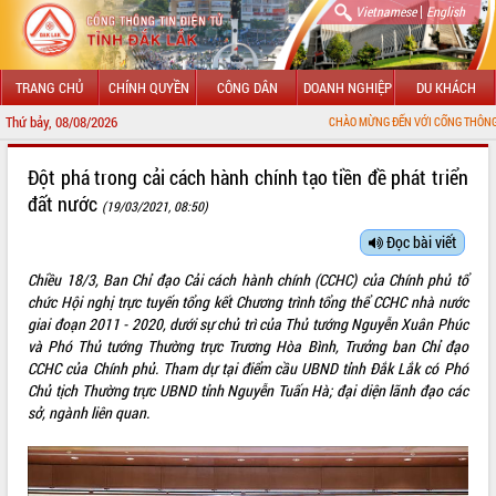
|
Vietnamese
English
TRANG CHỦ
CHÍNH QUYỀN
CÔNG DÂN
DOANH NGHIỆP
DU KHÁCH
Thứ bảy, 08/08/2026
CHÀO MỪNG ĐẾN VỚI CỔNG THÔNG TIN ĐIỆN TỬ TỈNH 
GIỚI THIỆU
Đột phá trong cải cách hành chính tạo tiền đề phát triển
đất nước
(19/03/2021, 08:50)
LÃNH ĐẠO UBND TỈNH
Đọc bài viết
TIN TỨC SỰ KIỆN
Chiều 18/3, Ban Chỉ đạo Cải cách hành chính (CCHC) của Chính phủ tổ
SỞ, BAN, NGÀNH
chức Hội nghị trực tuyến tổng kết Chương trình tổng thể CCHC nhà nước
giai đoạn 2011 - 2020, dưới sự chủ trì của Thủ tướng Nguyễn Xuân Phúc
UBND CÁC XÃ, PHƯỜNG
và Phó Thủ tướng Thường trực Trương Hòa Bình, Trưởng ban Chỉ đạo
CCHC của Chính phủ. Tham dự tại điểm cầu UBND tỉnh Đắk Lắk có Phó
Chủ tịch Thường trực UBND tỉnh Nguyễn Tuấn Hà; đại diện lãnh đạo các
THÔNG TIN CHỈ ĐẠO ĐIỀU HÀNH
sở, ngành liên quan.
HỆ THỐNG VĂN BẢN
VĂN BẢN HĐND TỈNH