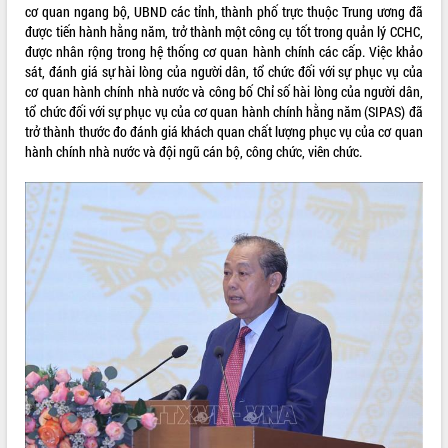
cơ quan ngang bộ, UBND các tỉnh, thành phố trực thuộc Trung ương đã
VIDEO
được tiến hành hằng năm, trở thành một công cụ tốt trong quản lý CCHC,
được nhân rộng trong hệ thống cơ quan hành chính các cấp. Việc khảo
sát, đánh giá sự hài lòng của người dân, tổ chức đối với sự phục vụ của
cơ quan hành chính nhà nước và công bố Chỉ số hài lòng của người dân,
tổ chức đối với sự phục vụ của cơ quan hành chính hằng năm (SIPAS) đã
trở thành thước đo đánh giá khách quan chất lượng phục vụ của cơ quan
hành chính nhà nước và đội ngũ cán bộ, công chức, viên chức.
Khám bệnh, cấp phát thuốc miễn phí
và tặng quà người dân xã Cư Pui
Hội nghị UBND tỉnh Đắk Lắk thường kỳ
tháng 7/2026
Lễ truy tặng danh hiệu “Bà Mẹ Việt
Nam Anh hùng” và trao Huân chương
Lao động
ALBUM ẢNH
UBND tỉnh Đắk Lắk triển khai nhiệm
vụ 6 tháng cuối năm 2026
Kỳ họp thứ Hai, Hội đồng nhân dân
tỉnh khóa XI quyết nghị nhiều nội dung