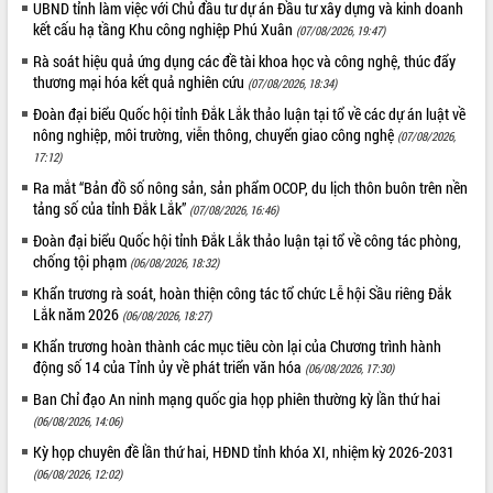
UBND tỉnh làm việc với Chủ đầu tư dự án Đầu tư xây dựng và kinh doanh
Hội thảo khoa học “Giải pháp thúc đẩy
kết cấu hạ tầng Khu công nghiệp Phú Xuân
(07/08/2026, 19:47)
phát triển nền kinh tế xanh tại tỉnh
Rà soát hiệu quả ứng dụng các đề tài khoa học và công nghệ, thúc đẩy
Đắk Lắk”
thương mại hóa kết quả nghiên cứu
(07/08/2026, 18:34)
Tăng cường giám sát, đôn đốc thực
Đoàn đại biểu Quốc hội tỉnh Đắk Lắk thảo luận tại tổ về các dự án luật về
hiện nhiệm vụ quản lý tài sản công
nông nghiệp, môi trường, viễn thông, chuyển giao công nghệ
hàng tuần
(07/08/2026,
17:12)
Tháo gỡ những vướng mắc, đẩy mạnh
công tác cải cách thủ tục hành chính
Ra mắt “Bản đồ số nông sản, sản phẩm OCOP, du lịch thôn buôn trên nền
tảng số của tỉnh Đắk Lắk”
tại Trung tâm Phục vụ hành chính
(07/08/2026, 16:46)
công tỉnh
Đoàn đại biểu Quốc hội tỉnh Đắk Lắk thảo luận tại tổ về công tác phòng,
Đắk Lắk: Tôn vinh 46 giải pháp tại Hội
chống tội phạm
(06/08/2026, 18:32)
thi Sáng tạo Kỹ thuật 2024 - 2025
Khẩn trương rà soát, hoàn thiện công tác tổ chức Lễ hội Sầu riêng Đắk
Đắk Lắk rà soát, điều chỉnh Đề án 190
Lắk năm 2026
(06/08/2026, 18:27)
về phát triển nuôi trồng thủy sản
Khẩn trương hoàn thành các mục tiêu còn lại của Chương trình hành
Phó Chủ tịch UBND tỉnh Đắk Lắk
động số 14 của Tỉnh ủy về phát triển văn hóa
(06/08/2026, 17:30)
Trương Công Thái kiểm tra thực địa
Ban Chỉ đạo An ninh mạng quốc gia họp phiên thường kỳ lần thứ hai
Dự án cao tốc Khánh Hòa - Buôn Ma
(06/08/2026, 14:06)
Thuột
Định vị cà phê Việt Nam như một “di
Kỳ họp chuyên đề lần thứ hai, HĐND tỉnh khóa XI, nhiệm kỳ 2026-2031
sản sống” trong dòng chảy toàn cầu
(06/08/2026, 12:02)