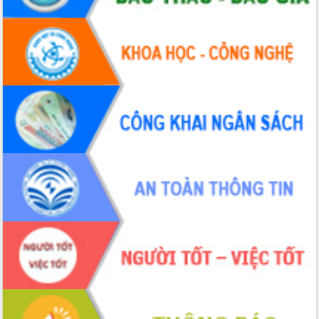
cấp xã
Đắk Lắk phát động hưởng ứng Ngày
Quyền của người tiêu dùng Việt Nam
2026
Đẩy mạnh cải cách hành chính, quyết
tâm đạt được mục tiêu tăng trưởng
hai con số trong năm 2026
Tổ chức trang trọng Lễ hội Đền thờ
Lương Văn Chánh năm 2026
Phó Bí thư Tỉnh ủy Đắk Lắk Đỗ Hữu
Huy giữ chức Bí thư Đảng ủy Ủy Ban
Nhân dân tỉnh
Bệnh án điện tử thúc đẩy chuyển đổi
số y tế tại Đắk Lắk
Chuyển đổi số thư viện: Mở rộng
không gian tri thức trong thời đại số
Đánh giá, rút kinh nghiệm công tác tổ
chức diễn tập trước ngày bầu cử
Chương trình “Gặp gỡ hữu nghị –
Friendship Meeting New Year 2026”