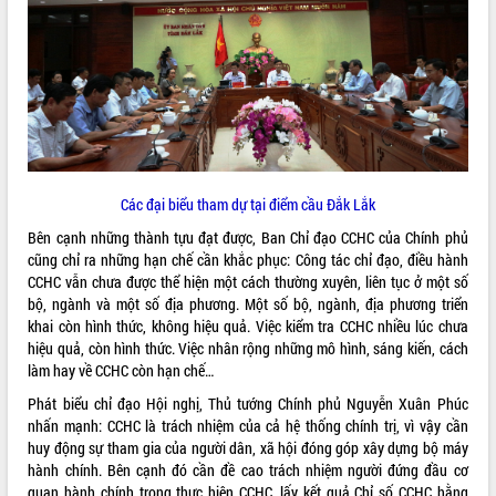
món ăn từ sầu riêng
Đắk Lắk công bố Quy hoạch và xúc
tiến đầu tư tỉnh
Ngành cá ngừ Đắk Lắk chủ động thích
ứng để giữ vững thị trường xuất khẩu
Diễn đàn Kinh tế tư nhân Việt Nam đột
phá cơ chế - Hợp tác công tư
Đề án 06 tạo bước ngoặt đột phá trong
Các đại biểu tham dự tại điểm cầu Đắk Lắk
cải cách hành chính tỉnh Đắk Lắk
Kết nối tour, đẩy mạnh chuyển đổi số
Bên cạnh những thành tựu đạt được, Ban Chỉ đạo CCHC của Chính phủ
để phát triển du lịch Đắk Lắk
cũng chỉ ra những hạn chế cần khắc phục: Công tác chỉ đạo, điều hành
CCHC vẫn chưa được thể hiện một cách thường xuyên, liên tục ở một số
Khởi động Dự án Đầu tư xây dựng hạ
bộ, ngành và một số địa phương. Một số bộ, ngành, địa phương triển
tầng kỹ thuật Cụm công nghiệp Tân
khai còn hình thức, không hiệu quả. Việc kiểm tra CCHC nhiều lúc chưa
Tiến
hiệu quả, còn hình thức. Việc nhân rộng những mô hình, sáng kiến, cách
Gặp mặt các cơ quan báo chí nhân Kỷ
làm hay về CCHC còn hạn chế…
niệm 101 năm Ngày Báo chí Cách
mạng Việt Nam
Phát biểu chỉ đạo Hội nghị, Thủ tướng Chính phủ Nguyễn Xuân Phúc
nhấn mạnh: CCHC là trách nhiệm của cả hệ thống chính trị, vì vậy cần
Đắk Lắk sơ kết 4 năm triển khai thực
huy động sự tham gia của người dân, xã hội đóng góp xây dựng bộ máy
hiện Đề án 06 của Chính phủ
hành chính. Bên cạnh đó cần đề cao trách nhiệm người đứng đầu cơ
Họp báo thông tin về Hội nghị Công bố
quan hành chính trong thực hiện CCHC, lấy kết quả Chỉ số CCHC hằng