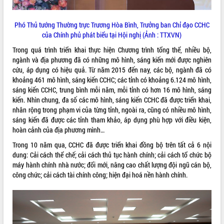
quan trọng
Bí thư Tỉnh ủy Lương Nguyễn Minh
Phó Thủ tướng Thường trực Trương Hòa Bình, Trưởng ban Chỉ đạo CCHC
Triết thăm, tặng quà người có công với
của Chính phủ phát biểu tại Hội nghị (Ảnh : TTXVN)
cách mạng
Trong quá trình triển khai thực hiện Chương trình tổng thể, nhiều bộ,
Rà soát, hoàn thiện hệ thống thiết chế
ngành và địa phương đã có những mô hình, sáng kiến mới được nghiên
văn hóa, thể thao đáp ứng yêu cầu
LIÊN KẾT WEB
cứu, áp dụng có hiệu quả. Từ năm 2015 đến nay, các bộ, ngành đã có
phát triển mới
khoảng 461 mô hình, sáng kiến CCHC; các tỉnh có khoảng 6.124 mô hình,
Thường trực HĐND tỉnh Đắk Lắk gặp
sáng kiến CCHC, trung bình mỗi năm, mỗi tỉnh có hơn 16 mô hình, sáng
mặt Đoàn chuyên gia y tế TP. Hồ Chí
kiến. Nhìn chung, đa số các mô hình, sáng kiến CCHC đã được triển khai,
Minh
nhân rộng trong phạm vi của từng tỉnh, ngoài ra, cũng có nhiều mô hình,
THỐNG KÊ TRUY CẬP
Lễ truy điệu và an táng hài cốt liệt sĩ
sáng kiến đã được các tỉnh tham khảo, áp dụng phù hợp với điều kiện,
tại Nghĩa trang Liệt sĩ xã Sơn Hòa
hoàn cảnh của địa phương mình…
Hôm nay:
30463
Bàn giải pháp tháo gỡ khó khăn trong
Tất cả:
66075786
Trong 10 năm qua, CCHC đã được triển khai đồng bộ trên tất cả 6 nội
xuất khẩu sầu riêng và triển khai quy
dung: Cải cách thể chế; cải cách thủ tục hành chính; cải cách tổ chức bộ
định EUDR
máy hành chính nhà nước; đổi mới, nâng cao chất lượng đội ngũ cán bộ,
Thứ trưởng Bộ Nông nghiệp và Môi
công chức; cải cách tài chính công; hiện đại hoá nền hành chính.
trường Nguyễn Hoàng Hiệp khảo sát
vùng trồng và doanh nghiệp đóng gói
sầu riêng tại Đắk Lắk
Trình diễn nghệ thuật chế biến các