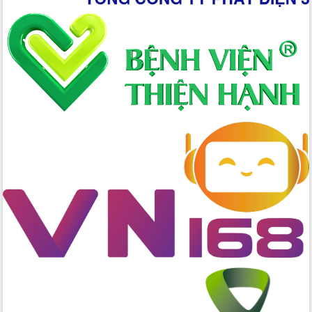
trong phòng chống tảo hôn và hôn
nhân cận huyết thống
Nông sản Tây Nguyên thu hút doanh
nghiệp nước ngoài
Đắk Lắk định vị thương hiệu du lịch
“Biển – Rừng – Cà phê” trong không
gian phát triển mới
Hội nghị chia sẻ kinh nghiệm, chuyển
giao kỹ thuật y tế, định hướng phát
triển chuyên sâu đến 2030
Chuyển đổi số mở ra không gian phát
triển trong lĩnh vực văn hóa, du lịch
Công bố quyết định của Ban Thường
vụ Tỉnh ủy về công tác cán bộ.
Thủ tướng Phạm Minh Chính: Khẩn
trương tái thiết cuộc sống người dân
sau thiên tai
Tập trung nâng cao chất lượng, tổ
chức sản xuất sầu riêng theo hướng
bền vững