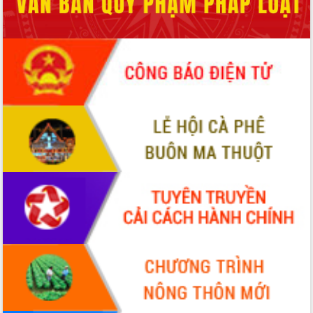
Thứ trưởng Bộ Y tế làm việc với tỉnh
Đắk Lắk về phát triển nhân lực y tế
cho trạm y tế cấp xã
Du lịch Đắk Lắk nâng tầm trải nghiệm
du khách thông qua Hệ thống cơ sở dữ
liệu và Bản đồ số
Tập huấn ứng dụng trí tuệ nhân tạo (AI)
trong thương mại điện tử năm 2026
Đoàn đại biểu Quốc hội tỉnh Đắk Lắk
trao đổi thông tin trước Kỳ họp thứ
nhất, Quốc hội khóa XVI
Quyết liệt cải cách hành chính, khơi
thông nguồn lực phát triển
Nâng cao hiệu lực, hiệu quả HĐND
tỉnh thông qua hiện đại hóa hành chính
Xã Ea Phê gắn cải cách hành chính với
chuyển đổi số
Phó Chủ tịch Thường trực UBND tỉnh
Hồ Thị Nguyên Thảo làm việc tại Trung
tâm Phục vụ hành chính công xã Ea
Phê