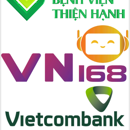
Đẩy nhanh công tác khắc phục, ổn
định đời sống Nhân dân sau bão số 13
Bí thư Tỉnh ủy Lương Nguyễn Minh
Triết dự Ngày hội đại đoàn kết tại
Buôn Đăk Tuôr, xã Cư Pui
Khởi công xây dựng Trường Phổ thông
nội trú liên cấp tiểu học và THCS xã Ia
Rvê
Phó Thủ tướng Chính phủ Mai Văn
Chính chia sẻ, động viên người dân
chịu ảnh hưởng nặng từ bão số 13
Chủ tịch UBND tỉnh kiểm tra công tác
phòng, chống bão số 13 tại các địa
bàn xung yếu
Tập trung đẩy nhanh giải ngân nguồn
vốn các chương trình mục tiêu quốc
gia
Xã Ea H'leo giữ vững và nâng cao chất
lượng các tiêu chí nông thôn mới
Công bố quyết định của Ban Thường
vụ Tỉnh ủy về công tác cán bộ