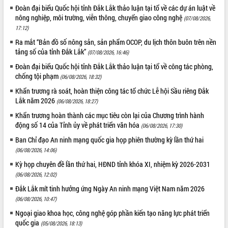
Xây dựng nông thôn mới: Nâng cao đời
Đoàn đại biểu Quốc hội tỉnh Đắk Lắk thảo luận tại tổ về các dự án luật về
sống người dân từ những mô hình thiết
nông nghiệp, môi trường, viễn thông, chuyển giao công nghệ
(07/08/2026,
thực
17:12)
Quyết liệt tháo gỡ vướng mắc, đẩy
Ra mắt “Bản đồ số nông sản, sản phẩm OCOP, du lịch thôn buôn trên nền
nhanh tiến độ các dự án trọng điểm
tảng số của tỉnh Đắk Lắk”
(07/08/2026, 16:46)
trong Khu kinh tế Nam Phú Yên
Đoàn đại biểu Quốc hội tỉnh Đắk Lắk thảo luận tại tổ về công tác phòng,
Hòn Yến phát triển du lịch gắn với bảo
chống tội phạm
(06/08/2026, 18:32)
tồn biển
Khẩn trương rà soát, hoàn thiện công tác tổ chức Lễ hội Sầu riêng Đắk
Lấy ý kiến điều chỉnh Quy hoạch tỉnh
Lắk năm 2026
(06/08/2026, 18:27)
Đắk Lắk thời kỳ 2021-2030, tầm nhìn
đến năm 2050
Khẩn trương hoàn thành các mục tiêu còn lại của Chương trình hành
động số 14 của Tỉnh ủy về phát triển văn hóa
Phát động chiến dịch 30 ngày đêm
(06/08/2026, 17:30)
giải phóng mặt bằng Tuyến đường bộ
Ban Chỉ đạo An ninh mạng quốc gia họp phiên thường kỳ lần thứ hai
ven biển
(06/08/2026, 14:06)
Đắk Lắk nỗ lực thúc đẩy tăng trưởng
Kỳ họp chuyên đề lần thứ hai, HĐND tỉnh khóa XI, nhiệm kỳ 2026-2031
kinh tế từ 10% trở lên trong Quý
(06/08/2026, 12:02)
II/2026
Đắk Lắk mít tinh hưởng ứng Ngày An ninh mạng Việt Nam năm 2026
Đắk Lắk ký kết thỏa thuận hợp tác về
(06/08/2026, 10:47)
chuyển đổi số giai đoạn 2026 – 2030
với Tập đoàn Bưu chính Viễn thông
Ngoại giao khoa học, công nghệ góp phần kiến tạo năng lực phát triển
Việt Nam
quốc gia
(05/08/2026, 18:13)