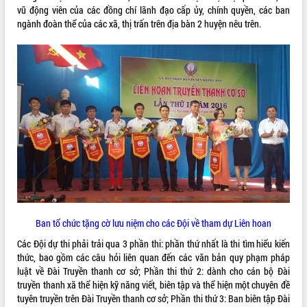
vũ động viên của các đồng chí lãnh đạo cấp ủy, chính quyền, các ban
ĐIỂM TIN VĂN BẢN
ngành đoàn thể của các xã, thị trấn trên địa bàn 2 huyện nêu trên.
QUY HOẠCH - KẾ HOẠCH
Ban tổ chức tặng cờ lưu niệm cho các Đội về tham dự Liên hoan
Các Đội dự thi phải trải qua 3 phần thi: phần thứ nhất là thi tìm hiểu kiến
thức, bao gồm các câu hỏi liên quan đến các văn bản quy phạm pháp
luật về Đài Truyền thanh cơ sở; Phần thi thứ 2: dành cho cán bộ Đài
truyền thanh xã thể hiện kỹ năng viết, biên tập và thể hiện một chuyên đề
tuyên truyền trên Đài Truyền thanh cơ sở; Phần thi thứ 3: Ban biên tập Đài