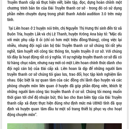
Truyền thanh cấp xã thực hiện viết, biên tập, đọc, dựng hoàn chỉnh một
chương trình bản tin của Đài Truyền thanh cơ sở - trong đó có sử dụng
VIDEO
phần mềm chuyên dụng trong phát thanh Adobi audition 3.0 trên máy
tính.
Tại Liên hoan ở 2 huyện nói trên, chị Nguyễn Thị Hưng thí sinh đến từ xã
Buôn Tría, huyện Lắk và chị Lệ Thanh, huyện Krông Ana bày tỏ: “Mặc dù
với mức phụ cấp ít ỏi (chỉ có hơn một triệu đồng/tháng), công việc lại
nhiều, nhưng đội ngũ cán bộ Đài Truyền thanh cơ sở chúng tôi rất yêu
nghề, tâm huyết với công tác thông tin, tuyên truyền ở cơ sở. Với chúng
tôi đây là hoạt động rất có ý nghĩa. Vì sự nghiệp truyền thanh cơ sở đã có
từ hàng chục năm, nhưng nay mới có một Liên hoan chính thức dành cho
Khám bệnh, cấp phát thuốc miễn phí
đội ngũ cán bộ của Đài cấp xã. Liên hoan là dịp để những người làm
và tặng quà người dân xã Cư Pui
truyền thanh cơ sở chúng tôi giao lưu, trao đổi, học tập kinh nghiệm lẫn
Hội nghị UBND tỉnh Đắk Lắk thường kỳ
nhau. Đặc biệt là sự quan tâm của các đồng chí lãnh đạo huyện và các
tháng 7/2026
phòng chuyên môn liên quan ở huyện đã góp phần động viên, khích lệ
Lễ truy tặng danh hiệu “Bà Mẹ Việt
những người làm công tác truyền thanh ở cơ sở. Chúng tôi mong muốn
Nam Anh hùng” và trao Huân chương
thời gian tới chế độ nhuận bút, thù lao cho Ban biên tập của Đài Truyền
Lao động
thanh cấp xã được thực hiện đúng như định mức mà UBND tỉnh đã quy
định và huyện quan tâm đầu tư một số trang thiết bị phục vụ cho hoạt
ALBUM ẢNH
UBND tỉnh Đắk Lắk triển khai nhiệm
động chuyên môn”.
vụ 6 tháng cuối năm 2026
Kỳ họp thứ Hai, Hội đồng nhân dân
tỉnh khóa XI quyết nghị nhiều nội dung