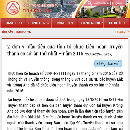
|
Vietnamese
English
TRANG CHỦ
CHÍNH QUYỀN
CÔNG DÂN
DOANH NGHIỆP
DU KHÁCH
Thứ bảy, 08/08/2026
CHÀO MỪNG ĐẾN VỚI CỔNG THÔ
GIỚI THIỆU
2 đơn vị đầu tiên của tỉnh tổ chức Liên hoan Truyền
thanh cơ sở lần thứ nhất – năm 2016
(09/09/2016, 08:57)
LÃNH ĐẠO UBND TỈNH
Đọc bài viết
TIN TỨC SỰ KIỆN
Thực hiện Kế hoạch số 23/KH-STTTT ngày 17 tháng 6 năm 2016 của Sở
SỞ, BAN, NGÀNH
Thông tin và Truyền thông, trong tháng 8 vừa qua UBND các huyện Lắk
và Krông Ana đã tổ chức Liên hoan Truyền thanh cơ sở lần thứ nhất –
UBND CÁC XÃ, PHƯỜNG
năm 2016.
Tại huyện Lắk liên hoan được tổ chức trong ngày 18/8/2016 với 8/11 Đài
THÔNG TIN CHỈ ĐẠO ĐIỀU HÀNH
Truyền thanh cấp xã trên địa bàn huyện tham dự. Còn tại huyện Krông
Ana có 8/8 đơn vị tham dự liên hoan. Đây là lần đầu tiên cấp huyện trên
HỆ THỐNG VĂN BẢN
địa bàn tỉnh Đắk Lắk tổ chức Liên hoan Truyền thanh cơ sở, chính vì vậy
ngoài các thành viên trong Ban biên tập Đài Truyền thanh cơ sở như
VĂN BẢN HĐND TỈNH
trong Thể lệ của Ban Tổ chức, Liên hoan đã nhận được sự quan tâm, cổ