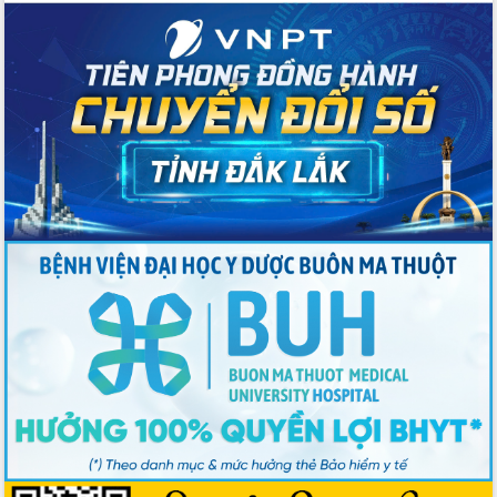
Nâng cao trách nhiệm người đứng
đầu, phát huy tinh thần chủ động,
sáng tạo để đảm bảo tiến độ giải ngân
vốn đầu tư công năm 2025
Sở Công Thương đột phá số hóa 100%
thủ tục trực tuyến lấy sự hài lòng của
doanh nghiệp làm thước đo phục vụ
Đảm bảo công tác bầu cử triển khai
đúng tiến độ, quy trình theo luật định
Ban Tuyên giáo và Dân vận Trung ương
tập huấn công tác khoa giáo năm 2025
Đắk Lắk hưởng ứng Ngày Pháp luật
Việt Nam 2025 và biểu dương 25 tập
thể, cá nhân tiêu biểu
Hội nghị lần thứ nhất Ban Chỉ đạo
công tác bầu cử tỉnh Đắk Lắk
Hội nghị UBND tỉnh thường kỳ tháng
10 năm 2025
Kỳ họp chuyên đề lần thứ Ba, HĐND
tỉnh khóa X