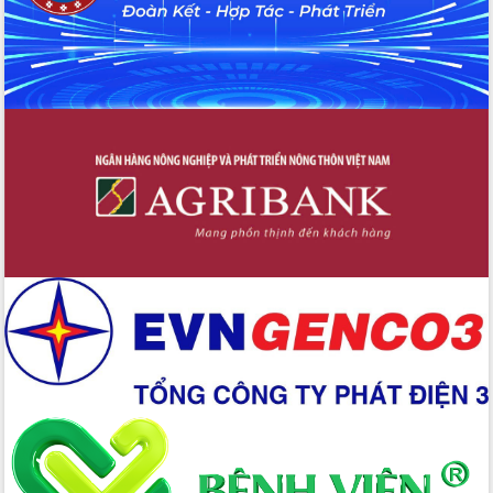
trong phòng chống tảo hôn và hôn
nhân cận huyết thống
Nông sản Tây Nguyên thu hút doanh
nghiệp nước ngoài
Đắk Lắk định vị thương hiệu du lịch
“Biển – Rừng – Cà phê” trong không
gian phát triển mới
Hội nghị chia sẻ kinh nghiệm, chuyển
giao kỹ thuật y tế, định hướng phát
triển chuyên sâu đến 2030
Chuyển đổi số mở ra không gian phát
triển trong lĩnh vực văn hóa, du lịch
Công bố quyết định của Ban Thường
vụ Tỉnh ủy về công tác cán bộ.
Thủ tướng Phạm Minh Chính: Khẩn
trương tái thiết cuộc sống người dân
sau thiên tai
Tập trung nâng cao chất lượng, tổ
chức sản xuất sầu riêng theo hướng
bền vững