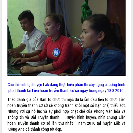
quan trọng
Bí thư Tỉnh ủy Lương Nguyễn Minh
Triết thăm, tặng quà người có công với
cách mạng
Rà soát, hoàn thiện hệ thống thiết chế
văn hóa, thể thao đáp ứng yêu cầu
LIÊN KẾT WEB
phát triển mới
Thường trực HĐND tỉnh Đắk Lắk gặp
mặt Đoàn chuyên gia y tế TP. Hồ Chí
Minh
THỐNG KÊ TRUY CẬP
Lễ truy điệu và an táng hài cốt liệt sĩ
tại Nghĩa trang Liệt sĩ xã Sơn Hòa
Hôm nay:
33885
Bàn giải pháp tháo gỡ khó khăn trong
Các thí sinh tại huyện Lắk đang thực hiện phần thi xây dựng chương trình
Tất cả:
66079208
xuất khẩu sầu riêng và triển khai quy
phát thanh tại Liên hoan truyền thanh cơ sở ngày trong ngày 18.8.2016.
định EUDR
Theo đánh giá của Ban Tổ chức thì mặc dù là lần đầu tiên tổ chức Liên
Thứ trưởng Bộ Nông nghiệp và Môi
hoan truyền thanh cơ sở sẽ không tránh khỏi một số hạn chế, thiếu sót.
trường Nguyễn Hoàng Hiệp khảo sát
Nhưng với sự nỗ lực và sự phối hợp chặt chẽ của Phòng Văn hóa và
vùng trồng và doanh nghiệp đóng gói
Thông tin và Đài Truyền thanh – Truyền hình huyện, nhìn chung Liên
sầu riêng tại Đắk Lắk
hoan Truyền thanh cơ sở lần thứ nhất – năm 2016 tại huyện Lắk và
Trình diễn nghệ thuật chế biến các
Krông Ana đã thành công tốt đẹp.