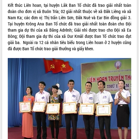
món ăn từ sầu riêng
Kết thúc Liên hoan, tại huyện Lắk Ban Tổ chức đã trao giải nhất toàn
Đắk Lắk công bố Quy hoạch và xúc
đoàn cho đơn vị xã Buôn Tría; 02 giải nhất thuộc về xã Đắk Liêng và xã
tiến đầu tư tỉnh
Nam Ka; các đơn vị: Thị trấn Liên Sơn, Đắk Nuê và Ear Bin đồng giải 3.
Ngành cá ngừ Đắk Lắk chủ động thích
Tại huyện Krông Ana Ban Tổ chức đã trao giải nhất toàn đoàn cho Đội
ứng để giữ vững thị trường xuất khẩu
tham gia dự thi của xã Băng Adrênh; Giải nhì được trao cho Đội xã Ea
Bông; Đội tham gia dự thi của xã Dur Kmăl được Ban Tổ chức trao đạt
Diễn đàn Kinh tế tư nhân Việt Nam đột
giải ba. Ngoài ra 12 cá nhân tiêu biểu trong Liên hoan ở 2 huyện cũng
phá cơ chế - Hợp tác công tư
đã được Ban Tổ chức trao giải thưởng và giấy khen.
Đề án 06 tạo bước ngoặt đột phá trong
cải cách hành chính tỉnh Đắk Lắk
Kết nối tour, đẩy mạnh chuyển đổi số
để phát triển du lịch Đắk Lắk
Khởi động Dự án Đầu tư xây dựng hạ
tầng kỹ thuật Cụm công nghiệp Tân
Tiến
Gặp mặt các cơ quan báo chí nhân Kỷ
niệm 101 năm Ngày Báo chí Cách
mạng Việt Nam
Đắk Lắk sơ kết 4 năm triển khai thực
hiện Đề án 06 của Chính phủ
Họp báo thông tin về Hội nghị Công bố