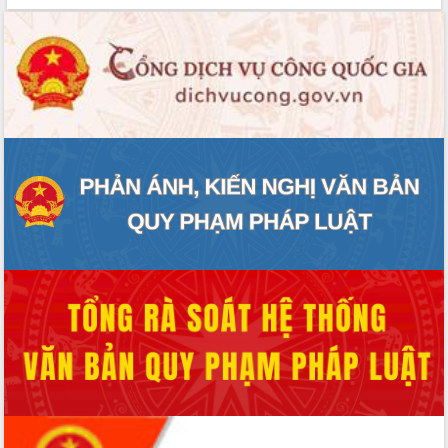
Thứ trưởng Bộ Y tế làm việc với tỉnh
Đắk Lắk về phát triển nhân lực y tế
cho trạm y tế cấp xã
Du lịch Đắk Lắk nâng tầm trải nghiệm
du khách thông qua Hệ thống cơ sở dữ
liệu và Bản đồ số
Tập huấn ứng dụng trí tuệ nhân tạo (AI)
trong thương mại điện tử năm 2026
Đoàn đại biểu Quốc hội tỉnh Đắk Lắk
trao đổi thông tin trước Kỳ họp thứ
nhất, Quốc hội khóa XVI
Quyết liệt cải cách hành chính, khơi
thông nguồn lực phát triển
Nâng cao hiệu lực, hiệu quả HĐND
tỉnh thông qua hiện đại hóa hành chính
Xã Ea Phê gắn cải cách hành chính với
chuyển đổi số
Phó Chủ tịch Thường trực UBND tỉnh
Hồ Thị Nguyên Thảo làm việc tại Trung
tâm Phục vụ hành chính công xã Ea
Phê