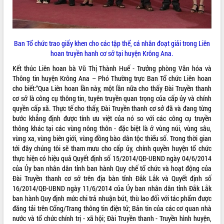
Quy hoạch và Xúc tiến đầu tư tỉnh Đắk
Lắk
Khơi thông điểm nghẽn, đẩy nhanh
giải ngân vốn khắc phục thiên tai
Ban Tổ chức trao giấy khen cho các tập thể, cá nhân đoạt giải trong Liên
HĐND tỉnh thông qua điều chỉnh Quy
hoan truyền hanh cơ sở tại huyện Krông Ana.
hoạch tỉnh thời kỳ 2021-2030
Kết thúc Liên hoan bà Vũ Thị Thành Huế - Trưởng phòng Văn hóa và
Hội thảo góp ý hồ sơ điều chỉnh quy
Thông tin huyện Krông Ana – Phó Thường trực Ban Tổ chức Liên hoan
hoạch tỉnh Đắk Lắk thời kỳ 2021-2030,
cho biết:“Qua Liên hoan lần này, một lần nữa cho thấy Đài Truyền thanh
tầm nhìn đến năm 2050
cơ sở là công cụ thông tin, tuyên truyền quan trọng của cấp ủy và chính
Nâng cao hiệu quả hoạt động của các
quyền cấp xã. Thực tế cho thấy, Đài Truyền thanh cơ sở đã và đang từng
doanh nghiệp nhà nước
bước khẳng định được tính ưu việt của nó so với các công cụ truyền
Hội nghị triển khai kết nối mạng
thông khác tại các vùng nông thôn - đặc biệt là ở vùng núi, vùng sâu,
truyền số liệu chuyên dùng phục vụ cơ
vùng xa, vùng biên giới, vùng đồng bào dân tộc thiểu số. Trong thời gian
quan Đảng, Nhà nước
tới đây chúng tôi sẽ tham mưu cho cấp ủy, chính quyền huyện tổ chức
Lễ phát động chuỗi hoạt động chung
thực hiện có hiệu quả Quyết định số 15/2014/QĐ-UBND ngày 04/6/2014
tay làm sạch môi trường
của Ủy ban nhân dân tỉnh ban hành Quy chế tổ chức và hoạt động của
Đài Truyền thanh cơ sở trên địa bàn tỉnh Đắk Lắk và Quyết định số
Xã Ea Kar bước chuyển mình trong
16/2014/QĐ-UBND ngày 11/6/2014 của Ủy ban nhân dân tỉnh Đắk Lắk
công tác cải cách hành chính mô hình
ban hành Quy định mức chi trả nhuận bút, thù lao đối với tác phẩm được
mới
đăng tải trên Cổng/Trang thông tin điện tử; Bản tin của các cơ quan nhà
UBND tỉnh họp báo định kỳ tháng 4
nước và tổ chức chính trị - xã hội; Đài Truyền thanh - Truyền hình huyện,
năm 2026