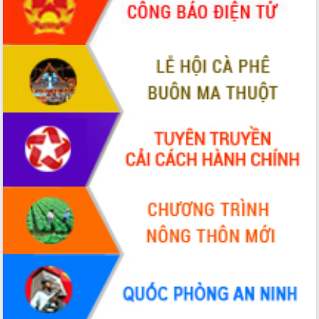
Xây dựng nền hành chính số đồng
hành cùng nông dân dân, doanh nghiệp
Giai đoạn 2026-2030, Đắk Lắk phấn
đấu có 77% xã đạt chuẩn nông thôn
mới
Chuyển đổi số 'mở đường' cho nông
nghiệp Đắk Lắk tăng trưởng bứt phá
Triển khai đồng bộ đo đạc, lập hồ sơ
địa chính, hoàn thiện cơ sở dữ liệu đất
đai
Ứng dụng sinh trắc học - Bước tiến
trong hành trình chuyển đổi số tại Đắk
Lắk
Đắk Lắk nâng cao hiệu quả công tác
Đảng từ Sổ tay đảng viên điện tử
Đắk Lắk đẩy mạnh nuôi biển công
nghệ, hướng tới phát triển thủy sản
bền vững
Tập huấn nâng cao năng lực triển khai
chuyển đổi số cho cán bộ, công chức