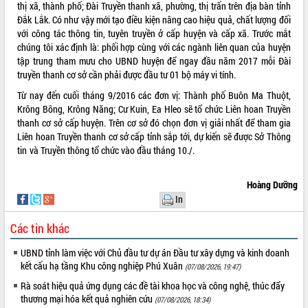
thị xã, thành phố; Đài Truyền thanh xã, phường, thị trấn trên địa bàn tỉnh
Hội thảo khoa học “Giải pháp thúc đẩy
Đắk Lắk. Có như vậy mới tạo điều kiện nâng cao hiệu quả, chất lượng đối
phát triển nền kinh tế xanh tại tỉnh
với công tác thông tin, tuyên truyền ở cấp huyện và cấp xã. Trước mắt
Đắk Lắk”
chúng tôi xác định là: phối hợp cùng với các ngành liên quan của huyện
Tăng cường giám sát, đôn đốc thực
tập trung tham mưu cho UBND huyện để ngay đầu năm 2017 mỗi Đài
hiện nhiệm vụ quản lý tài sản công
truyền thanh cơ sở cần phải được đầu tư 01 bộ máy vi tính.
hàng tuần
Từ nay đến cuối tháng 9/2016 các đơn vị: Thành phố Buôn Ma Thuột,
Tháo gỡ những vướng mắc, đẩy mạnh
Krông Bông, Krông Năng; Cư Kuin, Ea Hleo sẽ tổ chức Liên hoan Truyền
công tác cải cách thủ tục hành chính
thanh cơ sở cấp huyện. Trên cơ sở đó chọn đơn vị giải nhất để tham gia
tại Trung tâm Phục vụ hành chính
Liên hoan Truyền thanh cơ sở cấp tỉnh sắp tới, dự kiến sẽ được Sở Thông
công tỉnh
tin và Truyền thông tổ chức vào đầu tháng 10./.
Đắk Lắk: Tôn vinh 46 giải pháp tại Hội
thi Sáng tạo Kỹ thuật 2024 - 2025
Hoàng Dưỡng
Đắk Lắk rà soát, điều chỉnh Đề án 190
In
về phát triển nuôi trồng thủy sản
Phó Chủ tịch UBND tỉnh Đắk Lắk
Các tin khác
Trương Công Thái kiểm tra thực địa
Dự án cao tốc Khánh Hòa - Buôn Ma
UBND tỉnh làm việc với Chủ đầu tư dự án Đầu tư xây dựng và kinh doanh
Thuột
kết cấu hạ tầng Khu công nghiệp Phú Xuân
(07/08/2026, 19:47)
Định vị cà phê Việt Nam như một “di
Rà soát hiệu quả ứng dụng các đề tài khoa học và công nghệ, thúc đẩy
sản sống” trong dòng chảy toàn cầu
thương mại hóa kết quả nghiên cứu
(07/08/2026, 18:34)