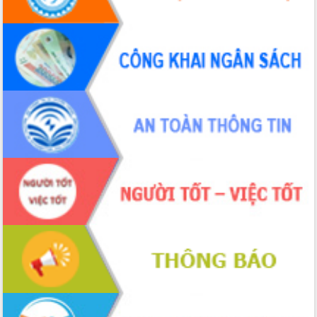
Bầu cử Quốc hội và HĐND: Cử tri Đắk
Lắk gửi gắm niềm tin, kỳ vọng vào lá
phiếu
Đắk Lắk sẵn sàng các điều kiện cho
Ngày hội bầu cử đại biểu Quốc hội
khóa XVI và HĐND các cấp nhiệm kỳ
2026-2031
Đảm bảo cuộc bầu cử đại biểu Quốc
hội và đại biểu HĐND các cấp diễn ra
an toàn, hiệu quả, đúng quy định
Thủ tướng Chính phủ Phạm Minh Chính
kiểm tra, chỉ đạo hoàn thành các dự
án cao tốc và thăm khu tái định cư tại
Đắk Lắk
Sôi nổi Hội đua ngựa truyền thống Gò
Thì Thùng mừng Xuân Bính Ngọ 2026
Lãnh đạo tỉnh dâng hương tưởng niệm
tại Đập Đồng Cam đầu Xuân Bính Ngọ
Ngành nông nghiệp phấn đấu tăng
trưởng đạt 5,86% trong năm 2026
UBND tỉnh Đắk Lắk triển khai công tác