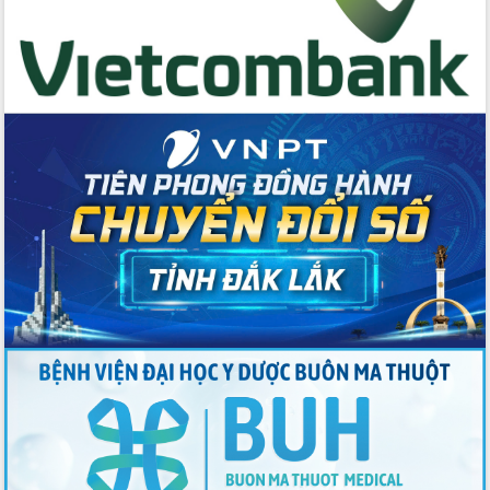
trong phòng chống tảo hôn và hôn
nhân cận huyết thống
Nông sản Tây Nguyên thu hút doanh
nghiệp nước ngoài
Đắk Lắk định vị thương hiệu du lịch
“Biển – Rừng – Cà phê” trong không
gian phát triển mới
Hội nghị chia sẻ kinh nghiệm, chuyển
giao kỹ thuật y tế, định hướng phát
triển chuyên sâu đến 2030
Chuyển đổi số mở ra không gian phát
triển trong lĩnh vực văn hóa, du lịch
Công bố quyết định của Ban Thường
vụ Tỉnh ủy về công tác cán bộ.
Thủ tướng Phạm Minh Chính: Khẩn
trương tái thiết cuộc sống người dân
sau thiên tai
Tập trung nâng cao chất lượng, tổ
chức sản xuất sầu riêng theo hướng
bền vững