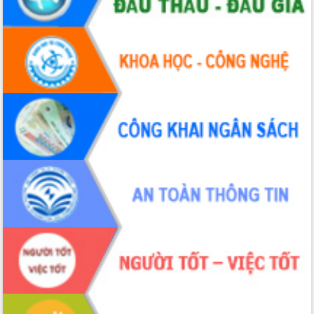
Xây dựng nền hành chính số đồng
hành cùng nông dân dân, doanh nghiệp
Giai đoạn 2026-2030, Đắk Lắk phấn
đấu có 77% xã đạt chuẩn nông thôn
mới
Chuyển đổi số 'mở đường' cho nông
nghiệp Đắk Lắk tăng trưởng bứt phá
Triển khai đồng bộ đo đạc, lập hồ sơ
địa chính, hoàn thiện cơ sở dữ liệu đất
đai
Ứng dụng sinh trắc học - Bước tiến
trong hành trình chuyển đổi số tại Đắk
Lắk
Đắk Lắk nâng cao hiệu quả công tác
Đảng từ Sổ tay đảng viên điện tử
Đắk Lắk đẩy mạnh nuôi biển công
nghệ, hướng tới phát triển thủy sản
bền vững
Tập huấn nâng cao năng lực triển khai
chuyển đổi số cho cán bộ, công chức