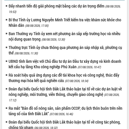
Quy hoạch và Xúc tiến đầu tư tỉnh Đắk
Đẩy nhanh tiến độ giải phóng mặt bằng các dự án trọng điểm
Lắk
(08/08/2026,
19:53)
Khơi thông điểm nghẽn, đẩy nhanh
giải ngân vốn khắc phục thiên tai
Bí thư Tỉnh ủy Lương Nguyễn Minh Triết kiểm tra việc khám sức khỏe cho
Nhân dân
(08/08/2026, 17:05)
HĐND tỉnh thông qua điều chỉnh Quy
hoạch tỉnh thời kỳ 2021-2030
Ban Thường vụ Tỉnh ủy xem xét phương án sắp xếp trường học và nhiều
nội dung quan trọng
Hội thảo góp ý hồ sơ điều chỉnh quy
(08/08/2026, 13:30)
hoạch tỉnh Đắk Lắk thời kỳ 2021-2030,
Thường trực Tỉnh ủy chưa thông qua phương án sáp nhập xã, phường cụ
tầm nhìn đến năm 2050
thể
(08/08/2026, 11:30)
Nâng cao hiệu quả hoạt động của các
UBND tỉnh làm việc với Chủ đầu tư dự án Đầu tư xây dựng và kinh doanh
doanh nghiệp nhà nước
kết cấu hạ tầng Khu công nghiệp Phú Xuân
(07/08/2026, 19:47)
Hội nghị triển khai kết nối mạng
Rà soát hiệu quả ứng dụng các đề tài khoa học và công nghệ, thúc đẩy
truyền số liệu chuyên dùng phục vụ cơ
thương mại hóa kết quả nghiên cứu
(07/08/2026, 18:34)
quan Đảng, Nhà nước
Đoàn đại biểu Quốc hội tỉnh Đắk Lắk thảo luận tại tổ về các dự án luật về
Lễ phát động chuỗi hoạt động chung
nông nghiệp, môi trường, viễn thông, chuyển giao công nghệ
(07/08/2026,
tay làm sạch môi trường
17:12)
Xã Ea Kar bước chuyển mình trong
Ra mắt “Bản đồ số nông sản, sản phẩm OCOP, du lịch thôn buôn trên nền
công tác cải cách hành chính mô hình
tảng số của tỉnh Đắk Lắk”
(07/08/2026, 16:46)
mới
UBND tỉnh họp báo định kỳ tháng 4
Đoàn đại biểu Quốc hội tỉnh Đắk Lắk thảo luận tại tổ về công tác phòng,
chống tội phạm
năm 2026
(06/08/2026, 18:32)