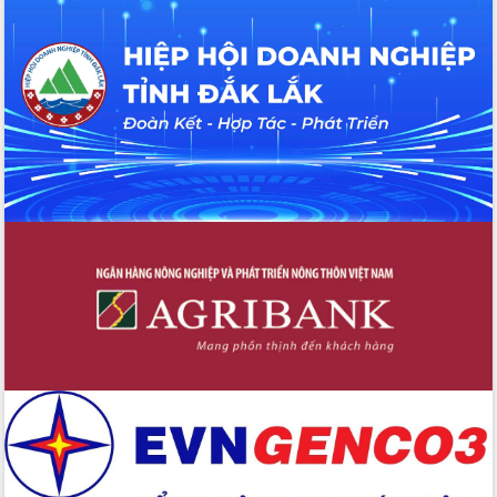
quốc phòng, quân sự địa phương năm
2026
Đắk Lắk tập trung toàn lực khắc phục
tồn tại IUU, sẵn sàng làm việc với
Đoàn thanh tra EC
Chủ tịch UBND tỉnh Tạ Anh Tuấn thăm,
chúc mừng các bệnh viện nhân Ngày
Thầy thuốc Việt Nam
Rộn ràng lễ hội truyền thống Sông
nước Đà Nông lần thứ I năm 2026
Kỳ họp Chuyên đề lần thứ Năm, HĐND
tỉnh Đắk Lắk thông qua các nghị quyết
quan trọng
Thống nhất danh sách giới thiệu ứng
cử đại biểu Quốc hội khoá XVI và đại
biểu HĐND tỉnh Đắk Lắk, nhiệm kỳ
2026-2031
Phát động hai phong trào thi đua quan
trọng trong kỷ nguyên mới
Hội nghị lần thứ tư Ban Chỉ đạo công