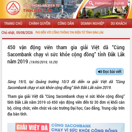
|
Vietnamese
English
TRANG CHỦ
CHÍNH QUYỀN
CÔNG DÂN
DOANH NGHIỆP
DU KHÁCH
Chủ nhật, 09/08/2026
CHÀO MỪNG ĐẾN VỚI CỔNG THÔNG TIN ĐIỆN TỬ TỈNH ĐẮK LẮK
GIỚI THIỆU
450 vận động viên tham gia giải Việt dã “Cùng
Sacombank chạy vì sức khỏe cộng đồng” tỉnh Đắk Lắk
LÃNH ĐẠO UBND TỈNH
năm 2019
(19/05/2019, 16:29)
TIN TỨC SỰ KIỆN
Đọc bài viết
SỞ, BAN, NGÀNH
Sáng 19/5, tại Quảng trường 10/3 đã diễn ra giải Việt dã “Cùng
Sacombank chạy vì sức khỏe cộng đồng” tỉnh Đắk Lắk năm 2019.
UBND CÁC XÃ, PHƯỜNG
Tham gia giải Việt dã “Cùng Sacombank chạy vì sức khỏe cộng đồng”
tỉnh Đắk Lắk năm 2019 có 450 vận động viên đến từ 30 đơn vị khối cán
THÔNG TIN CHỈ ĐẠO ĐIỀU HÀNH
bộ, công chức, viên chức và các trường Đại học, Cao đẳng, Trung cấp trên
địa bàn tỉnh.
HỆ THỐNG VĂN BẢN
VĂN BẢN HĐND TỈNH