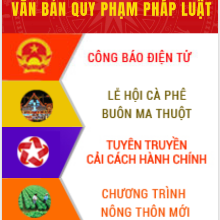
Xây dựng nông thôn mới: Nâng cao đời
sống người dân từ những mô hình thiết
thực
Quyết liệt tháo gỡ vướng mắc, đẩy
nhanh tiến độ các dự án trọng điểm
trong Khu kinh tế Nam Phú Yên
Hòn Yến phát triển du lịch gắn với bảo
tồn biển
Lấy ý kiến điều chỉnh Quy hoạch tỉnh
Đắk Lắk thời kỳ 2021-2030, tầm nhìn
đến năm 2050
Phát động chiến dịch 30 ngày đêm
giải phóng mặt bằng Tuyến đường bộ
ven biển
Đắk Lắk nỗ lực thúc đẩy tăng trưởng
kinh tế từ 10% trở lên trong Quý
II/2026
Đắk Lắk ký kết thỏa thuận hợp tác về
chuyển đổi số giai đoạn 2026 – 2030
với Tập đoàn Bưu chính Viễn thông
Việt Nam