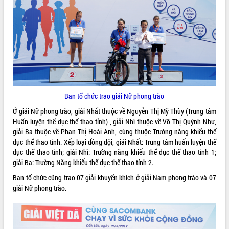
VIDEO
Ban tổ chức trao giải Nữ phong trào
Ở giải Nữ phong trào, giải Nhất thuộc về Nguyễn Thị Mỹ Thùy (Trung tâm
Khám bệnh, cấp phát thuốc miễn phí
Huấn luyện thể dục thể thao tỉnh) , giải Nhì thuộc về Võ Thị Quỳnh Như,
và tặng quà người dân xã Cư Pui
giải Ba thuộc về Phan Thị Hoài Anh, cùng thuộc Trường năng khiếu thể
Hội nghị UBND tỉnh Đắk Lắk thường kỳ
dục thể thao tỉnh. Xếp loại đồng đội, giải Nhất: Trung tâm huấn luyện thể
tháng 7/2026
dục thể thao tỉnh; giải Nhì: Trường năng khiếu thể dục thể thao tỉnh 1;
Lễ truy tặng danh hiệu “Bà Mẹ Việt
giải Ba: Trường Năng khiếu thể dục thể thao tỉnh 2.
Nam Anh hùng” và trao Huân chương
Ban tổ chức cũng trao 07 giải khuyến khích ở giải Nam phong trào và 07
Lao động
giải Nữ phong trào.
ALBUM ẢNH
UBND tỉnh Đắk Lắk triển khai nhiệm
vụ 6 tháng cuối năm 2026
Kỳ họp thứ Hai, Hội đồng nhân dân
tỉnh khóa XI quyết nghị nhiều nội dung