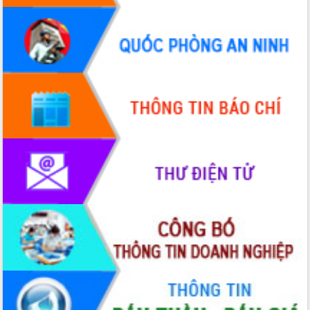
Thứ trưởng Bộ Y tế làm việc với tỉnh
Đắk Lắk về phát triển nhân lực y tế
cho trạm y tế cấp xã
Du lịch Đắk Lắk nâng tầm trải nghiệm
du khách thông qua Hệ thống cơ sở dữ
liệu và Bản đồ số
Tập huấn ứng dụng trí tuệ nhân tạo (AI)
trong thương mại điện tử năm 2026
Đoàn đại biểu Quốc hội tỉnh Đắk Lắk
trao đổi thông tin trước Kỳ họp thứ
nhất, Quốc hội khóa XVI
Quyết liệt cải cách hành chính, khơi
thông nguồn lực phát triển
Nâng cao hiệu lực, hiệu quả HĐND
tỉnh thông qua hiện đại hóa hành chính
Xã Ea Phê gắn cải cách hành chính với
chuyển đổi số
Phó Chủ tịch Thường trực UBND tỉnh
Hồ Thị Nguyên Thảo làm việc tại Trung
tâm Phục vụ hành chính công xã Ea
Phê