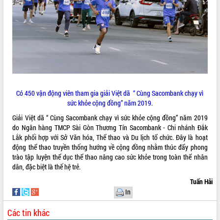
món ăn từ sầu riêng
Đắk Lắk công bố Quy hoạch và xúc
tiến đầu tư tỉnh
Ngành cá ngừ Đắk Lắk chủ động thích
ứng để giữ vững thị trường xuất khẩu
Diễn đàn Kinh tế tư nhân Việt Nam đột
phá cơ chế - Hợp tác công tư
Đề án 06 tạo bước ngoặt đột phá trong
cải cách hành chính tỉnh Đắk Lắk
Có 450 vận động viên tham gia giải Việt dã “ Cùng Sacombank chạy vì
sức khỏe cộng đồng” năm 2019.
Kết nối tour, đẩy mạnh chuyển đổi số
để phát triển du lịch Đắk Lắk
Giải Việt dã “ Cùng Sacombank chạy vì sức khỏe cộng đồng” năm 2019
Khởi động Dự án Đầu tư xây dựng hạ
do Ngân hàng TMCP Sài Gòn Thương Tín Sacombank - Chi nhánh Đắk
tầng kỹ thuật Cụm công nghiệp Tân
Lắk phối hợp với Sở Văn hóa, Thể thao và Du lịch tổ chức. Đây là hoạt
Tiến
động thể thao truyền thống hướng về cộng đồng nhằm thúc đẩy phong
trào tập luyện thể dục thể thao nâng cao sức khỏe trong toàn thể nhân
Gặp mặt các cơ quan báo chí nhân Kỷ
dân, đặc biệt là thế hệ trẻ.
niệm 101 năm Ngày Báo chí Cách
mạng Việt Nam
Tuấn Hải
Đắk Lắk sơ kết 4 năm triển khai thực
In
hiện Đề án 06 của Chính phủ
Các tin khác
Họp báo thông tin về Hội nghị Công bố