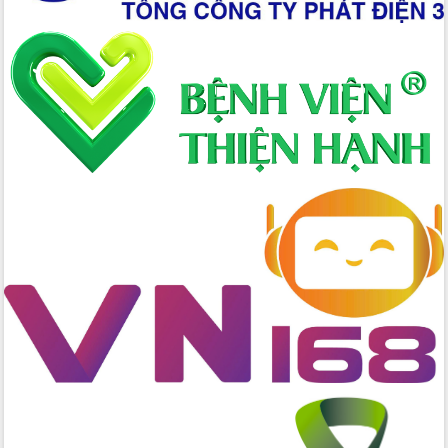
tác bầu cử tỉnh Đắk Lắk
Hội nghị Báo cáo viên Trung ương
tháng 01/2026
Phó Thủ tướng Hồ Quốc Dũng đánh giá
cao kết quả Chiến dịch Quang Trung
tại Đắk Lắk
Hội nghị Ban Chấp hành Đảng bộ tỉnh
Đắk Lắk lần thứ 2 (mở rộng)
Tập trung giải phóng mặt bằng, đẩy
nhanh tiến độ Tuyến đường bộ ven
biển
Gỡ khó, khởi công xây dựng, sửa chữa
toàn bộ nhà ở cho hộ dân đúng tiến độ
đề ra
UBND tỉnh Đắk Lắk tổng kết công tác
quốc phòng, quân sự địa phương năm
2025
Tập trung triển khai quyết liệt, đồng bộ
các giải pháp nhằm thực hiện hiệu quả
các nhiệm vụ đề ra năm 2025
Phát huy vai trò của người có uy tín