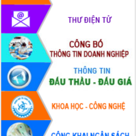
du khách thông qua Hệ thống cơ sở dữ
liệu và Bản đồ số
Tập huấn ứng dụng trí tuệ nhân tạo (AI)
trong thương mại điện tử năm 2026
Đoàn đại biểu Quốc hội tỉnh Đắk Lắk
trao đổi thông tin trước Kỳ họp thứ
nhất, Quốc hội khóa XVI
Quyết liệt cải cách hành chính, khơi
thông nguồn lực phát triển
Nâng cao hiệu lực, hiệu quả HĐND
tỉnh thông qua hiện đại hóa hành chính
Xã Ea Phê gắn cải cách hành chính với
chuyển đổi số
Phó Chủ tịch Thường trực UBND tỉnh
Hồ Thị Nguyên Thảo làm việc tại Trung
tâm Phục vụ hành chính công xã Ea
Phê
Xây dựng nền hành chính số đồng
hành cùng nông dân dân, doanh nghiệp
Giai đoạn 2026-2030, Đắk Lắk phấn