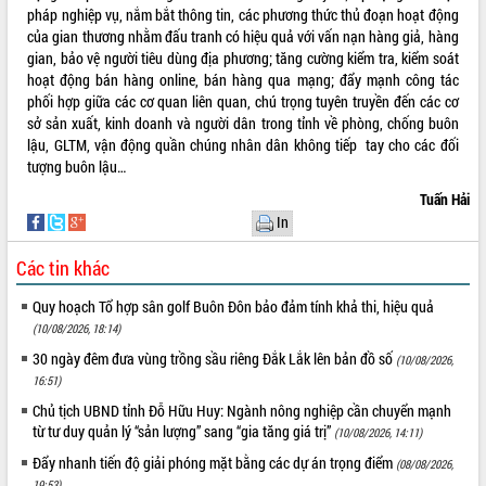
ứng để giữ vững thị trường xuất khẩu
pháp nghiệp vụ, nắm bắt thông tin, các phương thức thủ đoạn hoạt động
của gian thương nhằm đấu tranh có hiệu quả với vấn nạn hàng giả, hàng
Diễn đàn Kinh tế tư nhân Việt Nam đột
gian, bảo vệ người tiêu dùng địa phương; tăng cường kiểm tra, kiểm soát
phá cơ chế - Hợp tác công tư
hoạt động bán hàng online, bán hàng qua mạng; đẩy mạnh công tác
Đề án 06 tạo bước ngoặt đột phá trong
phối hợp giữa các cơ quan liên quan, chú trọng tuyên truyền đến các cơ
cải cách hành chính tỉnh Đắk Lắk
sở sản xuất, kinh doanh và người dân trong tỉnh về phòng, chống buôn
Kết nối tour, đẩy mạnh chuyển đổi số
lậu, GLTM, vận động quần chúng nhân dân không tiếp tay cho các đối
để phát triển du lịch Đắk Lắk
tượng buôn lậu…
Khởi động Dự án Đầu tư xây dựng hạ
Tuấn Hải
tầng kỹ thuật Cụm công nghiệp Tân
In
Tiến
Gặp mặt các cơ quan báo chí nhân Kỷ
Các tin khác
niệm 101 năm Ngày Báo chí Cách
mạng Việt Nam
Quy hoạch Tổ hợp sân golf Buôn Đôn bảo đảm tính khả thi, hiệu quả
Đắk Lắk sơ kết 4 năm triển khai thực
(10/08/2026, 18:14)
hiện Đề án 06 của Chính phủ
30 ngày đêm đưa vùng trồng sầu riêng Đắk Lắk lên bản đồ số
(10/08/2026,
Họp báo thông tin về Hội nghị Công bố
16:51)
Quy hoạch và Xúc tiến đầu tư tỉnh Đắk
Chủ tịch UBND tỉnh Đỗ Hữu Huy: Ngành nông nghiệp cần chuyển mạnh
Lắk
từ tư duy quản lý “sản lượng” sang “gia tăng giá trị”
(10/08/2026, 14:11)
Khơi thông điểm nghẽn, đẩy nhanh
Đẩy nhanh tiến độ giải phóng mặt bằng các dự án trọng điểm
(08/08/2026,
giải ngân vốn khắc phục thiên tai
19:53)