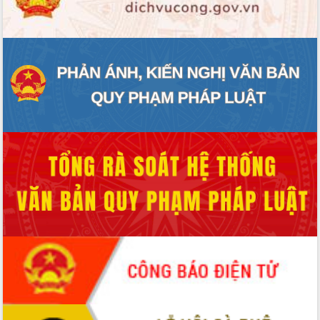
hiện nhiệm vụ quản lý tài sản công
hàng tuần
Tháo gỡ những vướng mắc, đẩy mạnh
công tác cải cách thủ tục hành chính
tại Trung tâm Phục vụ hành chính
công tỉnh
Đắk Lắk: Tôn vinh 46 giải pháp tại Hội
thi Sáng tạo Kỹ thuật 2024 - 2025
Đắk Lắk rà soát, điều chỉnh Đề án 190
về phát triển nuôi trồng thủy sản
Phó Chủ tịch UBND tỉnh Đắk Lắk
Trương Công Thái kiểm tra thực địa
Dự án cao tốc Khánh Hòa - Buôn Ma
Thuột
Định vị cà phê Việt Nam như một “di
sản sống” trong dòng chảy toàn cầu
Xây dựng nông thôn mới: Nâng cao đời
sống người dân từ những mô hình thiết
thực
Quyết liệt tháo gỡ vướng mắc, đẩy