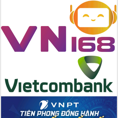
cao kết quả Chiến dịch Quang Trung
tại Đắk Lắk
Hội nghị Ban Chấp hành Đảng bộ tỉnh
Đắk Lắk lần thứ 2 (mở rộng)
Tập trung giải phóng mặt bằng, đẩy
nhanh tiến độ Tuyến đường bộ ven
biển
Gỡ khó, khởi công xây dựng, sửa chữa
toàn bộ nhà ở cho hộ dân đúng tiến độ
đề ra
UBND tỉnh Đắk Lắk tổng kết công tác
quốc phòng, quân sự địa phương năm
2025
Tập trung triển khai quyết liệt, đồng bộ
các giải pháp nhằm thực hiện hiệu quả
các nhiệm vụ đề ra năm 2025
Phát huy vai trò của người có uy tín
trong phòng chống tảo hôn và hôn
nhân cận huyết thống
Nông sản Tây Nguyên thu hút doanh
nghiệp nước ngoài