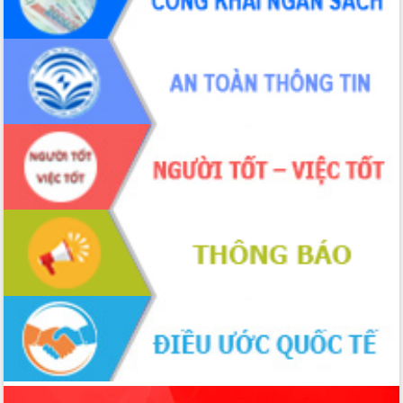
đấu có 77% xã đạt chuẩn nông thôn
mới
Chuyển đổi số 'mở đường' cho nông
nghiệp Đắk Lắk tăng trưởng bứt phá
Triển khai đồng bộ đo đạc, lập hồ sơ
địa chính, hoàn thiện cơ sở dữ liệu đất
đai
Ứng dụng sinh trắc học - Bước tiến
trong hành trình chuyển đổi số tại Đắk
Lắk
Đắk Lắk nâng cao hiệu quả công tác
Đảng từ Sổ tay đảng viên điện tử
Đắk Lắk đẩy mạnh nuôi biển công
nghệ, hướng tới phát triển thủy sản
bền vững
Tập huấn nâng cao năng lực triển khai
chuyển đổi số cho cán bộ, công chức
cấp xã
Đắk Lắk phát động hưởng ứng Ngày
Quyền của người tiêu dùng Việt Nam
2026