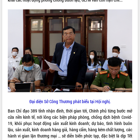
VIDEO
Loading the player...
Trailer Lễ hội Sầu riêng Đắk Lắk năm
2026
Khám bệnh, cấp phát thuốc miễn phí
và tặng quà người dân xã Cư Pui
Hội nghị UBND tỉnh Đắk Lắk thường kỳ
tháng 7/2026
Lễ truy tặng danh hiệu “Bà Mẹ Việt
ALBUM ẢNH
Nam Anh hùng” và trao Huân chương
Lao động
UBND tỉnh Đắk Lắk triển khai nhiệm
vụ 6 tháng cuối năm 2026
Đại diện Sở Công Thương phát biểu tại Hội nghị.
Kỳ họp thứ Hai, Hội đồng nhân dân
Ban Chỉ đạo 389 tỉnh nhận đinh, thời gian tới, Chính phủ từng bước mở
tỉnh khóa XI quyết nghị nhiều nội dung
cửa nền kinh tế, nới lỏng các biện pháp phòng, chống dịch bệnh Covid-
quan trọng
19, khôi phục hoạt động sản xuất kinh doanh; dự báo, tình hình buôn
Bí thư Tỉnh ủy Lương Nguyễn Minh
lậu, sản xuất, kinh doanh hàng giả, hàng cấm, hàng kém chất lượng, các
Triết thăm, tặng quà người có công với
hành vi gian lận thương mại … sẽ diễn biến phức tạp, đặc biệt là dịp Tết
cách mạng
LIÊN KẾT WEB