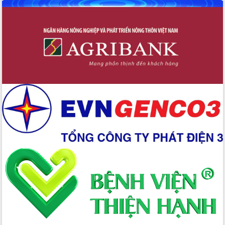
Đoàn thanh tra EC
Chủ tịch UBND tỉnh Tạ Anh Tuấn thăm,
chúc mừng các bệnh viện nhân Ngày
Thầy thuốc Việt Nam
Rộn ràng lễ hội truyền thống Sông
nước Đà Nông lần thứ I năm 2026
Kỳ họp Chuyên đề lần thứ Năm, HĐND
tỉnh Đắk Lắk thông qua các nghị quyết
quan trọng
Thống nhất danh sách giới thiệu ứng
cử đại biểu Quốc hội khoá XVI và đại
biểu HĐND tỉnh Đắk Lắk, nhiệm kỳ
2026-2031
Phát động hai phong trào thi đua quan
trọng trong kỷ nguyên mới
Hội nghị lần thứ tư Ban Chỉ đạo công
tác bầu cử tỉnh Đắk Lắk
Hội nghị Báo cáo viên Trung ương
tháng 01/2026
Phó Thủ tướng Hồ Quốc Dũng đánh giá