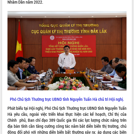
Nhâm Dần năm 2022.
Rà soát, hoàn thiện hệ thống thiết chế
văn hóa, thể thao đáp ứng yêu cầu
phát triển mới
Thường trực HĐND tỉnh Đắk Lắk gặp
THỐNG KÊ TRUY CẬP
mặt Đoàn chuyên gia y tế TP. Hồ Chí
Minh
Hôm nay:
30345
Lễ truy điệu và an táng hài cốt liệt sĩ
Tất cả:
66143459
tại Nghĩa trang Liệt sĩ xã Sơn Hòa
Bàn giải pháp tháo gỡ khó khăn trong
xuất khẩu sầu riêng và triển khai quy
định EUDR
Thứ trưởng Bộ Nông nghiệp và Môi
trường Nguyễn Hoàng Hiệp khảo sát
vùng trồng và doanh nghiệp đóng gói
sầu riêng tại Đắk Lắk
Phó Chủ tịch Thường trực UBND tỉnh Nguyễn Tuấn Hà chủ trì Hội nghị.
Trình diễn nghệ thuật chế biến các
Phát biểu tại Hội nghị, Phó Chủ tịch Thường trực UBND tỉnh Nguyễn Tuấn
món ăn từ sầu riêng
Hà yêu cầu, ngoài việc triển khai thực hiện các kế hoạch, Chỉ thị của
Đắk Lắk công bố Quy hoạch và xúc
Chính phủ, Ban chỉ đạo 389 Quốc gia thì các lực lượng chức năng trên
tiến đầu tư tỉnh
địa bàn tỉnh cần tăng cường công tác nắm bắt diễn biến thị trường, chủ
Ngành cá ngừ Đắk Lắk chủ động thích
động đối phó với những diễn biến bất thường xảy ra; áp dụng các biện