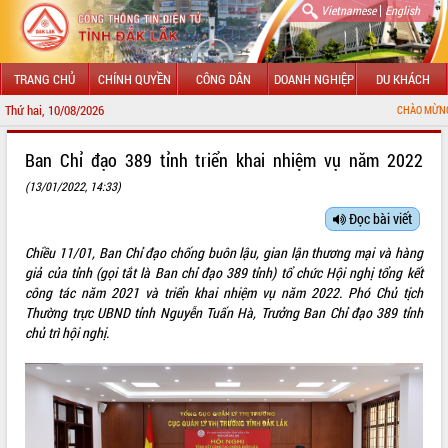
|
Vietnamese
English
TRANG CHỦ
CHÍNH QUYỀN
CÔNG DÂN
DOANH NGHIỆP
DU KHÁCH
Thứ hai, 10/08/2026
CHÀO MỪNG ĐẾN VỚI CỔNG THÔ
GIỚI THIỆU
Ban Chỉ đạo 389 tỉnh triển khai nhiệm vụ năm 2022
(13/01/2022, 14:33)
LÃNH ĐẠO UBND TỈNH
Đọc bài viết
TIN TỨC SỰ KIỆN
Chiều 11/01, Ban Chỉ đạo chống buôn lậu, gian lận thương mại và hàng
SỞ, BAN, NGÀNH
giả của tỉnh (gọi tắt là Ban chỉ đạo 389 tỉnh) tổ chức Hội nghị tổng kết
công tác năm 2021 và triển khai nhiệm vụ năm 2022. Phó Chủ tịch
UBND CÁC XÃ, PHƯỜNG
Thường trực UBND tỉnh Nguyễn Tuấn Hà, Trưởng Ban Chỉ đạo 389 tỉnh
chủ trì hội nghị.
THÔNG TIN CHỈ ĐẠO ĐIỀU HÀNH
HỆ THỐNG VĂN BẢN
VĂN BẢN HĐND TỈNH