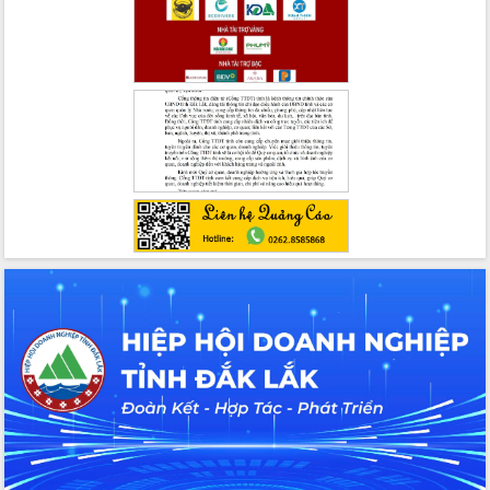
Ngày hội bầu cử đại biểu Quốc hội
khóa XVI và HĐND các cấp nhiệm kỳ
2026-2031
Đảm bảo cuộc bầu cử đại biểu Quốc
hội và đại biểu HĐND các cấp diễn ra
an toàn, hiệu quả, đúng quy định
Thủ tướng Chính phủ Phạm Minh Chính
kiểm tra, chỉ đạo hoàn thành các dự
án cao tốc và thăm khu tái định cư tại
Đắk Lắk
Sôi nổi Hội đua ngựa truyền thống Gò
Thì Thùng mừng Xuân Bính Ngọ 2026
Lãnh đạo tỉnh dâng hương tưởng niệm
tại Đập Đồng Cam đầu Xuân Bính Ngọ
Ngành nông nghiệp phấn đấu tăng
trưởng đạt 5,86% trong năm 2026
UBND tỉnh Đắk Lắk triển khai công tác
quốc phòng, quân sự địa phương năm
2026
Đắk Lắk tập trung toàn lực khắc phục
tồn tại IUU, sẵn sàng làm việc với