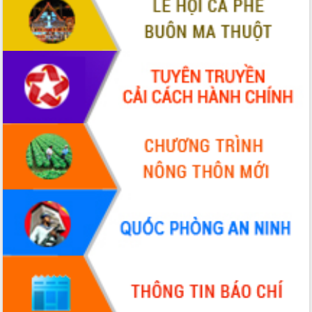
nhanh tiến độ các dự án trọng điểm
trong Khu kinh tế Nam Phú Yên
Hòn Yến phát triển du lịch gắn với bảo
tồn biển
Lấy ý kiến điều chỉnh Quy hoạch tỉnh
Đắk Lắk thời kỳ 2021-2030, tầm nhìn
đến năm 2050
Phát động chiến dịch 30 ngày đêm
giải phóng mặt bằng Tuyến đường bộ
ven biển
Đắk Lắk nỗ lực thúc đẩy tăng trưởng
kinh tế từ 10% trở lên trong Quý
II/2026
Đắk Lắk ký kết thỏa thuận hợp tác về
chuyển đổi số giai đoạn 2026 – 2030
với Tập đoàn Bưu chính Viễn thông
Việt Nam
Thứ trưởng Bộ Y tế làm việc với tỉnh
Đắk Lắk về phát triển nhân lực y tế
cho trạm y tế cấp xã
Du lịch Đắk Lắk nâng tầm trải nghiệm