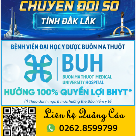
Đắk Lắk định vị thương hiệu du lịch
“Biển – Rừng – Cà phê” trong không
gian phát triển mới
Hội nghị chia sẻ kinh nghiệm, chuyển
giao kỹ thuật y tế, định hướng phát
triển chuyên sâu đến 2030
Chuyển đổi số mở ra không gian phát
triển trong lĩnh vực văn hóa, du lịch
Công bố quyết định của Ban Thường
vụ Tỉnh ủy về công tác cán bộ.
Thủ tướng Phạm Minh Chính: Khẩn
trương tái thiết cuộc sống người dân
sau thiên tai
Tập trung nâng cao chất lượng, tổ
chức sản xuất sầu riêng theo hướng
bền vững
Đẩy nhanh công tác khắc phục, ổn
định đời sống Nhân dân sau bão số 13
Bí thư Tỉnh ủy Lương Nguyễn Minh
Triết dự Ngày hội đại đoàn kết tại