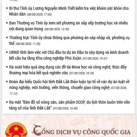
HĐND tỉnh thông qua điều chỉnh Quy
Bí thư Tỉnh ủy Lương Nguyễn Minh Triết kiểm tra việc khám sức khỏe cho
hoạch tỉnh thời kỳ 2021-2030
Nhân dân
(08/08/2026, 17:05)
Hội thảo góp ý hồ sơ điều chỉnh quy
hoạch tỉnh Đắk Lắk thời kỳ 2021-2030,
Ban Thường vụ Tỉnh ủy xem xét phương án sắp xếp trường học và nhiều
tầm nhìn đến năm 2050
nội dung quan trọng
(08/08/2026, 13:30)
Nâng cao hiệu quả hoạt động của các
Thường trực Tỉnh ủy chưa thông qua phương án sáp nhập xã, phường cụ
doanh nghiệp nhà nước
thể
(08/08/2026, 11:30)
Hội nghị triển khai kết nối mạng
UBND tỉnh làm việc với Chủ đầu tư dự án Đầu tư xây dựng và kinh doanh
truyền số liệu chuyên dùng phục vụ cơ
kết cấu hạ tầng Khu công nghiệp Phú Xuân
(07/08/2026, 19:47)
quan Đảng, Nhà nước
Rà soát hiệu quả ứng dụng các đề tài khoa học và công nghệ, thúc đẩy
Lễ phát động chuỗi hoạt động chung
thương mại hóa kết quả nghiên cứu
(07/08/2026, 18:34)
tay làm sạch môi trường
Đoàn đại biểu Quốc hội tỉnh Đắk Lắk thảo luận tại tổ về các dự án luật về
Xã Ea Kar bước chuyển mình trong
nông nghiệp, môi trường, viễn thông, chuyển giao công nghệ
(07/08/2026,
công tác cải cách hành chính mô hình
17:12)
mới
Ra mắt “Bản đồ số nông sản, sản phẩm OCOP, du lịch thôn buôn trên nền
UBND tỉnh họp báo định kỳ tháng 4
tảng số của tỉnh Đắk Lắk”
(07/08/2026, 16:46)
năm 2026
Hội thảo khoa học “Giải pháp thúc đẩy
phát triển nền kinh tế xanh tại tỉnh
Đắk Lắk”
Tăng cường giám sát, đôn đốc thực