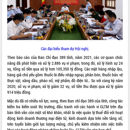
ĐIỂM TIN VĂN BẢN
QUY HOẠCH - KẾ HOẠCH
Các đại biểu tham dự Hội nghị.
Theo báo cáo của Ban Chỉ đạo 389 tỉnh, năm 2021, các cơ quan chức
năng đã phát hiện và xử lý 2.886 vụ vi phạm, trong đó, xử lý hình sự 24
vụ, tổng số tiền qua xử lý hơn 105,350 tỷ đồng. Các mặt hàng nhập lậu,
hàng giả chủ yếu gồm: thuốc lá điếu nhập ngoại, phân bón, thuốc bảo vệ
thực vật, xăng dầu, pháo nổ, mỹ phẩm, đồ điện tử… So với cùng kỳ năm
2020, số vụ vi phạm, xử lý giảm 32 vụ, số tiền thu được qua xử lý giảm
914 triệu đồng.
Mặc dù đã có nhiều nỗ lực, song, theo Ban chỉ đạo 389 của tỉnh, công tác
kiểm tra kiểm soát thị trường, đấu tranh với các hành vi GLTM trên địa
bàn tỉnh vẫn còn một số khó khăn, nhất là việc quản lý thuế đối với hoạt
động kinh doanh thương mại điện tử, kinh doanh dựa trên nền tảng số;
trên tuyến biên giới lực lượng mỏng, chủ yếu kiêm nhiệm nên việc triển
khai các hoạt động phòng chống buôn lậu, GLTM vẫn còn hạn chế...