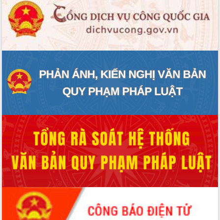
Thứ trưởng Bộ Y tế làm việc với tỉnh
Đắk Lắk về phát triển nhân lực y tế
cho trạm y tế cấp xã
Du lịch Đắk Lắk nâng tầm trải nghiệm
du khách thông qua Hệ thống cơ sở dữ
liệu và Bản đồ số
Tập huấn ứng dụng trí tuệ nhân tạo (AI)
trong thương mại điện tử năm 2026
Đoàn đại biểu Quốc hội tỉnh Đắk Lắk
trao đổi thông tin trước Kỳ họp thứ
nhất, Quốc hội khóa XVI
Quyết liệt cải cách hành chính, khơi
thông nguồn lực phát triển
Nâng cao hiệu lực, hiệu quả HĐND
tỉnh thông qua hiện đại hóa hành chính
Xã Ea Phê gắn cải cách hành chính với
chuyển đổi số
Phó Chủ tịch Thường trực UBND tỉnh
Hồ Thị Nguyên Thảo làm việc tại Trung
tâm Phục vụ hành chính công xã Ea
Phê