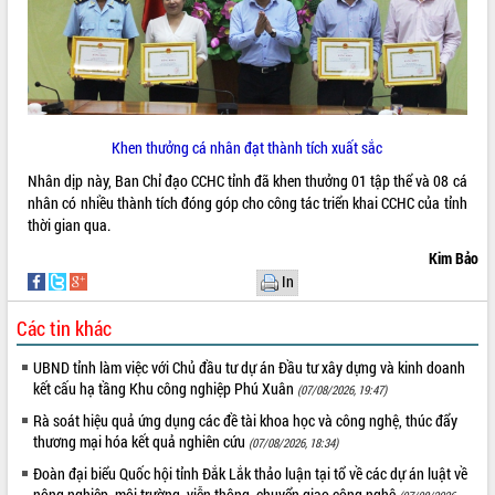
Hội thảo khoa học “Giải pháp thúc đẩy
phát triển nền kinh tế xanh tại tỉnh
Đắk Lắk”
Tăng cường giám sát, đôn đốc thực
hiện nhiệm vụ quản lý tài sản công
hàng tuần
Khen thưởng cá nhân đạt thành tích xuất sắc
Tháo gỡ những vướng mắc, đẩy mạnh
Nhân dịp này, Ban Chỉ đạo CCHC tỉnh đã khen thưởng 01 tập thể và 08 cá
công tác cải cách thủ tục hành chính
nhân có nhiều thành tích đóng góp cho công tác triển khai CCHC của tỉnh
tại Trung tâm Phục vụ hành chính
thời gian qua.
công tỉnh
Kim Bảo
Đắk Lắk: Tôn vinh 46 giải pháp tại Hội
thi Sáng tạo Kỹ thuật 2024 - 2025
In
Đắk Lắk rà soát, điều chỉnh Đề án 190
Các tin khác
về phát triển nuôi trồng thủy sản
Phó Chủ tịch UBND tỉnh Đắk Lắk
UBND tỉnh làm việc với Chủ đầu tư dự án Đầu tư xây dựng và kinh doanh
Trương Công Thái kiểm tra thực địa
kết cấu hạ tầng Khu công nghiệp Phú Xuân
(07/08/2026, 19:47)
Dự án cao tốc Khánh Hòa - Buôn Ma
Rà soát hiệu quả ứng dụng các đề tài khoa học và công nghệ, thúc đẩy
Thuột
thương mại hóa kết quả nghiên cứu
(07/08/2026, 18:34)
Định vị cà phê Việt Nam như một “di
Đoàn đại biểu Quốc hội tỉnh Đắk Lắk thảo luận tại tổ về các dự án luật về
sản sống” trong dòng chảy toàn cầu
nông nghiệp, môi trường, viễn thông, chuyển giao công nghệ