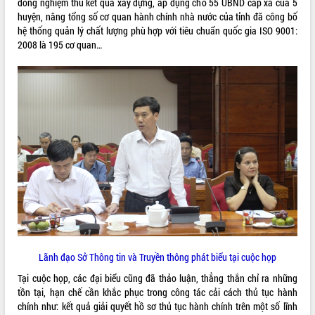
đồng nghiệm thu kết quả xây dựng, áp dụng cho 55 UBND cấp xã của 5
quan trọng
huyện, nâng tổng số cơ quan hành chính nhà nước của tỉnh đã công bố
hệ thống quản lý chất lượng phù hợp với tiêu chuẩn quốc gia ISO 9001:
Bí thư Tỉnh ủy Lương Nguyễn Minh
2008 là 195 cơ quan…
Triết thăm, tặng quà người có công với
cách mạng
Rà soát, hoàn thiện hệ thống thiết chế
văn hóa, thể thao đáp ứng yêu cầu
LIÊN KẾT WEB
phát triển mới
Thường trực HĐND tỉnh Đắk Lắk gặp
mặt Đoàn chuyên gia y tế TP. Hồ Chí
Minh
THỐNG KÊ TRUY CẬP
Lễ truy điệu và an táng hài cốt liệt sĩ
tại Nghĩa trang Liệt sĩ xã Sơn Hòa
Hôm nay:
21181
Bàn giải pháp tháo gỡ khó khăn trong
Tất cả:
66066504
xuất khẩu sầu riêng và triển khai quy
định EUDR
Thứ trưởng Bộ Nông nghiệp và Môi
Lãnh đạo Sở Thông tin và Truyền thông phát biểu tại cuộc họp
trường Nguyễn Hoàng Hiệp khảo sát
vùng trồng và doanh nghiệp đóng gói
Tại cuộc họp, các đại biểu cũng đã thảo luận, thẳng thắn chỉ ra những
sầu riêng tại Đắk Lắk
tồn tại, hạn chế cần khắc phục trong công tác cải cách thủ tục hành
Trình diễn nghệ thuật chế biến các
chính như: kết quả giải quyết hồ sơ thủ tục hành chính trên một số lĩnh