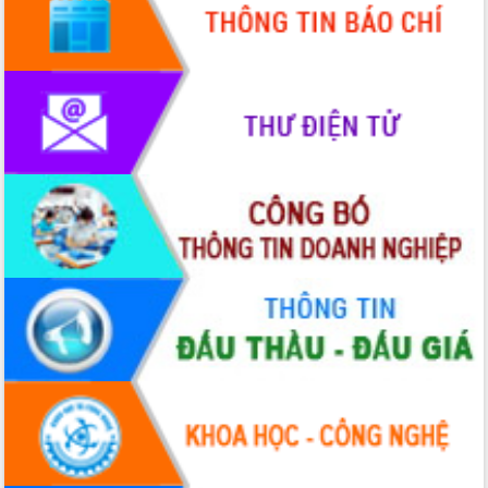
cấp xã
Đắk Lắk phát động hưởng ứng Ngày
Quyền của người tiêu dùng Việt Nam
2026
Đẩy mạnh cải cách hành chính, quyết
tâm đạt được mục tiêu tăng trưởng
hai con số trong năm 2026
Tổ chức trang trọng Lễ hội Đền thờ
Lương Văn Chánh năm 2026
Phó Bí thư Tỉnh ủy Đắk Lắk Đỗ Hữu
Huy giữ chức Bí thư Đảng ủy Ủy Ban
Nhân dân tỉnh
Bệnh án điện tử thúc đẩy chuyển đổi
số y tế tại Đắk Lắk
Chuyển đổi số thư viện: Mở rộng
không gian tri thức trong thời đại số
Đánh giá, rút kinh nghiệm công tác tổ
chức diễn tập trước ngày bầu cử
Chương trình “Gặp gỡ hữu nghị –
Friendship Meeting New Year 2026”