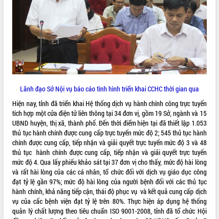
VIDEO
Lãnh đạo Sở Nội vụ báo cáo tình hình triển khai CCHC thời gian qua
Hiện nay, tỉnh đã triển khai Hệ thống dịch vụ hành chính công trực tuyến
Khám bệnh, cấp phát thuốc miễn phí
tích hợp một cửa điện tử liên thông tại 34 đơn vị, gồm 19 Sở, ngành và 15
và tặng quà người dân xã Cư Pui
UBND huyện, thị xã, thành phố. Đến thời điểm hiện tại đã thiết lập 1.053
thủ tục hành chính được cung cấp trực tuyến mức độ 2; 545 thủ tục hành
Hội nghị UBND tỉnh Đắk Lắk thường kỳ
chính được cung cấp, tiếp nhận và giải quyết trực tuyến mức độ 3 và 48
tháng 7/2026
thủ tục hành chính được cung cấp, tiếp nhận và giải quyết trực tuyến
Lễ truy tặng danh hiệu “Bà Mẹ Việt
mức độ 4. Qua lấy phiếu khảo sát tại 37 đơn vị cho thấy, mức độ hài lòng
Nam Anh hùng” và trao Huân chương
và rất hài lòng của các cá nhân, tổ chức đối với dịch vụ giáo dục công
Lao động
đạt tỷ lệ gần 97%; mức độ hài lòng của người bệnh đối với các thủ tục
ALBUM ẢNH
UBND tỉnh Đắk Lắk triển khai nhiệm
hành chính, khả năng tiếp cận, thái độ phục vụ và kết quả cung cấp dịch
vụ 6 tháng cuối năm 2026
vụ của cấc bệnh viện đạt tỷ lệ trên 80%. Thực hiện áp dụng hệ thống
Kỳ họp thứ Hai, Hội đồng nhân dân
quản lý chất lượng theo tiêu chuẩn ISO 9001-2008, tỉnh đã tổ chức Hội
tỉnh khóa XI quyết nghị nhiều nội dung