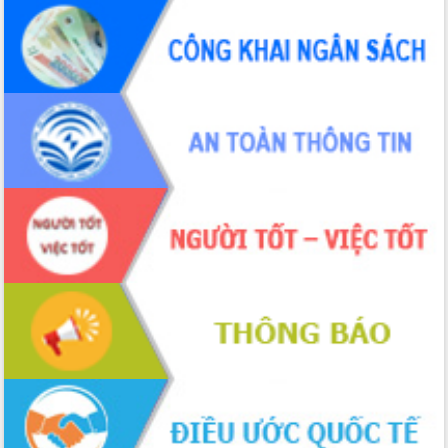
Bầu cử Quốc hội và HĐND: Cử tri Đắk
Lắk gửi gắm niềm tin, kỳ vọng vào lá
phiếu
Đắk Lắk sẵn sàng các điều kiện cho
Ngày hội bầu cử đại biểu Quốc hội
khóa XVI và HĐND các cấp nhiệm kỳ
2026-2031
Đảm bảo cuộc bầu cử đại biểu Quốc
hội và đại biểu HĐND các cấp diễn ra
an toàn, hiệu quả, đúng quy định
Thủ tướng Chính phủ Phạm Minh Chính
kiểm tra, chỉ đạo hoàn thành các dự
án cao tốc và thăm khu tái định cư tại
Đắk Lắk
Sôi nổi Hội đua ngựa truyền thống Gò
Thì Thùng mừng Xuân Bính Ngọ 2026
Lãnh đạo tỉnh dâng hương tưởng niệm
tại Đập Đồng Cam đầu Xuân Bính Ngọ
Ngành nông nghiệp phấn đấu tăng
trưởng đạt 5,86% trong năm 2026
UBND tỉnh Đắk Lắk triển khai công tác