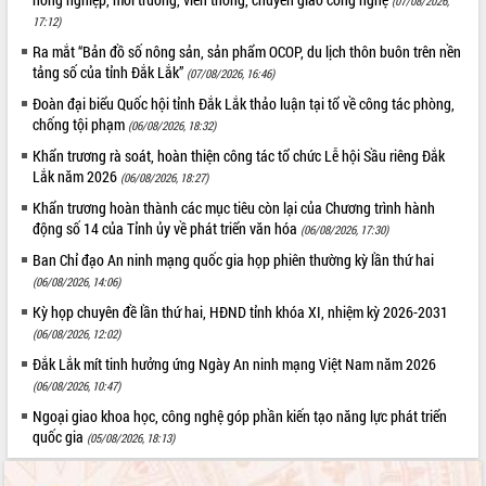
(07/08/2026,
Xây dựng nông thôn mới: Nâng cao đời
17:12)
sống người dân từ những mô hình thiết
thực
Ra mắt “Bản đồ số nông sản, sản phẩm OCOP, du lịch thôn buôn trên nền
tảng số của tỉnh Đắk Lắk”
(07/08/2026, 16:46)
Quyết liệt tháo gỡ vướng mắc, đẩy
nhanh tiến độ các dự án trọng điểm
Đoàn đại biểu Quốc hội tỉnh Đắk Lắk thảo luận tại tổ về công tác phòng,
trong Khu kinh tế Nam Phú Yên
chống tội phạm
(06/08/2026, 18:32)
Hòn Yến phát triển du lịch gắn với bảo
Khẩn trương rà soát, hoàn thiện công tác tổ chức Lễ hội Sầu riêng Đắk
tồn biển
Lắk năm 2026
(06/08/2026, 18:27)
Lấy ý kiến điều chỉnh Quy hoạch tỉnh
Khẩn trương hoàn thành các mục tiêu còn lại của Chương trình hành
Đắk Lắk thời kỳ 2021-2030, tầm nhìn
động số 14 của Tỉnh ủy về phát triển văn hóa
(06/08/2026, 17:30)
đến năm 2050
Ban Chỉ đạo An ninh mạng quốc gia họp phiên thường kỳ lần thứ hai
Phát động chiến dịch 30 ngày đêm
(06/08/2026, 14:06)
giải phóng mặt bằng Tuyến đường bộ
ven biển
Kỳ họp chuyên đề lần thứ hai, HĐND tỉnh khóa XI, nhiệm kỳ 2026-2031
(06/08/2026, 12:02)
Đắk Lắk nỗ lực thúc đẩy tăng trưởng
kinh tế từ 10% trở lên trong Quý
Đắk Lắk mít tinh hưởng ứng Ngày An ninh mạng Việt Nam năm 2026
II/2026
(06/08/2026, 10:47)
Đắk Lắk ký kết thỏa thuận hợp tác về
Ngoại giao khoa học, công nghệ góp phần kiến tạo năng lực phát triển
chuyển đổi số giai đoạn 2026 – 2030
quốc gia
(05/08/2026, 18:13)
với Tập đoàn Bưu chính Viễn thông
Việt Nam