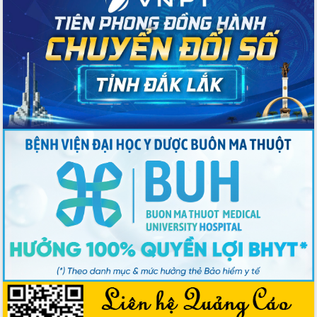
Nâng cao trách nhiệm người đứng
đầu, phát huy tinh thần chủ động,
sáng tạo để đảm bảo tiến độ giải ngân
vốn đầu tư công năm 2025
Sở Công Thương đột phá số hóa 100%
thủ tục trực tuyến lấy sự hài lòng của
doanh nghiệp làm thước đo phục vụ
Đảm bảo công tác bầu cử triển khai
đúng tiến độ, quy trình theo luật định
Ban Tuyên giáo và Dân vận Trung ương
tập huấn công tác khoa giáo năm 2025
Đắk Lắk hưởng ứng Ngày Pháp luật
Việt Nam 2025 và biểu dương 25 tập
thể, cá nhân tiêu biểu
Hội nghị lần thứ nhất Ban Chỉ đạo
công tác bầu cử tỉnh Đắk Lắk
Hội nghị UBND tỉnh thường kỳ tháng
10 năm 2025
Kỳ họp chuyên đề lần thứ Ba, HĐND
tỉnh khóa X