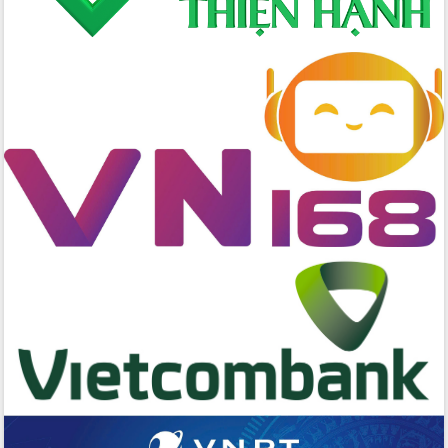
Đẩy nhanh công tác khắc phục, ổn
định đời sống Nhân dân sau bão số 13
Bí thư Tỉnh ủy Lương Nguyễn Minh
Triết dự Ngày hội đại đoàn kết tại
Buôn Đăk Tuôr, xã Cư Pui
Khởi công xây dựng Trường Phổ thông
nội trú liên cấp tiểu học và THCS xã Ia
Rvê
Phó Thủ tướng Chính phủ Mai Văn
Chính chia sẻ, động viên người dân
chịu ảnh hưởng nặng từ bão số 13
Chủ tịch UBND tỉnh kiểm tra công tác
phòng, chống bão số 13 tại các địa
bàn xung yếu
Tập trung đẩy nhanh giải ngân nguồn
vốn các chương trình mục tiêu quốc
gia
Xã Ea H'leo giữ vững và nâng cao chất
lượng các tiêu chí nông thôn mới
Công bố quyết định của Ban Thường
vụ Tỉnh ủy về công tác cán bộ