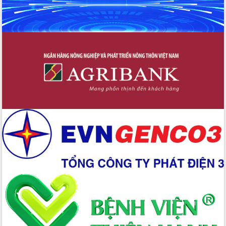
trong phòng chống tảo hôn và hôn
nhân cận huyết thống
Nông sản Tây Nguyên thu hút doanh
nghiệp nước ngoài
Đắk Lắk định vị thương hiệu du lịch
“Biển – Rừng – Cà phê” trong không
gian phát triển mới
Hội nghị chia sẻ kinh nghiệm, chuyển
giao kỹ thuật y tế, định hướng phát
triển chuyên sâu đến 2030
Chuyển đổi số mở ra không gian phát
triển trong lĩnh vực văn hóa, du lịch
Công bố quyết định của Ban Thường
vụ Tỉnh ủy về công tác cán bộ.
Thủ tướng Phạm Minh Chính: Khẩn
trương tái thiết cuộc sống người dân
sau thiên tai
Tập trung nâng cao chất lượng, tổ
chức sản xuất sầu riêng theo hướng
bền vững