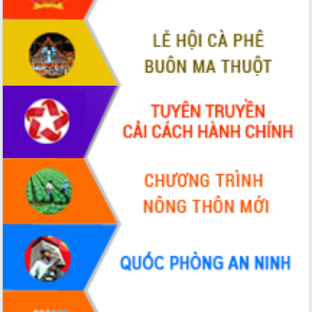
Xây dựng nền hành chính số đồng
hành cùng nông dân dân, doanh nghiệp
Giai đoạn 2026-2030, Đắk Lắk phấn
đấu có 77% xã đạt chuẩn nông thôn
mới
Chuyển đổi số 'mở đường' cho nông
nghiệp Đắk Lắk tăng trưởng bứt phá
Triển khai đồng bộ đo đạc, lập hồ sơ
địa chính, hoàn thiện cơ sở dữ liệu đất
đai
Ứng dụng sinh trắc học - Bước tiến
trong hành trình chuyển đổi số tại Đắk
Lắk
Đắk Lắk nâng cao hiệu quả công tác
Đảng từ Sổ tay đảng viên điện tử
Đắk Lắk đẩy mạnh nuôi biển công
nghệ, hướng tới phát triển thủy sản
bền vững
Tập huấn nâng cao năng lực triển khai
chuyển đổi số cho cán bộ, công chức