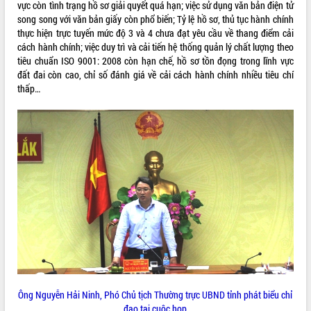
món ăn từ sầu riêng
vực còn tình trạng hồ sơ giải quyết quá hạn; việc sử dụng văn bản điện tử
song song với văn bản giấy còn phổ biến; Tỷ lệ hồ sơ, thủ tục hành chính
Đắk Lắk công bố Quy hoạch và xúc
thực hiện trực tuyến mức độ 3 và 4 chưa đạt yêu cầu về thang điểm cải
tiến đầu tư tỉnh
cách hành chính; việc duy trì và cải tiến hệ thống quản lý chất lượng theo
Ngành cá ngừ Đắk Lắk chủ động thích
tiêu chuẩn ISO 9001: 2008 còn hạn chế, hồ sơ tồn đọng trong lĩnh vực
ứng để giữ vững thị trường xuất khẩu
đất đai còn cao, chỉ số đánh giá về cải cách hành chính nhiều tiêu chí
Diễn đàn Kinh tế tư nhân Việt Nam đột
thấp…
phá cơ chế - Hợp tác công tư
Đề án 06 tạo bước ngoặt đột phá trong
cải cách hành chính tỉnh Đắk Lắk
Kết nối tour, đẩy mạnh chuyển đổi số
để phát triển du lịch Đắk Lắk
Khởi động Dự án Đầu tư xây dựng hạ
tầng kỹ thuật Cụm công nghiệp Tân
Tiến
Gặp mặt các cơ quan báo chí nhân Kỷ
niệm 101 năm Ngày Báo chí Cách
mạng Việt Nam
Đắk Lắk sơ kết 4 năm triển khai thực
hiện Đề án 06 của Chính phủ
Ông Nguyễn Hải Ninh, Phó Chủ tịch Thường trực UBND tỉnh phát biểu chỉ
Họp báo thông tin về Hội nghị Công bố
đạo tại cuộc họp