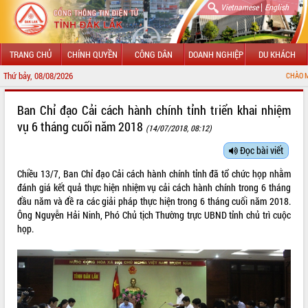
|
Vietnamese
English
TRANG CHỦ
CHÍNH QUYỀN
CÔNG DÂN
DOANH NGHIỆP
DU KHÁCH
Thứ bảy, 08/08/2026
CHÀO MỪNG ĐẾN VỚI CỔNG TH
GIỚI THIỆU
Ban Chỉ đạo Cải cách hành chính tỉnh triển khai nhiệm
vụ 6 tháng cuối năm 2018
(14/07/2018, 08:12)
LÃNH ĐẠO UBND TỈNH
Đọc bài viết
TIN TỨC SỰ KIỆN
Chiều 13/7, Ban Chỉ đạo Cải cách hành chính tỉnh đã tổ chức họp nhằm
SỞ, BAN, NGÀNH
đánh giá kết quả thực hiện nhiệm vụ cải cách hành chính trong 6 tháng
đầu năm và đề ra các giải pháp thực hiện trong 6 tháng cuối năm 2018.
UBND CÁC XÃ, PHƯỜNG
Ông Nguyễn Hải Ninh, Phó Chủ tịch Thường trực UBND tỉnh chủ trì cuộc
họp.
THÔNG TIN CHỈ ĐẠO ĐIỀU HÀNH
HỆ THỐNG VĂN BẢN
VĂN BẢN HĐND TỈNH