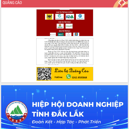
tác bầu cử tỉnh Đắk Lắk
QUẢNG CÁO
Hội nghị Báo cáo viên Trung ương
tháng 01/2026
Phó Thủ tướng Hồ Quốc Dũng đánh giá
cao kết quả Chiến dịch Quang Trung
tại Đắk Lắk
Hội nghị Ban Chấp hành Đảng bộ tỉnh
Đắk Lắk lần thứ 2 (mở rộng)
Tập trung giải phóng mặt bằng, đẩy
nhanh tiến độ Tuyến đường bộ ven
biển
Gỡ khó, khởi công xây dựng, sửa chữa
toàn bộ nhà ở cho hộ dân đúng tiến độ
đề ra
UBND tỉnh Đắk Lắk tổng kết công tác
quốc phòng, quân sự địa phương năm
2025
Tập trung triển khai quyết liệt, đồng bộ
các giải pháp nhằm thực hiện hiệu quả
các nhiệm vụ đề ra năm 2025
Phát huy vai trò của người có uy tín