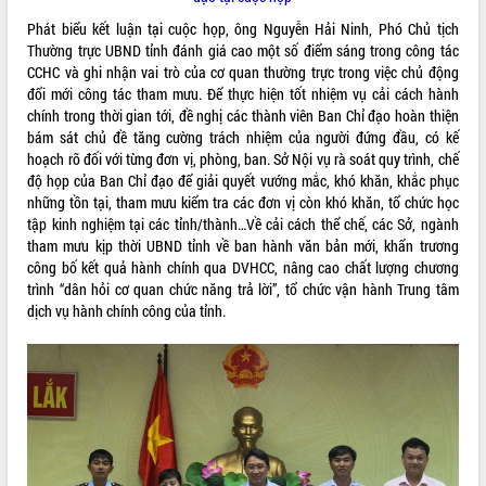
Quy hoạch và Xúc tiến đầu tư tỉnh Đắk
Lắk
Phát biểu kết luận tại cuộc họp, ông Nguyễn Hải Ninh, Phó Chủ tịch
Thường trực UBND tỉnh đánh giá cao một số điểm sáng trong công tác
Khơi thông điểm nghẽn, đẩy nhanh
CCHC và ghi nhận vai trò của cơ quan thường trực trong việc chủ động
giải ngân vốn khắc phục thiên tai
đổi mới công tác tham mưu. Để thực hiện tốt nhiệm vụ cải cách hành
HĐND tỉnh thông qua điều chỉnh Quy
chính trong thời gian tới, đề nghị các thành viên Ban Chỉ đạo hoàn thiện
hoạch tỉnh thời kỳ 2021-2030
bám sát chủ đề tăng cường trách nhiệm của người đứng đầu, có kế
Hội thảo góp ý hồ sơ điều chỉnh quy
hoạch rõ đối với từng đơn vị, phòng, ban. Sở Nội vụ rà soát quy trình, chế
hoạch tỉnh Đắk Lắk thời kỳ 2021-2030,
độ họp của Ban Chỉ đạo để giải quyết vướng mắc, khó khăn, khắc phục
tầm nhìn đến năm 2050
những tồn tại, tham mưu kiểm tra các đơn vị còn khó khăn, tổ chức học
Nâng cao hiệu quả hoạt động của các
tập kinh nghiệm tại các tỉnh/thành…Về cải cách thể chế, các Sở, ngành
doanh nghiệp nhà nước
tham mưu kịp thời UBND tỉnh về ban hành văn bản mới, khẩn trương
công bố kết quả hành chính qua DVHCC, nâng cao chất lượng chương
Hội nghị triển khai kết nối mạng
trình “dân hỏi cơ quan chức năng trả lời”, tổ chức vận hành Trung tâm
truyền số liệu chuyên dùng phục vụ cơ
dịch vụ hành chính công của tỉnh.
quan Đảng, Nhà nước
Lễ phát động chuỗi hoạt động chung
tay làm sạch môi trường
Xã Ea Kar bước chuyển mình trong
công tác cải cách hành chính mô hình
mới
UBND tỉnh họp báo định kỳ tháng 4
năm 2026