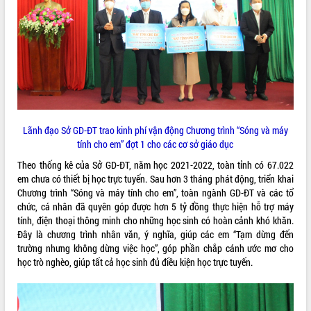
ĐIỂM TIN VĂN BẢN
QUY HOẠCH - KẾ HOẠCH
Lãnh đạo Sở GD-ĐT trao kinh phí vận động Chương trình “Sóng và máy
tính cho em” đợt 1 cho các cơ sở giáo dục
Theo thống kê của Sở GD-ĐT, năm học 2021-2022, toàn tỉnh có 67.022
em chưa có thiết bị học trực tuyến. Sau hơn 3 tháng phát động, triển khai
Chương trình “Sóng và máy tính cho em”, toàn ngành GD-ĐT và các tổ
chức, cá nhân đã quyên góp được hơn 5 tỷ đồng thực hiện hỗ trợ máy
tính, điện thoại thông minh cho những học sinh có hoàn cảnh khó khăn.
Đây là chương trình nhân văn, ý nghĩa, giúp các em “Tạm dừng đến
trường nhưng không dừng việc học”, góp phần chắp cánh ước mơ cho
học trò nghèo, giúp tất cả học sinh đủ điều kiện học trực tuyến.