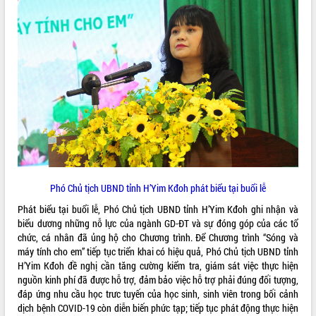
VIDEO
Không có file video nào để phát.
ALBUM ẢNH
Phó Chủ tịch UBND tỉnh H’Yim Kđoh phát biểu tại buổi lễ
Phát biểu tại buổi lễ, Phó Chủ tịch UBND tỉnh H’Yim Kđoh ghi nhận và
LIÊN KẾT WEB
biểu dương những nỗ lực của ngành GD-ĐT và sự đóng góp của các tổ
chức, cá nhân đã ủng hộ cho Chương trình. Để Chương trình “Sóng và
máy tính cho em” tiếp tục triển khai có hiệu quả, Phó Chủ tịch UBND tỉnh
H’Yim Kđoh đề nghị cần tăng cường kiểm tra, giám sát việc thực hiện
nguồn kinh phí đã được hỗ trợ, đảm bảo việc hỗ trợ phải đúng đối tượng,
THỐNG KÊ TRUY CẬP
đáp ứng nhu cầu học trưc tuyến của học sinh, sinh viên trong bối cảnh
dịch bệnh COVID-19 còn diễn biến phức tạp; tiếp tục phát động thực hiện
Hôm nay:
26283