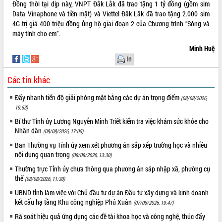
Đồng thời tại dịp này, VNPT Đắk Lắk đã trao tặng 1 tỷ đồng (gồm sim
Data Vinaphone và tiền mặt) và Viettel Đắk Lắk đã trao tặng 2.000 sim
4G trị giá 400 triệu đồng ủng hộ giai đoạn 2 của Chương trình “Sóng và
máy tính cho em”.
Minh Huệ
In
Các tin khác
Đẩy nhanh tiến độ giải phóng mặt bằng các dự án trọng điểm
(08/08/2026,
19:53)
Bí thư Tỉnh ủy Lương Nguyễn Minh Triết kiểm tra việc khám sức khỏe cho
Nhân dân
(08/08/2026, 17:05)
Ban Thường vụ Tỉnh ủy xem xét phương án sắp xếp trường học và nhiều
nội dung quan trọng
(08/08/2026, 13:30)
Thường trực Tỉnh ủy chưa thông qua phương án sáp nhập xã, phường cụ
thể
(08/08/2026, 11:30)
UBND tỉnh làm việc với Chủ đầu tư dự án Đầu tư xây dựng và kinh doanh
kết cấu hạ tầng Khu công nghiệp Phú Xuân
(07/08/2026, 19:47)
Rà soát hiệu quả ứng dụng các đề tài khoa học và công nghệ, thúc đẩy