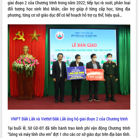
giai đoạn 2 của Chương trình trong năm 2022; tiếp tục rà soát, phân loại
Tất cả:
66111951
đối tượng học sinh khó khăn, cần trợ giúp ở từng cấp học, từng địa
phương, từng cơ sở giáo dục để có kế hoạch hỗ trợ cụ thể, hiệu quả…
VNPT Đắk Lắk và Viettel Đắk Lắk ủng hộ giai đoạn 2 của Chương trình
Tại buổi lễ, Sở GD-ĐT đã tiến hành trao kinh phí vận động Chương trình
“Sóng và máy tính cho em” đợt 1 cho các cơ sở giáo dục trên địa bàn tỉnh.