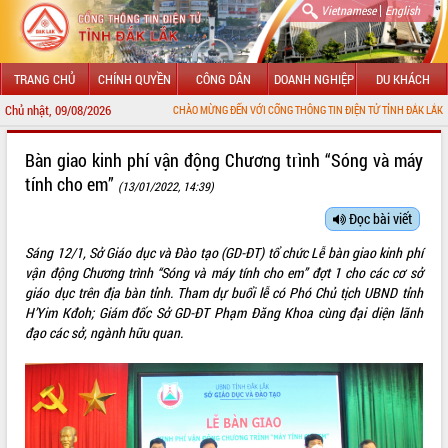
|
Vietnamese
English
TRANG CHỦ
CHÍNH QUYỀN
CÔNG DÂN
DOANH NGHIỆP
DU KHÁCH
Chủ nhật, 09/08/2026
CHÀO MỪNG ĐẾN VỚI CỔNG THÔNG TIN ĐIỆN TỬ TỈNH ĐẮK LẮK
GIỚI THIỆU
Bàn giao kinh phí vận động Chương trình “Sóng và máy
tính cho em”
(13/01/2022, 14:39)
LÃNH ĐẠO UBND TỈNH
Đọc bài viết
TIN TỨC SỰ KIỆN
Sáng 12/1, Sở Giáo dục và Đào tạo (GD-ĐT) tổ chức Lễ bàn giao kinh phí
SỞ, BAN, NGÀNH
vận động Chương trình “Sóng và máy tính cho em” đợt 1 cho các cơ sở
giáo dục trên địa bàn tỉnh. Tham dự buổi lễ có Phó Chủ tịch UBND tỉnh
UBND CÁC XÃ, PHƯỜNG
H’Yim Kđoh; Giám đốc Sở GD-ĐT Phạm Đăng Khoa cùng đại diện lãnh
đạo các sở, ngành hữu quan.
THÔNG TIN CHỈ ĐẠO ĐIỀU HÀNH
HỆ THỐNG VĂN BẢN
VĂN BẢN HĐND TỈNH