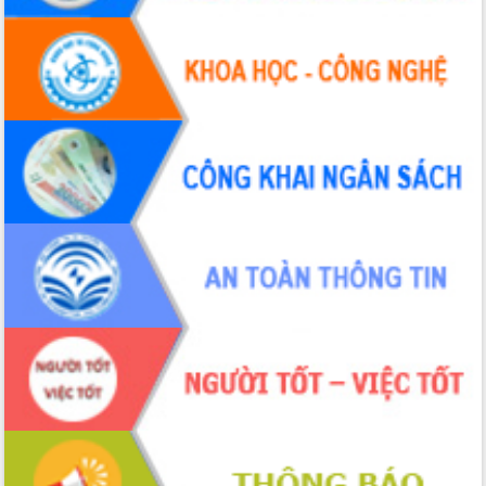
Xây dựng nền hành chính số đồng
hành cùng nông dân dân, doanh nghiệp
Giai đoạn 2026-2030, Đắk Lắk phấn
đấu có 77% xã đạt chuẩn nông thôn
mới
Chuyển đổi số 'mở đường' cho nông
nghiệp Đắk Lắk tăng trưởng bứt phá
Triển khai đồng bộ đo đạc, lập hồ sơ
địa chính, hoàn thiện cơ sở dữ liệu đất
đai
Ứng dụng sinh trắc học - Bước tiến
trong hành trình chuyển đổi số tại Đắk
Lắk
Đắk Lắk nâng cao hiệu quả công tác
Đảng từ Sổ tay đảng viên điện tử
Đắk Lắk đẩy mạnh nuôi biển công
nghệ, hướng tới phát triển thủy sản
bền vững
Tập huấn nâng cao năng lực triển khai
chuyển đổi số cho cán bộ, công chức