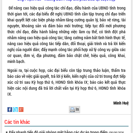
món ăn từ sầu riêng
Để nâng cao hiệu quả công tác chỉ đạo, điều hành của UBND tỉnh trong
Đắk Lắk công bố Quy hoạch và xúc
thời gian tới, các đại biểu đề nghị UBND tỉnh cần tập trung chỉ đạo triển
tiến đầu tư tỉnh
khai quyết liệt các biện pháp nhằm tăng cường quản lý, bảo vệ rừng, tài
Ngành cá ngừ Đắk Lắk chủ động thích
nguyên, khoáng sản và đảm bảo môi trường; tiếp tục đổi mới phương
ứng để giữ vững thị trường xuất khẩu
thức chỉ đạo, điều hành bằng những việc làm cụ thể, có tính đột phá
Diễn đàn Kinh tế tư nhân Việt Nam đột
nhằm nâng cao hiệu quả công tác; tăng cường nắm bắt tình hình thực tế,
phá cơ chế - Hợp tác công tư
nâng cao hiệu quả công tác tiếp dân, đối thoại, giải trình và trả lời kiến
Đề án 06 tạo bước ngoặt đột phá trong
nghị của người dân; đẩy mạnh công tác phối hợp xử lý công vụ giữa các
cải cách hành chính tỉnh Đắk Lắk
cơ quan, đơn vị, địa phương, đảm bảo chặt chẽ, hiệu quả, công khai,
minh bạch.
Kết nối tour, đẩy mạnh chuyển đổi số
để phát triển du lịch Đắk Lắk
Ngoài ra, tại cuộc họp, các đại biểu còn tập trung thảo luận, thẩm tra
Khởi động Dự án Đầu tư xây dựng hạ
báo cáo về việc giải quyết, trả lời ý kiến, kiến nghị của cử tri trong đợt tiếp
tầng kỹ thuật Cụm công nghiệp Tân
xúc cử tri sau Kỳ họp thứ 6, HĐND tỉnh khóa IX; báo cáo kết quả thực
Tiến
hiện các nội dung đã trả lời chất vấn tại Kỳ họp thứ 6, HĐND tỉnh khóa
IX.
Gặp mặt các cơ quan báo chí nhân Kỷ
niệm 101 năm Ngày Báo chí Cách
Minh Huệ
mạng Việt Nam
In
Đắk Lắk sơ kết 4 năm triển khai thực
hiện Đề án 06 của Chính phủ
Các tin khác
Họp báo thông tin về Hội nghị Công bố
Đẩy nhanh tiến độ giải phóng mặt bằng các dự án trọng điểm
(08/08/2026,