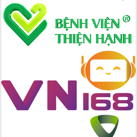
tác bầu cử tỉnh Đắk Lắk
Hội nghị Báo cáo viên Trung ương
tháng 01/2026
Phó Thủ tướng Hồ Quốc Dũng đánh giá
cao kết quả Chiến dịch Quang Trung
tại Đắk Lắk
Hội nghị Ban Chấp hành Đảng bộ tỉnh
Đắk Lắk lần thứ 2 (mở rộng)
Tập trung giải phóng mặt bằng, đẩy
nhanh tiến độ Tuyến đường bộ ven
biển
Gỡ khó, khởi công xây dựng, sửa chữa
toàn bộ nhà ở cho hộ dân đúng tiến độ
đề ra
UBND tỉnh Đắk Lắk tổng kết công tác
quốc phòng, quân sự địa phương năm
2025
Tập trung triển khai quyết liệt, đồng bộ
các giải pháp nhằm thực hiện hiệu quả
các nhiệm vụ đề ra năm 2025
Phát huy vai trò của người có uy tín