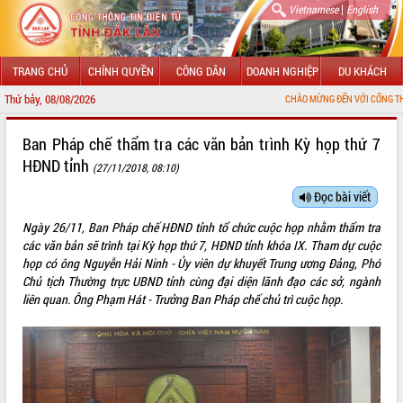
|
Vietnamese
English
TRANG CHỦ
CHÍNH QUYỀN
CÔNG DÂN
DOANH NGHIỆP
DU KHÁCH
Thứ bảy, 08/08/2026
CHÀO MỪNG ĐẾN VỚI CỔNG THÔNG TIN ĐIỆN TỬ T
GIỚI THIỆU
Ban Pháp chế thẩm tra các văn bản trình Kỳ họp thứ 7
HĐND tỉnh
(27/11/2018, 08:10)
LÃNH ĐẠO UBND TỈNH
Đọc bài viết
TIN TỨC SỰ KIỆN
Ngày 26/11, Ban Pháp chế HĐND tỉnh tổ chức cuộc họp nhằm thẩm tra
SỞ, BAN, NGÀNH
các văn bản sẽ trình tại Kỳ họp thứ 7, HĐND tỉnh khóa IX. Tham dự cuộc
họp có ông Nguyễn Hải Ninh - Ủy viên dự khuyết Trung ương Đảng, Phó
UBND CÁC XÃ, PHƯỜNG
Chủ tịch Thường trực UBND tỉnh cùng đại diện lãnh đạo các sở, ngành
liên quan. Ông Phạm Hát - Trưởng Ban Pháp chế chủ trì cuộc họp.
THÔNG TIN CHỈ ĐẠO ĐIỀU HÀNH
HỆ THỐNG VĂN BẢN
VĂN BẢN HĐND TỈNH