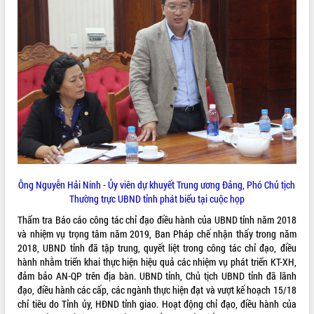
VIDEO
Khám bệnh, cấp phát thuốc miễn phí
và tặng quà người dân xã Cư Pui
Ông Nguyễn Hải Ninh - Ủy viên dự khuyết Trung ương Đảng, Phó Chủ tịch
Hội nghị UBND tỉnh Đắk Lắk thường kỳ
Thường trực UBND tỉnh phát biểu tại cuộc họp
tháng 7/2026
Thẩm tra Báo cáo công tác chỉ đạo điều hành của UBND tỉnh năm 2018
Lễ truy tặng danh hiệu “Bà Mẹ Việt
và nhiệm vụ trọng tâm năm 2019, Ban Pháp chế nhận thấy trong năm
Nam Anh hùng” và trao Huân chương
2018, UBND tỉnh đã tập trung, quyết liệt trong công tác chỉ đạo, điều
Lao động
hành nhằm triển khai thực hiện hiệu quả các nhiệm vụ phát triển KT-XH,
ALBUM ẢNH
UBND tỉnh Đắk Lắk triển khai nhiệm
đảm bảo AN-QP trên địa bàn. UBND tỉnh, Chủ tịch UBND tỉnh đã lãnh
vụ 6 tháng cuối năm 2026
đạo, điều hành các cấp, các ngành thực hiện đạt và vượt kế hoạch 15/18
Kỳ họp thứ Hai, Hội đồng nhân dân
chỉ tiêu do Tỉnh ủy, HĐND tỉnh giao. Hoạt động chỉ đạo, điều hành của
tỉnh khóa XI quyết nghị nhiều nội dung