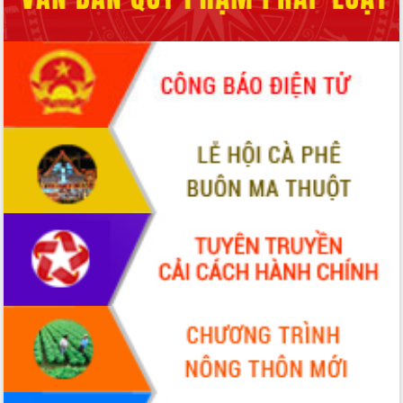
Xây dựng nông thôn mới: Nâng cao đời
sống người dân từ những mô hình thiết
thực
Quyết liệt tháo gỡ vướng mắc, đẩy
nhanh tiến độ các dự án trọng điểm
trong Khu kinh tế Nam Phú Yên
Hòn Yến phát triển du lịch gắn với bảo
tồn biển
Lấy ý kiến điều chỉnh Quy hoạch tỉnh
Đắk Lắk thời kỳ 2021-2030, tầm nhìn
đến năm 2050
Phát động chiến dịch 30 ngày đêm
giải phóng mặt bằng Tuyến đường bộ
ven biển
Đắk Lắk nỗ lực thúc đẩy tăng trưởng
kinh tế từ 10% trở lên trong Quý
II/2026
Đắk Lắk ký kết thỏa thuận hợp tác về
chuyển đổi số giai đoạn 2026 – 2030
với Tập đoàn Bưu chính Viễn thông
Việt Nam