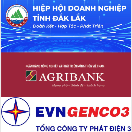
quốc phòng, quân sự địa phương năm
2026
Đắk Lắk tập trung toàn lực khắc phục
tồn tại IUU, sẵn sàng làm việc với
Đoàn thanh tra EC
Chủ tịch UBND tỉnh Tạ Anh Tuấn thăm,
chúc mừng các bệnh viện nhân Ngày
Thầy thuốc Việt Nam
Rộn ràng lễ hội truyền thống Sông
nước Đà Nông lần thứ I năm 2026
Kỳ họp Chuyên đề lần thứ Năm, HĐND
tỉnh Đắk Lắk thông qua các nghị quyết
quan trọng
Thống nhất danh sách giới thiệu ứng
cử đại biểu Quốc hội khoá XVI và đại
biểu HĐND tỉnh Đắk Lắk, nhiệm kỳ
2026-2031
Phát động hai phong trào thi đua quan
trọng trong kỷ nguyên mới
Hội nghị lần thứ tư Ban Chỉ đạo công