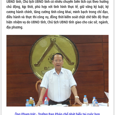
UBND tỉnh, Chủ tịch UBND tỉnh có nhiều chuyển biến tích cực theo hướng
quan trọng
chủ động, kịp thời, phù hợp với tình hình thực tế, giữ vững kỷ luật, kỷ
Bí thư Tỉnh ủy Lương Nguyễn Minh
cương hành chính, tăng cường tính công khai, minh bạch trong chỉ đạo,
Triết thăm, tặng quà người có công với
điều hành và thực thi công vụ, đồng thời kiểm soát chặt chẽ tiến độ thực
cách mạng
hiện nhiệm vụ do UBND tỉnh, Chủ tịch UBND tỉnh giao cho các sở, ngành,
địa phương.
Rà soát, hoàn thiện hệ thống thiết chế
văn hóa, thể thao đáp ứng yêu cầu
LIÊN KẾT WEB
phát triển mới
Thường trực HĐND tỉnh Đắk Lắk gặp
mặt Đoàn chuyên gia y tế TP. Hồ Chí
Minh
THỐNG KÊ TRUY CẬP
Lễ truy điệu và an táng hài cốt liệt sĩ
tại Nghĩa trang Liệt sĩ xã Sơn Hòa
Hôm nay:
3459
Bàn giải pháp tháo gỡ khó khăn trong
Tất cả:
66089127
xuất khẩu sầu riêng và triển khai quy
định EUDR
Thứ trưởng Bộ Nông nghiệp và Môi
trường Nguyễn Hoàng Hiệp khảo sát
vùng trồng và doanh nghiệp đóng gói
sầu riêng tại Đắk Lắk
Trình diễn nghệ thuật chế biến các
Ông Phạm Hát - Trưởng Ban Pháp chế phát biểu tại cuộc họp