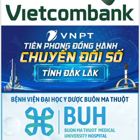
trong phòng chống tảo hôn và hôn
nhân cận huyết thống
Nông sản Tây Nguyên thu hút doanh
nghiệp nước ngoài
Đắk Lắk định vị thương hiệu du lịch
“Biển – Rừng – Cà phê” trong không
gian phát triển mới
Hội nghị chia sẻ kinh nghiệm, chuyển
giao kỹ thuật y tế, định hướng phát
triển chuyên sâu đến 2030
Chuyển đổi số mở ra không gian phát
triển trong lĩnh vực văn hóa, du lịch
Công bố quyết định của Ban Thường
vụ Tỉnh ủy về công tác cán bộ.
Thủ tướng Phạm Minh Chính: Khẩn
trương tái thiết cuộc sống người dân
sau thiên tai
Tập trung nâng cao chất lượng, tổ
chức sản xuất sầu riêng theo hướng
bền vững