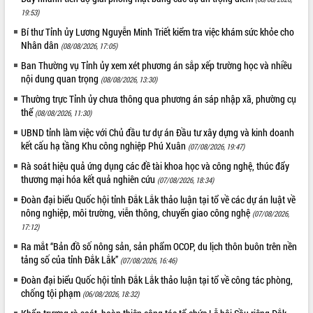
Quy hoạch và Xúc tiến đầu tư tỉnh Đắk
19:53)
Lắk
Bí thư Tỉnh ủy Lương Nguyễn Minh Triết kiểm tra việc khám sức khỏe cho
Khơi thông điểm nghẽn, đẩy nhanh
Nhân dân
giải ngân vốn khắc phục thiên tai
(08/08/2026, 17:05)
HĐND tỉnh thông qua điều chỉnh Quy
Ban Thường vụ Tỉnh ủy xem xét phương án sắp xếp trường học và nhiều
hoạch tỉnh thời kỳ 2021-2030
nội dung quan trọng
(08/08/2026, 13:30)
Hội thảo góp ý hồ sơ điều chỉnh quy
Thường trực Tỉnh ủy chưa thông qua phương án sáp nhập xã, phường cụ
hoạch tỉnh Đắk Lắk thời kỳ 2021-2030,
thể
(08/08/2026, 11:30)
tầm nhìn đến năm 2050
UBND tỉnh làm việc với Chủ đầu tư dự án Đầu tư xây dựng và kinh doanh
Nâng cao hiệu quả hoạt động của các
kết cấu hạ tầng Khu công nghiệp Phú Xuân
(07/08/2026, 19:47)
doanh nghiệp nhà nước
Rà soát hiệu quả ứng dụng các đề tài khoa học và công nghệ, thúc đẩy
Hội nghị triển khai kết nối mạng
thương mại hóa kết quả nghiên cứu
(07/08/2026, 18:34)
truyền số liệu chuyên dùng phục vụ cơ
Đoàn đại biểu Quốc hội tỉnh Đắk Lắk thảo luận tại tổ về các dự án luật về
quan Đảng, Nhà nước
nông nghiệp, môi trường, viễn thông, chuyển giao công nghệ
(07/08/2026,
Lễ phát động chuỗi hoạt động chung
17:12)
tay làm sạch môi trường
Ra mắt “Bản đồ số nông sản, sản phẩm OCOP, du lịch thôn buôn trên nền
Xã Ea Kar bước chuyển mình trong
tảng số của tỉnh Đắk Lắk”
(07/08/2026, 16:46)
công tác cải cách hành chính mô hình
mới
Đoàn đại biểu Quốc hội tỉnh Đắk Lắk thảo luận tại tổ về công tác phòng,
chống tội phạm
UBND tỉnh họp báo định kỳ tháng 4
(06/08/2026, 18:32)
năm 2026