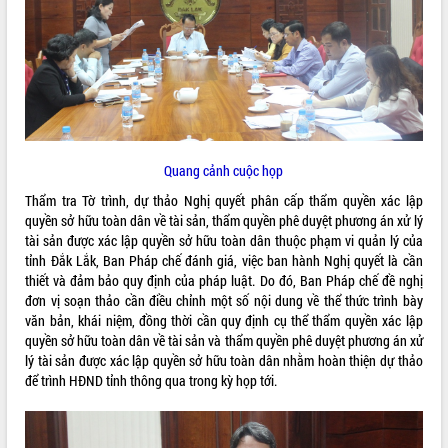
ĐIỂM TIN VĂN BẢN
QUY HOẠCH - KẾ HOẠCH
Quang cảnh cuộc họp
Thẩm tra Tờ trình, dự thảo Nghị quyết phân cấp thẩm quyền xác lập
quyền sở hữu toàn dân về tài sản, thẩm quyền phê duyệt phương án xử lý
tài sản được xác lập quyền sở hữu toàn dân thuộc phạm vi quản lý của
tỉnh Đắk Lắk, Ban Pháp chế đánh giá, việc ban hành Nghị quyết là cần
thiết và đảm bảo quy định của pháp luật. Do đó, Ban Pháp chế đề nghị
đơn vị soạn thảo cần điều chỉnh một số nội dung về thể thức trình bày
văn bản, khái niệm, đồng thời cần quy định cụ thể thẩm quyền xác lập
quyền sở hữu toàn dân về tài sản và thẩm quyền phê duyệt phương án xử
lý tài sản được xác lập quyền sở hữu toàn dân nhằm hoàn thiện dự thảo
để trình HĐND tỉnh thông qua trong kỳ họp tới.