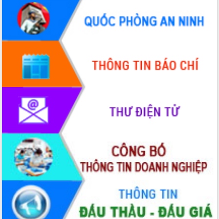
Thứ trưởng Bộ Y tế làm việc với tỉnh
Đắk Lắk về phát triển nhân lực y tế
cho trạm y tế cấp xã
Du lịch Đắk Lắk nâng tầm trải nghiệm
du khách thông qua Hệ thống cơ sở dữ
liệu và Bản đồ số
Tập huấn ứng dụng trí tuệ nhân tạo (AI)
trong thương mại điện tử năm 2026
Đoàn đại biểu Quốc hội tỉnh Đắk Lắk
trao đổi thông tin trước Kỳ họp thứ
nhất, Quốc hội khóa XVI
Quyết liệt cải cách hành chính, khơi
thông nguồn lực phát triển
Nâng cao hiệu lực, hiệu quả HĐND
tỉnh thông qua hiện đại hóa hành chính
Xã Ea Phê gắn cải cách hành chính với
chuyển đổi số
Phó Chủ tịch Thường trực UBND tỉnh
Hồ Thị Nguyên Thảo làm việc tại Trung
tâm Phục vụ hành chính công xã Ea
Phê