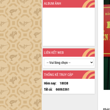
ALBUM ẢNH
UBND tỉnh Đắk Lắk triển khai nhiệm
vụ 6 tháng cuối năm 2026
Kỳ họp thứ Hai, Hội đồng nhân dân
tỉnh khóa XI quyết nghị nhiều nội dung
quan trọng
Bí thư Tỉnh ủy Lương Nguyễn Minh
Triết thăm, tặng quà người có công với
cách mạng
Rà soát, hoàn thiện hệ thống thiết chế
văn hóa, thể thao đáp ứng yêu cầu
LIÊN KẾT WEB
phát triển mới
Thường trực HĐND tỉnh Đắk Lắk gặp
mặt Đoàn chuyên gia y tế TP. Hồ Chí
Minh
THỐNG KÊ TRUY CẬP
Lễ truy điệu và an táng hài cốt liệt sĩ
Hôm nay:
18038
tại Nghĩa trang Liệt sĩ xã Sơn Hòa
Tất cả:
66063361
Bàn giải pháp tháo gỡ khó khăn trong
xuất khẩu sầu riêng và triển khai quy
định EUDR
Thứ trưởng Bộ Nông nghiệp và Môi
Phát