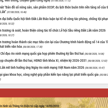
ờng, viễn thông, chuyển giao công nghệ
(07/08/2026, 17:12)
ắt “Bản đồ số nông sản, sản phẩm OCOP, du lịch thôn buôn trên nền tảng số của t
 Lắk”
(07/08/2026, 16:46)
 đại biểu Quốc hội tỉnh Đắk Lắk thảo luận tại tổ về công tác phòng, chống tội ph
8/2026, 18:32)
 trương rà soát, hoàn thiện công tác tổ chức Lễ hội Sầu riêng Đắk Lắk năm 2026
8/2026, 18:27)
 trương hoàn thành các mục tiêu còn lại của Chương trình hành động số 14 của T
hát triển văn hóa
(06/08/2026, 17:30)
 Chỉ đạo An ninh mạng quốc gia họp phiên thường kỳ lần thứ hai
(06/08/2026, 14:06)
họp chuyên đề lần thứ hai, HĐND tỉnh khóa XI, nhiệm kỳ 2026-2031
(06/08/2026, 12:02)
 Lắk mít tinh hưởng ứng Ngày An ninh mạng Việt Nam năm 2026
(06/08/2026, 10:47)
i giao khoa học, công nghệ góp phần kiến tạo năng lực phát triển quốc gia
(05/08/2
)
n hình và Thông tin Điện tử cấp ngày 14/05/2010