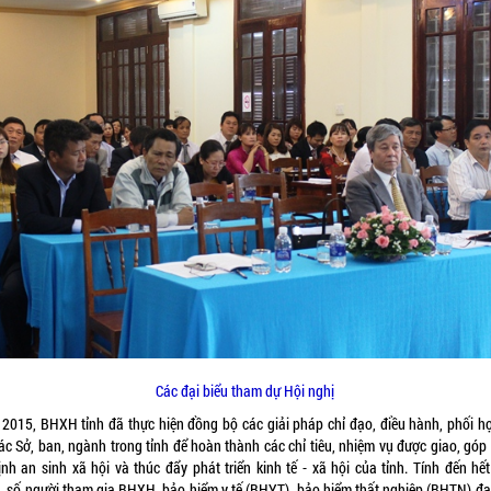
Các đại biểu tham dự Hội nghị
2015, BHXH tỉnh đã thực hiện đồng bộ các giải pháp chỉ đạo, điều hành, phối hợ
các Sở, ban, ngành trong tỉnh để hoàn thành các chỉ tiêu, nhiệm vụ được giao, góp
ịnh an sinh xã hội và thúc đẩy phát triển kinh tế - xã hội của tỉnh. Tính đến hế
, số người tham gia BHXH, bảo hiểm y tế (BHYT), bảo hiểm thất nghiệp (BHTN) đạ