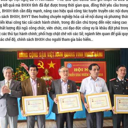
g kết quả mà BHXH tỉnh đã đạt được trong thời gian qua, đồng thời yêu cầu tron
, BHXH tỉnh cần đẩy mạnh, nâng cao hiệu quả công tác tuyên truyền các nội dun
h sách BHXH, BHYT theo hướng chuyên nghiệp hóa cả về nội dung và phương thức;
triển khai công tác cải cách hành chính, trong đó cần chú trọng đến việc nâng cao
chất lượng đội ngũ công chức, viên chức, coi đạo đức công vụ là khâu đột phá tron
 các thủ tục hành chính; phối hợp chặt chẽ với các Sở, ngành liên quan để giải quy
 các chế độ, chính sách BHXH cho người tham gia bảo hiểm…