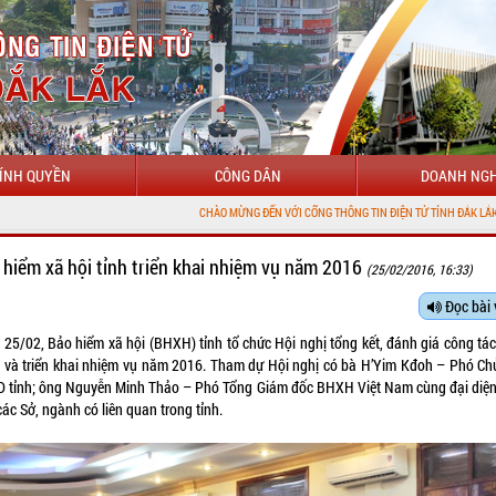
ÍNH QUYỀN
CÔNG DÂN
DOANH NGH
CHÀO MỪNG ĐẾN VỚI CỔNG THÔNG TIN ĐIỆN TỬ TỈNH ĐẮK LẮK
 hiểm xã hội tỉnh triển khai nhiệm vụ năm 2016
(25/02/2016, 16:33)
Đọc bài 
 25/02, Bảo hiểm xã hội (BHXH) tỉnh tổ chức Hội nghị tổng kết, đánh giá công tá
 và triển khai nhiệm vụ năm 2016. Tham dự Hội nghị có bà H’Yim Kđoh – Phó Chủ
 tỉnh; ông Nguyễn Minh Thảo – Phó Tổng Giám đốc BHXH Việt Nam cùng đại diện
ác Sở, ngành có liên quan trong tỉnh.