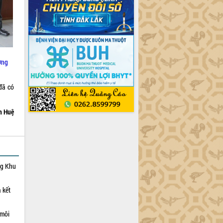
ơng
đã có
h Huệ
ng Khu
 kết
 môi