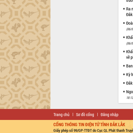
trư
công tác cải cách hành chính mô hình
Ra m
mới
Đắk
UBND tỉnh họp báo định kỳ tháng 4
Đoàn
năm 2026
(06/0
Hội thảo khoa học “Giải pháp thúc đẩy
phát triển nền kinh tế xanh tại tỉnh
Khẩn
Đắk Lắk”
(06/0
Tăng cường giám sát, đôn đốc thực
Khẩn
hiện nhiệm vụ quản lý tài sản công
về p
hàng tuần
Ban
Tháo gỡ những vướng mắc, đẩy mạnh
Kỳ 
công tác cải cách thủ tục hành chính
tại Trung tâm Phục vụ hành chính
Đắk
công tỉnh
Ngoạ
Đắk Lắk: Tôn vinh 46 giải pháp tại Hội
18:13
thi Sáng tạo Kỹ thuật 2024 - 2025
Đắk Lắk rà soát, điều chỉnh Đề án 190
về phát triển nuôi trồng thủy sản
Trang chủ
Sơ đồ cổng
Đăng nhập
Phó Chủ tịch UBND tỉnh Đắk Lắk
CỔNG THÔNG TIN ĐIỆN TỬ TỈNH ĐẮK LẮK
Trương Công Thái kiểm tra thực địa
Giấy phép số 99/GP-TTĐT do Cục QL Phát thanh Truyề