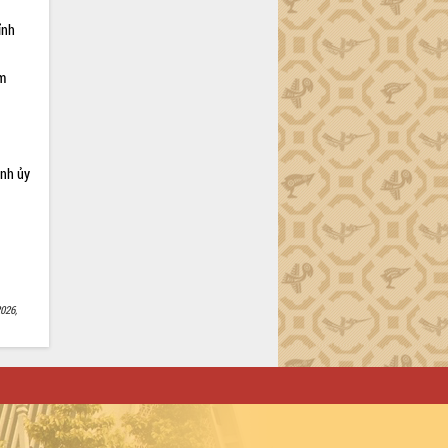
ỉnh
ạm
ỉnh ủy
026,