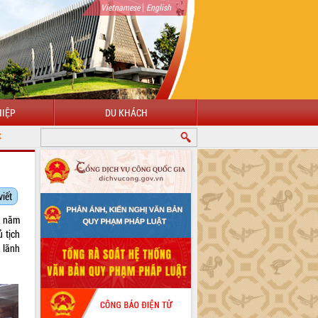
|
Vietnamese
English
IỆP
DU KHÁCH
viết
c năm
 tịch
 lãnh