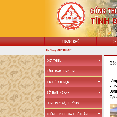
TRANG CHỦ
CH
Thứ bảy, 08/08/2026
GIỚI THIỆU
Bảo
LÃNH ĐẠO UBND TỈNH
Sáng
TIN TỨC SỰ KIỆN
2015
UBND
SỞ, BAN, NGÀNH
đạo c
UBND CÁC XÃ, PHƯỜNG
THÔNG TIN CHỈ ĐẠO ĐIỀU HÀNH