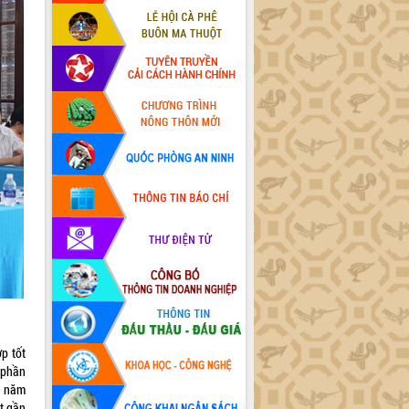
p tốt
 phần
t năm
t gần