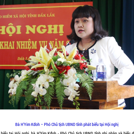
Bà H’Yim Kđoh – Phó Chủ tịch UBND tỉnh phát biểu tại Hội nghị
 biểu tại Hội nghị, bà H’Yim Kđoh - Phó Chủ tịch UBND tỉnh ghi nhận và biểu 