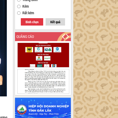
Kém
Rất kém
Bình chọn
Kết quả
QUẢNG CÁO
dương