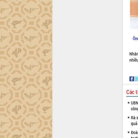
Đắk Lắk sơ kết 4 năm triển khai thực
hiện Đề án 06 của Chính phủ
Họp báo thông tin về Hội nghị Công bố
Quy hoạch và Xúc tiến đầu tư tỉnh Đắk
Lắk
Ôn
Khơi thông điểm nghẽn, đẩy nhanh
giải ngân vốn khắc phục thiên tai
Nhân
HĐND tỉnh thông qua điều chỉnh Quy
nhiề
hoạch tỉnh thời kỳ 2021-2030
Hội thảo góp ý hồ sơ điều chỉnh quy
hoạch tỉnh Đắk Lắk thời kỳ 2021-2030,
tầm nhìn đến năm 2050
Nâng cao hiệu quả hoạt động của các
Các t
doanh nghiệp nhà nước
Hội nghị triển khai kết nối mạng
UBND
truyền số liệu chuyên dùng phục vụ cơ
côn
quan Đảng, Nhà nước
Rà s
Lễ phát động chuỗi hoạt động chung
quả
tay làm sạch môi trường
Đoàn
Xã Ea Kar bước chuyển mình trong