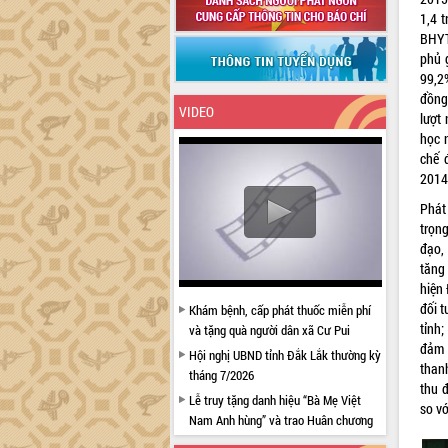
1,4 
BHYT
phủ 
99,2
đồng
VIDEO
lượt
học 
chế 
201
Phát
trọn
đạo,
tăng
hiện 
đối 
Khám bệnh, cấp phát thuốc miễn phí
tỉnh
và tặng quà người dân xã Cư Pui
đảm 
Hội nghị UBND tỉnh Đắk Lắk thường kỳ
than
tháng 7/2026
thu 
Lễ truy tặng danh hiệu “Bà Mẹ Việt
so v
Nam Anh hùng” và trao Huân chương
Lao động