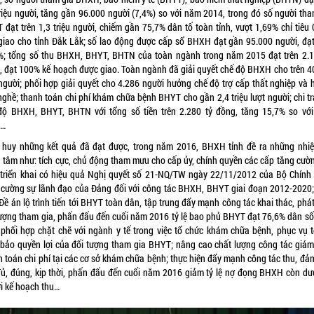
triệu người, tăng gần 96.000 người (7,4%) so với năm 2014, trong đó số người tha
 đạt trên 1,3 triệu người, chiếm gần 75,7% dân tố toàn tỉnh, vượt 1,69% chỉ tiêu 
giao cho tỉnh Đắk Lắk; số lao động được cấp sổ BHXH đạt gần 95.000 người, đạt 
%; tổng số thu BHXH, BHYT, BHTN của toàn ngành trong năm 2015 đạt trên 2.1
, đạt 100% kế hoạch được giao. Toàn ngành đã giải quyết chế độ BHXH cho trên 4
 người; phối hợp giải quyết cho 4.286 người hưởng chế độ trợ cấp thất nghiệp và h
nghề; thanh toán chi phí khám chữa bệnh BHYT cho gần 2,4 triệu lượt người; chi tr
độ BHXH, BHYT, BHTN với tổng số tiền trên 2.280 tỷ đồng, tăng 15,7% so vớ
4…
 huy những kết quả đã đạt được, trong năm 2016, BHXH tỉnh đề ra những nhi
g tâm như: tích cực, chủ động tham mưu cho cấp ủy, chính quyền các cấp tăng cườn
 triển khai có hiệu quả Nghị quyết số 21-NQ/TW ngày 22/11/2012 của Bộ Chính t
 cường sự lãnh đạo của Đảng đối với công tác BHXH, BHYT giai đoạn 2012-2020;
Đề án lộ trình tiến tới BHYT toàn dân, tập trung đẩy mạnh công tác khai thác, phát
tượng tham gia, phấn đấu đến cuối năm 2016 tỷ lệ bao phủ BHYT đạt 76,6% dân số
; phối hợp chặt chẽ với ngành y tế trong việc tổ chức khám chữa bệnh, phục vụ t
bảo quyền lợi của đối tượng tham gia BHYT; nâng cao chất lượng công tác giám
h toán chi phí tại các cơ sở khám chữa bệnh; thực hiện đẩy mạnh công tác thu, đả
đủ, đúng, kịp thời, phấn đấu đến cuối năm 2016 giảm tỷ lệ nợ đọng BHXH còn dư
ới kế hoạch thu…