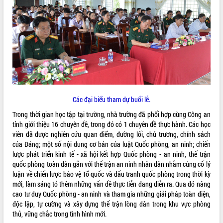
ĐIỂM TIN VĂN BẢN
QUY HOẠCH - KẾ HOẠCH
Các đại biểu tham dự buổi lễ.
Trong thời gian học tập tại trường, nhà trường đã phối hợp cùng Công an
tỉnh giới thiệu 16 chuyên đề, trong đó có 1 chuyên đề thực hành. Các học
viên đã được nghiên cứu quan điểm, đường lối, chủ trương, chính sách
của Đảng; một số nội dung cơ bản của luật Quốc phòng, an ninh; chiến
lược phát triển kinh tế - xã hội kết hợp Quốc phòng - an ninh, thế trận
quốc phòng toàn dân gắn với thế trận an ninh nhân dân nhằm củng cố lý
luận về chiến lược bảo vệ Tổ quốc và đấu tranh quốc phòng trong thời kỳ
mới, làm sáng tỏ thêm những vấn đề thực tiễn đang diễn ra. Qua đó nâng
cao tư duy Quốc phòng - an ninh và tham gia những giải pháp toàn diện,
độc lập, tự cường và xây dựng thế trận lòng dân trong khu vực phòng
thủ, vững chắc trong tình hình mới.