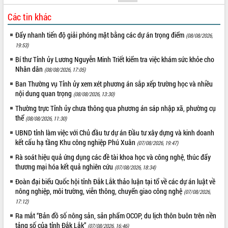
Tất cả:
66090477
Các tin khác
Đẩy nhanh tiến độ giải phóng mặt bằng các dự án trọng điểm
(08/08/2026,
19:53)
Bí thư Tỉnh ủy Lương Nguyễn Minh Triết kiểm tra việc khám sức khỏe cho
Nhân dân
(08/08/2026, 17:05)
Ban Thường vụ Tỉnh ủy xem xét phương án sắp xếp trường học và nhiều
nội dung quan trọng
(08/08/2026, 13:30)
Thường trực Tỉnh ủy chưa thông qua phương án sáp nhập xã, phường cụ
thể
(08/08/2026, 11:30)
UBND tỉnh làm việc với Chủ đầu tư dự án Đầu tư xây dựng và kinh doanh
kết cấu hạ tầng Khu công nghiệp Phú Xuân
(07/08/2026, 19:47)
Rà soát hiệu quả ứng dụng các đề tài khoa học và công nghệ, thúc đẩy
thương mại hóa kết quả nghiên cứu
(07/08/2026, 18:34)
Đoàn đại biểu Quốc hội tỉnh Đắk Lắk thảo luận tại tổ về các dự án luật về
nông nghiệp, môi trường, viễn thông, chuyển giao công nghệ
(07/08/2026,
17:12)
Ra mắt “Bản đồ số nông sản, sản phẩm OCOP, du lịch thôn buôn trên nền
tảng số của tỉnh Đắk Lắk”
(07/08/2026, 16:46)