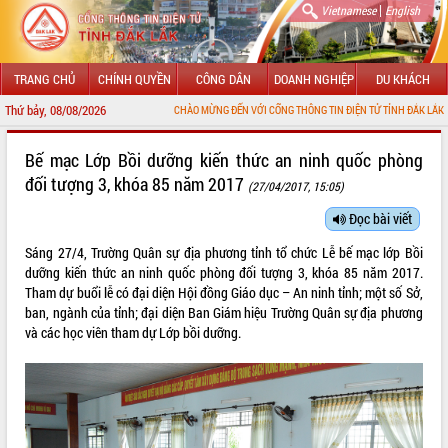
|
Vietnamese
English
TRANG CHỦ
CHÍNH QUYỀN
CÔNG DÂN
DOANH NGHIỆP
DU KHÁCH
Thứ bảy, 08/08/2026
CHÀO MỪNG ĐẾN VỚI CỔNG THÔNG TIN ĐIỆN TỬ TỈNH ĐẮK LẮK
GIỚI THIỆU
Bế mạc Lớp Bồi dưỡng kiến thức an ninh quốc phòng
đối tượng 3, khóa 85 năm 2017
(27/04/2017, 15:05)
LÃNH ĐẠO UBND TỈNH
Đọc bài viết
TIN TỨC SỰ KIỆN
Sáng 27/4, Trường Quân sự địa phương tỉnh tổ chức Lễ bế mạc lớp Bồi
SỞ, BAN, NGÀNH
dưỡng kiến thức an ninh quốc phòng đối tượng 3, khóa 85 năm 2017.
Tham dự buổi lễ có đại diện Hội đồng Giáo dục – An ninh tỉnh; một số Sở,
UBND CÁC XÃ, PHƯỜNG
ban, ngành của tỉnh; đại diện Ban Giám hiệu Trường Quân sự địa phương
và các học viên tham dự Lớp bồi dưỡng.
THÔNG TIN CHỈ ĐẠO ĐIỀU HÀNH
HỆ THỐNG VĂN BẢN
VĂN BẢN HĐND TỈNH