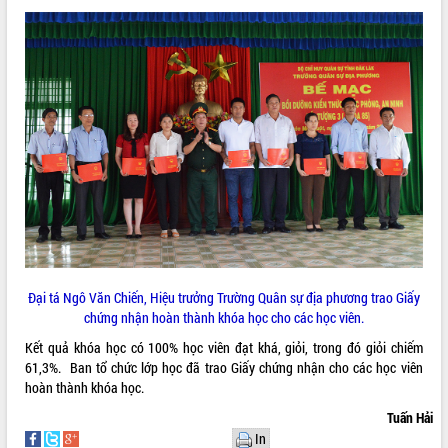
VIDEO
Không có file video nào để phát.
ALBUM ẢNH
Đại tá Ngô Văn Chiến, Hiệu trưởng Trường Quân sự địa phương trao Giấy
LIÊN KẾT WEB
chứng nhận hoàn thành khóa học cho các học viên.
Kết quả khóa học có 100% học viên đạt khá, giỏi, trong đó giỏi chiếm
61,3%. Ban tổ chức lớp học đã trao Giấy chứng nhận cho các học viên
hoàn thành khóa học.
THỐNG KÊ TRUY CẬP
Tuấn Hải
Hôm nay:
4809
In