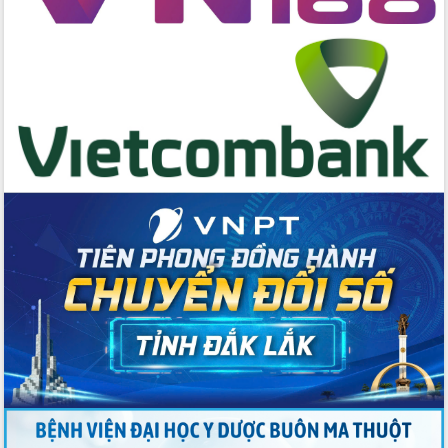
chúc mừng các bệnh viện nhân Ngày
Thầy thuốc Việt Nam
Rộn ràng lễ hội truyền thống Sông
nước Đà Nông lần thứ I năm 2026
Kỳ họp Chuyên đề lần thứ Năm, HĐND
tỉnh Đắk Lắk thông qua các nghị quyết
quan trọng
Thống nhất danh sách giới thiệu ứng
cử đại biểu Quốc hội khoá XVI và đại
biểu HĐND tỉnh Đắk Lắk, nhiệm kỳ
2026-2031
Phát động hai phong trào thi đua quan
trọng trong kỷ nguyên mới
Hội nghị lần thứ tư Ban Chỉ đạo công
tác bầu cử tỉnh Đắk Lắk
Hội nghị Báo cáo viên Trung ương
tháng 01/2026
Phó Thủ tướng Hồ Quốc Dũng đánh giá
cao kết quả Chiến dịch Quang Trung
tại Đắk Lắk