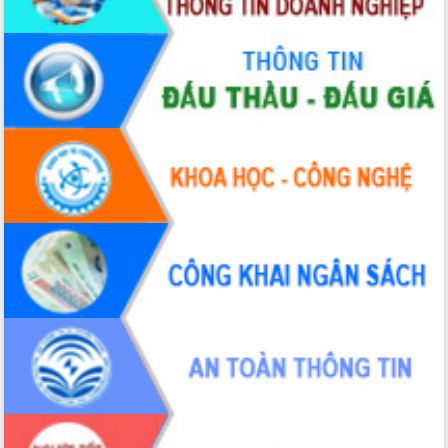
Hòn Yến phát triển du lịch gắn với bảo
tồn biển
Lấy ý kiến điều chỉnh Quy hoạch tỉnh
Đắk Lắk thời kỳ 2021-2030, tầm nhìn
đến năm 2050
Phát động chiến dịch 30 ngày đêm
giải phóng mặt bằng Tuyến đường bộ
ven biển
Đắk Lắk nỗ lực thúc đẩy tăng trưởng
kinh tế từ 10% trở lên trong Quý
II/2026
Đắk Lắk ký kết thỏa thuận hợp tác về
chuyển đổi số giai đoạn 2026 – 2030
với Tập đoàn Bưu chính Viễn thông
Việt Nam
Thứ trưởng Bộ Y tế làm việc với tỉnh
Đắk Lắk về phát triển nhân lực y tế
cho trạm y tế cấp xã
Du lịch Đắk Lắk nâng tầm trải nghiệm
du khách thông qua Hệ thống cơ sở dữ
liệu và Bản đồ số