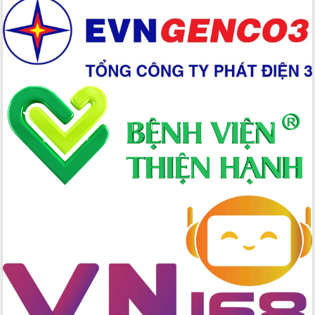
2026-2031
Đảm bảo cuộc bầu cử đại biểu Quốc
hội và đại biểu HĐND các cấp diễn ra
an toàn, hiệu quả, đúng quy định
Thủ tướng Chính phủ Phạm Minh Chính
kiểm tra, chỉ đạo hoàn thành các dự
án cao tốc và thăm khu tái định cư tại
Đắk Lắk
Sôi nổi Hội đua ngựa truyền thống Gò
Thì Thùng mừng Xuân Bính Ngọ 2026
Lãnh đạo tỉnh dâng hương tưởng niệm
tại Đập Đồng Cam đầu Xuân Bính Ngọ
Ngành nông nghiệp phấn đấu tăng
trưởng đạt 5,86% trong năm 2026
UBND tỉnh Đắk Lắk triển khai công tác
quốc phòng, quân sự địa phương năm
2026
Đắk Lắk tập trung toàn lực khắc phục
tồn tại IUU, sẵn sàng làm việc với
Đoàn thanh tra EC
Chủ tịch UBND tỉnh Tạ Anh Tuấn thăm,