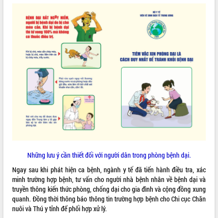
VIDEO
Loading the player...
Khám bệnh, cấp phát thuốc miễn phí
và tặng quà người dân xã Cư Pui
Hội nghị UBND tỉnh Đắk Lắk thường kỳ
tháng 7/2026
Lễ truy tặng danh hiệu “Bà Mẹ Việt
Nam Anh hùng” và trao Huân chương
Lao động
ALBUM ẢNH
UBND tỉnh Đắk Lắk triển khai nhiệm
vụ 6 tháng cuối năm 2026
Kỳ họp thứ Hai, Hội đồng nhân dân
tỉnh khóa XI quyết nghị nhiều nội dung
Những lưu ý cần thiết đối với người dân trong phòng bệnh dại.
quan trọng
Ngay sau khi phát hiện ca bệnh, ngành y tế đã tiến hành điều tra, xác
Bí thư Tỉnh ủy Lương Nguyễn Minh
minh trường hợp bệnh, tư vấn cho người nhà bệnh nhân về bệnh dại và
Triết thăm, tặng quà người có công với
truyền thông kiến thức phòng, chống dại cho gia đình và cộng đồng xung
cách mạng
quanh. Đồng thời thông báo thông tin trường hợp bệnh cho Chi cục Chăn
Rà soát, hoàn thiện hệ thống thiết chế
nuôi và Thú y tỉnh để phối hợp xử lý.
văn hóa, thể thao đáp ứng yêu cầu
LIÊN KẾT WEB