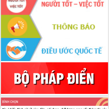
Tập huấn ứng dụng trí tuệ nhân tạo (AI)
trong thương mại điện tử năm 2026
Đoàn đại biểu Quốc hội tỉnh Đắk Lắk
trao đổi thông tin trước Kỳ họp thứ
nhất, Quốc hội khóa XVI
Quyết liệt cải cách hành chính, khơi
thông nguồn lực phát triển
Nâng cao hiệu lực, hiệu quả HĐND
tỉnh thông qua hiện đại hóa hành chính
Xã Ea Phê gắn cải cách hành chính với
chuyển đổi số
Phó Chủ tịch Thường trực UBND tỉnh
Hồ Thị Nguyên Thảo làm việc tại Trung
tâm Phục vụ hành chính công xã Ea
Phê
Xây dựng nền hành chính số đồng
hành cùng nông dân dân, doanh nghiệp
Giai đoạn 2026-2030, Đắk Lắk phấn
đấu có 77% xã đạt chuẩn nông thôn
BÌNH CHỌN
mới