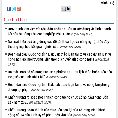
Minh Huệ
phát triển mới
In
Thường trực HĐND tỉnh Đắk Lắk gặp
mặt Đoàn chuyên gia y tế TP. Hồ Chí
Các tin khác
Minh
THỐNG KÊ TRUY CẬP
Lễ truy điệu và an táng hài cốt liệt sĩ
UBND tỉnh làm việc với Chủ đầu tư dự án Đầu tư xây dựng và kinh doanh
tại Nghĩa trang Liệt sĩ xã Sơn Hòa
kết cấu hạ tầng Khu công nghiệp Phú Xuân
Hôm nay:
30752
(07/08/2026, 19:47)
Bàn giải pháp tháo gỡ khó khăn trong
Tất cả:
66076075
Rà soát hiệu quả ứng dụng các đề tài khoa học và công nghệ, thúc đẩy
xuất khẩu sầu riêng và triển khai quy
thương mại hóa kết quả nghiên cứu
(07/08/2026, 18:34)
định EUDR
Đoàn đại biểu Quốc hội tỉnh Đắk Lắk thảo luận tại tổ về các dự án luật về
Thứ trưởng Bộ Nông nghiệp và Môi
nông nghiệp, môi trường, viễn thông, chuyển giao công nghệ
(07/08/2026,
trường Nguyễn Hoàng Hiệp khảo sát
17:12)
vùng trồng và doanh nghiệp đóng gói
Ra mắt “Bản đồ số nông sản, sản phẩm OCOP, du lịch thôn buôn trên nền
sầu riêng tại Đắk Lắk
tảng số của tỉnh Đắk Lắk”
(07/08/2026, 16:46)
Trình diễn nghệ thuật chế biến các
Đoàn đại biểu Quốc hội tỉnh Đắk Lắk thảo luận tại tổ về công tác phòng,
món ăn từ sầu riêng
chống tội phạm
(06/08/2026, 18:32)
Đắk Lắk công bố Quy hoạch và xúc
tiến đầu tư tỉnh
Khẩn trương rà soát, hoàn thiện công tác tổ chức Lễ hội Sầu riêng Đắk
Lắk năm 2026
(06/08/2026, 18:27)
Ngành cá ngừ Đắk Lắk chủ động thích
ứng để giữ vững thị trường xuất khẩu
Khẩn trương hoàn thành các mục tiêu còn lại của Chương trình hành
động số 14 của Tỉnh ủy về phát triển văn hóa
Diễn đàn Kinh tế tư nhân Việt Nam đột
(06/08/2026, 17:30)