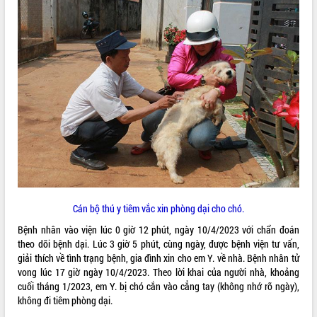
ĐIỂM TIN VĂN BẢN
QUY HOẠCH - KẾ HOẠCH
Cán bộ thú y tiêm vắc xin phòng dại cho chó.
Bệnh nhân vào viện lúc 0 giờ 12 phút, ngày 10/4/2023 với chẩn đoán
theo dõi bệnh dại. Lúc 3 giờ 5 phút, cùng ngày, được bệnh viện tư vấn,
giải thích về tình trạng bệnh, gia đình xin cho em Y. về nhà. Bệnh nhân tử
vong lúc 17 giờ ngày 10/4/2023. Theo lời khai của người nhà, khoảng
cuối tháng 1/2023, em Y. bị chó cắn vào cẳng tay (không nhớ rõ ngày),
không đi tiêm phòng dại.