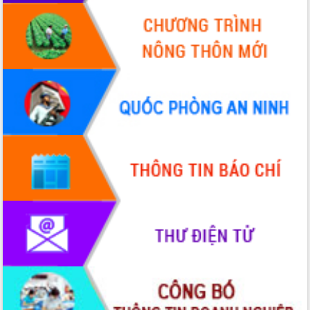
Tháo gỡ những vướng mắc, đẩy mạnh
công tác cải cách thủ tục hành chính
tại Trung tâm Phục vụ hành chính
công tỉnh
Đắk Lắk: Tôn vinh 46 giải pháp tại Hội
thi Sáng tạo Kỹ thuật 2024 - 2025
Đắk Lắk rà soát, điều chỉnh Đề án 190
về phát triển nuôi trồng thủy sản
Phó Chủ tịch UBND tỉnh Đắk Lắk
Trương Công Thái kiểm tra thực địa
Dự án cao tốc Khánh Hòa - Buôn Ma
Thuột
Định vị cà phê Việt Nam như một “di
sản sống” trong dòng chảy toàn cầu
Xây dựng nông thôn mới: Nâng cao đời
sống người dân từ những mô hình thiết
thực
Quyết liệt tháo gỡ vướng mắc, đẩy
nhanh tiến độ các dự án trọng điểm
trong Khu kinh tế Nam Phú Yên