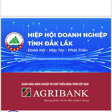
hai con số trong năm 2026
Tổ chức trang trọng Lễ hội Đền thờ
Lương Văn Chánh năm 2026
Phó Bí thư Tỉnh ủy Đắk Lắk Đỗ Hữu
Huy giữ chức Bí thư Đảng ủy Ủy Ban
Nhân dân tỉnh
Bệnh án điện tử thúc đẩy chuyển đổi
số y tế tại Đắk Lắk
Chuyển đổi số thư viện: Mở rộng
không gian tri thức trong thời đại số
Đánh giá, rút kinh nghiệm công tác tổ
chức diễn tập trước ngày bầu cử
Chương trình “Gặp gỡ hữu nghị –
Friendship Meeting New Year 2026”
Bầu cử Quốc hội và HĐND: Cử tri Đắk
Lắk gửi gắm niềm tin, kỳ vọng vào lá
phiếu
Đắk Lắk sẵn sàng các điều kiện cho
Ngày hội bầu cử đại biểu Quốc hội
khóa XVI và HĐND các cấp nhiệm kỳ