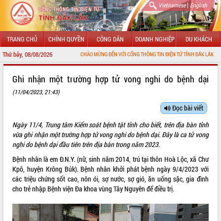
|
Vietnamese
English
TRANG CHỦ
CHÍNH QUYỀN
CÔNG DÂN
DOANH NGHIỆP
DU KHÁCH
Thứ bảy, 08/08/2026
CHÀO MỪNG ĐẾN VỚI CỔNG THÔNG TIN ĐIỆN TỬ TỈNH ĐẮK LẮK
GIỚI THIỆU
Ghi nhận một trường hợp tử vong nghi do bệnh dại
(11/04/2023, 21:43)
LÃNH ĐẠO UBND TỈNH
Đọc bài viết
TIN TỨC SỰ KIỆN
Ngày 11/4, Trung tâm Kiểm soát bệnh tật tỉnh cho biết, trên địa bàn tỉnh
SỞ, BAN, NGÀNH
vừa ghi nhận một trường hợp tử vong nghi do bệnh dại. Đây là ca tử vong
nghi do bệnh dại đầu tiên trên địa bàn trong năm 2023.
UBND CÁC XÃ, PHƯỜNG
Bệnh nhân là em Đ.N.Y. (nữ, sinh năm 2014, trú tại thôn Hoà Lộc, xã Chư
Kpô, huyện Krông Búk). Bệnh nhân khởi phát bệnh ngày 9/4/2023 với
THÔNG TIN CHỈ ĐẠO ĐIỀU HÀNH
các triệu chứng sốt cao, nôn ói, sợ nước, sợ gió, ăn uống sặc, gia đình
cho trẻ nhập Bệnh viện Đa khoa vùng Tây Nguyên để điều trị.
HỆ THỐNG VĂN BẢN
VĂN BẢN HĐND TỈNH