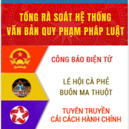
Hội thảo góp ý hồ sơ điều chỉnh quy
hoạch tỉnh Đắk Lắk thời kỳ 2021-2030,
tầm nhìn đến năm 2050
Nâng cao hiệu quả hoạt động của các
doanh nghiệp nhà nước
Hội nghị triển khai kết nối mạng
truyền số liệu chuyên dùng phục vụ cơ
quan Đảng, Nhà nước
Lễ phát động chuỗi hoạt động chung
tay làm sạch môi trường
Xã Ea Kar bước chuyển mình trong
công tác cải cách hành chính mô hình
mới
UBND tỉnh họp báo định kỳ tháng 4
năm 2026
Hội thảo khoa học “Giải pháp thúc đẩy
phát triển nền kinh tế xanh tại tỉnh
Đắk Lắk”
Tăng cường giám sát, đôn đốc thực
hiện nhiệm vụ quản lý tài sản công
hàng tuần