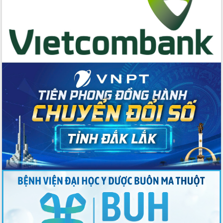
cao kết quả Chiến dịch Quang Trung
tại Đắk Lắk
Hội nghị Ban Chấp hành Đảng bộ tỉnh
Đắk Lắk lần thứ 2 (mở rộng)
Tập trung giải phóng mặt bằng, đẩy
nhanh tiến độ Tuyến đường bộ ven
biển
Gỡ khó, khởi công xây dựng, sửa chữa
toàn bộ nhà ở cho hộ dân đúng tiến độ
đề ra
UBND tỉnh Đắk Lắk tổng kết công tác
quốc phòng, quân sự địa phương năm
2025
Tập trung triển khai quyết liệt, đồng bộ
các giải pháp nhằm thực hiện hiệu quả
các nhiệm vụ đề ra năm 2025
Phát huy vai trò của người có uy tín
trong phòng chống tảo hôn và hôn
nhân cận huyết thống
Nông sản Tây Nguyên thu hút doanh
nghiệp nước ngoài