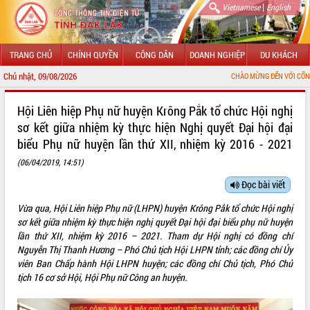
|
Vietnamese
English
TRANG CHỦ
CHÍNH QUYỀN
CÔNG DÂN
DOANH NGHIỆP
DU KHÁCH
Chủ nhật, 09/08/2026
CHÀO MỪNG ĐẾN VỚI CỔNG THÔNG TIN ĐIỆ
GIỚI THIỆU
Hội Liên hiệp Phụ nữ huyện Krông Pắk tổ chức Hội nghị
sơ kết giữa nhiệm kỳ thực hiện Nghị quyết Đại hội đại
LÃNH ĐẠO UBND TỈNH
biểu Phụ nữ huyện lần thứ XII, nhiệm kỳ 2016 - 2021
TIN TỨC SỰ KIỆN
(06/04/2019, 14:51)
Đọc bài viết
SỞ, BAN, NGÀNH
Vừa qua, Hội Liên hiệp Phụ nữ (LHPN) huyện Krông Pắk tổ chức Hội nghị
UBND CÁC XÃ, PHƯỜNG
sơ kết giữa nhiệm kỳ thực hiện nghị quyết Đại hội đại biểu phụ nữ huyện
lần thứ XII, nhiệm kỳ 2016 – 2021. Tham dự Hội nghị có đồng chí
THÔNG TIN CHỈ ĐẠO ĐIỀU HÀNH
Nguyễn Thị Thanh Hương – Phó Chủ tịch Hội LHPN tỉnh; các đồng chí Ủy
viên Ban Chấp hành Hội LHPN huyện; các đồng chí Chủ tịch, Phó Chủ
HỆ THỐNG VĂN BẢN
tịch 16 cơ sở Hội, Hội Phụ nữ Công an huyện.
VĂN BẢN HĐND TỈNH