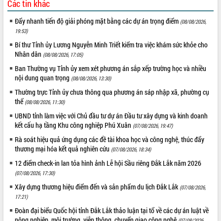
Các tin khác
ứng để giữ vững thị trường xuất khẩu
Diễn đàn Kinh tế tư nhân Việt Nam đột
Đẩy nhanh tiến độ giải phóng mặt bằng các dự án trọng điểm
(08/08/2026,
phá cơ chế - Hợp tác công tư
19:53)
Đề án 06 tạo bước ngoặt đột phá trong
Bí thư Tỉnh ủy Lương Nguyễn Minh Triết kiểm tra việc khám sức khỏe cho
cải cách hành chính tỉnh Đắk Lắk
Nhân dân
(08/08/2026, 17:05)
Kết nối tour, đẩy mạnh chuyển đổi số
Ban Thường vụ Tỉnh ủy xem xét phương án sắp xếp trường học và nhiều
để phát triển du lịch Đắk Lắk
nội dung quan trọng
(08/08/2026, 13:30)
Khởi động Dự án Đầu tư xây dựng hạ
Thường trực Tỉnh ủy chưa thông qua phương án sáp nhập xã, phường cụ
tầng kỹ thuật Cụm công nghiệp Tân
thể
(08/08/2026, 11:30)
Tiến
UBND tỉnh làm việc với Chủ đầu tư dự án Đầu tư xây dựng và kinh doanh
Gặp mặt các cơ quan báo chí nhân Kỷ
kết cấu hạ tầng Khu công nghiệp Phú Xuân
niệm 101 năm Ngày Báo chí Cách
(07/08/2026, 19:47)
mạng Việt Nam
Rà soát hiệu quả ứng dụng các đề tài khoa học và công nghệ, thúc đẩy
Đắk Lắk sơ kết 4 năm triển khai thực
thương mại hóa kết quả nghiên cứu
(07/08/2026, 18:34)
hiện Đề án 06 của Chính phủ
12 điểm check-in lan tỏa hình ảnh Lễ hội Sầu riêng Đắk Lắk năm 2026
Họp báo thông tin về Hội nghị Công bố
(07/08/2026, 17:30)
Quy hoạch và Xúc tiến đầu tư tỉnh Đắk
Xây dựng thương hiệu điểm đến và sản phẩm du lịch Đắk Lắk
(07/08/2026,
Lắk
17:21)
Khơi thông điểm nghẽn, đẩy nhanh
Đoàn đại biểu Quốc hội tỉnh Đắk Lắk thảo luận tại tổ về các dự án luật về
giải ngân vốn khắc phục thiên tai
nông nghiệp, môi trường, viễn thông, chuyển giao công nghệ
(07/08/2026,