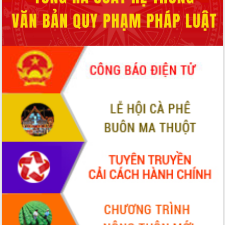
hiện nhiệm vụ quản lý tài sản công
hàng tuần
Tháo gỡ những vướng mắc, đẩy mạnh
công tác cải cách thủ tục hành chính
tại Trung tâm Phục vụ hành chính
công tỉnh
Đắk Lắk: Tôn vinh 46 giải pháp tại Hội
thi Sáng tạo Kỹ thuật 2024 - 2025
Đắk Lắk rà soát, điều chỉnh Đề án 190
về phát triển nuôi trồng thủy sản
Phó Chủ tịch UBND tỉnh Đắk Lắk
Trương Công Thái kiểm tra thực địa
Dự án cao tốc Khánh Hòa - Buôn Ma
Thuột
Định vị cà phê Việt Nam như một “di
sản sống” trong dòng chảy toàn cầu
Xây dựng nông thôn mới: Nâng cao đời
sống người dân từ những mô hình thiết
thực
Quyết liệt tháo gỡ vướng mắc, đẩy