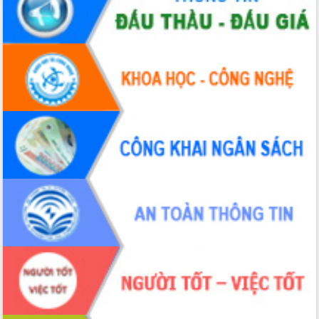
du khách thông qua Hệ thống cơ sở dữ
liệu và Bản đồ số
Tập huấn ứng dụng trí tuệ nhân tạo (AI)
trong thương mại điện tử năm 2026
Đoàn đại biểu Quốc hội tỉnh Đắk Lắk
trao đổi thông tin trước Kỳ họp thứ
nhất, Quốc hội khóa XVI
Quyết liệt cải cách hành chính, khơi
thông nguồn lực phát triển
Nâng cao hiệu lực, hiệu quả HĐND
tỉnh thông qua hiện đại hóa hành chính
Xã Ea Phê gắn cải cách hành chính với
chuyển đổi số
Phó Chủ tịch Thường trực UBND tỉnh
Hồ Thị Nguyên Thảo làm việc tại Trung
tâm Phục vụ hành chính công xã Ea
Phê
Xây dựng nền hành chính số đồng
hành cùng nông dân dân, doanh nghiệp
Giai đoạn 2026-2030, Đắk Lắk phấn