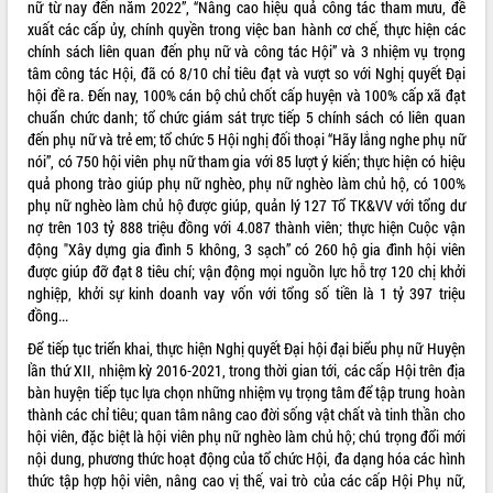
nữ từ nay đến năm 2022”, “Nâng cao hiệu quả công tác tham mưu, đề
xuất các cấp ủy, chính quyền trong việc ban hành cơ chế, thực hiện các
VIDEO
chính sách liên quan đến phụ nữ và công tác Hội” và 3 nhiệm vụ trọng
Loading the player...
tâm công tác Hội, đã có 8/10 chỉ tiêu đạt và vượt so với Nghị quyết Đại
hội đề ra. Đến nay, 100% cán bộ chủ chốt cấp huyện và 100% cấp xã đạt
Trailer Lễ hội Sầu riêng Đắk Lắk năm
chuẩn chức danh; tổ chức giám sát trực tiếp 5 chính sách có liên quan
2026
đến phụ nữ và trẻ em; tổ chức 5 Hội nghị đối thoại “Hãy lắng nghe phụ nữ
Khám bệnh, cấp phát thuốc miễn phí
nói”, có 750 hội viên phụ nữ tham gia với 85 lượt ý kiến; thực hiện có hiệu
và tặng quà người dân xã Cư Pui
quả phong trào giúp phụ nữ nghèo, phụ nữ nghèo làm chủ hộ, có 100%
Hội nghị UBND tỉnh Đắk Lắk thường kỳ
phụ nữ nghèo làm chủ hộ được giúp, quản lý 127 Tổ TK&VV với tổng dư
tháng 7/2026
nợ trên 103 tỷ 888 triệu đồng với 4.087 thành viên; thực hiện Cuộc vận
động "Xây dựng gia đình 5 không, 3 sạch” có 260 hộ gia đình hội viên
Lễ truy tặng danh hiệu “Bà Mẹ Việt
được giúp đỡ đạt 8 tiêu chí; vận động mọi nguồn lực hỗ trợ 120 chị khởi
ALBUM ẢNH
Nam Anh hùng” và trao Huân chương
nghiệp, khởi sự kinh doanh vay vốn với tổng số tiền là 1 tỷ 397 triệu
Lao động
đồng...
UBND tỉnh Đắk Lắk triển khai nhiệm
vụ 6 tháng cuối năm 2026
Để tiếp tục triển khai, thực hiện Nghị quyết Đại hội đại biểu phụ nữ Huyện
lần thứ XII, nhiệm kỳ 2016-2021, trong thời gian tới, các cấp Hội trên địa
Kỳ họp thứ Hai, Hội đồng nhân dân
bàn huyện tiếp tục lựa chọn những nhiệm vụ trọng tâm để tập trung hoàn
tỉnh khóa XI quyết nghị nhiều nội dung
thành các chỉ tiêu; quan tâm nâng cao đời sống vật chất và tinh thần cho
quan trọng
hội viên, đặc biệt là hội viên phụ nữ nghèo làm chủ hộ; chú trọng đổi mới
Bí thư Tỉnh ủy Lương Nguyễn Minh
nội dung, phương thức hoạt động của tổ chức Hội, đa dạng hóa các hình
Triết thăm, tặng quà người có công với
thức tập hợp hội viên, nâng cao vị thế, vai trò của các cấp Hội Phụ nữ,
cách mạng
LIÊN KẾT WEB