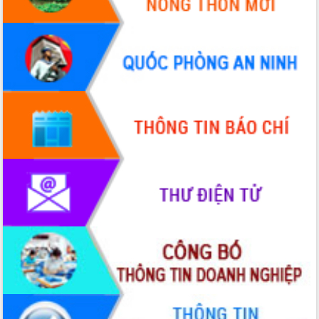
nhanh tiến độ các dự án trọng điểm
trong Khu kinh tế Nam Phú Yên
Hòn Yến phát triển du lịch gắn với bảo
tồn biển
Lấy ý kiến điều chỉnh Quy hoạch tỉnh
Đắk Lắk thời kỳ 2021-2030, tầm nhìn
đến năm 2050
Phát động chiến dịch 30 ngày đêm
giải phóng mặt bằng Tuyến đường bộ
ven biển
Đắk Lắk nỗ lực thúc đẩy tăng trưởng
kinh tế từ 10% trở lên trong Quý
II/2026
Đắk Lắk ký kết thỏa thuận hợp tác về
chuyển đổi số giai đoạn 2026 – 2030
với Tập đoàn Bưu chính Viễn thông
Việt Nam
Thứ trưởng Bộ Y tế làm việc với tỉnh
Đắk Lắk về phát triển nhân lực y tế
cho trạm y tế cấp xã
Du lịch Đắk Lắk nâng tầm trải nghiệm