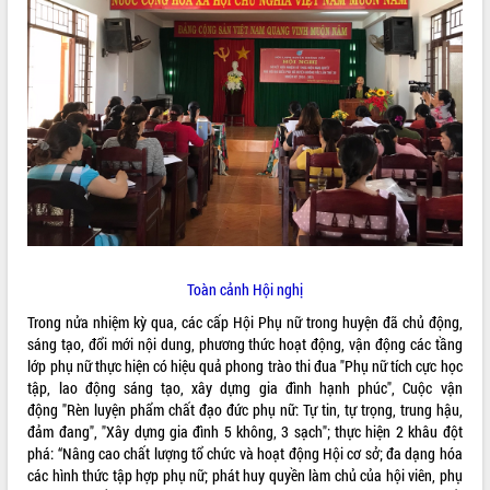
ĐIỂM TIN VĂN BẢN
QUY HOẠCH - KẾ HOẠCH
Toàn cảnh Hội nghị
Trong nửa nhiệm kỳ qua, các cấp Hội Phụ nữ trong huyện đã chủ động,
sáng tạo, đổi mới nội dung, phương thức hoạt động, vận động các tầng
lớp phụ nữ thực hiện có hiệu quả phong trào thi đua "Phụ nữ tích cực học
tập, lao động sáng tạo, xây dựng gia đình hạnh phúc", Cuộc vận
động "Rèn luyện phẩm chất đạo đức phụ nữ: Tự tin, tự trọng, trung hậu,
đảm đang", "Xây dựng gia đình 5 không, 3 sạch"; thực hiện 2 khâu đột
phá: “Nâng cao chất lượng tổ chức và hoạt động Hội cơ sở; đa dạng hóa
các hình thức tập hợp phụ nữ; phát huy quyền làm chủ của hội viên, phụ