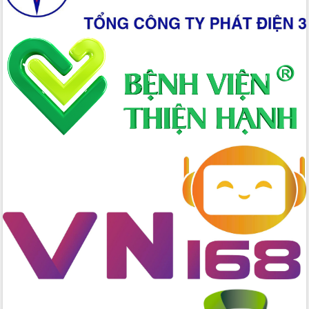
Đoàn thanh tra EC
Chủ tịch UBND tỉnh Tạ Anh Tuấn thăm,
chúc mừng các bệnh viện nhân Ngày
Thầy thuốc Việt Nam
Rộn ràng lễ hội truyền thống Sông
nước Đà Nông lần thứ I năm 2026
Kỳ họp Chuyên đề lần thứ Năm, HĐND
tỉnh Đắk Lắk thông qua các nghị quyết
quan trọng
Thống nhất danh sách giới thiệu ứng
cử đại biểu Quốc hội khoá XVI và đại
biểu HĐND tỉnh Đắk Lắk, nhiệm kỳ
2026-2031
Phát động hai phong trào thi đua quan
trọng trong kỷ nguyên mới
Hội nghị lần thứ tư Ban Chỉ đạo công
tác bầu cử tỉnh Đắk Lắk
Hội nghị Báo cáo viên Trung ương
tháng 01/2026
Phó Thủ tướng Hồ Quốc Dũng đánh giá