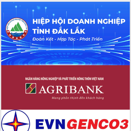
Ngày hội bầu cử đại biểu Quốc hội
khóa XVI và HĐND các cấp nhiệm kỳ
2026-2031
Đảm bảo cuộc bầu cử đại biểu Quốc
hội và đại biểu HĐND các cấp diễn ra
an toàn, hiệu quả, đúng quy định
Thủ tướng Chính phủ Phạm Minh Chính
kiểm tra, chỉ đạo hoàn thành các dự
án cao tốc và thăm khu tái định cư tại
Đắk Lắk
Sôi nổi Hội đua ngựa truyền thống Gò
Thì Thùng mừng Xuân Bính Ngọ 2026
Lãnh đạo tỉnh dâng hương tưởng niệm
tại Đập Đồng Cam đầu Xuân Bính Ngọ
Ngành nông nghiệp phấn đấu tăng
trưởng đạt 5,86% trong năm 2026
UBND tỉnh Đắk Lắk triển khai công tác
quốc phòng, quân sự địa phương năm
2026
Đắk Lắk tập trung toàn lực khắc phục
tồn tại IUU, sẵn sàng làm việc với