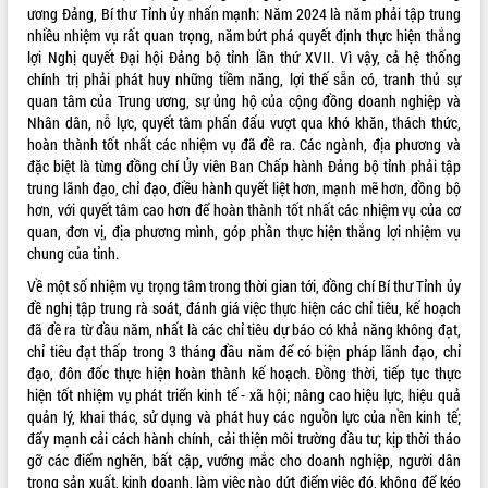
ương Đảng, Bí thư Tỉnh ủy nhấn mạnh: Năm 2024 là năm phải tập trung
nhiều nhiệm vụ rất quan trọng, năm bứt phá quyết định thực hiện thắng
lợi Nghị quyết Đại hội Đảng bộ tỉnh lần thứ XVII. Vì vậy, cả hệ thống
chính trị phải phát huy những tiềm năng, lợi thế sẵn có, tranh thủ sự
quan tâm của Trung ương, sự ủng hộ của cộng đồng doanh nghiệp và
Nhân dân, nỗ lực, quyết tâm phấn đấu vượt qua khó khăn, thách thức,
hoàn thành tốt nhất các nhiệm vụ đã đề ra. Các ngành, địa phương và
đặc biệt là từng đồng chí Ủy viên Ban Chấp hành Đảng bộ tỉnh phải tập
trung lãnh đạo, chỉ đạo, điều hành quyết liệt hơn, mạnh mẽ hơn, đồng bộ
hơn, với quyết tâm cao hơn để hoàn thành tốt nhất các nhiệm vụ của cơ
quan, đơn vị, địa phương mình, góp phần thực hiện thắng lợi nhiệm vụ
chung của tỉnh.
Về một số nhiệm vụ trọng tâm trong thời gian tới, đồng chí Bí thư Tỉnh ủy
đề nghị tập trung rà soát, đánh giá việc thực hiện các chỉ tiêu, kế hoạch
đã đề ra từ đầu năm, nhất là các chỉ tiêu dự báo có khả năng không đạt,
chỉ tiêu đạt thấp trong 3 tháng đầu năm để có biện pháp lãnh đạo, chỉ
đạo, đôn đốc thực hiện hoàn thành kế hoạch. Đồng thời, tiếp tục thực
hiện tốt nhiệm vụ phát triển kinh tế - xã hội; nâng cao hiệu lực, hiệu quả
quản lý, khai thác, sử dụng và phát huy các nguồn lực của nền kinh tế;
đẩy mạnh cải cách hành chính, cải thiện môi trường đầu tư; kịp thời tháo
gỡ các điểm nghẽn, bất cập, vướng mắc cho doanh nghiệp, người dân
trong sản xuất, kinh doanh, làm việc nào dứt điểm việc đó, không để kéo