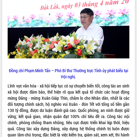
VIDEO
Không có file video nào để phát.
ALBUM ẢNH
Đồng chí Phạm Minh Tấn – Phó Bí thư Thường trực Tỉnh ủy phát biểu tại
Hội nghị.
Lĩnh vực văn hóa - xã hội tiếp tục có sự chuyển biến tốt, công tác an sinh
xã hội được đảm bảo, thể hiện rõ qua kết quả tổ chức các hoạt động
LIÊN KẾT WEB
mừng Đảng - mừng Xuân Giáp Thìn, chăm lo cho Nhân dân, nhất là các
đối tượng chính sách, hộ nghèo vui Xuân - đón Tết với tổng số tiền gần
130 tỷ đồng, được dư luận đánh giá cao. Quốc phòng, an ninh được giữ
vững; kết quả giao, nhận quân đạt 100% chỉ tiêu đề ra. Công tác nội
chính, phòng chống tham nhũng, tiêu cực được triển khai kịp thời, hiệu
THỐNG KÊ TRUY CẬP
quả. Công tác xây dựng Đảng, xây dựng hệ thống chính trị luôn được
Hôm nay:
6137
quan tâm chú trọng; đặc biệt là việc kiểm tra, giám sát, xem xét, thi hành