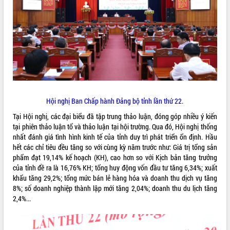
ĐIỂM TIN VĂN BẢN
QUY HOẠCH - KẾ HOẠCH
Hội nghị Ban Chấp hành Đảng bộ tỉnh lần thứ 22.
Tại Hội nghị, các đại biểu đã tập trung thảo luận, đóng góp nhiều ý kiến
tại phiên thảo luận tổ và thảo luận tại hội trường. Qua đó, Hội nghị thống
nhất đánh giá tình hình kinh tế của tỉnh duy trì phát triển ổn định. Hầu
hết các chỉ tiêu đều tăng so với cùng kỳ năm trước như: Giá trị tổng sản
phẩm đạt 19,14% kế hoạch (KH), cao hơn so với Kịch bản tăng trưởng
của tỉnh đề ra là 16,76% KH; tổng huy động vốn đầu tư tăng 6,34%; xuất
khẩu tăng 29,2%; tổng mức bán lẻ hàng hóa và doanh thu dịch vụ tăng
8%; số doanh nghiệp thành lập mới tăng 2,04%; doanh thu du lịch tăng
2,4%...