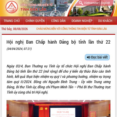
|
Vietnamese
English
TRANG CHỦ
CHÍNH QUYỀN
CÔNG DÂN
DOANH NGHIỆP
DU KHÁCH
Thứ bảy, 08/08/2026
CHÀO MỪNG ĐẾN VỚI CỔNG THÔNG TIN ĐIỆN TỬ TỈNH ĐẮK LẮK
GIỚI THIỆU
Hội nghị Ban Chấp hành Đảng bộ tỉnh lần thứ 22
(04/04/2024, 07:21)
LÃNH ĐẠO UBND TỈNH
Đọc bài viết
TIN TỨC SỰ KIỆN
Ngày 03/4, Ban Thường vụ Tỉnh ủy tổ chức Hội nghị Ban Chấp hành
SỞ, BAN, NGÀNH
Đảng bộ tỉnh lần thứ 22 (mở rộng) để cho ý kiến dự thảo Báo cáo tình
hình, kết quả thực hiện nhiệm vụ quý I và phương hướng, nhiệm vụ trọng
UBND CÁC XÃ, PHƯỜNG
tâm quý II/2024. Đồng chí Nguyễn Đình Trung - Ủy viên Trung ương
Đảng, Bí thư Tỉnh ủy; đồng chí Phạm Minh Tấn – Phó Bí thư Thường trực
Tỉnh ủy cùng chủ trì Hội nghị.
THÔNG TIN CHỈ ĐẠO ĐIỀU HÀNH
HỆ THỐNG VĂN BẢN
VĂN BẢN HĐND TỈNH