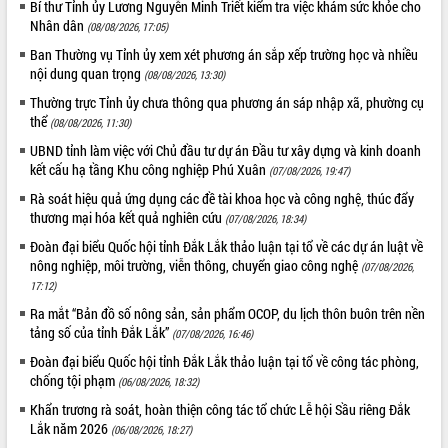
Bí thư Tỉnh ủy Lương Nguyễn Minh Triết kiểm tra việc khám sức khỏe cho
Nhân dân
(08/08/2026, 17:05)
Ban Thường vụ Tỉnh ủy xem xét phương án sắp xếp trường học và nhiều
nội dung quan trọng
(08/08/2026, 13:30)
Thường trực Tỉnh ủy chưa thông qua phương án sáp nhập xã, phường cụ
thể
(08/08/2026, 11:30)
UBND tỉnh làm việc với Chủ đầu tư dự án Đầu tư xây dựng và kinh doanh
kết cấu hạ tầng Khu công nghiệp Phú Xuân
(07/08/2026, 19:47)
Rà soát hiệu quả ứng dụng các đề tài khoa học và công nghệ, thúc đẩy
thương mại hóa kết quả nghiên cứu
(07/08/2026, 18:34)
Đoàn đại biểu Quốc hội tỉnh Đắk Lắk thảo luận tại tổ về các dự án luật về
nông nghiệp, môi trường, viễn thông, chuyển giao công nghệ
(07/08/2026,
17:12)
Ra mắt “Bản đồ số nông sản, sản phẩm OCOP, du lịch thôn buôn trên nền
tảng số của tỉnh Đắk Lắk”
(07/08/2026, 16:46)
Đoàn đại biểu Quốc hội tỉnh Đắk Lắk thảo luận tại tổ về công tác phòng,
chống tội phạm
(06/08/2026, 18:32)
Khẩn trương rà soát, hoàn thiện công tác tổ chức Lễ hội Sầu riêng Đắk
Lắk năm 2026
(06/08/2026, 18:27)