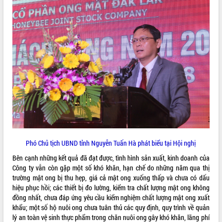
VIDEO
Không có file video nào để phát.
ALBUM ẢNH
Phó Chủ tịch UBND tỉnh Nguyễn Tuấn Hà phát biểu tại Hội nghị
LIÊN KẾT WEB
Bên cạnh những kết quả đã đạt được, tình hình sản xuất, kinh doanh của
Công ty vẫn còn gặp một số khó khăn, hạn chế do những năm qua thị
trường mật ong bị thu hẹp, giá cả mật ong xuống thấp và chưa có dấu
hiệu phục hồi; các thiết bị đo lường, kiểm tra chất lượng mật ong không
đồng nhất, chưa đáp ứng yêu cầu kiểm nghiệm chất lượng mật ong xuất
THỐNG KÊ TRUY CẬP
khẩu; một số hộ nuôi ong chưa tuân thủ các quy định, quy trình về quản
Hôm nay:
27799
lý an toàn vệ sinh thực phẩm trong chăn nuôi ong gây khó khăn, lãng phí