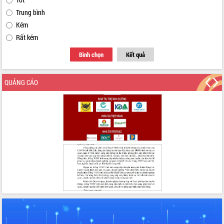
Trung bình
Kém
Rất kém
Bình chọn
Kết quả
QUẢNG CÁO