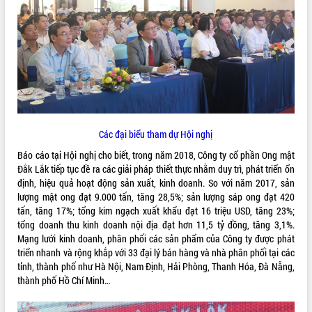
ĐIỂM TIN VĂN BẢN
QUY HOẠCH - KẾ HOẠCH
Các đại biểu tham dự Hội nghị
Báo cáo tại Hội nghị cho biết, trong năm 2018, Công ty cổ phần Ong mật
Đắk Lắk tiếp tục đề ra các giải pháp thiết thực nhằm duy trì, phát triển ổn
định, hiệu quả hoạt động sản xuất, kinh doanh. So với năm 2017, sản
lượng mật ong đạt 9.000 tấn, tăng 28,5%; sản lượng sáp ong đạt 420
tấn, tăng 17%; tổng kim ngạch xuất khẩu đạt 16 triệu USD, tăng 23%;
tổng doanh thu kinh doanh nội địa đạt hơn 11,5 tỷ đồng, tăng 3,1%.
Mạng lưới kinh doanh, phân phối các sản phẩm của Công ty được phát
triển nhanh và rộng khắp với 33 đại lý bán hàng và nhà phân phối tại các
tỉnh, thành phố như Hà Nội, Nam Định, Hải Phòng, Thanh Hóa, Đà Nẵng,
thành phố Hồ Chí Minh…