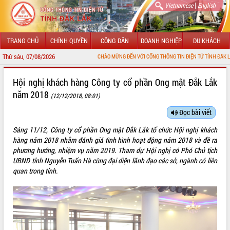
|
Vietnamese
English
TRANG CHỦ
CHÍNH QUYỀN
CÔNG DÂN
DOANH NGHIỆP
DU KHÁCH
Thứ sáu, 07/08/2026
CHÀO MỪNG ĐẾN VỚI CỔNG THÔNG TIN ĐIỆN TỬ TỈNH ĐẮK LẮK
GIỚI THIỆU
Hội nghị khách hàng Công ty cổ phần Ong mật Đắk Lắk
năm 2018
(12/12/2018, 08:01)
LÃNH ĐẠO UBND TỈNH
Đọc bài viết
TIN TỨC SỰ KIỆN
Sáng 11/12, Công ty cổ phần Ong mật Đắk Lắk tổ chức Hội nghị khách
SỞ, BAN, NGÀNH
hàng năm 2018 nhằm đánh giá tình hình hoạt động năm 2018 và đề ra
phương hướng, nhiệm vụ năm 2019. Tham dự Hội nghị có Phó Chủ tịch
UBND CÁC XÃ, PHƯỜNG
UBND tỉnh Nguyễn Tuấn Hà cùng đại diện lãnh đạo các sở, ngành có liên
quan trong tỉnh.
THÔNG TIN CHỈ ĐẠO ĐIỀU HÀNH
HỆ THỐNG VĂN BẢN
VĂN BẢN HĐND TỈNH