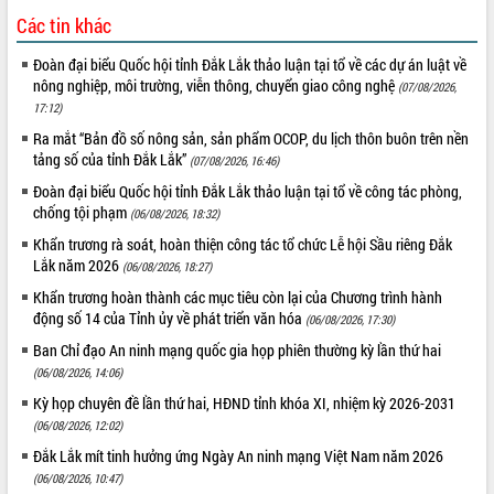
Các tin khác
Đoàn đại biểu Quốc hội tỉnh Đắk Lắk thảo luận tại tổ về các dự án luật về
nông nghiệp, môi trường, viễn thông, chuyển giao công nghệ
(07/08/2026,
17:12)
Ra mắt “Bản đồ số nông sản, sản phẩm OCOP, du lịch thôn buôn trên nền
tảng số của tỉnh Đắk Lắk”
(07/08/2026, 16:46)
Đoàn đại biểu Quốc hội tỉnh Đắk Lắk thảo luận tại tổ về công tác phòng,
chống tội phạm
(06/08/2026, 18:32)
Khẩn trương rà soát, hoàn thiện công tác tổ chức Lễ hội Sầu riêng Đắk
Lắk năm 2026
(06/08/2026, 18:27)
Khẩn trương hoàn thành các mục tiêu còn lại của Chương trình hành
động số 14 của Tỉnh ủy về phát triển văn hóa
(06/08/2026, 17:30)
Ban Chỉ đạo An ninh mạng quốc gia họp phiên thường kỳ lần thứ hai
(06/08/2026, 14:06)
Kỳ họp chuyên đề lần thứ hai, HĐND tỉnh khóa XI, nhiệm kỳ 2026-2031
(06/08/2026, 12:02)
Đắk Lắk mít tinh hưởng ứng Ngày An ninh mạng Việt Nam năm 2026
(06/08/2026, 10:47)