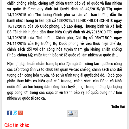
chiến chống Pháp, chống Mỹ, chiến tranh bảo vệ Tổ quốc và làm nhiệm
VIDEO
vụ quốc tế được quy định tại Quyết định số 49/2015/QĐ-TTg ngày
14/10/2015 của Thủ tướng Chính phủ và các văn bản hướng dẫn thi
hành như: Thông tư liên tịch số 138/2015/TTLT-BQP-BLĐTBXH-BTC ngày
16/12/2015 của Bộ Quốc phòng, Bộ Lao động, Thương binh và Xã hội;
Bộ Tài chính hướng dẫn thực hiện Quyết định số 49/2015/QĐ-TTg ngày
14/10/2015 của Thủ tướng Chính phủ; Chỉ thị số 95/CT-BQP ngày
24/11/2015 của Bộ trưởng Bộ Quốc phòng về việc thực hiện chế độ,
chính sách đối với dân công hỏa tuyến tham gia kháng chiến chống
Pháp, chống Mỹ, chiến tranh bảo vệ Tổ quốc và làm nhiệm vụ quốc tế …
Hội nghị tập huấn nhằm trang bị cho đội ngũ làm công tác người có công
Khám bệnh, cấp phát thuốc miễn phí
các cấp trong tỉnh và tổ chức liên quan về các chế độ, chính sách cho đối
và tặng quà người dân xã Cư Pui
tượng dân công hỏa tuyến, hồ sơ và trình tự giải quyết chế độ. Từ đó góp
Hội nghị UBND tỉnh Đắk Lắk thường kỳ
phần thực hiện có hiệu quả chủ trương, chính sách của Đảng và Nhà
tháng 7/2026
nước đối với lực lượng dân công hỏa tuyến, một trong những lực lượng
Lễ truy tặng danh hiệu “Bà Mẹ Việt
góp công lớn trong các cuộc chiến tranh bảo vệ Tổ quốc cũng như làm
Nam Anh hùng” và trao Huân chương
nhiệm vụ quốc tế cao cả.
Lao động
Tuấn Hải
ALBUM ẢNH
UBND tỉnh Đắk Lắk triển khai nhiệm
In
vụ 6 tháng cuối năm 2026
Kỳ họp thứ Hai, Hội đồng nhân dân
Các tin khác
tỉnh khóa XI quyết nghị nhiều nội dung