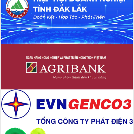
cấp xã
Đắk Lắk phát động hưởng ứng Ngày
Quyền của người tiêu dùng Việt Nam
2026
Đẩy mạnh cải cách hành chính, quyết
tâm đạt được mục tiêu tăng trưởng
hai con số trong năm 2026
Tổ chức trang trọng Lễ hội Đền thờ
Lương Văn Chánh năm 2026
Phó Bí thư Tỉnh ủy Đắk Lắk Đỗ Hữu
Huy giữ chức Bí thư Đảng ủy Ủy Ban
Nhân dân tỉnh
Bệnh án điện tử thúc đẩy chuyển đổi
số y tế tại Đắk Lắk
Chuyển đổi số thư viện: Mở rộng
không gian tri thức trong thời đại số
Đánh giá, rút kinh nghiệm công tác tổ
chức diễn tập trước ngày bầu cử
Chương trình “Gặp gỡ hữu nghị –
Friendship Meeting New Year 2026”