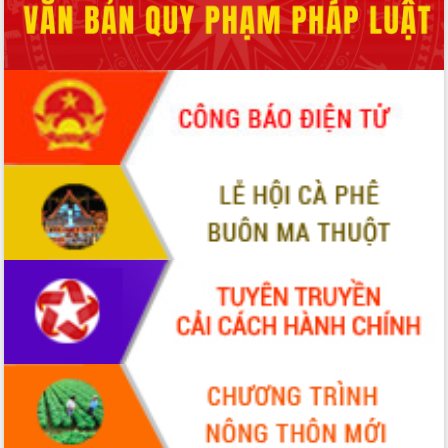
Quy hoạch và Xúc tiến đầu tư tỉnh Đắk
Lắk
Khơi thông điểm nghẽn, đẩy nhanh
giải ngân vốn khắc phục thiên tai
HĐND tỉnh thông qua điều chỉnh Quy
hoạch tỉnh thời kỳ 2021-2030
Hội thảo góp ý hồ sơ điều chỉnh quy
hoạch tỉnh Đắk Lắk thời kỳ 2021-2030,
tầm nhìn đến năm 2050
Nâng cao hiệu quả hoạt động của các
doanh nghiệp nhà nước
Hội nghị triển khai kết nối mạng
truyền số liệu chuyên dùng phục vụ cơ
quan Đảng, Nhà nước
Lễ phát động chuỗi hoạt động chung
tay làm sạch môi trường
Xã Ea Kar bước chuyển mình trong
công tác cải cách hành chính mô hình
mới
UBND tỉnh họp báo định kỳ tháng 4
năm 2026