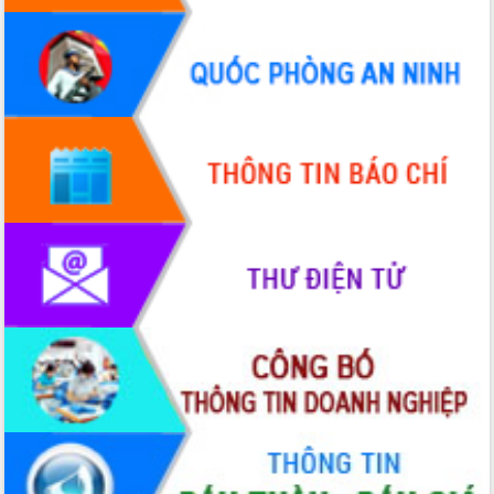
Hội thảo khoa học “Giải pháp thúc đẩy
phát triển nền kinh tế xanh tại tỉnh
Đắk Lắk”
Tăng cường giám sát, đôn đốc thực
hiện nhiệm vụ quản lý tài sản công
hàng tuần
Tháo gỡ những vướng mắc, đẩy mạnh
công tác cải cách thủ tục hành chính
tại Trung tâm Phục vụ hành chính
công tỉnh
Đắk Lắk: Tôn vinh 46 giải pháp tại Hội
thi Sáng tạo Kỹ thuật 2024 - 2025
Đắk Lắk rà soát, điều chỉnh Đề án 190
về phát triển nuôi trồng thủy sản
Phó Chủ tịch UBND tỉnh Đắk Lắk
Trương Công Thái kiểm tra thực địa
Dự án cao tốc Khánh Hòa - Buôn Ma
Thuột
Định vị cà phê Việt Nam như một “di
sản sống” trong dòng chảy toàn cầu