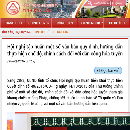
|
Vietnamese
English
TRANG CHỦ
CHÍNH QUYỀN
CÔNG DÂN
DOANH NGHIỆP
DU KHÁCH
Thứ sáu, 07/08/2026
G THÔNG TIN ĐIỆN TỬ TỈNH ĐẮK LẮK
GIỚI THIỆU
Hội nghị tập huấn một số văn bản quy định, hướng dẫn
thực hiện chế độ, chính sách đối với dân công hỏa tuyến
LÃNH ĐẠO UBND TỈNH
(28/03/2016, 21:59)
TIN TỨC SỰ KIỆN
Đọc bài viết
SỞ, BAN, NGÀNH
Sáng 28/3, UBND tỉnh tổ chức Hội nghị tập huấn triển khai thực hiện
Quyết định số 49/2015/QĐ-TTg ngày 14/10/2015 của Thủ tướng Chính
UBND CÁC XÃ, PHƯỜNG
phủ về một số chế độ, chính sách đối với dân công hỏa tuyến tham gia
kháng chiến chống Pháp, chống Mỹ, chiến tranh bảo vệ Tổ quốc và làm
THÔNG TIN CHỈ ĐẠO ĐIỀU HÀNH
nhiệm vụ quốc tế cùng với một số văn bản hướng dẫn liên quan.
HỆ THỐNG VĂN BẢN
VĂN BẢN HĐND TỈNH