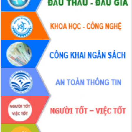
Xây dựng nông thôn mới: Nâng cao đời
sống người dân từ những mô hình thiết
thực
Quyết liệt tháo gỡ vướng mắc, đẩy
nhanh tiến độ các dự án trọng điểm
trong Khu kinh tế Nam Phú Yên
Hòn Yến phát triển du lịch gắn với bảo
tồn biển
Lấy ý kiến điều chỉnh Quy hoạch tỉnh
Đắk Lắk thời kỳ 2021-2030, tầm nhìn
đến năm 2050
Phát động chiến dịch 30 ngày đêm
giải phóng mặt bằng Tuyến đường bộ
ven biển
Đắk Lắk nỗ lực thúc đẩy tăng trưởng
kinh tế từ 10% trở lên trong Quý
II/2026
Đắk Lắk ký kết thỏa thuận hợp tác về
chuyển đổi số giai đoạn 2026 – 2030
với Tập đoàn Bưu chính Viễn thông
Việt Nam