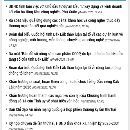
quan trọng
UBND tỉnh làm việc với Chủ đầu tư dự án Đầu tư xây dựng và kinh doanh
kết cấu hạ tầng Khu công nghiệp Phú Xuân
Bí thư Tỉnh ủy Lương Nguyễn Minh
(07/08/2026, 19:47)
Triết thăm, tặng quà người có công với
Rà soát hiệu quả ứng dụng các đề tài khoa học và công nghệ, thúc đẩy
cách mạng
thương mại hóa kết quả nghiên cứu
(07/08/2026, 18:34)
Rà soát, hoàn thiện hệ thống thiết chế
Đoàn đại biểu Quốc hội tỉnh Đắk Lắk thảo luận tại tổ về các dự án luật về
văn hóa, thể thao đáp ứng yêu cầu
LIÊN KẾT WEB
nông nghiệp, môi trường, viễn thông, chuyển giao công nghệ
(07/08/2026,
phát triển mới
17:12)
Thường trực HĐND tỉnh Đắk Lắk gặp
Ra mắt “Bản đồ số nông sản, sản phẩm OCOP, du lịch thôn buôn trên nền
mặt Đoàn chuyên gia y tế TP. Hồ Chí
tảng số của tỉnh Đắk Lắk”
(07/08/2026, 16:46)
Minh
THỐNG KÊ TRUY CẬP
Đoàn đại biểu Quốc hội tỉnh Đắk Lắk thảo luận tại tổ về công tác phòng,
Lễ truy điệu và an táng hài cốt liệt sĩ
chống tội phạm
(06/08/2026, 18:32)
tại Nghĩa trang Liệt sĩ xã Sơn Hòa
Hôm nay:
4885
Khẩn trương rà soát, hoàn thiện công tác tổ chức Lễ hội Sầu riêng Đắk
Bàn giải pháp tháo gỡ khó khăn trong
Tất cả:
66050208
Lắk năm 2026
(06/08/2026, 18:27)
xuất khẩu sầu riêng và triển khai quy
định EUDR
Khẩn trương hoàn thành các mục tiêu còn lại của Chương trình hành
động số 14 của Tỉnh ủy về phát triển văn hóa
Thứ trưởng Bộ Nông nghiệp và Môi
(06/08/2026, 17:30)
trường Nguyễn Hoàng Hiệp khảo sát
Ban Chỉ đạo An ninh mạng quốc gia họp phiên thường kỳ lần thứ hai
vùng trồng và doanh nghiệp đóng gói
(06/08/2026, 14:06)
sầu riêng tại Đắk Lắk
Kỳ họp chuyên đề lần thứ hai, HĐND tỉnh khóa XI, nhiệm kỳ 2026-2031
Trình diễn nghệ thuật chế biến các
(06/08/2026, 12:02)