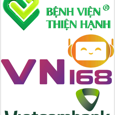
Bầu cử Quốc hội và HĐND: Cử tri Đắk
Lắk gửi gắm niềm tin, kỳ vọng vào lá
phiếu
Đắk Lắk sẵn sàng các điều kiện cho
Ngày hội bầu cử đại biểu Quốc hội
khóa XVI và HĐND các cấp nhiệm kỳ
2026-2031
Đảm bảo cuộc bầu cử đại biểu Quốc
hội và đại biểu HĐND các cấp diễn ra
an toàn, hiệu quả, đúng quy định
Thủ tướng Chính phủ Phạm Minh Chính
kiểm tra, chỉ đạo hoàn thành các dự
án cao tốc và thăm khu tái định cư tại
Đắk Lắk
Sôi nổi Hội đua ngựa truyền thống Gò
Thì Thùng mừng Xuân Bính Ngọ 2026
Lãnh đạo tỉnh dâng hương tưởng niệm
tại Đập Đồng Cam đầu Xuân Bính Ngọ
Ngành nông nghiệp phấn đấu tăng
trưởng đạt 5,86% trong năm 2026
UBND tỉnh Đắk Lắk triển khai công tác