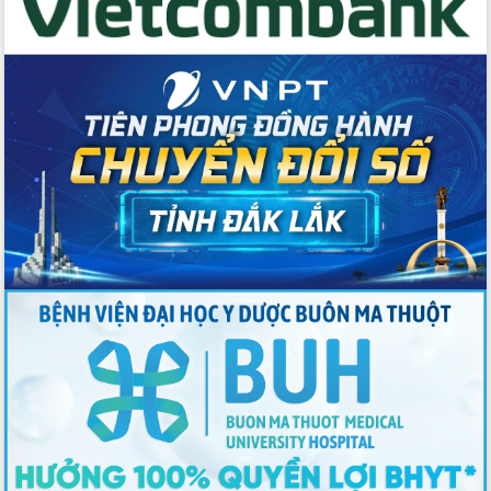
quốc phòng, quân sự địa phương năm
2026
Đắk Lắk tập trung toàn lực khắc phục
tồn tại IUU, sẵn sàng làm việc với
Đoàn thanh tra EC
Chủ tịch UBND tỉnh Tạ Anh Tuấn thăm,
chúc mừng các bệnh viện nhân Ngày
Thầy thuốc Việt Nam
Rộn ràng lễ hội truyền thống Sông
nước Đà Nông lần thứ I năm 2026
Kỳ họp Chuyên đề lần thứ Năm, HĐND
tỉnh Đắk Lắk thông qua các nghị quyết
quan trọng
Thống nhất danh sách giới thiệu ứng
cử đại biểu Quốc hội khoá XVI và đại
biểu HĐND tỉnh Đắk Lắk, nhiệm kỳ
2026-2031
Phát động hai phong trào thi đua quan
trọng trong kỷ nguyên mới
Hội nghị lần thứ tư Ban Chỉ đạo công